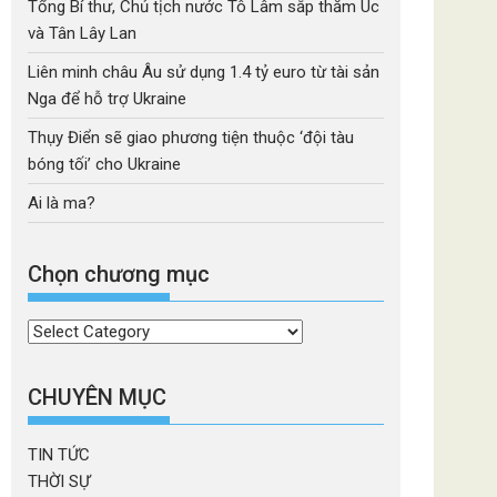
Tổng Bí thư, Chủ tịch nước Tô Lâm sắp thăm Úc
và Tân Lây Lan
Liên minh châu Âu sử dụng 1.4 tỷ euro từ tài sản
Nga để hỗ trợ Ukraine
Thụy Điển sẽ giao phương tiện thuộc ‘đội tàu
bóng tối’ cho Ukraine
Ai là ma?
Chọn chương mục
Chọn
chương
mục
CHUYÊN MỤC
TIN TỨC
THỜI SỰ