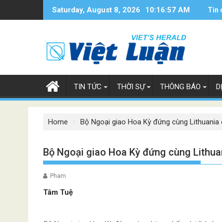
Skip
Saturday, August 8, 2026
10:16:58 AM
Tin 
to
content
TIN TỨC
THỜI SỰ
THÔNG BÁO
D
Home
Bộ Ngoại giao Hoa Kỳ đứng cùng Lithuania c
Bộ Ngoại giao Hoa Kỳ đứng cùng Lithuani
Pham
Tâm Tuệ