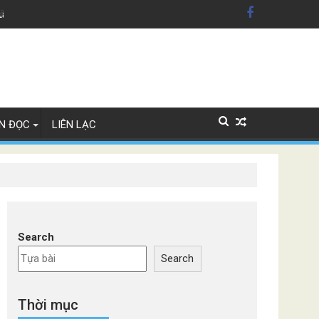
dân Mỹ'
Lây Lan
N ĐỌC
LIÊN LẠC
Search
Search
Thời mục