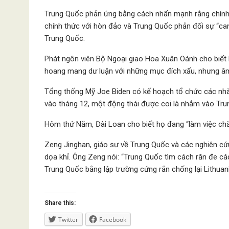
Trung Quốc phản ứng bằng cách nhấn mạnh rằng chính
chính thức với hòn đảo và Trung Quốc phản đối sự “ca
Trung Quốc.
Phát ngôn viên Bộ Ngoại giao Hoa Xuân Oánh cho biết
hoang mang dư luận với những mục đích xấu, nhưng âm
Tổng thống Mỹ Joe Biden có kế hoạch tổ chức các nhà 
vào tháng 12, một động thái được coi là nhắm vào Tru
Hôm thứ Năm, Đài Loan cho biết họ đang “làm việc ch
Zeng Jinghan, giáo sư về Trung Quốc và các nghiên cứu
dọa khỉ. Ông Zeng nói: “Trung Quốc tìm cách răn đe c
Trung Quốc bằng lập trường cứng rắn chống lại Lithuani
Share this:
Twitter
Facebook