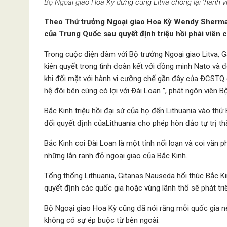
Bộ Ngoại giao Hoa Kỳ đứng cùng Litva chống lại ‘hành v
Theo Thứ trưởng Ngoại giao Hoa Kỳ Wendy Sherman,
của Trung Quốc sau quyết định triệu hồi phái viên củ
Trong cuộc điện đàm với Bộ trưởng Ngoại giao Litva, G
kiên quyết trong tình đoàn kết với đồng minh Nato và đ
khi đối mặt với hành vi cưỡng chế gần đây của ĐCSTQ để
hệ đôi bên cùng có lợi với Đài Loan ”, phát ngôn viên B
Bắc Kinh triệu hồi đại sứ của họ đến Lithuania vào thứ 
đối quyết định củaLithuania cho phép hòn đảo tự trị th
Bắc Kinh coi Đài Loan là một tỉnh nổi loạn và coi văn 
những lằn ranh đỏ ngoại giao của Bắc Kinh.
Tổng thống Lithuania, Gitanas Nauseda hối thúc Bắc Ki
quyết định các quốc gia hoặc vùng lãnh thổ sẽ phát tri
Bộ Ngoại giao Hoa Kỳ cũng đã nói rằng mỗi quốc gia n
không có sự ép buộc từ bên ngoài.