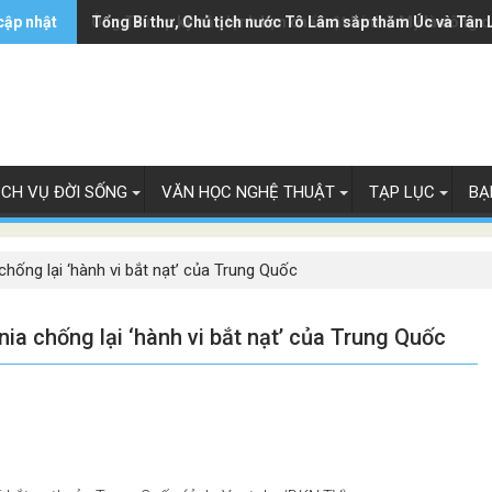
cập nhật
Ông Trump ký sắc lệnh hạn chế luật 'sinh ở Mỹ là công 
Tổng Bí thư, Chủ tịch nước Tô Lâm sắp thăm Úc và Tân 
ỊCH VỤ ĐỜI SỐNG
VĂN HỌC NGHỆ THUẬT
TẠP LỤC
BẠ
hống lại ‘hành vi bắt nạt’ của Trung Quốc
a chống lại ‘hành vi bắt nạt’ của Trung Quốc