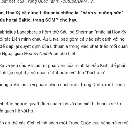
i bắt nạt’ của Trung Quốc (ảnh: Youtube/DKN.TV).
 Hoa Kỳ sẽ cùng Lithuania chống lại “hành vi cưỡng bức”
a họ tại Baltic,
trang SCMP
cho hay.
abrielius Landsbergis hôm thứ Sáu, bà Sherman “nhắc lại Hoa Kỳ
ối tác Liên minh châu Âu Litva, bao gồm cả việc sát cánh với họ
 đáp lại quyết định của Lithuania trong việc phát triển mối quan
ộ Ngoại giao Hoa Kỳ Ned Price cho biết.
Ba và yêu cầu Vilnius rút phái viên của mình tại Bắc Kinh, để phản
ành lập một đại sứ quán ở đất nước với tên “Đài Loan”.
phòng ở Vilnius là vi phạm chính sách một Trung Quốc, một trong
nh đảo ngược quyết định của mình và cho biết Lithuania sẽ tự
ển quan hệ với họ.
ên có thể xác định chính sách một Trung Quốc của riêng mình mà