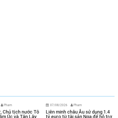
Pham
07/08/2026
Pham
ư, Chủ tịch nước Tô
Liên minh châu Âu sử dụng 1.4
ăm Úc và Tân Lây
tỷ euro từ tài sản Nga để hỗ trợ