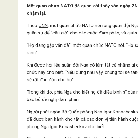
Một quan chức NATO đã quan sát thấy vào ngày 26 (
chậm lại.
Theo
CNN
, một quan chức NATO nói rằng quân đội Ng
quân sự để “câu giờ” cho các cuộc đàm phán, và quân
“Họ đang gặp vấn đề”, một quan chức NATO nói, “Họ sắ
ràng”.
Khi được hỏi liệu quân đội Nga có làm tất cả những gì
chức này cho biết, “Nếu đúng như vậy, chúng tôi sẽ tăn
sẽ rất đau đớn cho họ”.
Trong khi đó, phía Nga cho biết họ đã điều binh sĩ củ
bác bỏ đề nghị đàm phán.
Người phát ngôn Bộ Quốc phòng Nga Igor Konashenkov c
đã được ban hành cho tất cả các đơn vị tiến hành cuộ
phòng Nga Igor Konashenkov cho biết.