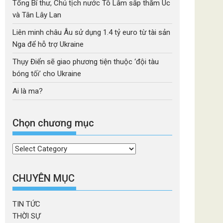
Tổng Bí thư, Chủ tịch nước Tô Lâm sắp thăm Úc
và Tân Lây Lan
Liên minh châu Âu sử dụng 1.4 tỷ euro từ tài sản
Nga để hỗ trợ Ukraine
Thụy Điển sẽ giao phương tiện thuộc ‘đội tàu
bóng tối’ cho Ukraine
Ai là ma?
Chọn chương mục
Chọn
chương
mục
CHUYÊN MỤC
TIN TỨC
THỜI SỰ