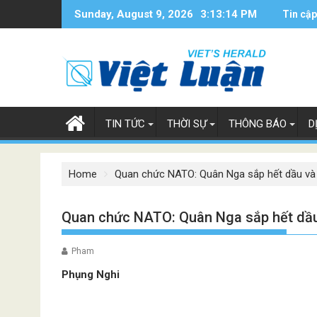
Skip
Sunday, August 9, 2026
3:13:15 PM
Tin cập
to
content
TIN TỨC
THỜI SỰ
THÔNG BÁO
D
Home
Quan chức NATO: Quân Nga sắp hết dầu và 
Quan chức NATO: Quân Nga sắp hết dầu 
Pham
Phụng Nghi