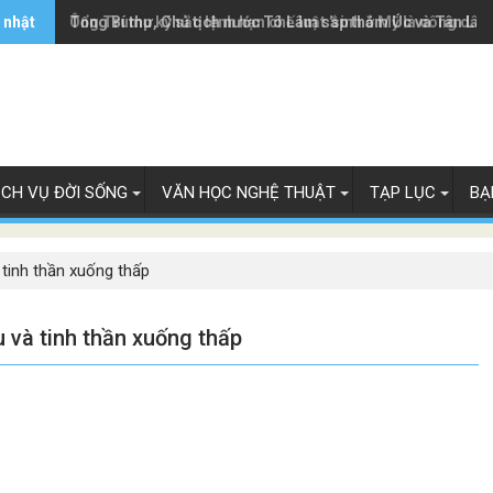
 nhật
Ông Trump ký sắc lệnh hạn chế luật 'sinh ở Mỹ là công dân
Tổng Bí thư, Chủ tịch nước Tô Lâm sắp thăm Úc và Tân Lây
ỊCH VỤ ĐỜI SỐNG
VĂN HỌC NGHỆ THUẬT
TẠP LỤC
BẠ
tinh thần xuống thấp
và tinh thần xuống thấp