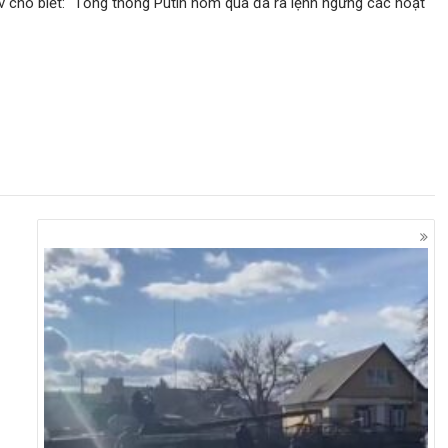
v cho biết: “Tổng thống Putin hôm qua đã ra lệnh ngừng các hoạt