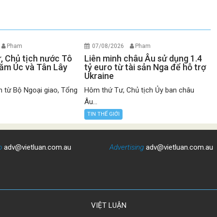
Pham
07/08/2026
Pham
ư, Chủ tịch nước Tô
Liên minh châu Âu sử dụng 1.4
ăm Úc và Tân Lây
tỷ euro từ tài sản Nga để hỗ trợ
Ukraine
n từ Bộ Ngoại giao, Tổng
Hôm thứ Tư, Chủ tịch Ủy ban châu
Âu...
TIN THẾ GIỚI
o
adv@vietluan.com.au
Advertising
adv@vietluan.com.au
VIỆT LUẬN