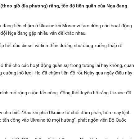
theo giờ địa phương) rằng, tốc độ tiến quân của Nga đang
a đang tiến chậm ở Ukraine khi Moscow tạm dừng các hoạt động
 đội Nga đang gặp nhiều vấn đề khác nhau.
p hết dầu diesel và tinh thần dường như đang xuống thấp rõ
 có thể cho các hoạt động quân sự trong tương lai hay không, quan
g cường [nỗ lực]. Họ đã chậm tiến độ rồi. Ngày qua ngày điều này
a mình mở rộng cuộc tấn công, đồng thời tuyên bố rằng Ukraine đã
ho biết: “Sau khi phía Ukraine từ chối đàm phán, hôm nay lệnh
c tấn công vào Ukraine từ mọi hướng”, phát ngôn viên Bộ Quốc