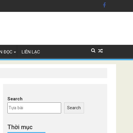
 Mỹ'
 Lan
N ĐỌC
LIÊN LẠC
Search
Search
Thời mục