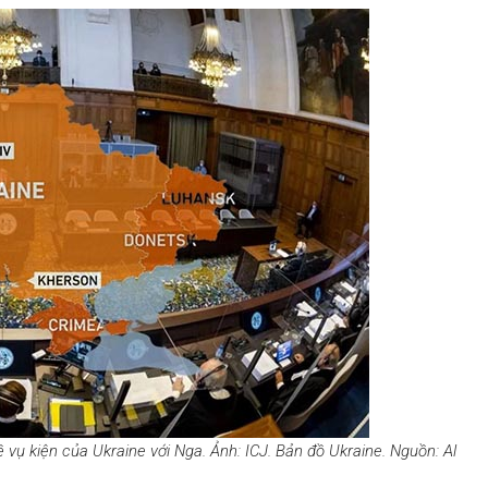
vụ kiện của Ukraine với Nga. Ảnh: ICJ. Bản đồ Ukraine. Nguồn: Al