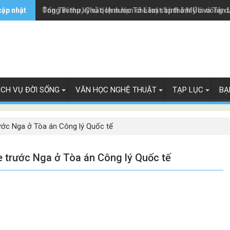
cập nhật
Ông Trump ký sắc lệnh hạn chế luật 'sinh ở Mỹ là công 
Tổng Bí thư, Chủ tịch nước Tô Lâm sắp thăm Úc và Tân 
ỊCH VỤ ĐỜI SỐNG
VĂN HỌC NGHỆ THUẬT
TẠP LỤC
BẠ
rước Nga ở Tòa án Công lý Quốc tế
e trước Nga ở Tòa án Công lý Quốc tế