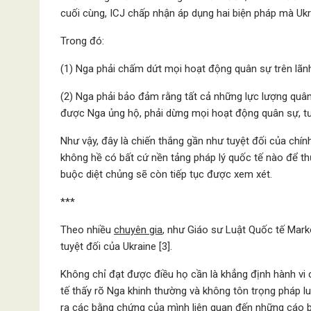
cuối cùng, ICJ chấp nhận áp dụng hai biện pháp mà Ukra
Trong đó:
(1) Nga phải chấm dứt mọi hoạt động quân sự trên lãnh
(2) Nga phải bảo đảm rằng tất cả những lực lượng quân 
được Nga ủng hộ, phải dừng mọi hoạt động quân sự, tư
Như vậy, đây là chiến thắng gần như tuyệt đối của chín
không hề có bất cứ nền tảng pháp lý quốc tế nào để t
buộc diệt chủng sẽ còn tiếp tục được xem xét.
***
Theo nhiều
chuyên gia
, như Giáo sư Luật Quốc tế Mark
tuyệt đối của Ukraine [3].
Không chỉ đạt được điều họ cần là khẳng định hành vi 
tế thấy rõ Nga khinh thường và không tôn trọng pháp l
ra các bằng chứng của mình liên quan đến những cáo 