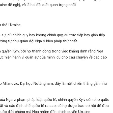
ine đề nghị, và là hai đề xuất quan trọng nhất.
 thổ Ukraine;
sự, dù chính quy hay không chính quy, dù trực tiếp hay gián tiếp
ơng tự như quân đội Nga ở biện pháp thứ nhất.
h quyền Kyiv, bởi họ thành công trong việc khẳng định rằng Nga
hực hiện hành vi quân sự của mình, dù cho câu chuyện về các cáo
o Milanovic, Đại học Nottingham, đây là một chiến thắng gần như
của Nga vi phạm pháp luật quốc tế, chính quyền Kyiv còn cho quốc
uật và các định chế quốc tế ra sao, dù họ được trao cơ hội để đưa
buộc diệt chủng mà Nga nhắm đến chính quyền Ukraine.