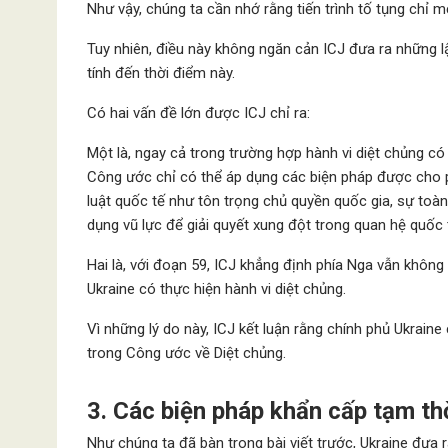
Như vậy, chúng ta cần nhớ rằng tiến trình tố tụng chỉ mớ
Tuy nhiên, điều này không ngăn cản ICJ đưa ra những l
tính đến thời điểm này.
Có hai vấn đề lớn được ICJ chỉ ra:
Một là, ngay cả trong trường hợp hành vi diệt chủng có
Công ước chỉ có thể áp dụng các biện pháp được cho 
luật quốc tế như tôn trọng chủ quyền quốc gia, sự toà
dụng vũ lực để giải quyết xung đột trong quan hệ quốc 
Hai là, với đoạn 59, ICJ khẳng định phía Nga vẫn khôn
Ukraine có thực hiện hành vi diệt chủng.
Vì những lý do này, ICJ kết luận rằng chính phủ Ukrai
trong Công ước về Diệt chủng.
3. Các biện pháp khẩn cấp tạm t
Như chúng ta đã bàn trong bài viết trước, Ukraine đưa