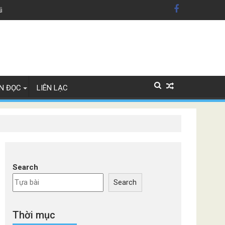
dân Mỹ'
Lây Lan
N ĐỌC
LIÊN LẠC
Search
Search
Thời mục