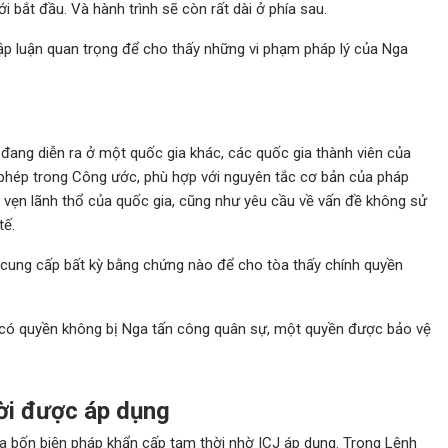
i bắt đầu. Và hành trình sẽ còn rất dài ở phía sau.
ập luận quan trọng để cho thấy những vi phạm pháp lý của Nga
 đang diễn ra ở một quốc gia khác, các quốc gia thành viên của
phép trong Công ước, phù hợp với nguyên tắc cơ bản của pháp
n vẹn lãnh thổ của quốc gia, cũng như yêu cầu về vấn đề không sử
tế.
g cung cấp bất kỳ bằng chứng nào để cho tòa thấy chính quyền
ne có quyền không bị Nga tấn công quân sự, một quyền được bảo vệ
hời được áp dụng
 ra bốn biện pháp khẩn cấp tạm thời nhờ ICJ áp dụng. Trong Lệnh