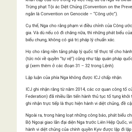
Trừng phạt Tội ác Diệt Chủng (Convention on the Prev
ngắn là Convention on Genocide – “Công ước”).
Cụ thể, Nga cho rằng phạm vi điều chỉnh của Công ướ
gia. Và dù nếu có đi chăng nữa, thì những phát biểu của
biểu chung, không có giá trị pháp lý chuẩn xác.
Họ cho rằng nền tảng pháp lý quốc tế thực tế cho hành
(tức nói về quyền “tự vệ”) cũng như tập quán pháp quốc
gì (xem thêm ở các đoạn 31 – 32 trong Lệnh).
Lập luận của phía Nga không được ICJ chấp nhận.
ICJ ghi nhận rằng từ năm 2014, các cơ quan công tố c
Federation) đã nhiều lần tiến hành thủ tục tố tụng khởi
ghi nhận trực tiếp là thực hiện hành vi diệt chủng, đề
Ngoài ra, trong hàng loạt những công báo, phát biểu ch
Bộ Ngoại giao lẫn đại diện Nga trước Liên Hiệp Quốc, 
hành vi diệt chủng của chính quyền Kyiv được lặp đi lặp 