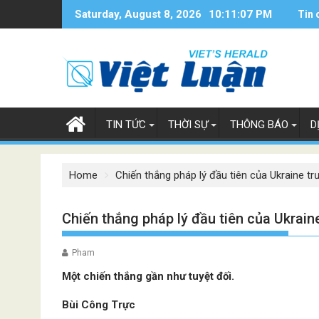
Skip
Saturday, August 8, 2026
10:11:08 PM
Tin 
to
content
TIN TỨC
THỜI SỰ
THÔNG BÁO
D
Home
Chiến thắng pháp lý đầu tiên của Ukraine t
Chiến thắng pháp lý đầu tiên của Ukrain
Pham
Một chiến thắng gần như tuyệt đối.
Bùi Công Trực