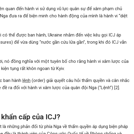
 liên quan đến hành vi sử dụng vũ lực quân sự để xâm phạm chủ
 Nga đưa ra để biện minh cho hành động của mình là hành vi “diệt
ới có thể được ban hành, Ukraine nhắm đến việc kêu gọi ICJ áp
sures) để vừa dùng “nước gần cứu lửa gần”, trong khi đó ICJ vẫn
i, nó đồng nghĩa với một tuyên bố cho rằng hành vi xâm lược của
 kiện tụng rất khôn ngoan từ Kyiv.
ức ban hành
lệnh
(order) giải quyết câu hỏi thẩm quyền và cân nhắc
đề ra đối với hành vi xâm lược của quân đội Nga (“Lệnh”) [2].
 khẩn cấp của ICJ?
ết là những phản đối từ phía Nga về thẩm quyền áp dụng biện pháp
ine đều là thành viên của Công ước Quốc tế về Phòng chống và