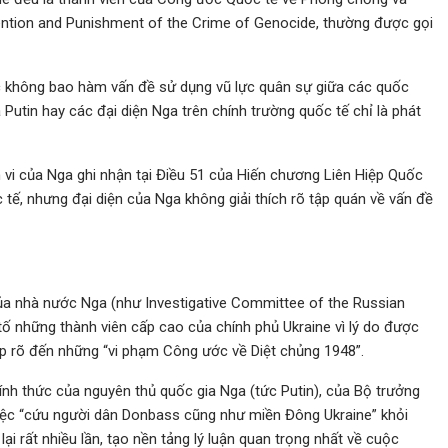
ention and Punishment of the Crime of Genocide, thường được gọi
c không bao hàm vấn đề sử dụng vũ lực quân sự giữa các quốc
 Putin hay các đại diện Nga trên chính trường quốc tế chỉ là phát
 vi của Nga ghi nhận tại Điều 51 của Hiến chương Liên Hiệp Quốc
 tế, nhưng đại diện của Nga không giải thích rõ tập quán về vấn đề
ủa nhà nước Nga (như Investigative Committee of the Russian
 tố những thành viên cấp cao của chính phủ Ukraine vì lý do được
 cập rõ đến những “vi phạm Công ước về Diệt chủng 1948”.
ính thức của nguyên thủ quốc gia Nga (tức Putin), của Bộ trưởng
việc “cứu người dân Donbass cũng như miền Đông Ukraine” khỏi
lại rất nhiều lần, tạo nền tảng lý luận quan trọng nhất về cuộc