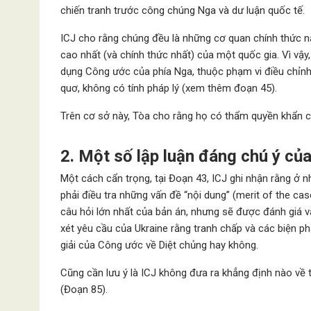
chiến tranh trước công chúng Nga và dư luận quốc tế.
ICJ cho rằng chúng đều là những cơ quan chính thức n
cao nhất (và chính thức nhất) của một quốc gia. Vì vậ
dụng Công ước của phía Nga, thuộc phạm vi điều chỉnh
quơ, không có tính pháp lý (xem thêm đoạn 45).
Trên cơ sở này, Tòa cho rằng họ có thẩm quyền khẩn 
2. Một số lập luận đáng chú ý củ
Một cách cẩn trọng, tại Đoạn 43, ICJ ghi nhận rằng ở n
phải điều tra những vấn đề “nội dung” (merit of the c
câu hỏi lớn nhất của bản án, nhưng sẽ được đánh giá v
xét yêu cầu của Ukraine rằng tranh chấp và các biện ph
giải của Công ước về Diệt chủng hay không.
Cũng cần lưu ý là ICJ không đưa ra khẳng định nào về th
(Đoạn 85).