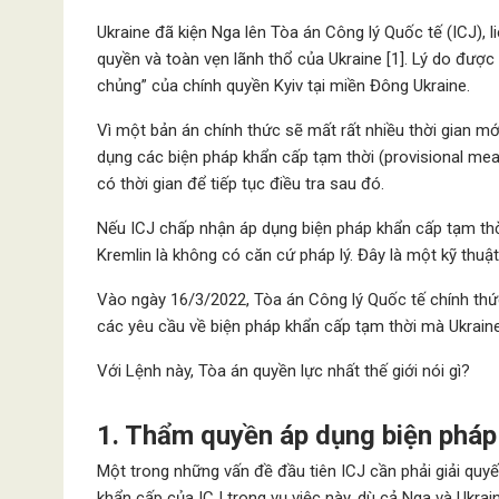
Ukraine đã kiện Nga lên Tòa án Công lý Quốc tế (ICJ),
quyền và toàn vẹn lãnh thổ của Ukraine [1]. Lý do được
chủng” của chính quyền Kyiv tại miền Đông Ukraine.
Vì một bản án chính thức sẽ mất rất nhiều thời gian m
dụng các biện pháp khẩn cấp tạm thời (provisional mea
có thời gian để tiếp tục điều tra sau đó.
Nếu ICJ chấp nhận áp dụng biện pháp khẩn cấp tạm thờ
Kremlin là không có căn cứ pháp lý. Đây là một kỹ thuật
Vào ngày 16/3/2022, Tòa án Công lý Quốc tế chính th
các yêu cầu về biện pháp khẩn cấp tạm thời mà Ukraine 
Với Lệnh này, Tòa án quyền lực nhất thế giới nói gì?
1. Thẩm quyền áp dụng biện pháp
Một trong những vấn đề đầu tiên ICJ cần phải giải quy
khẩn cấp của ICJ trong vụ việc này, dù cả Nga và Ukra