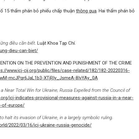
số 15 thẩm phán bỏ phiếu chấp thuận
thông qua
. Hai thẩm phán bỏ
ững điều cần biết
. Luật Khoa Tạp Chí.
ung-dieu-can-biet/
VENTION ON THE PREVENTION AND PUNISHMENT OF THE CRIME
ps://www.icj-cij.org/public/files/case-related/182/182-20220316-
BwM-mcJPqr6JaL1b3-XTjRIy_JsmeA-8IvYAy_0A
 a Near Total Win for Ukraine; Russia Expelled from the Council of
lk.org/icj-indicates-provisional-measures-against-russia-in-a-near-
l-of-europe/
o halt its invasion of Ukraine, in a largely symbolic ruling
.
ld/2022/03/16/icj-ukraine-russia-genocide/