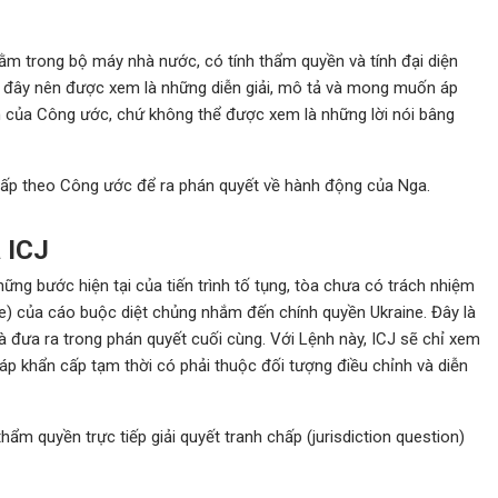
ằm trong bộ máy nhà nước, có tính thẩm quyền và tính đại diện
y, đây nên được xem là những diễn giải, mô tả và mong muốn áp
 của Công ước, chứ không thể được xem là những lời nói bâng
cấp theo Công ước để ra phán quyết về hành động của Nga.
a ICJ
hững bước hiện tại của tiến trình tố tụng, tòa chưa có trách nhiệm
ase) của cáo buộc diệt chủng nhắm đến chính quyền Ukraine. Đây là
à đưa ra trong phán quyết cuối cùng. Với Lệnh này, ICJ sẽ chỉ xem
áp khẩn cấp tạm thời có phải thuộc đối tượng điều chỉnh và diễn
ẩm quyền trực tiếp giải quyết tranh chấp (jurisdiction question)