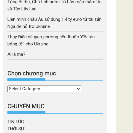
Tổng Bí thư, Chủ tịch nước Tô Lâm sắp thăm Úc
và Tân Lây Lan
Liên minh châu Âu sử dụng 1.4 tỷ euro từ tài sản
Nga để hỗ trợ Ukraine
Thụy Điển sẽ giao phương tiện thuộc ‘đội tàu
bóng tối’ cho Ukraine
Ai là ma?
Chọn chương mục
Chọn
chương
mục
CHUYÊN MỤC
TIN TỨC
THỜI SỰ