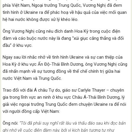
phía Việt Nam, Ngoại trưởng Trung Quốc, Vương Nghị đã đem
tình hình ở Ukraine ra để phác hoạ về hậu quả của việc mối quan
hệ hai nước không được xử lý khéo léo.
Ông Vương Nghị cũng nêu đích danh Hoa Kỳ trong cuộc điện
đàm và cáo buộc nước này là đang “xúi giục căng thẳng và đối
đầu” ở khu vực.
Ngay sau lời nhắc nhở về tình hình Ukraine và sự can thiệp của
Hoa Kỳ ở khu vực Ấn Độ-Thái Bình Dương, ông Vương Nghị cũng
đã nhấn mạnh về sự tương đồng về thể chế chính trị giữa hai
nước Việt Nam và Trung Quốc.
Trao đổi với đài Á châu Tự do, giáo sư Carlyle Thayer – chuyên
gia trong lĩnh vực an ninh ở khu vực Châu Á-Thái Bình Dương, lý
giải việc ngoại trưởng Trung Quốc đem chuyện Ukraine ra để nói
với người đồng cấp Việt Nam:
Ông nói:
“Tôi đã phải suy nghĩ rất lâu và thấu đáo sau khi đọc bản
ghi nhớ về cuộc điện đàm này, bởi vì kịch bản tương tự như