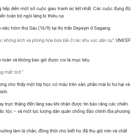
 tiếp diễn một số cuộc giao tranh ác liệt nhất. Các cuộc đụng độ
n toàn bộ ngôi làng bị thiêu rụi.
việc hôm thứ Sáu (16/9) tại thị trấn Depeyin ở Sagaing.
ộc không kích và phóng hỏa bừa bãi ở các khu vực dân sự”,
UNICEF
toàn và không bao giờ được coi là mục tiêu.
g mất tích.”
g cho thấy một lớp học có máu trên sàn, phần mái bị hư hại và
ình.
y trực thăng đến làng sau khi nhận được tin báo rằng các chiến
sắc tộc – và một lực lượng dân quân chống đảo chính địa phương
ường làm lá chắn, đồng thời cho biết họ đã thu giữ mìn và chất