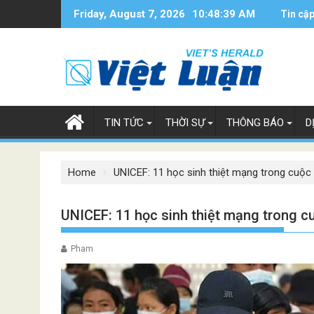
Skip
Friday, August 7, 2026
10:48:40 AM
Tin cập
to
content
TIN TỨC
THỜI SỰ
THÔNG BÁO
D
Home
UNICEF: 11 học sinh thiệt mạng trong cuộc
UNICEF: 11 học sinh thiệt mạng trong 
Pham