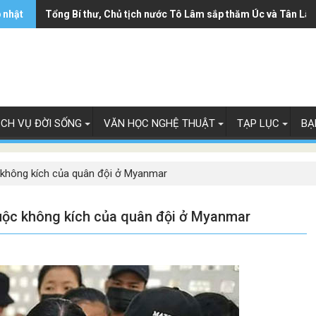
 nhật
Ông Trump ký sắc lệnh hạn chế luật 'sinh ở Mỹ là công dân
Tổng Bí thư, Chủ tịch nước Tô Lâm sắp thăm Úc và Tân Lây
ỊCH VỤ ĐỜI SỐNG
VĂN HỌC NGHỆ THUẬT
TẠP LỤC
BẠ
 không kích của quân đội ở Myanmar
cuộc không kích của quân đội ở Myanmar