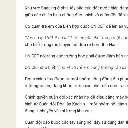
Khu vực Sagaing ở phía tây bắc của đất nước hiện đang
giữa các chiến binh chống đảo chính và quân đội đã khiế
Cơ quan trẻ em của Liên hợp quốc UNICEF đã lên án vụ 
“Vào ngày 16/9, ít nhất 11 trẻ em đã chết trong một cu
cho biết trong một tuyên bố đưa ra hôm thứ Hai.
UNICEF nói rằng các trường học phải được đảm bảo an 
UNICEF cho biết:
“Ít nhất 15 trẻ em cùng trường vẫn đan
Đoạn video thu được từ một nhóm cộng đồng địa phươn
một người mẹ đang khóc trước xác chết của con trai m
Chính quyền quân đội xác nhận họ đã điều bằng máy ba
binh từ Quân đội Độc lập Kachin – một nhóm nổi dậy 
đang di chuyển vũ khí trong khu vực.
Quân đội cáo buộc các tay súng nổi dậy sử dụng dân th