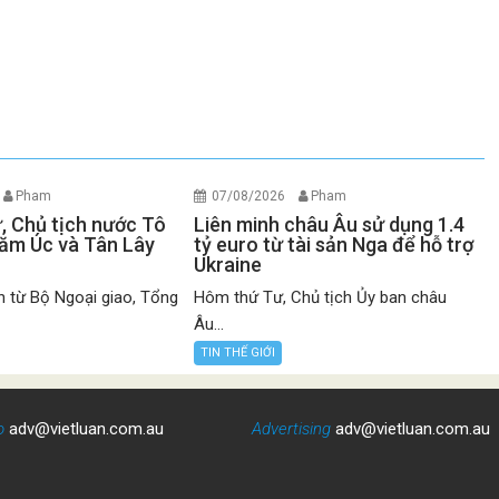
Pham
07/08/2026
Pham
ư, Chủ tịch nước Tô
Liên minh châu Âu sử dụng 1.4
ăm Úc và Tân Lây
tỷ euro từ tài sản Nga để hỗ trợ
Ukraine
n từ Bộ Ngoại giao, Tổng
Hôm thứ Tư, Chủ tịch Ủy ban châu
Âu...
TIN THẾ GIỚI
o
adv@vietluan.com.au
Advertising
adv@vietluan.com.au