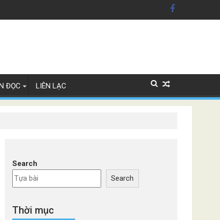
 Mỹ'
 Lan
N ĐỌC
LIÊN LẠC
Search
Search
Thời mục