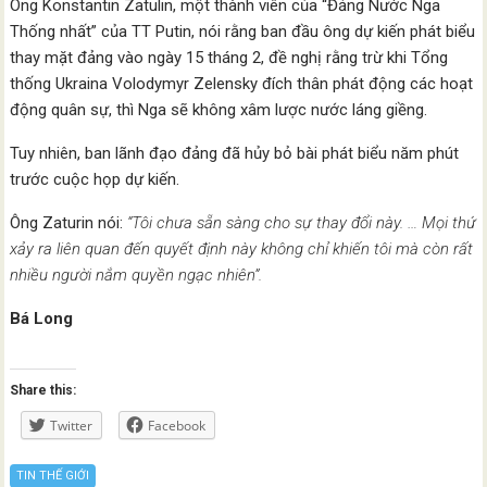
Ông Konstantin Zatulin, một thành viên của “Đảng Nước Nga
Thống nhất” của TT Putin, nói rằng ban đầu ông dự kiến ​​​​phát biểu
thay mặt đảng vào ngày 15 tháng 2, đề nghị rằng trừ khi Tổng
thống Ukraina Volodymyr Zelensky đích thân phát động các hoạt
động quân sự, thì Nga sẽ không xâm lược nước láng giềng.
Tuy nhiên, ban lãnh đạo đảng đã hủy bỏ bài phát biểu năm phút
trước cuộc họp dự kiến.
Ông Zaturin nói:
“Tôi chưa sẵn sàng cho sự thay đổi này. … Mọi thứ
xảy ra liên quan đến quyết định này không chỉ khiến tôi mà còn rất
nhiều người nắm quyền ngạc nhiên”.
Bá Long
Share this:
Twitter
Facebook
TIN THẾ GIỚI