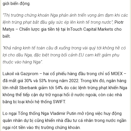
giới biến động.
“Thị trường chứng khoán Nga phản ánh triển vọng ảm đạm khi các
lệnh trừng phạt bắt đầu gây sức ép lên kinh tế trong nước”,
Piotr
Matys – Chiến lược gia tiền tệ tại InTouch Capital Markets cho
biết.
“Khả năng kinh tế toàn cầu đi xuống trong vài quý tới không hề có
lợi cho dầu Nga, đặc biệt trong bối cảnh EU cam kết giảm phụ
thuộc vào hàng Nga”.
Lukoil và Gazprom – hai cổ phiếu hàng đầu trong chỉ số MOEX –
đã mất giá 30% và 53% trong năm 2022. Trong khi đó, ngân hàng
lớn nhất Sberbank giảm tới 54% do các lệnh trừng phạt khiến Nga
không thể tiếp cận dự trữ ngoại hối ở nước ngoài, còn các nhà
băng bị loại khỏi hệ thống SWIFT.
Lo ngại Tổng thống Nga Vladimir Putin mở rộng việc huy động
quân nhân dự bị cũng khiến nhà đầu tư cá nhân trong nước ngần
ngại rót tiền vào thị trường chứng khoán.