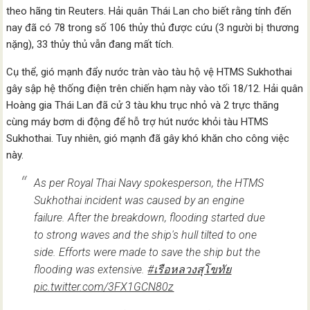
theo hãng tin Reuters. Hải quân Thái Lan cho biết rằng tính đến
nay đã có 78 trong số 106 thủy thủ được cứu (3 người bị thương
nặng), 33 thủy thủ vẫn đang mất tích.
Cụ thể, gió mạnh đẩy nước tràn vào tàu hộ vệ HTMS Sukhothai
gây sập hệ thống điện trên chiến hạm này vào tối 18/12. Hải quân
Hoàng gia Thái Lan đã cử 3 tàu khu trục nhỏ và 2 trực thăng
cùng máy bơm di động để hỗ trợ hút nước khỏi tàu HTMS
Sukhothai. Tuy nhiên, gió mạnh đã gây khó khăn cho công việc
này.
As per Royal Thai Navy spokesperson, the HTMS
Sukhothai incident was caused by an engine
failure. After the breakdown, flooding started due
to strong waves and the ship's hull tilted to one
side. Efforts were made to save the ship but the
flooding was extensive.
#เรือหลวงสุโขทัย
pic.twitter.com/3FX1GCN80z