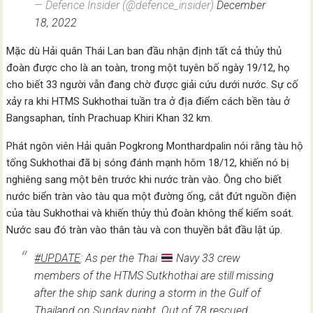
— Defence Insider (@defence_insider)
December
18, 2022
Mặc dù Hải quân Thái Lan ban đầu nhận định tất cả thủy thủ
đoàn được cho là an toàn, trong một tuyên bố ngày 19/12, họ
cho biết 33 người vẫn đang chờ được giải cứu dưới nước. Sự cố
xảy ra khi HTMS Sukhothai tuần tra ở địa điểm cách bền tàu ở
Bangsaphan, tỉnh Prachuap Khiri Khan 32 km.
Phát ngôn viên Hải quân Pogkrong Monthardpalin nói rằng tàu hộ
tống Sukhothai đã bị sóng đánh mạnh hôm 18/12, khiến nó bị
nghiêng sang một bên trước khi nước tràn vào. Ông cho biết
nước biển tràn vào tàu qua một đường ống, cắt đứt nguồn điện
của tàu Sukhothai và khiến thủy thủ đoàn không thể kiểm soát.
Nước sau đó tràn vào thân tàu và con thuyền bắt đầu lật úp.
#UPDATE
: As per the Thai
Navy 33 crew
members of the HTMS Sutkhothai are still missing
after the ship sank during a storm in the Gulf of
Thailand on Sunday night. Out of 78 rescued