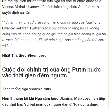
Nhưng đại diện thường trực của Nga tại các tổ chức quốc tế ở
Vienna, Mikhail Ulyanov, đã cảnh báo rằng châu Âu sẽ đưa ra
quyết định sai lầm.
“Từ năm nay, châu Âu sẽ sống mà không có dầu của Nga,”
ông
Ulyanov viết trên Twitter.
“Moscow đã nói rõ rằng họ sẽ không
cung cấp dầu cho những quốc gia ủng hộ giá trần chống lại giá thị
trường. Rất nhanh thôi, EU sẽ cáo buộc Nga sử dụng dầu mỏ làm
vũ khí”.
Nhất Tín, theo Bloomberg
Cuộc đời chính trị của ông Putin bước
vào thời gian đếm ngược
Tổng thống Nga Vladimir Putin.
Hơn 9 tháng kể khi Nga xâm lược Ukraina, Matxcơva liên tiếp
gặp thất bại. Sự bất mãn của người dân ở Nga cũng đang