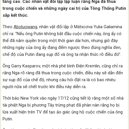
tăng cao. Các nhân vật đối lập lập luận rằng Nga đã thua
trong cuộc chiến và những ngày cai trị của Tông Thống Putin
sắp kết thúc.
Theo
Aboluowang
, nhân vật đối lập ở Mátxcơva Yulia Galiamina
chỉ ra: “Nếu ông Putin không bắt đầu cuộc chiến này, ông ấy có
thể đã nắm quyền trong một thời gian dài hơn, nhưng giờ đây
những ngày của ông ấy đang đếm ngược theo đúng nghĩa đen,
chế độ của Putin đang sụp đổ và ông ta nhận thức rõ điều đó”.
Ông Garry Kasparov, một nhà phê bình Điện Kremlin, cũng chỉ ra
rằng Nga rõ ràng đã thua trong cuộc chiến, điều này sẽ dẫn đến
sự sụp đổ của chế độ, nhưng câu hỏi đặt ra là có bao nhiêu
người nữa sẽ chết trước khi điều này diễn ra.
Thời báo New York vào ngày 17/12 cũng tiết lộ rằng một số nhà
tài phiệt Nga bị phương Tây trừng phạt đã phàn nàn rằng họ bị
lừa xuất hiện trên TV để tạo ảo giác ủng hộ cuộc chiến của ông
Putin.