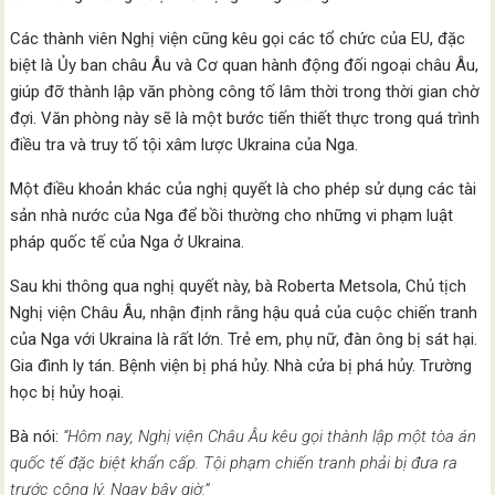
Các thành viên Nghị viện cũng kêu gọi các tổ chức của EU, đặc
biệt là Ủy ban châu Âu và Cơ quan hành động đối ngoại châu Âu,
giúp đỡ thành lập văn phòng công tố lâm thời trong thời gian chờ
đợi. Văn phòng này sẽ là một bước tiến thiết thực trong quá trình
điều tra và truy tố tội xâm lược Ukraina của Nga.
Một điều khoản khác của nghị quyết là cho phép sử dụng các tài
sản nhà nước của Nga để bồi thường cho những vi phạm luật
pháp quốc tế của Nga ở Ukraina.
Sau khi thông qua nghị quyết này, bà Roberta Metsola, Chủ tịch
Nghị viện Châu Âu, nhận định rằng hậu quả của cuộc chiến tranh
của Nga với Ukraina là rất lớn. Trẻ em, phụ nữ, đàn ông bị sát hại.
Gia đình ly tán. Bệnh viện bị phá hủy. Nhà cửa bị phá hủy. Trường
học bị hủy hoại.
Bà nói:
“Hôm nay, Nghị viện Châu Âu kêu gọi thành lập một tòa án
quốc tế đặc biệt khẩn cấp. Tội phạm chiến tranh phải bị đưa ra
trước công lý. Ngay bây giờ.”