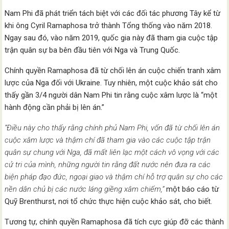
Nam Phi đã phát triển tách biệt với các đối tác phương Tây kể từ
khi ông Cyril Ramaphosa trở thành Tổng thống vào năm 2018.
Ngay sau đó, vào năm 2019, quốc gia này đã tham gia cuộc tập
trận quân sự ba bên đầu tiên với Nga và Trung Quốc.
Chính quyền Ramaphosa đã từ chối lên án cuộc chiến tranh xâm
lược của Nga đối với Ukraine. Tuy nhiên, một cuộc khảo sát cho
thấy gần 3/4 người dân Nam Phi tin rằng cuộc xâm lược là “một
hành động cần phải bị lên án.”
“Điều này cho thấy rằng chính phủ Nam Phi, vốn đã từ chối lên án
cuộc xâm lược và thậm chí đã tham gia vào các cuộc tập trận
quân sự chung với Nga, đã mất liên lạc một cách vô vọng với các
cử tri của mình, những người tin rằng đất nước nên đưa ra các
biện pháp đạo đức, ngoại giao và thậm chí hỗ trợ quân sự cho các
nền dân chủ bị các nước láng giềng xâm chiếm,”
một báo cáo từ
Quỹ Brenthurst, nơi tổ chức thực hiện cuộc khảo sát, cho biết.
Tương tự, chính quyền Ramaphosa đã tích cực giúp đỡ các thành