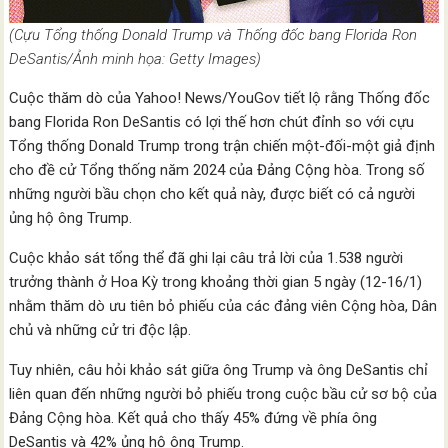
(Cựu Tổng thống Donald Trump và Thống đốc bang Florida Ron
DeSantis/Ảnh minh họa: Getty Images)
Cuộc thăm dò của Yahoo! News/YouGov tiết lộ rằng Thống đốc
bang Florida Ron DeSantis có lợi thế hơn chút đỉnh so với cựu
Tổng thống Donald Trump trong trận chiến một-đối-một giả định
cho đề cử Tổng thống năm 2024 của Đảng Cộng hòa. Trong số
những người bầu chọn cho kết quả này, được biết có cả người
ủng hộ ông Trump.
Cuộc khảo sát tổng thể đã ghi lại câu trả lời của 1.538 người
trưởng thành ở Hoa Kỳ trong khoảng thời gian 5 ngày (12-16/1)
nhằm thăm dò ưu tiên bỏ phiếu của các đảng viên Cộng hòa, Dân
chủ và những cử tri độc lập.
Tuy nhiên, câu hỏi khảo sát giữa ông Trump và ông DeSantis chỉ
liên quan đến những người bỏ phiếu trong cuộc bầu cử sơ bộ của
Đảng Cộng hòa. Kết quả cho thấy 45% đứng về phía ông
DeSantis và 42% ủng hộ ông Trump.