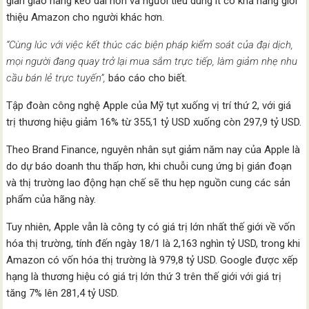
gian giao hàng kéo dài hơn và người tiêu dùng ít có khả năng giới
thiệu Amazon cho người khác hơn.
“Cùng lúc với việc kết thúc các biện pháp kiểm soát của đại dịch,
mọi người đang quay trở lại mua sắm trực tiếp, làm giảm nhẹ nhu
cầu bán lẻ trực tuyến”,
báo cáo cho biết.
Tập đoàn công nghệ Apple của Mỹ tụt xuống vị trí thứ 2, với giá
trị thương hiệu giảm 16% từ 355,1 tỷ USD xuống còn 297,9 tỷ USD.
Theo Brand Finance, nguyên nhân sụt giảm năm nay của Apple là
do dự báo doanh thu thấp hơn, khi chuỗi cung ứng bị gián đoạn
và thị trường lao động hạn chế sẽ thu hẹp nguồn cung các sản
phẩm của hãng này.
Tuy nhiên, Apple vẫn là công ty có giá trị lớn nhất thế giới về vốn
hóa thị trường, tính đến ngày 18/1 là 2,163 nghìn tỷ USD, trong khi
Amazon có vốn hóa thị trường là 979,8 tỷ USD. Google được xếp
hạng là thương hiệu có giá trị lớn thứ 3 trên thế giới với giá trị
tăng 7% lên 281,4 tỷ USD.