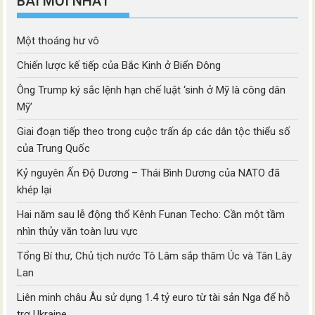
BÀI MỚI NHẤT
Một thoáng hư vô
Chiến lược kế tiếp của Bắc Kinh ở Biển Đông
Ông Trump ký sắc lệnh hạn chế luật ‘sinh ở Mỹ là công dân
Mỹ’
Giai đoạn tiếp theo trong cuộc trấn áp các dân tộc thiểu số
của Trung Quốc
Kỷ nguyên Ấn Độ Dương – Thái Bình Dương của NATO đã
khép lại
Hai năm sau lễ động thổ Kênh Funan Techo: Cần một tầm
nhìn thủy văn toàn lưu vực
Tổng Bí thư, Chủ tịch nước Tô Lâm sắp thăm Úc và Tân Lây
Lan
Liên minh châu Âu sử dụng 1.4 tỷ euro từ tài sản Nga để hỗ
trợ Ukraine