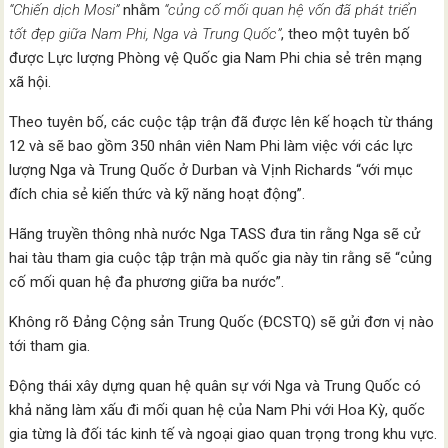
“Chiến dịch Mosi”
nhằm
“củng cố mối quan hệ vốn đã phát triển
tốt đẹp giữa Nam Phi, Nga và Trung Quốc”
, theo một tuyên bố
được Lực lượng Phòng vệ Quốc gia Nam Phi chia sẻ trên mạng
xã hội.
Theo tuyên bố, các cuộc tập trận đã được lên kế hoạch từ tháng
12 và sẽ bao gồm 350 nhân viên Nam Phi làm việc với các lực
lượng Nga và Trung Quốc ở Durban và Vịnh Richards “với mục
đích chia sẻ kiến thức và kỹ năng hoạt động”.
Hãng truyền thông nhà nước Nga TASS đưa tin rằng Nga sẽ cử
hai tàu tham gia cuộc tập trận mà quốc gia này tin rằng sẽ “củng
cố mối quan hệ đa phương giữa ba nước”.
Không rõ Đảng Cộng sản Trung Quốc (ĐCSTQ) sẽ gửi đơn vị nào
tới tham gia.
Động thái xây dựng quan hệ quân sự với Nga và Trung Quốc có
khả năng làm xấu đi mối quan hệ của Nam Phi với Hoa Kỳ, quốc
gia từng là đối tác kinh tế và ngoại giao quan trọng trong khu vực.