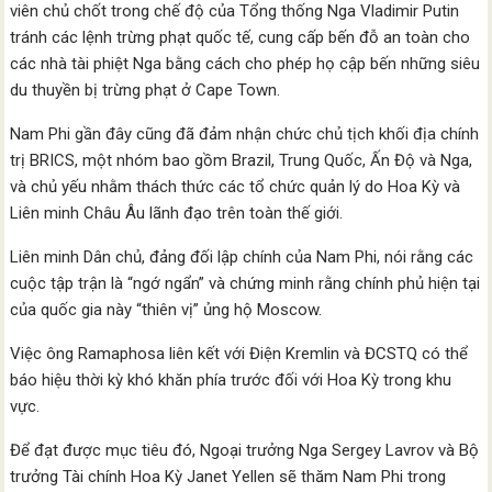
viên chủ chốt trong chế độ của Tổng thống Nga Vladimir Putin
tránh các lệnh trừng phạt quốc tế, cung cấp bến đỗ an toàn cho
các nhà tài phiệt Nga bằng cách cho phép họ cập bến những siêu
du thuyền bị trừng phạt ở Cape Town.
Nam Phi gần đây cũng đã đảm nhận chức chủ tịch khối địa chính
trị BRICS, một nhóm bao gồm Brazil, Trung Quốc, Ấn Độ và Nga,
và chủ yếu nhằm thách thức các tổ chức quản lý do Hoa Kỳ và
Liên minh Châu Âu lãnh đạo trên toàn thế giới.
Liên minh Dân chủ, đảng đối lập chính của Nam Phi, nói rằng các
cuộc tập trận là “ngớ ngẩn” và chứng minh rằng chính phủ hiện tại
của quốc gia này “thiên vị” ủng hộ Moscow.
Việc ông Ramaphosa liên kết với Điện Kremlin và ĐCSTQ có thể
báo hiệu thời kỳ khó khăn phía trước đối với Hoa Kỳ trong khu
vực.
Để đạt được mục tiêu đó, Ngoại trưởng Nga Sergey Lavrov và Bộ
trưởng Tài chính Hoa Kỳ Janet Yellen sẽ thăm Nam Phi trong