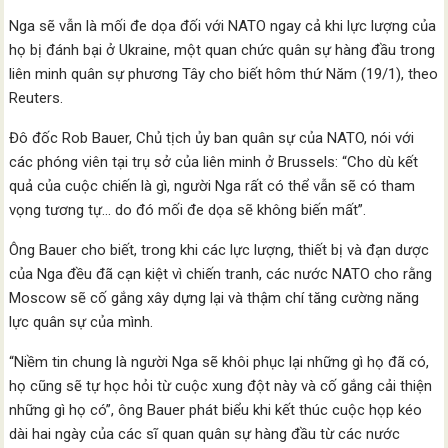
Nga sẽ vẫn là mối đe dọa đối với NATO ngay cả khi lực lượng của
họ bị đánh bại ở Ukraine, một quan chức quân sự hàng đầu trong
liên minh quân sự phương Tây cho biết hôm thứ Năm (19/1), theo
Reuters.
Đô đốc Rob Bauer, Chủ tịch ủy ban quân sự của NATO, nói với
các phóng viên tại trụ sở của liên minh ở Brussels: “Cho dù kết
quả của cuộc chiến là gì, người Nga rất có thể vẫn sẽ có tham
vọng tương tự… do đó mối đe dọa sẽ không biến mất”.
Ông Bauer cho biết, trong khi các lực lượng, thiết bị và đạn dược
của Nga đều đã cạn kiệt vì chiến tranh, các nước NATO cho rằng
Moscow sẽ cố gắng xây dựng lại và thậm chí tăng cường năng
lực quân sự của mình.
“Niềm tin chung là người Nga sẽ khôi phục lại những gì họ đã có,
họ cũng sẽ tự học hỏi từ cuộc xung đột này và cố gắng cải thiện
những gì họ có”, ông Bauer phát biểu khi kết thúc cuộc họp kéo
dài hai ngày của các sĩ quan quân sự hàng đầu từ các nước