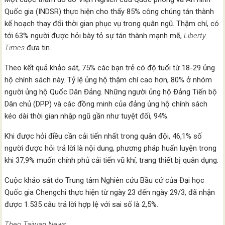
Quốc gia (INDSR) thực hiện cho thấy 85% công chúng tán thành
kế hoạch thay đổi thời gian phục vụ trong quân ngũ. Thậm chí, có
tới 63% người được hỏi bày tỏ sự tán thành mạnh mẽ,
Liberty
Times
đưa tin.
Theo kết quả khảo sát, 75% các bạn trẻ có độ tuổi từ 18-29 ủng
hộ chính sách này. Tỷ lệ ủng hộ thậm chí cao hơn, 80% ở nhóm
người ủng hộ Quốc Dân Đảng. Những người ủng hộ Đảng Tiến bộ
Dân chủ (DPP) và các đồng minh của đảng ủng hộ chính sách
kéo dài thời gian nhập ngũ gần như tuyệt đối, 94%.
Khi được hỏi điều cần cải tiến nhất trong quân đội, 46,1% số
người được hỏi trả lời là nội dung, phương pháp huấn luyện trong
khi 37,9% muốn chính phủ cải tiến vũ khí, trang thiết bị quân dụng.
Cuộc khảo sát do Trung tâm Nghiên cứu Bầu cử của Đại học
Quốc gia Chengchi thực hiện từ ngày 23 đến ngày 29/3, đã nhận
được 1.535 câu trả lời hợp lệ với sai số là 2,5%.
Theo Taiwan News