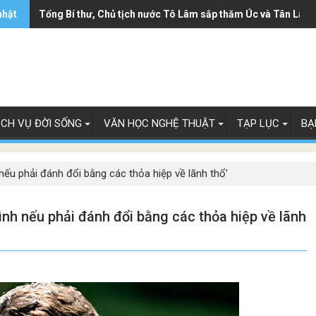
nhật
Tổng Bí thư, Chủ tịch nước Tô Lâm sắp thăm Úc và Tân Lây 
Trung Quốc - từ mỏ vàng trở thành gánh nặng của các hãng 
ỊCH VỤ ĐỜI SỐNG
VĂN HỌC NGHỆ THUẬT
TẠP LỤC
BẠ
nếu phải đánh đổi bằng các thỏa hiệp về lãnh thổ’
nh nếu phải đánh đổi bằng các thỏa hiệp về lãnh