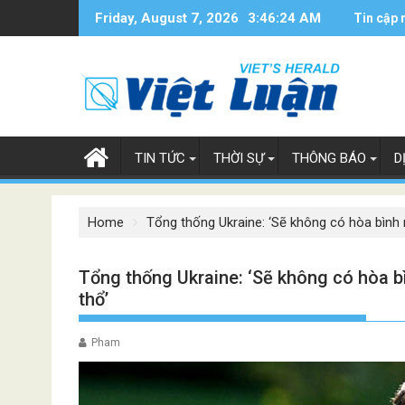
Skip
Friday, August 7, 2026
3:46:25 AM
Tin cập 
to
content
TIN TỨC
THỜI SỰ
THÔNG BÁO
D
Home
Tổng thống Ukraine: ‘Sẽ không có hòa bình 
Tổng thống Ukraine: ‘Sẽ không có hòa bì
thổ’
Pham