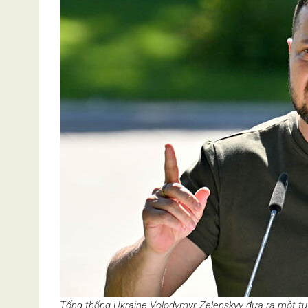
Tổng thống Ukraine Volodymyr Zelenskyy đưa ra một tu