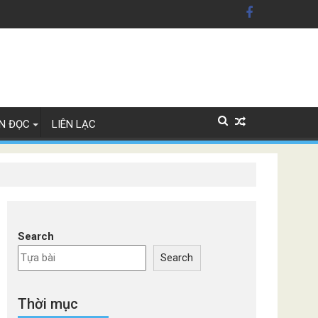
Lan
xe Đức
N ĐỌC
LIÊN LẠC
Search
Search
Thời mục