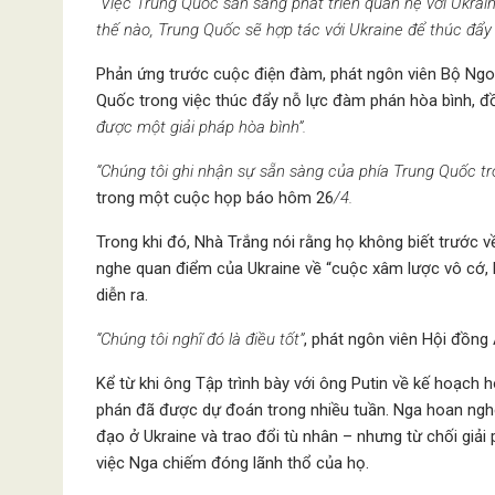
“Việc Trung Quốc sẵn sàng phát triển quan hệ với Ukrain
thế nào, Trung Quốc sẽ hợp tác với Ukraine để thúc đẩy 
Phản ứng trước cuộc điện đàm, phát ngôn viên Bộ Ngo
Quốc trong việc thúc đẩy nỗ lực đàm phán hòa bình, đồn
được một giải pháp hòa bình”.
“Chúng tôi ghi nhận sự sẵn sàng của phía Trung Quốc tro
trong một cuộc họp báo hôm 26
/4.
Trong khi đó, Nhà Trắng nói rằng họ không biết trước 
nghe quan điểm của Ukraine về “cuộc xâm lược vô cớ, b
diễn ra.
“Chúng tôi nghĩ đó là điều tốt”
, phát ngôn viên Hội đồng
Kể từ khi ông Tập trình bày với ông Putin về kế hoạc
phán đã được dự đoán trong nhiều tuần. Nga hoan nghê
đạo ở Ukraine và trao đổi tù nhân – nhưng từ chối giải
việc Nga chiếm đóng lãnh thổ của họ.