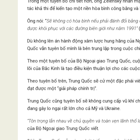
Trong một tuyên bố chi tiết hơn, ông Zelensky nhấn m
tác khả thi để kiến tạo một nền hòa bình công bằng và
Ông nói: “
Sẽ không có hòa bình nếu phải đánh đổi bằng c
được khôi phục với các đường biên giới như năm 1991”
(
Dù không lên án hành động xâm lược hung hăng của Nga
Quốc vẫn tuyên bố mình là bên trung lập trong cuộc chi
Theo một tuyên bố của Bộ Ngoại giao Trung Quốc, cuộ
lõi của Bắc Kinh là tạo điều kiện thuận lợi cho các cuộ
Theo tuyên bố trên, Trung Quốc sẽ cử một đặc phái vi
đạt được một “giải pháp chính trị”.
Trung Quốc cũng tuyên bố sẽ không cung cấp vũ khí cho
đang gây lo ngại rất lớn cho cả Mỹ và Ukraine.
“Tôn trọng lẫn nhau về chủ quyền và toàn vẹn lãnh thổ 
của Bộ Ngoại giao Trung Quốc viết.