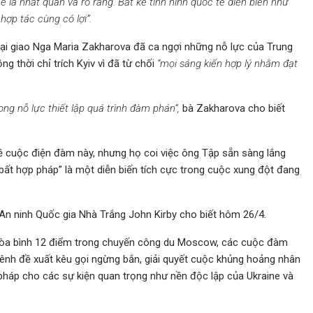
e là nhất quán và rõ ràng. Bất kể tình hình quốc tế diễn biến như
hợp tác cùng có lợi”.
ại giao Nga Maria Zakharova đã ca ngợi những nỗ lực của Trung
g thời chỉ trích Kyiv vì đã từ chối
“mọi sáng kiến hợp lý nhằm đạt
ng nỗ lực thiết lập quá trình đàm phán”,
bà Zakharova cho biết
về cuộc điện đàm này, nhưng họ coi việc ông Tập sẵn sàng lắng
ất hợp pháp” là một diễn biến tích cực trong cuộc xung đột đang
 An ninh Quốc gia Nhà Trắng John Kirby cho biết hôm 26/4.
h hòa bình 12 điểm trong chuyến công du Moscow, các cuộc đàm
nh đề xuất kêu gọi ngừng bắn, giải quyết cuộc khủng hoảng nhân
 pháp cho các sự kiện quan trọng như nền độc lập của Ukraine và