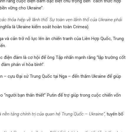
ạnh rằng cuộc điện đàm đặc biệt chú trọng đến “cách thức hợp
 bền vững cho Ukraine”.
ác thỏa hiệp về lãnh thổ. Sự toàn vẹn lãnh thổ của Ukraine phải
nghĩa là Ukraine kiểm soát hoàn toàn Crimea).
 và cản trở nỗ lực lên án chiến tranh của Liên Hợp Quốc, Trung
ến.
c điện đàm là cơ hội để ông Tập nhấn mạnh rằng “lập trường cốt
c đàm phán vì hòa bình”.
ên – cựu Đại sứ Trung Quốc tại Nga – đến thăm Ukraine để giúp
 “người bạn thân thiết” Putin để trợ giúp trong cuộc chiến vốn
là nền tảng chính trị của quan hệ Trung Quốc – Ukraine”,
tuyên bố