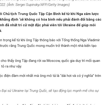
022. (Ảnh: Sergei Supinsky/AFP/Getty Images)
ới Chủ tịch Trung Quốc Tập Cận Bình kể từ khi Nga xâm lược
khẳng định ‘sẽ không có hòa bình nếu phải đánh đổi bằng các
nh đã nhất trí cử một đặc phái viên tới Ukraine để giúp môi
á.
n trọng kể từ khi ông Tập thông báo với Tổng thống Nga Vladimir
 trước rằng Trung Quốc mong muốn trở thành một nhà kiến tạo
 cho thấy ông Tập đang rời xa Moscow, quốc gia duy trì mối quan
 tỏ ra như vậy.
ộc điện đàm mới nhất mà ông mô tả là “dài hơi và có ý nghĩa” trên
m Đại sứ Ukraine tại Trung Quốc, sẽ tạo động lực mạnh mẽ cho sự