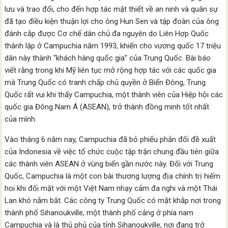
lưu và trao đổi, cho đến hợp tác mật thiết về an ninh và quân sự
đã tạo điều kiện thuận lợi cho ông Hun Sen và tập đoàn của ông
đánh cắp được Cơ chế dân chủ đa nguyên do Liên Hợp Quốc
thành lập ở Campuchia năm 1993, khiến cho vương quốc 17 triệu
dân này thành “khách hàng quốc gia” của Trung Quốc. Bài báo
viết rằng trong khi Mỹ liên tục mở rộng hợp tác với các quốc gia
mà Trung Quốc có tranh chấp chủ quyền ở Biển Đông, Trung
Quốc rất vui khi thấy Campuchia, một thành viên của Hiệp hội các
quốc gia Đông Nam Á (ASEAN), trở thành đồng minh tốt nhất
của mình.
Vào tháng 6 năm nay, Campuchia đã bỏ phiếu phản đối đề xuất
của Indonesia về việc tổ chức cuộc tập trận chung đầu tiên giữa
các thành viên ASEAN ở vùng biển gần nước này. Đối với Trung
Quốc, Campuchia là một con bài thương lượng địa chính trị hiếm
hoi khi đối mặt với một Việt Nam nhạy cảm đa nghi và một Thái
Lan khó nắm bắt. Các công ty Trung Quốc có mặt khắp nơi trong
thành phố Sihanoukville, một thành phố cảng ở phía nam
Campuchia và là thủ phủ của tỉnh Sihanoukville, nơi đang trở