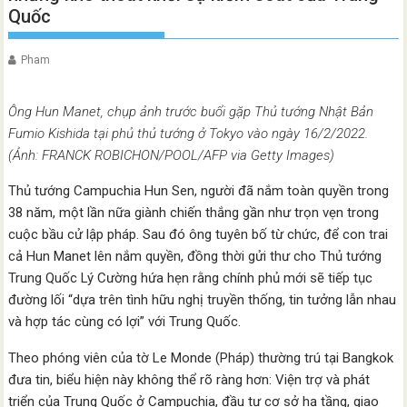
Quốc
Pham
Ông Hun Manet, chụp ảnh trước buổi gặp Thủ tướng Nhật Bản
Fumio Kishida tại phủ thủ tướng ở Tokyo vào ngày 16/2/2022.
(Ảnh: FRANCK ROBICHON/POOL/AFP via Getty Images)
Thủ tướng Campuchia Hun Sen, người đã nắm toàn quyền trong
38 năm, một lần nữa giành chiến thắng gần như trọn vẹn trong
cuộc bầu cử lập pháp. Sau đó ông tuyên bố từ chức, để con trai
cả Hun Manet lên nắm quyền, đồng thời gửi thư cho Thủ tướng
Trung Quốc Lý Cường hứa hẹn rằng chính phủ mới sẽ tiếp tục
đường lối “dựa trên tình hữu nghị truyền thống, tin tưởng lẫn nhau
và hợp tác cùng có lợi” với Trung Quốc.
Theo phóng viên của tờ Le Monde (Pháp) thường trú tại Bangkok
đưa tin, biểu hiện này không thể rõ ràng hơn: Viện trợ và phát
triển của Trung Quốc ở Campuchia, đầu tư cơ sở hạ tầng, giao