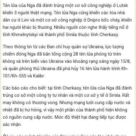
Tên lửa của Nga đã đánh trúng một cơ sở công nghiệp ở Lutsk
khiến 3 người thiệt mạng. Tên lửa Nga cũng khiến các tòa nhà
dân cư ở Lviv và một cơ sở công nghiệp ở Dnipro bốc cháy, khiến
hai người khác bị thương. Nhiều người còn nghe thấy tiếng nổ ở
tỉnh Khmelnytskyi và thành phố Smila thuộc tỉnh Cherkasy.
Theo thông tin từ các Ban chỉ huy quân sự Ukraina, lực lượng
chiếm đóng Nga đã bắn tổng cộng 28 tên lửa phóng từ trên
không và trên biển vào Ukraina vào khoảng rạng sáng ngày 15/8,
và quân phòng thủ Ukraina đã phá hủy 16 tên lửa hành trình Kh-
101/Kh-555 và Kalibr.
Các báo cáo cho biết: tại tỉnh Cherkasy, tên lửa của Nga đã đánh
trúng cơ sở một công ty tư nhân và một cơ sở y tế ở Smila. Rất
may không có thương vong. Nhưng mạng lưới cung cấp nước và
nhiệt đã bị hư hỏng, vì vậy một phần của thành phố hiện không
có nguồn cung cấp nước. Mức độ thiệt hại đang tiếp tục được
xác nhận.