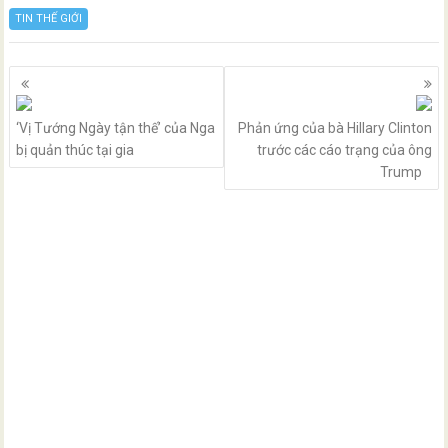
TIN THẾ GIỚI
Posts
navigation
‘Vị Tướng Ngày tận thế’ của Nga
Phản ứng của bà Hillary Clinton
bị quản thúc tại gia
trước các cáo trạng của ông
Trump