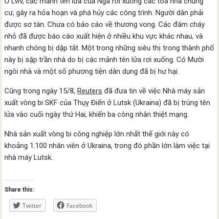
Ở Lviv, các mảnh tên lửa của Nga rơi xuống các tòa nhà chung
cư, gây ra hỏa hoạn và phá hủy các công trình. Người dân phải
được sơ tán. Chưa có báo cáo về thương vong. Các đám cháy
nhỏ đã được báo cáo xuất hiện ở nhiều khu vực khác nhau, và
nhanh chóng bị dập tắt. Một trong những siêu thị trong thành phố
này bị sập trần nhà do bị các mảnh tên lửa rơi xuống. Có Mười
ngôi nhà và một số phương tiện dân dụng đã bị hư hại.
Cũng trong ngày 15/8,
Reuters
đã đưa tin về việc Nhà máy sản
xuất vòng bi SKF của Thụy Điển ở Lutsk (Ukraina) đã bị trúng tên
lửa vào cuối ngày thứ Hai, khiến ba công nhân thiệt mạng.
Nhà sản xuất vòng bi công nghiệp lớn nhất thế giới này có
khoảng 1.100 nhân viên ở Ukraina, trong đó phần lớn làm việc tại
nhà máy Lutsk.
Share this:
Twitter
Facebook