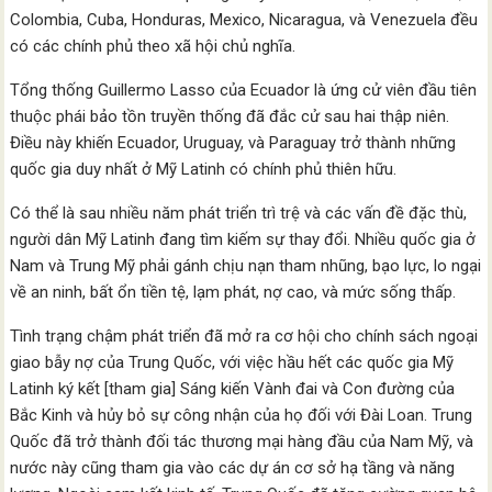
Colombia, Cuba, Honduras, Mexico, Nicaragua, và Venezuela đều
có các chính phủ theo xã hội chủ nghĩa.
Tổng thống Guillermo Lasso của Ecuador là ứng cử viên đầu tiên
thuộc phái bảo tồn truyền thống đã đắc cử sau hai thập niên.
Điều này khiến Ecuador, Uruguay, và Paraguay trở thành những
quốc gia duy nhất ở Mỹ Latinh có chính phủ thiên hữu.
Có thể là sau nhiều năm phát triển trì trệ và các vấn đề đặc thù,
người dân Mỹ Latinh đang tìm kiếm sự thay đổi. Nhiều quốc gia ở
Nam và Trung Mỹ phải gánh chịu nạn tham nhũng, bạo lực, lo ngại
về an ninh, bất ổn tiền tệ, lạm phát, nợ cao, và mức sống thấp.
Tình trạng chậm phát triển đã mở ra cơ hội cho chính sách ngoại
giao bẫy nợ của Trung Quốc, với việc hầu hết các quốc gia Mỹ
Latinh ký kết [tham gia] Sáng kiến Vành đai và Con đường của
Bắc Kinh và hủy bỏ sự công nhận của họ đối với Đài Loan. Trung
Quốc đã trở thành đối tác thương mại hàng đầu của Nam Mỹ, và
nước này cũng tham gia vào các dự án cơ sở hạ tầng và năng