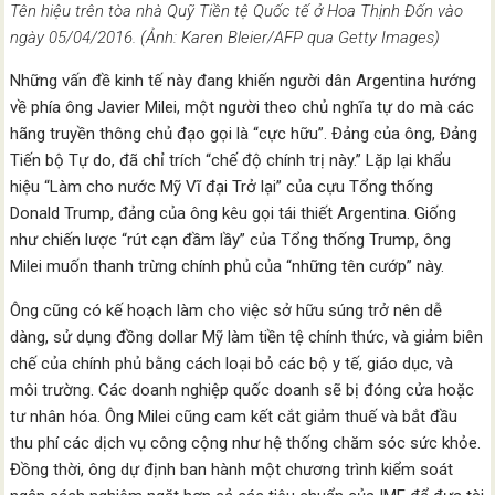
Tên hiệu trên tòa nhà Quỹ Tiền tệ Quốc tế ở Hoa Thịnh Đốn vào
ngày 05/04/2016. (Ảnh: Karen Bleier/AFP qua Getty Images)
Những vấn đề kinh tế này đang khiến người dân Argentina hướng
về phía ông Javier Milei, một người theo chủ nghĩa tự do mà các
hãng truyền thông chủ đạo gọi là “cực hữu”. Đảng của ông, Đảng
Tiến bộ Tự do, đã chỉ trích “chế độ chính trị này.” Lặp lại khẩu
hiệu “Làm cho nước Mỹ Vĩ đại Trở lại” của cựu Tổng thống
Donald Trump, đảng của ông kêu gọi tái thiết Argentina. Giống
như chiến lược “rút cạn đầm lầy” của Tổng thống Trump, ông
Milei muốn thanh trừng chính phủ của “những tên cướp” này.
Ông cũng có kế hoạch làm cho việc sở hữu súng trở nên dễ
dàng, sử dụng đồng dollar Mỹ làm tiền tệ chính thức, và giảm biên
chế của chính phủ bằng cách loại bỏ các bộ y tế, giáo dục, và
môi trường. Các doanh nghiệp quốc doanh sẽ bị đóng cửa hoặc
tư nhân hóa. Ông Milei cũng cam kết cắt giảm thuế và bắt đầu
thu phí các dịch vụ công cộng như hệ thống chăm sóc sức khỏe.
Đồng thời, ông dự định ban hành một chương trình kiểm soát