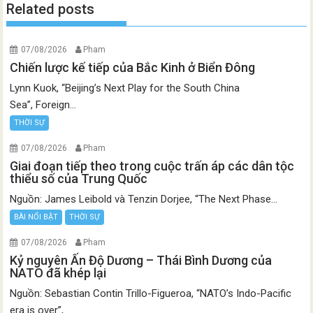
Related posts
07/08/2026
Pham
Chiến lược kế tiếp của Bắc Kinh ở Biển Đông
Lynn Kuok, “Beijing’s Next Play for the South China
Sea”, Foreign...
THỜI SỰ
07/08/2026
Pham
Giai đoạn tiếp theo trong cuộc trấn áp các dân tộc
thiểu số của Trung Quốc
Nguồn: James Leibold và Tenzin Dorjee, “The Next Phase...
BÀI NỔI BẬT
THỜI SỰ
07/08/2026
Pham
Kỷ nguyên Ấn Độ Dương – Thái Bình Dương của
NATO đã khép lại
Nguồn: Sebastian Contin Trillo-Figueroa, “NATO’s Indo-Pacific
era is over”,...