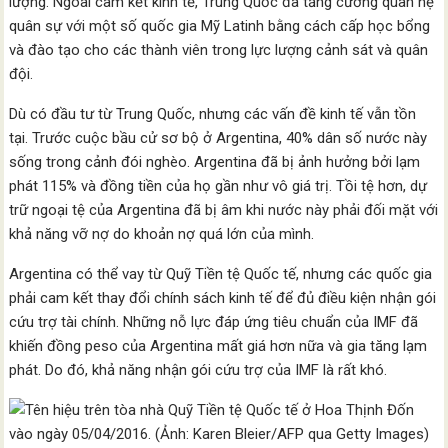
lượng. Ngoài cam kết kinh tế, Trung Quốc đã tăng cường quan hệ
quân sự với một số quốc gia Mỹ Latinh bằng cách cấp học bổng
và đào tạo cho các thành viên trong lực lượng cảnh sát và quân
đội.
Dù có đầu tư từ Trung Quốc, nhưng các vấn đề kinh tế vẫn tồn
tại. Trước cuộc bầu cử sơ bộ ở Argentina, 40% dân số nước này
sống trong cảnh đói nghèo. Argentina đã bị ảnh hưởng bởi lạm
phát 115% và đồng tiền của họ gần như vô giá trị. Tồi tệ hơn, dự
trữ ngoại tệ của Argentina đã bị âm khi nước này phải đối mặt với
khả năng vỡ nợ do khoản nợ quá lớn của mình.
Argentina có thể vay từ Quỹ Tiền tệ Quốc tế, nhưng các quốc gia
phải cam kết thay đổi chính sách kinh tế để đủ điều kiện nhận gói
cứu trợ tài chính. Những nỗ lực đáp ứng tiêu chuẩn của IMF đã
khiến đồng peso của Argentina mất giá hơn nữa và gia tăng lạm
phát. Do đó, khả năng nhận gói cứu trợ của IMF là rất khó.