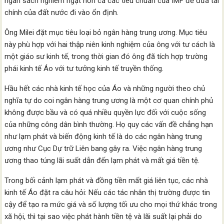
ngân sách nghiêm ngặt hơn cả các tiêu chuẩn của IMF để đưa tài
chính của đất nước đi vào ổn định.
Ông Milei đặt mục tiêu loại bỏ ngân hàng trung ương. Mục tiêu
này phù hợp với hai thập niên kinh nghiệm của ông với tư cách là
một giáo sư kinh tế, trong thời gian đó ông đã tích hợp trường
phái kinh tế Áo với tư tưởng kinh tế truyền thống.
Hầu hết các nhà kinh tế học của Áo và những người theo chủ
nghĩa tự do coi ngân hàng trung ương là một cơ quan chính phủ
không được bầu và có quá nhiều quyền lực đối với cuộc sống
của những công dân bình thường. Họ quy các vấn đề chẳng hạn
như lạm phát và biến động kinh tế là do các ngân hàng trung
ương như Cục Dự trữ Liên bang gây ra. Việc ngân hàng trung
ương thao túng lãi suất dẫn đến lạm phát và mất giá tiền tệ.
Trong bối cảnh lạm phát và đồng tiền mất giá liên tục, các nhà
kinh tế Áo đặt ra câu hỏi: Nếu các tác nhân thị trường được tin
cậy để tạo ra mức giá và số lượng tối ưu cho mọi thứ khác trong
xã hội, thì tại sao việc phát hành tiền tệ và lãi suất lại phải do