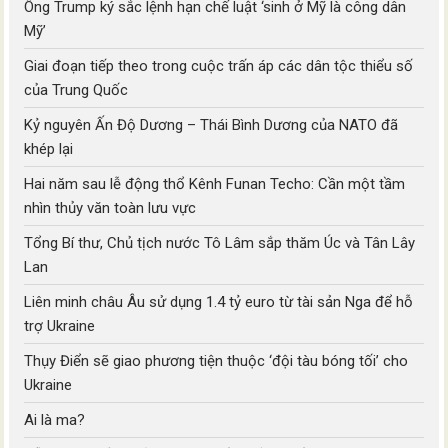
Ông Trump ký sắc lệnh hạn chế luật ‘sinh ở Mỹ là công dân
Mỹ’
Giai đoạn tiếp theo trong cuộc trấn áp các dân tộc thiểu số
của Trung Quốc
Kỷ nguyên Ấn Độ Dương – Thái Bình Dương của NATO đã
khép lại
Hai năm sau lễ động thổ Kênh Funan Techo: Cần một tầm
nhìn thủy văn toàn lưu vực
Tổng Bí thư, Chủ tịch nước Tô Lâm sắp thăm Úc và Tân Lây
Lan
Liên minh châu Âu sử dụng 1.4 tỷ euro từ tài sản Nga để hỗ
trợ Ukraine
Thụy Điển sẽ giao phương tiện thuộc ‘đội tàu bóng tối’ cho
Ukraine
Ai là ma?