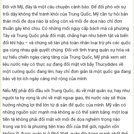
Đối với Mỹ, đây là một câu chuyện cảnh báo. Để đối phó với sự
trỗi dậy không thể tránh khỏi của Trung Quốc, Mỹ cần tự hỏi bản
thân mối đe dọa nào là sống còn và mối đe dọa nào chỉ đơn
thuần gây khó chịu. Có những mối nguy cấp bách mà cả phương
Tây và Trung Quốc phải đối mặt, chẳng hạn như bệnh tật và biến
đổi khí hậu – và chúng sẽ tàn phá toàn nhân loại trừ phi các quốc
gia cùng nhau giải quyết chúng. Đối với tình trạng quân sự hóa và
sự hiếu chiến ngày càng tăng của Trung Quốc, Mỹ phải xem xét
liệu nước này có thực sự đang đối mặt với bẫy Thucydides về
một cường quốc đang lên, hay chỉ đơn giản là một quốc gia đang
bảo vệ lợi ích ngày càng mở rộng của mình.
Nếu Mỹ phải đối đầu với Trung Quốc, dù về mặt quân sự, hay như
người ta hy vọng là chỉ về mặt ngoại giao, thì nước này sẽ thừa
hưởng những lợi thế lớn từ di sản đế quốc của mình. Mỹ vẫn có
những nguồn sức mạnh mà không ai có thể sánh bằng: một loại
tiền tệ không phải đối mặt với mối đe dọa nghiêm trọng nào
trong vai trò là phương tiện trao đổi của thế giới, nguồn vốn
khổng lồ được quản lý ở Phố Wall, quân đội hùng mạnh nhất thế