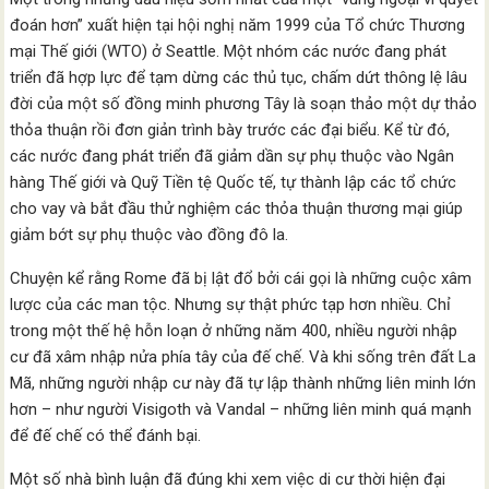
đoán hơn” xuất hiện tại hội nghị năm 1999 của Tổ chức Thương
mại Thế giới (WTO) ở Seattle. Một nhóm các nước đang phát
triển đã hợp lực để tạm dừng các thủ tục, chấm dứt thông lệ lâu
đời của một số đồng minh phương Tây là soạn thảo một dự thảo
thỏa thuận rồi đơn giản trình bày trước các đại biểu. Kể từ đó,
các nước đang phát triển đã giảm dần sự phụ thuộc vào Ngân
hàng Thế giới và Quỹ Tiền tệ Quốc tế, tự thành lập các tổ chức
cho vay và bắt đầu thử nghiệm các thỏa thuận thương mại giúp
giảm bớt sự phụ thuộc vào đồng đô la.
Chuyện kể rằng Rome đã bị lật đổ bởi cái gọi là những cuộc xâm
lược của các man tộc. Nhưng sự thật phức tạp hơn nhiều. Chỉ
trong một thế hệ hỗn loạn ở những năm 400, nhiều người nhập
cư đã xâm nhập nửa phía tây của đế chế. Và khi sống trên đất La
Mã, những người nhập cư này đã tự lập thành những liên minh lớn
hơn – như người Visigoth và Vandal – những liên minh quá mạnh
để đế chế có thể đánh bại.
Một số nhà bình luận đã đúng khi xem việc di cư thời hiện đại