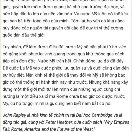
giới, quyền lực mềm được quảng bá nhờ các trường đại học, và
sức hấp dẫn to lớn của nền văn hóa. Và nước Mỹ luôn có thể kêu
gọi bạn bè trên toàn cầu của mình. Tóm lại, họ vẫn có khả năng
huy động các nguồn tài nguyên dồi dào để duy trì vị thế cường
quốc dẫn đầu thế giới.
Tuy nhiên, để làm được điều đó, nước Mỹ sẽ cần phải từ bỏ việc
cố gắng khôi phục lại vinh quang trong quá khứ thông qua cách
tiếp cận đơn độc, Nước Mỹ trên hết. Chính động lực đó đã đẩy
Đế quốc La Mã vào cuộc phiêu lưu quân sự và cuối cùng dẫn đến
sự hủy diệt. Nền kinh tế thế giới đã thay đổi và Mỹ sẽ không bao
giờ có thể thống trị hành tinh này như trước. Nhưng khả năng xây
dựng một thế giới mới từ liên minh của những người cùng chí
hướng là một điều xa xỉ mà Rome chưa bao giờ có được. Nước
Mỹ, dù họ tự gọi mình là gì, cũng nên biết nắm bắt cơ hội.
John Rapley là nhà kinh tế chính trị tại Đại học Cambridge và là
đồng tác giả, cùng với Peter Heather, của cuốn sách “Why Empires
Fall: Rome, America and the Future of the West.”