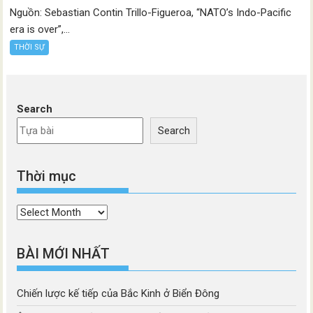
Nguồn: Sebastian Contin Trillo-Figueroa, “NATO’s Indo-Pacific
era is over”,...
THỜI SỰ
Search
Search
Thời mục
Thời
mục
BÀI MỚI NHẤT
Chiến lược kế tiếp của Bắc Kinh ở Biển Đông