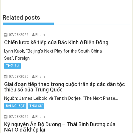
Related posts
07/08/2026
Pham
Chiến lược kế tiếp của Bắc Kinh ở Biển Đông
Lynn Kuok, “Beijing’s Next Play for the South China
Sea”, Foreign...
THỜI SỰ
07/08/2026
Pham
Giai đoạn tiếp theo trong cuộc trấn áp các dân tộc
thiểu số của Trung Quốc
Nguồn: James Leibold và Tenzin Dorjee, “The Next Phase...
BÀI NỔI BẬT
THỜI SỰ
07/08/2026
Pham
Kỷ nguyên Ấn Độ Dương – Thái Bình Dương của
NATO đã khép lại