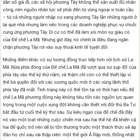
dân số già đi, các xã hội phương Tây không thể sản xuất đủ nhân
công, nên nguồn nhân lực sẽ phải đến từ vùng ngoại vi toàn cầu
– từ cả những người nhập cư sang phương Tây lẫn những người ở
lại quê nhà nhưng làm việc trong các doanh nghiệp phục vụ chuỗi
cung ứng phương Tây. Di cư có thể đã làm xói mòn sự giàu có
của Đế chế La Mã. Nhưng giờ đây, nó chính là điều đang ngăn
chặn phương Tây rơi vào suy thoái kinh tế tuyệt đối.
Những điểm khác có sự tương đồng trực tiếp hơn với lịch sử La
Mã. Nửa phía đông của Đế chế La Mã đã vượt qua sự sụp đổ của
phía tây vào thế kỷ thứ năm, và thậm chí còn có thể thiết lập vị
thế bá quyền đối với các vương quốc mới ở các vùng lãnh thổ
phía tây đã mất. Tình trạng này có thể tồn tại vô thời hạn nếu đế
chế La Mã phương đông này không tiêu tốn các nguồn lực quan
trọng trong một cuộc xung đột không cần thiết với đối thủ Ba Tư
bắt đầu từ cuối thế kỷ thứ sáu. Sự kiêu ngạo của đế chế đã đẩy
nó vào một loạt những cuộc chiến mà sau hai thế hệ đã khiến cả
hai đế quốc trở nên dễ bị tổn thương trước một thách thức sẽ áp
đảo họ chỉ sau vài thập niên: một thế giới Ả Rập mới, thống nhất.