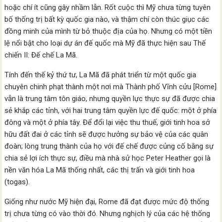
hoặc chí ít cũng gây nhầm lẫn. Rốt cuộc thì Mỹ chưa từng tuyên
bố thống trị bất kỳ quốc gia nào, và thậm chí còn thúc giục các
đồng minh của mình từ bỏ thuộc địa của họ. Nhưng có một tiền
lệ nổi bật cho loại dự án đế quốc mà Mỹ đã thực hiện sau Thế
chiến II: Đế chế La Mã.
Tính đến thế kỷ thứ tư, La Mã đã phát triển từ một quốc gia
chuyên chinh phạt thành một nơi mà Thành phố Vĩnh cửu [Rome]
vẫn là trung tâm tôn giáo, nhưng quyền lực thực sự đã được chia
sẻ khắp các tỉnh, với hai trung tâm quyền lực đế quốc: một ở phía
đông và một ở phía tây. Để đổi lại việc thu thuế, giới tinh hoa sở
hữu đất đai ở các tỉnh sẽ được hưởng sự bảo vệ của các quân
đoàn; lòng trung thành của họ với đế chế được củng cố bằng sự
chia sẻ lợi ích thực sự, điều mà nhà sử học Peter Heather gọi là
nền văn hóa La Mã thống nhất, các thị trấn và giới tinh hoa
(togas).
Giống như nước Mỹ hiện đại, Rome đã đạt được mức độ thống
trị chưa từng có vào thời đó. Nhưng nghịch lý của các hệ thống