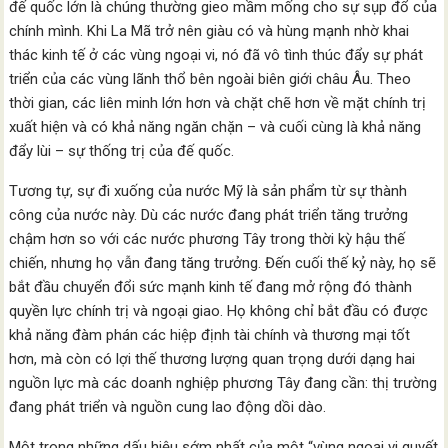
đế quốc lớn là chúng thường gieo mầm mống cho sự sụp đổ của
chính mình. Khi La Mã trở nên giàu có và hùng mạnh nhờ khai
thác kinh tế ở các vùng ngoại vi, nó đã vô tình thúc đẩy sự phát
triển của các vùng lãnh thổ bên ngoài biên giới châu Âu. Theo
thời gian, các liên minh lớn hơn và chặt chẽ hơn về mặt chính trị
xuất hiện và có khả năng ngăn chặn – và cuối cùng là khả năng
đẩy lùi – sự thống trị của đế quốc.
Tương tự, sự đi xuống của nước Mỹ là sản phẩm từ sự thành
công của nước này. Dù các nước đang phát triển tăng trưởng
chậm hơn so với các nước phương Tây trong thời kỳ hậu thế
chiến, nhưng họ vẫn đang tăng trưởng. Đến cuối thế kỷ này, họ sẽ
bắt đầu chuyển đổi sức mạnh kinh tế đang mở rộng đó thành
quyền lực chính trị và ngoại giao. Họ không chỉ bắt đầu có được
khả năng đàm phán các hiệp định tài chính và thương mại tốt
hơn, mà còn có lợi thế thương lượng quan trọng dưới dạng hai
nguồn lực mà các doanh nghiệp phương Tây đang cần: thị trường
đang phát triển và nguồn cung lao động dồi dào.
Một trong những dấu hiệu sớm nhất của một “vùng ngoại vi quyết