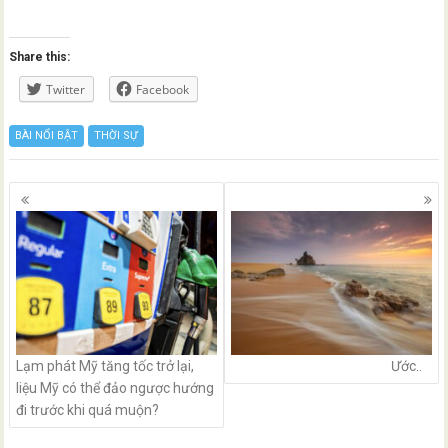
Share this:
Twitter
Facebook
BÀI NỔI BẬT
THỜI SỰ
Posts
navigation
Lạm phát Mỹ tăng tốc trở lại,
Ước..
liệu Mỹ có thể đảo ngược hướng
đi trước khi quá muộn?