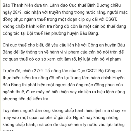
Báo Thanh Niên đưa tin, Lãnh đạo Cục thuế Bình Dương chiều
ngày 28/9, xác nhận với truyền thông trong nước rằng, người mặc
đồng phục ngành thuế trong một đoạn clip cự cãi với CSGT,
không chấp hành kiểm tra nồng độ cồn là một cán bộ thuế đang
công tác tại Đội thuế liên phường huyện Bàu Bàng.
Chi cục thuế cho biết, đã yêu cầu liên hệ với Công an huyện Bàu
Bàng để lấy thông tin về hành vi vi phạm của cán bộ nói trên để
cơ quan thuế có cơ sở xem xét làm rõ, kỷ luật cán bộ vi phạm.
Trước đó, chiều 27/9, Tổ công tác của Cục CSGT Bộ Công an
thực hiện kiểm tra nồng độ cồn tại Trung tâm hành chính Huyện
Bàu Bàng thì phát hiện một người đàn ông mặc đồng phục của
ngành thuế, đi xe máy có biểu hiện say xỉn liền ra hiệu lệnh dừng
phương tiện để kiểm tra.
Tuy nhiên, người đàn ông không chấp hành hiệu lệnh mà chạy xe
máy vào một quán cà phê ở gần đó. Người này không những
không chấp hành, mà còn đe doạ sẽ ném ly nước vào lực lương