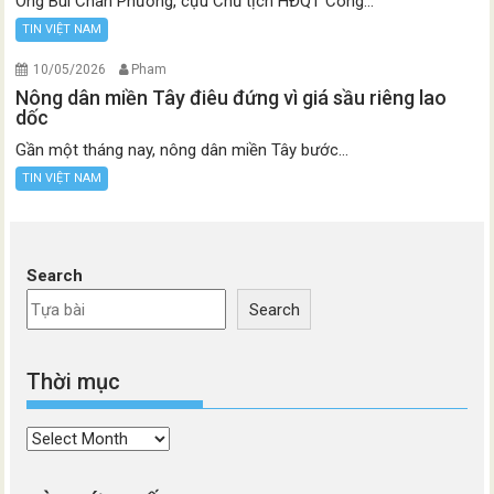
Ông Bùi Chân Phương, cựu Chủ tịch HĐQT Công...
TIN VIỆT NAM
10/05/2026
Pham
Nông dân miền Tây điêu đứng vì giá sầu riêng lao
dốc
Gần một tháng nay, nông dân miền Tây bước...
TIN VIỆT NAM
Search
Search
Thời mục
Thời
mục