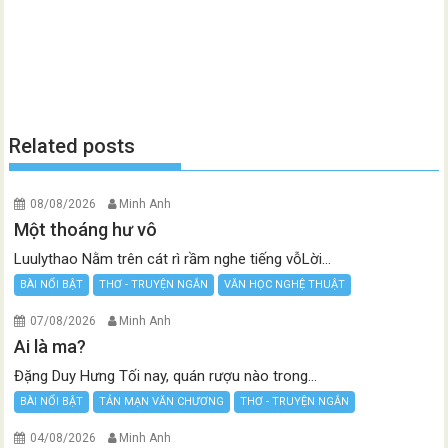
Related posts
08/08/2026
Minh Anh
Một thoáng hư vô
Luulythao Nằm trên cát rì rầm nghe tiếng vỗLời...
BÀI NỔI BẬT
THƠ - TRUYỆN NGẮN
VĂN HỌC NGHỆ THUẬT
07/08/2026
Minh Anh
Ai là ma?
Đặng Duy Hưng Tối nay, quán rượu nào trong...
BÀI NỔI BẬT
TẢN MẠN VĂN CHƯƠNG
THƠ - TRUYỆN NGẮN
04/08/2026
Minh Anh