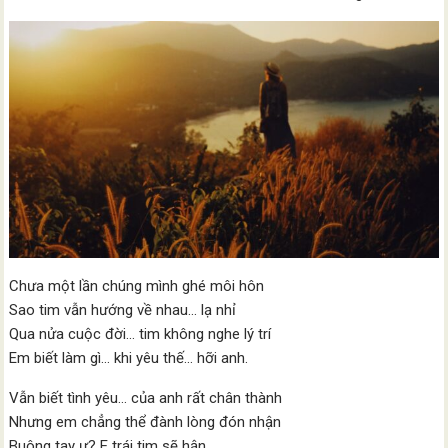
Chưa một lần chúng mình ghé môi hôn
Sao tim vẫn hướng về nhau… lạ nhỉ
Qua nửa cuộc đời… tim không nghe lý trí
Em biết làm gì… khi yêu thế… hỡi anh.
Vẫn biết tình yêu… của anh rất chân thành
Nhưng em chẳng thể đành lòng đón nhận
Buông tay ư? E trái tim sẽ hận