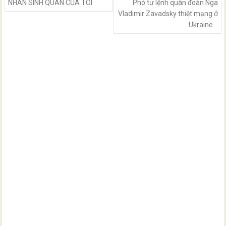
NHÂN SINH QUAN CỦA TÔI
Phó tư lệnh quân đoàn Nga
Vladimir Zavadsky thiệt mạng ở
Ukraine