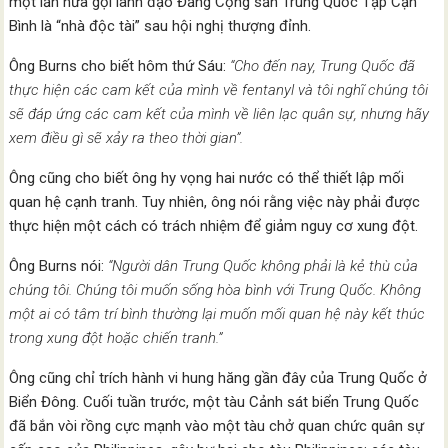
một lần nữa gọi lãnh đạo Đảng Cộng sản Trung Quốc Tập Cận
Bình là “nhà độc tài” sau hội nghị thượng đỉnh.
Ông Burns cho biết hôm thứ Sáu:
“Cho đến nay, Trung Quốc đã
thực hiện các cam kết của mình về fentanyl và tôi nghĩ chúng tôi
sẽ đáp ứng các cam kết của mình về liên lạc quân sự, nhưng hãy
xem điều gì sẽ xảy ra theo thời gian”.
Ông cũng cho biết ông hy vọng hai nước có thể thiết lập mối
quan hệ cạnh tranh. Tuy nhiên, ông nói rằng việc này phải được
thực hiện một cách có trách nhiệm để giảm nguy cơ xung đột.
Ông Burns nói:
“Người dân Trung Quốc không phải là kẻ thù của
chúng tôi. Chúng tôi muốn sống hòa bình với Trung Quốc. Không
một ai có tâm trí bình thường lại muốn mối quan hệ này kết thúc
trong xung đột hoặc chiến tranh.”
Ông cũng chỉ trích hành vi hung hăng gần đây của Trung Quốc ở
Biển Đông. Cuối tuần trước, một tàu Cảnh sát biển Trung Quốc
đã bắn vòi rồng cực mạnh vào một tàu chở quan chức quân sự