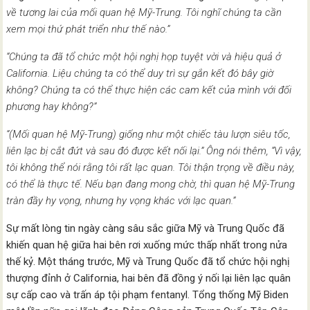
về tương lai của mối quan hệ Mỹ-Trung. Tôi nghĩ chúng ta cần
xem mọi thứ phát triển như thế nào.”
“Chúng ta đã tổ chức một hội nghị họp tuyệt vời và hiệu quả ở
California. Liệu chúng ta có thể duy trì sự gắn kết đó bây giờ
không? Chúng ta có thể thực hiện các cam kết của mình với đối
phương hay không?”
“(Mối quan hệ Mỹ-Trung) giống như một chiếc tàu lượn siêu tốc,
liên lạc bị cắt đứt và sau đó được kết nối lại.” Ông nói thêm, “Vì vậy,
tôi không thể nói rằng tôi rất lạc quan. Tôi thận trọng về điều này,
có thể là thực tế. Nếu bạn đang mong chờ, thì quan hệ Mỹ-Trung
tràn đầy hy vọng, nhưng hy vọng khác với lạc quan.”
Sự mất lòng tin ngày càng sâu sắc giữa Mỹ và Trung Quốc đã
khiến quan hệ giữa hai bên rơi xuống mức thấp nhất trong nửa
thế kỷ. Một tháng trước, Mỹ và Trung Quốc đã tổ chức hội nghị
thượng đỉnh ở California, hai bên đã đồng ý nối lại liên lạc quân
sự cấp cao và trấn áp tội phạm fentanyl. Tổng thống Mỹ Biden