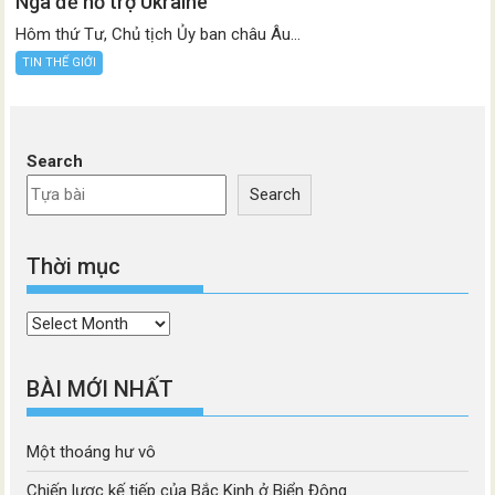
Nga để hỗ trợ Ukraine
Hôm thứ Tư, Chủ tịch Ủy ban châu Âu...
TIN THẾ GIỚI
Search
Search
Thời mục
Thời
mục
BÀI MỚI NHẤT
Một thoáng hư vô
Chiến lược kế tiếp của Bắc Kinh ở Biển Đông