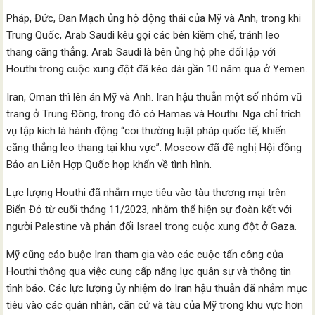
Pháp, Đức, Đan Mạch ủng hộ động thái của Mỹ và Anh, trong khi
Trung Quốc, Arab Saudi kêu gọi các bên kiềm chế, tránh leo
thang căng thẳng. Arab Saudi là bên ủng hộ phe đối lập với
Houthi trong cuộc xung đột đã kéo dài gần 10 năm qua ở Yemen.
Iran, Oman thì lên án Mỹ và Anh. Iran hậu thuẫn một số nhóm vũ
trang ở Trung Đông, trong đó có Hamas và Houthi. Nga chỉ trích
vụ tập kích là hành động “coi thường luật pháp quốc tế, khiến
căng thẳng leo thang tại khu vực”. Moscow đã đề nghị Hội đồng
Bảo an Liên Hợp Quốc họp khẩn về tình hình.
Lực lượng Houthi đã nhắm mục tiêu vào tàu thương mại trên
Biển Đỏ từ cuối tháng 11/2023, nhằm thể hiện sự đoàn kết với
người Palestine và phản đối Israel trong cuộc xung đột ở Gaza.
Mỹ cũng cáo buộc Iran tham gia vào các cuộc tấn công của
Houthi thông qua việc cung cấp năng lực quân sự và thông tin
tình báo. Các lực lượng ủy nhiệm do Iran hậu thuẫn đã nhắm mục
tiêu vào các quân nhân, căn cứ và tàu của Mỹ trong khu vực hơn