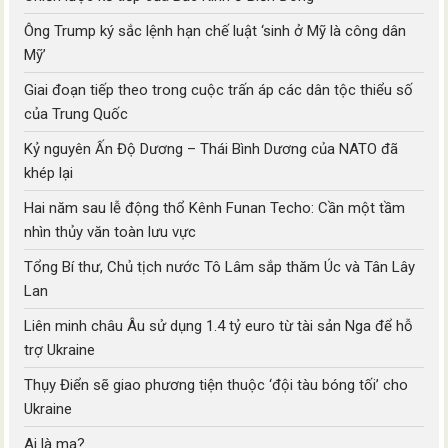
Ông Trump ký sắc lệnh hạn chế luật ‘sinh ở Mỹ là công dân
Mỹ’
Giai đoạn tiếp theo trong cuộc trấn áp các dân tộc thiểu số
của Trung Quốc
Kỷ nguyên Ấn Độ Dương – Thái Bình Dương của NATO đã
khép lại
Hai năm sau lễ động thổ Kênh Funan Techo: Cần một tầm
nhìn thủy văn toàn lưu vực
Tổng Bí thư, Chủ tịch nước Tô Lâm sắp thăm Úc và Tân Lây
Lan
Liên minh châu Âu sử dụng 1.4 tỷ euro từ tài sản Nga để hỗ
trợ Ukraine
Thụy Điển sẽ giao phương tiện thuộc ‘đội tàu bóng tối’ cho
Ukraine
Ai là ma?