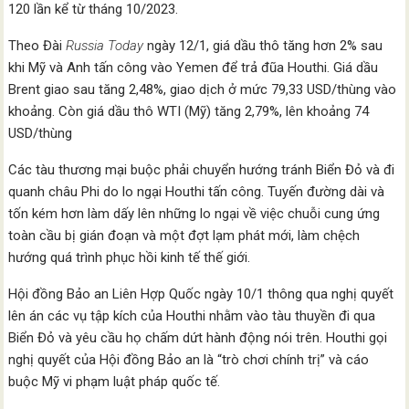
120 lần kể từ tháng 10/2023.
Theo Đài
Russia Today
ngày 12/1, giá dầu thô tăng hơn 2% sau
khi Mỹ và Anh tấn công vào Yemen để trả đũa Houthi. Giá dầu
Brent giao sau tăng 2,48%, giao dịch ở mức 79,33 USD/thùng vào
khoảng. Còn giá dầu thô WTI (Mỹ) tăng 2,79%, lên khoảng 74
USD/thùng
Các tàu thương mại buộc phải chuyển hướng tránh Biển Đỏ và đi
quanh châu Phi do lo ngại Houthi tấn công. Tuyến đường dài và
tốn kém hơn làm dấy lên những lo ngại về việc chuỗi cung ứng
toàn cầu bị gián đoạn và một đợt lạm phát mới, làm chệch
hướng quá trình phục hồi kinh tế thế giới.
Hội đồng Bảo an Liên Hợp Quốc ngày 10/1 thông qua nghị quyết
lên án các vụ tập kích của Houthi nhằm vào tàu thuyền đi qua
Biển Đỏ và yêu cầu họ chấm dứt hành động nói trên. Houthi gọi
nghị quyết của Hội đồng Bảo an là “trò chơi chính trị” và cáo
buộc Mỹ vi phạm luật pháp quốc tế.