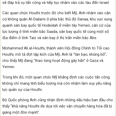
sẽ đáp trả vụ tấn công và tiếp tục nhắm vào các tàu đến Israel.
Các quan chức Houthi trước đó cho biết Mỹ, Anh nhằm vào căn
cứ không quân Al-Dailami ở phía bắc thủ đô Sanaa, khu vực xung
quanh sân bay quốc tế Hodeidah ở miền tây Yemen, căn cứ của
lực lượng ở tỉnh miền bắc Saada, sân bay quốc tế cùng một số
địa điểm ở tỉnh Taiz và sân bay ở thị trấn miền bắc Abs.
Mohammed Ali al-Houthi, thành viên Hội đồng Chính trị Tối cao
Houthi, mô tả đợt tập kích của Mỹ, Anh là “tàn bạo, khủng bố”,
cho thấy Mỹ đang “thao túng hoạt động gây hấn” ở Gaza và
Yemen.
Trong khi đó, một quan chức Mỹ khẳng định các cuộc tấn công
không chỉ mang tính biểu tượng mà còn nhằm làm suy yếu năng
lực quân sự của Houthi.
Bộ Quốc phòng Anh cũng nhận định những dấu hiệu ban đầu cho
thấy “khả năng Houthi đe dọa tới việc vận chuyển hàng hóa đã bị
giáng một đòn mạnh”.