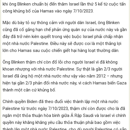
khi ông Blinken chuẩn bị đến thăm Israel lần thứ 5 kể từ cuộc tấn
công khủng bố của Hamas vào ngày 7/10/2023.
Mặc dù bày tỏ sự thông cảm với người dân Israel, ông Blinken
cũng đã cố gắng hạn chế phản ứng quân sự của nước này và gần
đây đã trở nên kiên quyết trong việc buộc Israel phải chấp nhận
một nhà nước Palestine. Điều này sẽ được coi là một thắng lợi
lớn cho Hamas sau cuộc chiến giết hại hàng loạt thường dân.
Ông Blinken thậm chí còn đổ lỗi cho người Israel vì đã không
khoan nhượng với nhà nước Palestine. Sự thật là gần 2/3 người
Israel đã ủng hộ một nhà nước như vậy vào năm 2012 – nhưng
hiện tại gần 2/3 phản đối nhà nước này, vì cách Hamas biến Gaza
thành một căn cứ khủng bố.
Chính quyền Biden đã theo đuổi việc thành lập một nhà nước
Palestine từ trước ngày 7/10/2023, thậm chí còn được cho là đã
ngăn một thỏa thuận hòa bình giữa Ả Rập Saudi và Israel vì chính
quyền này khăng khăng yêu cầu thỏa thuận phải bao gồm việc
thành lập một nhà nước Palestine, cho dù người Palestine có sẵn