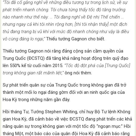
“Tôi đã cố gắng nghĩ về những điều tương tự trong lịch sử, về sự
phát triển nhanh chóng. Tôi chưa từng thấy tốc độ tăng trưởng
nào nhanh như thế này. … Tôi đang nghĩ về Đệ nhị Thế chiến …
nhưng ngay cả khi tôi nhìn rộng hơn, [thì tôi nhận thấy] một địch
thủ đang trang bị vũ khí với mức độ nhanh chóng như vậy là điều
vô cùng đáng lo ngại,”
Thiếu tướng Gagnon cho biết.
Thiếu tướng Gagnon nói rằng đảng cộng sản cầm quyền của
Trung Quốc (ĐCSTQ) đã tăng khả năng hoạt động trên quỹ đạo
lên 550% kể từ cuối năm 2015.
“Tốc độ đột phá của [Trung Quốc]
trong không gian rất mãnh liệt,”
ông nói thêm.
Sự phát triển quân sự của Trung Quốc trong không gian đã trở
thành một mối lo ngại đáng gờm đối với an ninh quốc gia của
Hoa Kỳ trong những năm gần đây.
Hồi tháng Tư, Tướng Stephen Whiting, chỉ huy Bộ Tư lệnh Không
gian Hoa Kỳ, đã cảnh báo về việc ĐCSTQ đang phát triển các khả
năng quân sự trong không gian với một tốc độ “ngoạn mục.” Hồi
tháng Một, một báo cáo của quân đội Hoa Kỳ đã cảnh báo rằng