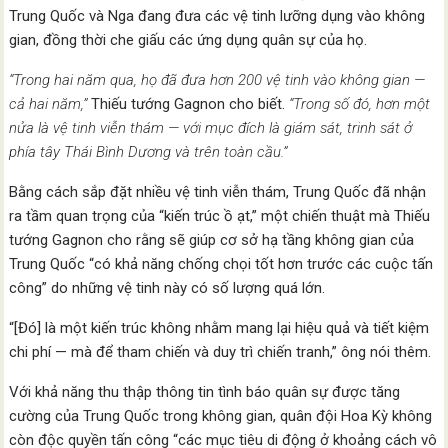
Trung Quốc và Nga đang đưa các vệ tinh lưỡng dụng vào không
gian, đồng thời che giấu các ứng dụng quân sự của họ.
“Trong hai năm qua, họ đã đưa hơn 200 vệ tinh vào không gian —
cả hai năm,”
Thiếu tướng Gagnon cho biết.
“Trong số đó, hơn một
nửa là vệ tinh viễn thám — với mục đích là giám sát, trinh sát ở
phía tây Thái Bình Dương và trên toàn cầu.”
Bằng cách sắp đặt nhiều vệ tinh viễn thám, Trung Quốc đã nhận
ra tầm quan trọng của “kiến trúc ồ ạt,” một chiến thuật mà Thiếu
tướng Gagnon cho rằng sẽ giúp cơ sở hạ tầng không gian của
Trung Quốc “có khả năng chống chọi tốt hơn trước các cuộc tấn
công” do những vệ tinh này có số lượng quá lớn.
“[Đó] là một kiến ​​trúc không nhằm mang lại hiệu quả và tiết kiệm
chi phí — mà để tham chiến và duy trì chiến tranh,” ông nói thêm.
Với khả năng thu thập thông tin tình báo quân sự được tăng
cường của Trung Quốc trong không gian, quân đội Hoa Kỳ không
còn độc quyền tấn công “các mục tiêu di động ở khoảng cách vô