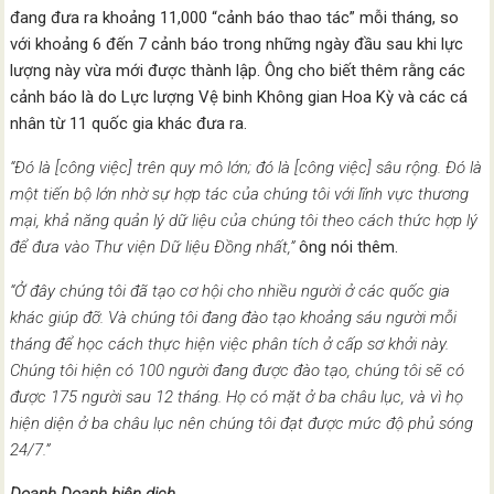
đang đưa ra khoảng 11,000 “cảnh báo thao tác” mỗi tháng, so
với khoảng 6 đến 7 cảnh báo trong những ngày đầu sau khi lực
lượng này vừa mới được thành lập. Ông cho biết thêm rằng các
cảnh báo là do Lực lượng Vệ binh Không gian Hoa Kỳ và các cá
nhân từ 11 quốc gia khác đưa ra.
“Đó là [công việc] trên quy mô lớn; đó là [công việc] sâu rộng. Đó là
một tiến bộ lớn nhờ sự hợp tác của chúng tôi với lĩnh vực thương
mại, khả năng quản lý dữ liệu của chúng tôi theo cách thức hợp lý
để đưa vào Thư viện Dữ liệu Đồng nhất,”
ông nói thêm.
“Ở đây chúng tôi đã tạo cơ hội cho nhiều người ở các quốc gia
khác giúp đỡ. Và chúng tôi đang đào tạo khoảng sáu người mỗi
tháng để học cách thực hiện việc phân tích ở cấp sơ khởi này.
Chúng tôi hiện có 100 người đang được đào tạo, chúng tôi sẽ có
được 175 người sau 12 tháng. Họ có mặt ở ba châu lục, và vì họ
hiện diện ở ba châu lục nên chúng tôi đạt được mức độ phủ sóng
24/7.”