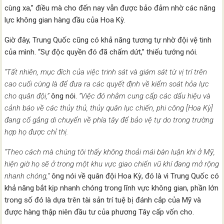
cùng xa,” điều mà cho đến nay vẫn được bảo đảm nhờ các năng
lực không gian hàng đầu của Hoa Kỳ.
Giờ đây, Trung Quốc cũng có khả năng tương tự nhờ đội vệ tinh
của mình. “Sự độc quyền đó đã chấm dứt,” thiếu tướng nói.
“Tất nhiên, mục đích của việc trinh sát và giám sát từ vị trí trên
cao cuối cùng là để đưa ra các quyết định về kiểm soát hỏa lực
cho quân đội,”
ông nói.
“Việc đó nhằm cung cấp các dấu hiệu và
cảnh báo về các thủy thủ, thủy quân lục chiến, phi công [Hoa Kỳ]
đang cố gắng di chuyển về phía tây để bảo vệ tự do trong trường
hợp họ được chỉ thị.
“Theo cách mà chúng tôi thấy không thoải mái bàn luận khi ở Mỹ,
hiện giờ họ sẽ ở trong một khu vực giao chiến vũ khí đang mở rộng
nhanh chóng,”
ông nói về quân đội Hoa Kỳ, đó là vì Trung Quốc có
khả năng bắt kịp nhanh chóng trong lĩnh vực không gian, phần lớn
trong số đó là dựa trên tài sản trí tuệ bị đánh cắp của Mỹ và
được hàng thập niên đầu tư của phương Tây cấp vốn cho.