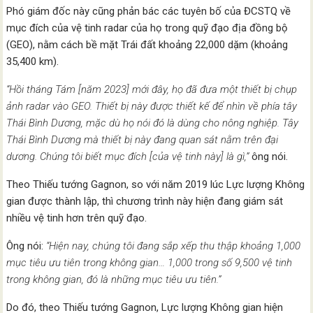
Phó giám đốc này cũng phản bác các tuyên bố của ĐCSTQ về
mục đích của vệ tinh radar của họ trong quỹ đạo địa đồng bộ
(GEO), nằm cách bề mặt Trái đất khoảng 22,000 dặm (khoảng
35,400 km).
“Hồi tháng Tám [năm 2023] mới đây, họ đã đưa một thiết bị chụp
ảnh radar vào GEO. Thiết bị này được thiết kế để nhìn về phía tây
Thái Bình Dương, mặc dù họ nói đó là dùng cho nông nghiệp. Tây
Thái Bình Dương mà thiết bị này đang quan sát nằm trên đại
dương. Chúng tôi biết mục đích [của vệ tinh này] là gì,”
ông nói.
Theo Thiếu tướng Gagnon, so với năm 2019 lúc Lực lượng Không
gian được thành lập, thì chương trình này hiện đang giám sát
nhiều vệ tinh hơn trên quỹ đạo.
Ông nói:
“Hiện nay, chúng tôi đang sắp xếp thu thập khoảng 1,000
mục tiêu ưu tiên trong không gian… 1,000 trong số 9,500 vệ tinh
trong không gian, đó là những mục tiêu ưu tiên.”
Do đó, theo Thiếu tướng Gagnon, Lực lượng Không gian hiện