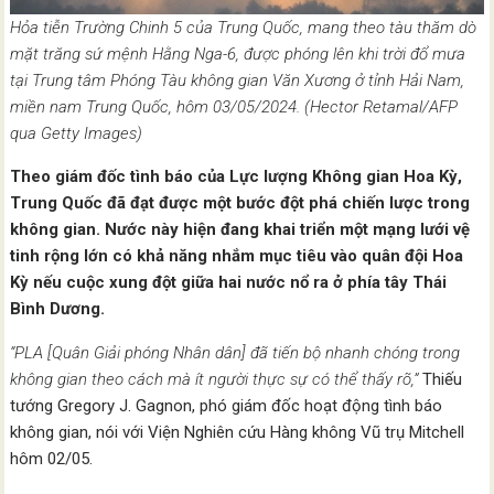
Hỏa tiễn Trường Chinh 5 của Trung Quốc, mang theo tàu thăm dò
mặt trăng sứ mệnh Hằng Nga-6, được phóng lên khi trời đổ mưa
tại Trung tâm Phóng Tàu không gian Văn Xương ở tỉnh Hải Nam,
miền nam Trung Quốc, hôm 03/05/2024. (Hector Retamal/AFP
qua Getty Images)
Theo giám đốc tình báo của Lực lượng Không gian Hoa Kỳ,
Trung Quốc đã đạt được một bước đột phá chiến lược trong
không gian. Nước này hiện đang khai triển một mạng lưới vệ
tinh rộng lớn có khả năng nhắm mục tiêu vào quân đội Hoa
Kỳ nếu cuộc xung đột giữa hai nước nổ ra ở phía tây Thái
Bình Dương.
“PLA [Quân Giải phóng Nhân dân] đã tiến bộ nhanh chóng trong
không gian theo cách mà ít người thực sự có thể thấy rõ,”
Thiếu
tướng Gregory J. Gagnon, phó giám đốc hoạt động tình báo
không gian, nói với Viện Nghiên cứu Hàng không Vũ trụ Mitchell
hôm 02/05.