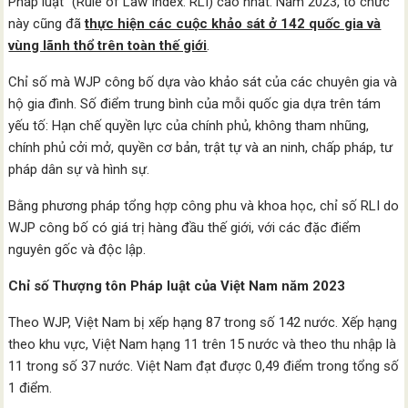
Pháp luật” (Rule of Law Index: RLI) cao nhất. Năm 2023, tổ chức
này cũng đã
thực hiện các cuộc khảo sát ở 142 quốc gia và
vùng lãnh thổ trên toàn thế giới
.
Chỉ số mà WJP công bố dựa vào khảo sát của các chuyên gia và
hộ gia đình. Số điểm trung bình của mỗi quốc gia dựa trên tám
yếu tố: Hạn chế quyền lực của chính phủ, không tham nhũng,
chính phủ cởi mở, quyền cơ bản, trật tự và an ninh, chấp pháp, tư
pháp dân sự và hình sự.
Bằng phương pháp tổng hợp công phu và khoa học, chỉ số RLI do
WJP công bố có giá trị hàng đầu thế giới, với các đặc điểm
nguyên gốc và độc lập.
Chỉ số Thượng tôn Pháp luật của Việt Nam năm 2023
Theo WJP, Việt Nam bị xếp hạng 87 trong số 142 nước. Xếp hạng
theo khu vực, Việt Nam hạng 11 trên 15 nước và theo thu nhập là
11 trong số 37 nước. Việt Nam đạt được 0,49 điểm trong tổng số
1 điểm.