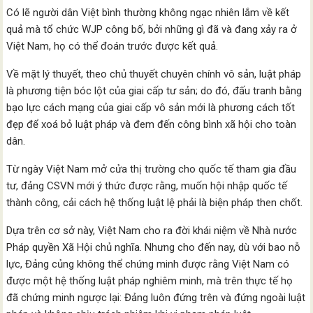
Có lẽ người dân Việt bình thường không ngạc nhiên lắm về kết
quả mà tổ chức WJP công bố, bởi những gì đã và đang xảy ra ở
Việt Nam, họ có thể đoán trước được kết quả.
Về mặt lý thuyết, theo chủ thuyết chuyên chính vô sản, luật pháp
là phương tiện bóc lột của giai cấp tư sản; do đó, đấu tranh bằng
bạo lực cách mạng của giai cấp vô sản mới là phương cách tốt
đẹp để xoá bỏ luật pháp và đem đến công bình xã hội cho toàn
dân.
Từ ngày Việt Nam mở cửa thị trường cho quốc tế tham gia đầu
tư, đảng CSVN mới ý thức được rằng, muốn hội nhập quốc tế
thành công, cải cách hệ thống luật lệ phải là biện pháp then chốt.
Dựa trên cơ sở này, Việt Nam cho ra đời khái niệm về Nhà nước
Pháp quyền Xã Hội chủ nghĩa. Nhưng cho đến nay, dù với bao nỗ
lực, Đảng củng không thể chứng minh được rằng Việt Nam có
được một hệ thống luật pháp nghiêm minh, mà trên thực tế họ
đã chứng minh ngược lại: Đảng luôn đứng trên và đứng ngoài luật