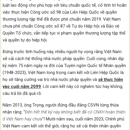
luật lao động cho phù hợp với tiêu chuẩn quốc tế, cố tình trì hoãn
việc thực hiện Công ước số 98 của Liên Hiệp Quốc về quyền
thương lượng tập thể đã được phê chuẩn năm 2019. Việt Nam
chưa phê chuẩn Công ước số 87 về Tự do Hiệp hội và Bảo vệ
Quyền Tổ chức, vẫn tiếp tục vi phạm quyền thương lượng tập thể
và quyền tự do hiệp hội.
Đứng trước tình huống này, nhiều người hy vọng rằng Việt Nam
sẽ cải cách hệ thống nhà nước pháp quyền. Cuối cùng, nhân dịp
kỷ niệm 75 năm ngày ra đời của Tuyên ngôn Quốc tế Nhân quyền
(1948-2023), Việt Nam long trọng cam kết với Liên Hiệp Quốc là
họ sẽ tăng cường vai trò nhà nước pháp quyền và
sẽ thực hiện
vào cuối năm 2099
. Lời cam kết này có nghiêm túc hay không,
câu trả lời đã quá rõ.
Năm 2013, ông Trọng, người đứng đầu đảng CSVN từng thừa
nhận rằng: “
Đến hết thế kỷ này không biết đã có CNXH hoàn thiện
ở Việt Nam hay chưa
“! Mười năm sau, cuối năm 2023, Chính phủ
Việt Nam cam kết với thế giới, rằng họ sẽ cải thiện nhân quyền