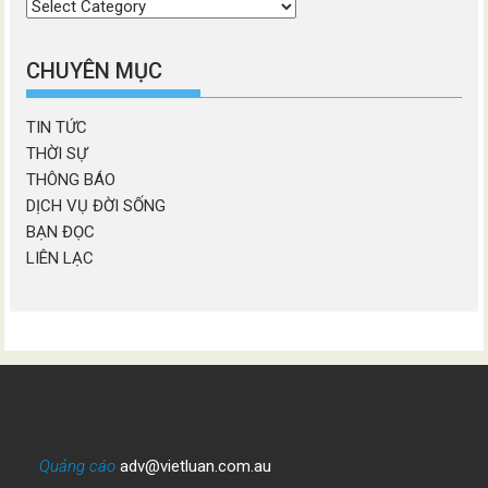
Chọn
chương
mục
CHUYÊN MỤC
TIN TỨC
THỜI SỰ
THÔNG BÁO
DỊCH VỤ ĐỜI SỐNG
BẠN ĐỌC
LIÊN LẠC
Quảng cáo
adv@vietluan.com.au