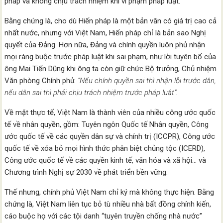
pháp và không chịu trách nhiệm khi vi phạm pháp luật.
Bằng chứng là, cho dù Hiến pháp là một bản văn có giá trị cao cả
nhất nước, nhưng với Việt Nam, Hiến pháp chỉ là bản sao Nghị
quyết của Đảng. Hơn nữa, Đảng và chính quyền luôn phủ nhận
mọi ràng buộc trước pháp luật khi sai phạm, như lời tuyên bố của
ông Mai Tiến Dũng khi ông ta còn giữ chức Bộ trưởng, Chủ nhiệm
Văn phòng Chính phủ:
“Nếu chính quyền sai thì nhận lỗi trước dân,
nếu dân sai thì phải chịu trách nhiệm trước pháp luật”.
Về mặt thực tế, Việt Nam là thành viên của nhiều công ước quốc
tế về nhân quyền, gồm: Tuyên ngôn Quốc tế Nhân quyền, Công
ước quốc tế về các quyền dân sự và chính trị (ICCPR), Công ước
quốc tế về xóa bỏ mọi hình thức phân biệt chủng tộc (ICERD),
Công ước quốc tế về các quyền kinh tế, văn hóa và xã hội… và
Chương trình Nghị sự 2030 về phát triển bền vững.
Thế nhưng, chính phủ Việt Nam chỉ ký mà không thực hiện. Bằng
chứng là, Việt Nam liên tục bỏ tù nhiều nhà bất đồng chính kiến,
cáo buộc họ với các tội danh “tuyên truyền chống nhà nước”