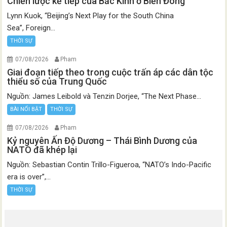
Chiến lược kế tiếp của Bắc Kinh ở Biển Đông
Lynn Kuok, “Beijing’s Next Play for the South China
Sea”, Foreign...
THỜI SỰ
07/08/2026
Pham
Giai đoạn tiếp theo trong cuộc trấn áp các dân tộc
thiểu số của Trung Quốc
Nguồn: James Leibold và Tenzin Dorjee, “The Next Phase...
BÀI NỔI BẬT
THỜI SỰ
07/08/2026
Pham
Kỷ nguyên Ấn Độ Dương – Thái Bình Dương của
NATO đã khép lại
Nguồn: Sebastian Contin Trillo-Figueroa, “NATO’s Indo-Pacific
era is over”,...
THỜI SỰ