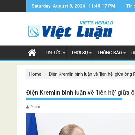
Skip
Saturday, August 8, 2026
11:40:18 PM
Tin 
to
content
TIN TỨC
THỜI SỰ
THÔNG BÁO
D
Home
Điện Kremlin bình luận về ‘liên hệ’ giữa ông
Điện Kremlin bình luận về ‘liên hệ’ giữa
Pham