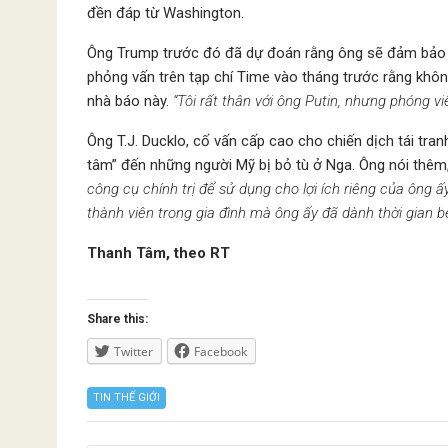
đền đáp từ Washington.
Ông Trump trước đó đã dự đoán rằng ông sẽ đảm bảo v
phỏng vấn trên tạp chí Time vào tháng trước rằng khôn
nhà báo này.
“Tôi rất thân với ông Putin, nhưng phóng v
Ông T.J. Ducklo, cố vấn cấp cao cho chiến dịch tái tr
tâm” đến những người Mỹ bị bỏ tù ở Nga. Ông nói thêm
công cụ chính trị để sử dụng cho lợi ích riêng của ông ấ
thành viên trong gia đình mà ông ấy đã dành thời gian b
Thanh Tâm, theo RT
Share this:
Twitter
Facebook
TIN THẾ GIỚI