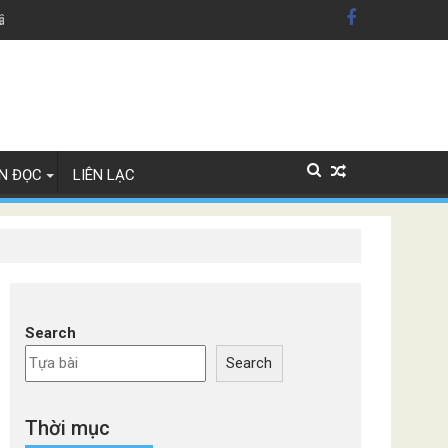
dân Mỹ'
Lây Lan
N ĐỌC
LIÊN LẠC
Search
Search
Thời mục