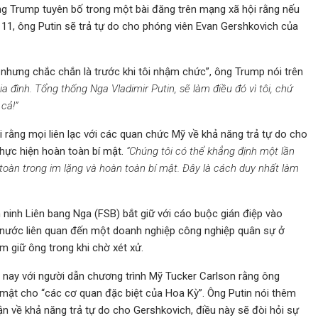
ông Trump tuyên bố trong một bài đăng trên mạng xã hội rằng nếu
11, ông Putin sẽ trả tự do cho phóng viên Evan Gershkovich của
nhưng chắc chắn là trước khi tôi nhậm chức”, ông Trump nói trên
a đình. Tổng thống Nga Vladimir Putin, sẽ làm điều đó vì tôi, chứ
 cả!”
rằng mọi liên lạc với các quan chức Mỹ về khả năng trả tự do cho
hực hiện hoàn toàn bí mật.
“Chúng tôi có thể khẳng định một lần
oàn trong im lặng và hoàn toàn bí mật. Đây là cách duy nhất làm
ninh Liên bang Nga (FSB) bắt giữ với cáo buộc gián điệp vào
à nước liên quan đến một doanh nghiệp công nghiệp quân sự ở
m giữ ông trong khi chờ xét xử.
nay với người dẫn chương trình Mỹ Tucker Carlson rằng ông
n mật cho “các cơ quan đặc biệt của Hoa Kỳ”. Ông Putin nói thêm
n về khả năng trả tự do cho Gershkovich, điều này sẽ đòi hỏi sự