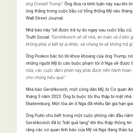
ông Donald Trump”.
Ông đưa ra bình luận này sau khi 
ông thắng trong cuộc bầu cử tổng thống Mỹ vào tháng 
Wall Street Journal.
Nhà báo này “sẽ được trả tự do ngay sau cuộc bầu cử, 
Truth Social.
“Gershkovich sẽ về nhà, an toàn và ở bên gi
không phải vì bất kỳ ai khác, và chúng ta sẽ không trả gì
Ông Peskov bác bỏ lời khoe khoang của ông Trump, nói 
những người Mỹ bị cáo buộc phạm tội ở Nga sẽ được t
nữa, các cuộc đàm phán này phải được tiến hành hoàn t
cho chúng hiệu quả.”
Nhà báo Gershkovich, một công dân Mỹ, bị Cơ quan An 
tháng 3 năm 2023. Ông bị buộc tội thu thập bí mật nh
Ekaterinburg. Một tòa án ở Nga đã nhiều lần gia hạn gia
Ông Putin cho biết trong một cuộc phỏng vấn đầu năm 
Gershkovich đã bị “bắt quả tang” khi thu thập thông ti
rằng các cơ quan tình báo của Mỹ và Nga đang thảo luậ