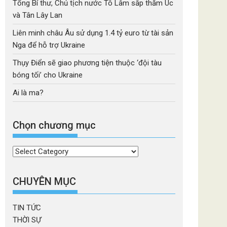
Tổng Bí thư, Chủ tịch nước Tô Lâm sắp thăm Úc
và Tân Lây Lan
Liên minh châu Âu sử dụng 1.4 tỷ euro từ tài sản
Nga để hỗ trợ Ukraine
Thụy Điển sẽ giao phương tiện thuộc ‘đội tàu
bóng tối’ cho Ukraine
Ai là ma?
Chọn chương mục
Chọn
chương
mục
CHUYÊN MỤC
TIN TỨC
THỜI SỰ