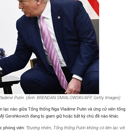
ladimir Putin. (Ảnh: BRENDAN SMIALOWSKI/AFP, Getty Images)
n lạc nào giữa Tổng thống Nga Vladimir Putin và ứng cử viên tổng
Mỹ Gershkovich đang bị giam giữ hoặc bất kỳ chủ đề nào khác.
ác phóng viên:
“Đương nhiên, Tổng thống Putin không có liên lạc với