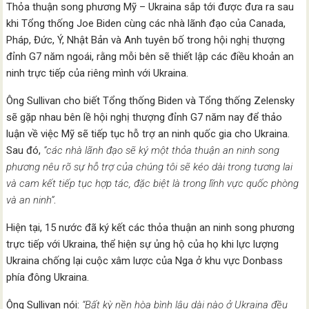
Thỏa thuận song phương Mỹ – Ukraina sắp tới được đưa ra sau
khi Tổng thống Joe Biden cùng các nhà lãnh đạo của Canada,
Pháp, Đức, Ý, Nhật Bản và Anh tuyên bố trong hội nghị thượng
đỉnh G7 năm ngoái, rằng mỗi bên sẽ thiết lập các điều khoản an
ninh trực tiếp của riêng mình với Ukraina.
Ông Sullivan cho biết Tổng thống Biden và Tổng thống Zelensky
sẽ gặp nhau bên lề hội nghị thượng đỉnh G7 năm nay để thảo
luận về việc Mỹ sẽ tiếp tục hỗ trợ an ninh quốc gia cho Ukraina.
Sau đó,
“các nhà lãnh đạo sẽ ký một thỏa thuận an ninh song
phương nêu rõ sự hỗ trợ của chúng tôi sẽ kéo dài trong tương lai
và cam kết tiếp tục hợp tác, đặc biệt là trong lĩnh vực quốc phòng
và an ninh”
.
Hiện tại, 15 nước đã ký kết các thỏa thuận an ninh song phương
trực tiếp với Ukraina, thể hiện sự ủng hộ của họ khi lực lượng
Ukraina chống lại cuộc xâm lược của Nga ở khu vực Donbass
phía đông Ukraina.
Ông Sullivan nói:
“Bất kỳ nền hòa bình lâu dài nào ở Ukraina đều