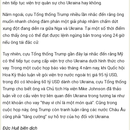
nên tiếp tục viện trợ quân sự cho Ukraina hay không.
Năm ngoái, cựu Tổng thống Trump nhiều lần nhắc đến rằng ông
muốn nhanh chóng đàm phán một giải pháp nhằm chấm dứt
xung đột đang diễn ra giữa Nga và Ukraina. Tại một số thời điểm
cho thấy ông có thể đạt được lệnh ngừng bắn trong vòng 24 giờ
nếu ông tái đắc cử.
Tuy nhiên, cựu Tổng thống Trump gần đây lại nhắc đến rằng Mỹ
có thể tiếp tục cung cấp viện trợ cho Ukraina dưới hình thức cho
vay. Trong một cuộc họp báo vào tháng 4 năm nay, khi Quốc hội
Hoa Kỳ thảo luận về gói viện trợ nước ngoài trị giá 95 tỷ USD,
trong đó có khoảng 60 tỷ USD dành cho Ukraina, cựu Tổng thống
Trump cho biết ông và Chủ tịch Hạ viện Mike Johnson đã thảo
luận về cơ cấu viện trợ liên quan đến Ukraina trong tương lai như
một khoản cho vay “thay vì chỉ là một món quà”. Cũng trong
cuộc họp này, ông Trump còn tranh luận rằng các nước Châu Âu
cũng phải “tăng cường” sự hỗ trợ của họ đối với Ukraina.
Đức Huệ biên dịch