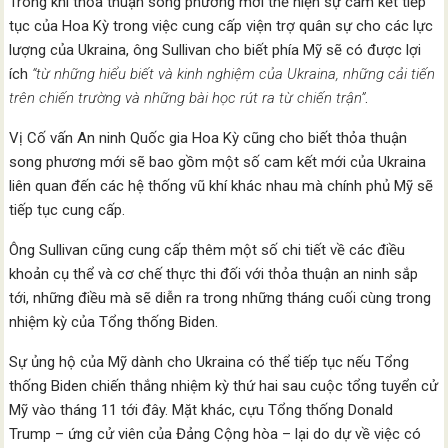
Trong khi thỏa thuận song phương mới thể hiện sự cam kết tiếp
tục của Hoa Kỳ trong việc cung cấp viện trợ quân sự cho các lực
lượng của Ukraina, ông Sullivan cho biết phía Mỹ sẽ có được lợi
ích
“từ những hiểu biết và kinh nghiệm của Ukraina, những cải tiến
trên chiến trường và những bài học rút ra từ chiến trận”
.
Vị Cố vấn An ninh Quốc gia Hoa Kỳ cũng cho biết thỏa thuận
song phương mới sẽ bao gồm một số cam kết mới của Ukraina
liên quan đến các hệ thống vũ khí khác nhau mà chính phủ Mỹ sẽ
tiếp tục cung cấp.
Ông Sullivan cũng cung cấp thêm một số chi tiết về các điều
khoản cụ thể và cơ chế thực thi đối với thỏa thuận an ninh sắp
tới, những điều mà sẽ diễn ra trong những tháng cuối cùng trong
nhiệm kỳ của Tổng thống Biden.
Sự ủng hộ của Mỹ dành cho Ukraina có thể tiếp tục nếu Tổng
thống Biden chiến thắng nhiệm kỳ thứ hai sau cuộc tổng tuyển cử
Mỹ vào tháng 11 tới đây. Mặt khác, cựu Tổng thống Donald
Trump – ứng cử viên của Đảng Cộng hòa – lại do dự về việc có