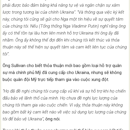
phải được bảo đảm bằng khả năng tự vệ và ngăn chặn sự xâm
lược trong tương lai của chính Ukraina”
.
“Và thông qua việc ký kết
này, chúng tôi cũng sẽ gửi cho Nga một tín hiệu về sự quyết tâm
của chúng tôi. Nếu (Tổng thống Nga Vladimir Putin) nghĩ rằng ông
ấy có thể tồn tại lâu hơn liên minh hỗ trợ Ukraina thì ông ấy đã
nhầm. Ông ấy không thể đợi đến khi chúng tôi kết thúc và thỏa
thuận này sẽ thể hiện sự quyết tâm và cam kết liên tục của chúng
tôi”
.
Ông Sullivan cho biết thỏa thuận mới bao gồm loại hỗ trợ quân
sự mà chính phủ Mỹ đã cung cấp cho Ukraina, nhưng sẽ không
buộc quân đội Mỹ trực tiếp tham gia vào cuộc xung đột.
“Họ đã đề nghị chúng tôi cung cấp vũ khí và sự hỗ trợ khi họ chiến
đấu bảo vệ lãnh thổ của mình. Họ chưa đề nghị lực lượng của
chúng tôi tham gia vào cuộc chiến. Vì vậy, thỏa thuận này không
bao gồm bất kỳ cam kết nào về việc sử dụng lực lượng của chúng
tôi để bảo vệ Ukraina”
, ông nói.