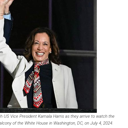
 US Vice President Kamala Harris as they arrive to watch the
lcony of the White House in Washington, DC, on July 4, 2024.