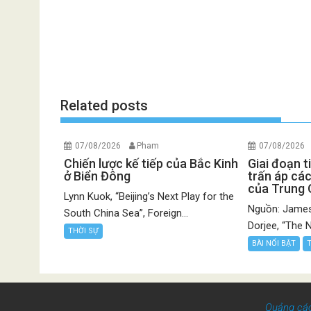
Related posts
07/08/2026
Pham
07/08/2026
Chiến lược kế tiếp của Bắc Kinh
Giai đoạn t
ở Biển Đông
trấn áp các
của Trung
Lynn Kuok, “Beijing’s Next Play for the
Nguồn: James
South China Sea”, Foreign...
Dorjee, “The N
THỜI SỰ
BÀI NỔI BẬT
Quảng cá