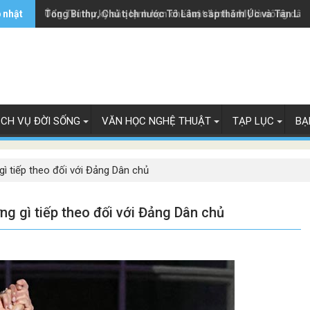
 nhật
Ông Trump ký sắc lệnh hạn chế luật 'sinh ở Mỹ là công dân
Tổng Bí thư, Chủ tịch nước Tô Lâm sắp thăm Úc và Tân Lây
ỊCH VỤ ĐỜI SỐNG
VĂN HỌC NGHỆ THUẬT
TẠP LỤC
BẠ
ì tiếp theo đối với Đảng Dân chủ
ng gì tiếp theo đối với Đảng Dân chủ