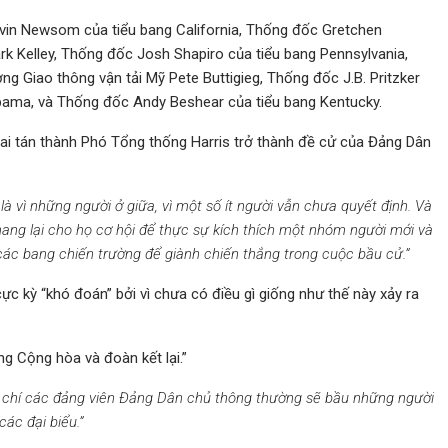
in Newsom của tiểu bang California, Thống đốc Gretchen
k Kelley, Thống đốc Josh Shapiro của tiểu bang Pennsylvania,
 Giao thông vận tải Mỹ Pete Buttigieg, Thống đốc J.B. Pritzker
 Obama, và Thống đốc Andy Beshear của tiểu bang Kentucky.
 tán thành Phó Tổng thống Harris trở thành đề cử của Đảng Dân
 là vì những người ở giữa, vì một số ít người vẫn chưa quyết định. Và
mang lại cho họ cơ hội để thực sự kích thích một nhóm người mới và
ác bang chiến trường để giành chiến thắng trong cuộc bầu cử.”
cực kỳ “khó đoán” bởi vì chưa có điều gì giống như thế này xảy ra
 Cộng hòa và đoàn kết lại.”
chí các đảng viên Đảng Dân chủ thông thường sẽ bầu những người
ác đại biểu.”