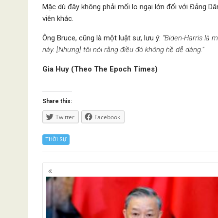
Mặc dù đây không phải mối lo ngại lớn đối với Đảng Dâ
viên khác.
Ông Bruce, cũng là một luật sư, lưu ý:
“Biden-Harris là 
này. [Nhưng] tôi nói rằng điều đó không hề dễ dàng.”
Gia Huy (Theo The Epoch Times)
Share this:
Twitter
Facebook
THỜI SỰ
Posts
navigation