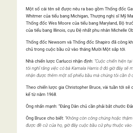
Một số cái tên sẽ được nêu ra bao gồm Thống đốc Gav
Whitmer của tiểu bang Michigan, Thượng nghị sĩ Mỹ Mar
Thống đốc Wes Moore của tiểu bang Maryland, Bộ trưởng
của tiểu bang Illinois, cựu Đệ nhất phu nhân Michelle
Thống đốc Newsom và Thống đốc Shapiro đã công khai
chủ trong cuộc bầu cử vào tháng Mười Một sắp tới.
Nhà chiến lược Carlucci nhận định:
“Cuộc chiến hiện tại
tôi nghĩ rằng việc có bà Kamala Harris ở đó giờ đây sẽ 
nhận được thêm một số phiếu bầu mà chúng tôi cần ở c
Theo chiến lược gia Christopher Bruce, vài tuần tới sẽ 
kể từ năm 1968.
Ông nhấn mạnh: “Đảng Dân chủ cần phải bắt chước Đảng
Ông Bruce cho biết:
“Không còn công chúng hoặc thậm 
được đề cử của họ, giờ đây cuộc bầu cử phụ thuộc vào c