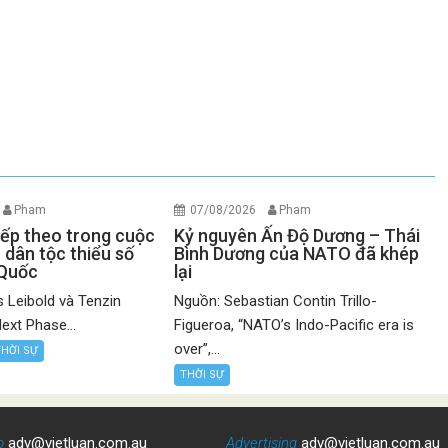
Pham
07/08/2026
Pham
iếp theo trong cuộc
Kỷ nguyên Ấn Độ Dương – Thái
 dân tộc thiểu số
Bình Dương của NATO đã khép
 Quốc
lại
 Leibold và Tenzin
Nguồn: Sebastian Contin Trillo-
ext Phase...
Figueroa, “NATO’s Indo-Pacific era is
over”,...
THỜI SỰ
THỜI SỰ
o
adv@vietluan.com.au
Advertising
adv@vietluan.com.au