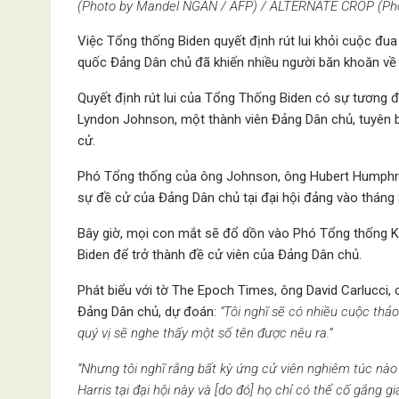
(Photo by Mandel NGAN / AFP) / ALTERNATE CROP (Ph
Việc Tổng thống Biden quyết định rút lui khỏi cuộc đua
quốc Đảng Dân chủ đã khiến nhiều người băn khoăn về v
Quyết định rút lui của Tổng Thống Biden có sự tương đồ
Lyndon Johnson, một thành viên Đảng Dân chủ, tuyên b
cử.
Phó Tổng thống của ông Johnson, ông Hubert Humphre
sự đề cử của Đảng Dân chủ tại đại hội đảng vào tháng 8
Bây giờ, mọi con mắt sẽ đổ dồn vào Phó Tổng thống K
Biden để trở thành đề cử viên của Đảng Dân chủ.
Phát biểu với tờ The Epoch Times, ông David Carlucci,
Đảng Dân chủ, dự đoán:
“Tôi nghĩ sẽ có nhiều cuộc thảo 
quý vị sẽ nghe thấy một số tên được nêu ra.”
“Nhưng tôi nghĩ rằng bất kỳ ứng cử viên nghiêm túc nào
Harris tại đại hội này và [do đó] họ chỉ có thể cố gắng gi