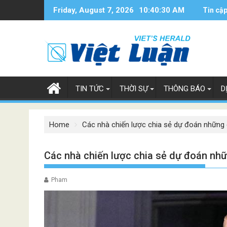
Skip
Friday, August 7, 2026
10:40:30 AM
Tin cập
to
content
TIN TỨC
THỜI SỰ
THÔNG BÁO
D
Home
Các nhà chiến lược chia sẻ dự đoán những g
Các nhà chiến lược chia sẻ dự đoán nhữ
Pham