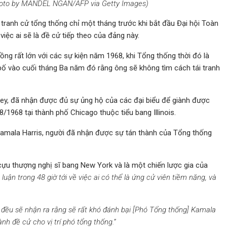
oto by MANDEL NGAN/AFP via Getty Images)
 tranh cử tổng thống chỉ một tháng trước khi bắt đầu Đại hội Toàn
iệc ai sẽ là đề cử tiếp theo của đảng này.
ng rất lớn với các sự kiện năm 1968, khi Tổng thống thời đó là
ố vào cuối tháng Ba năm đó rằng ông sẽ không tìm cách tái tranh
y, đã nhận được đủ sự ủng hộ của các đại biểu để giành được
/1968 tại thành phố Chicago thuộc tiểu bang Illinois.
amala Harris, người đã nhận được sự tán thành của Tổng thống
 cựu thượng nghị sĩ bang New York và là một chiến lược gia của
luận trong 48 giờ tới về việc ai có thể là ứng cử viên tiềm năng, và
 đều sẽ nhận ra rằng sẽ rất khó đánh bại [Phó Tổng thống] Kamala
ành đề cử cho vị trí phó tổng thống.”