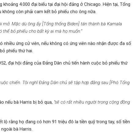
khoảng 4.000 đại biểu tại đại hội đảng ở Chicago. Hiện tại, Tổng
iểu không còn phải cam kết bỏ phiếu cho ông nữa.
hội mở. Mặc dù ông ấy [Tổng thống Biden] tán thành bà Kamala
có thể bỏ phiếu cho bất kỳ ai mà họ muốn.”
u có nhiều ứng cử viên, nếu không có ứng viên nào nhận được đa số
bỏ phiếu thứ hai.
1952, đại hội đảng của Đảng Dân chủ tiến hành cuộc bỏ phiếu thứ
cuộc chiến. Tôi nghĩ Đảng Dân chủ sẽ tập hợp đằng sau [Phó Tổng
o nếu bà Harris bị bỏ qua,
“sẽ có rất nhiều người trong cộng đồng
 lộ rằng họ đang có hơn 91 triệu đô la tiền quỹ trong tay, số tiền
ngoài bà Harris.