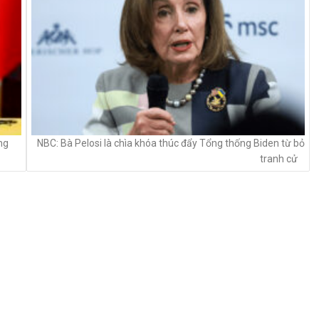
ng
NBC: Bà Pelosi là chìa khóa thúc đẩy Tổng thống Biden từ bỏ
tranh cử