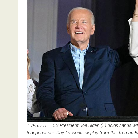
TOPSHOT – US President Joe Biden (L) holds hands with
Independence Day fireworks display from the Truman Ba