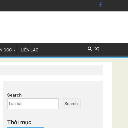
 Mỹ'
 Lan
N ĐỌC
LIÊN LẠC
Search
Search
Thời mục