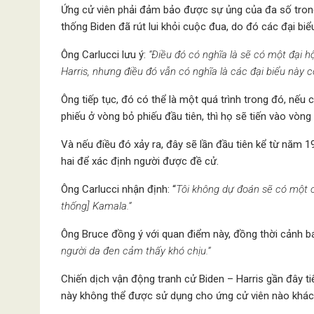
Ứng cử viên phải đảm bảo được sự ủng của đa số trong 
thống Biden đã rút lui khỏi cuộc đua, do đó các đại b
Ông Carlucci lưu ý:
“Điều đó có nghĩa là sẽ có một đại 
Harris, nhưng điều đó vẫn có nghĩa là các đại biểu này 
Ông tiếp tục, đó có thể là một quá trình trong đó, nế
phiếu ở vòng bỏ phiếu đầu tiên, thì họ sẽ tiến vào vòng 
Và nếu điều đó xảy ra, đây sẽ lần đầu tiên kể từ năm 
hai để xác định người được đề cử.
Ông Carlucci nhận định: “
Tôi không dự đoán sẽ có một 
thống] Kamala.”
Ông Bruce đồng ý với quan điểm này, đồng thời cảnh bá
người da đen cảm thấy khó chịu.”
Chiến dịch vận động tranh cử Biden – Harris gần đây tiết
này không thể được sử dụng cho ứng cử viên nào khác 