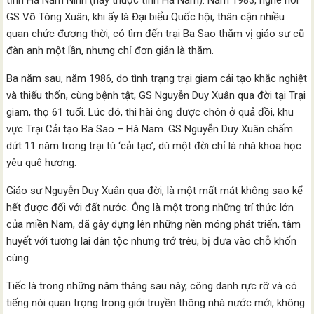
tỉnh Hà Nam Ninh (nay thuộc tỉnh Hà Nam). Năm 1983, nghe nói
GS Võ Tòng Xuân, khi ấy là Đại biểu Quốc hội, thân cận nhiều
quan chức đương thời, có tìm đến trại Ba Sao thăm vị giáo sư cũ
đàn anh một lần, nhưng chỉ đơn giản là thăm.
Ba năm sau, năm 1986, do tình trạng trại giam cải tạo khắc nghiệt
và thiếu thốn, cùng bệnh tật, GS Nguyễn Duy Xuân qua đời tại Trại
giam, thọ 61 tuổi. Lúc đó, thi hài ông được chôn ở quả đồi, khu
vực Trại Cải tạo Ba Sao – Hà Nam. GS Nguyễn Duy Xuân chấm
dứt 11 năm trong trại tù ‘cải tạo’, dù một đời chỉ là nhà khoa học
yêu quê hương.
Giáo sư Nguyễn Duy Xuân qua đời, là một mất mát không sao kể
hết được đối với đất nước. Ông là một trong những trí thức lớn
của miền Nam, đã gây dựng lên những nền móng phát triển, tâm
huyết với tương lai dân tộc nhưng trớ trêu, bị đưa vào chỗ khốn
cùng.
Tiếc là trong những năm tháng sau này, công danh rực rỡ và có
tiếng nói quan trọng trong giới truyền thông nhà nước mới, không