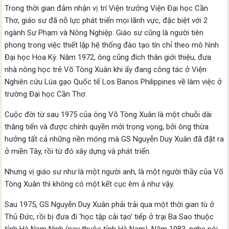
Trong thời gian đảm nhận vị trí Viện trưởng Viện Đại học Cần
Thơ, giáo sư đã nỗ lực phát triển mọi lãnh vực, đặc biệt với 2
ngành Sư Phạm và Nông Nghiệp. Giáo sư cũng là người tiên
phong trong việc thiết lập hệ thống đào tạo tín chỉ theo mô hình
Đại học Hoa Kỳ. Năm 1972, ông cũng đích thân giới thiệu, đưa
nhà nông học trẻ Võ Tòng Xuân khi ấy đang công tác ở Viện
Nghiên cứu Lúa gạo Quốc tế Los Banos Philippines về làm việc ở
trường Đại học Cần Thơ.
Cuộc đời từ sau 1975 của ông Võ Tòng Xuân là một chuỗi dài
thăng tiến và được chính quyền mới trọng vọng, bởi ông thừa
hưởng tất cả những nền móng mà GS Nguyễn Duy Xuân đã đặt ra
ở miền Tây, rồi từ đó xây dựng và phát triển.
Nhưng vị giáo sư như là một người anh, là một người thầy của Võ
Tòng Xuân thì không có một kết cục êm ả như vậy.
Sau 1975, GS Nguyễn Duy Xuân phải trải qua một thời gian tù ở
Thủ Đức, rồi bị đưa đi ‘học tập cải tạo’ tiếp ở trại Ba Sao thuộc