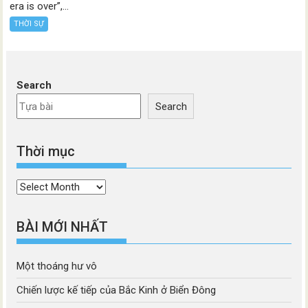
era is over”,...
THỜI SỰ
Search
Search
Thời mục
Thời
mục
BÀI MỚI NHẤT
Một thoáng hư vô
Chiến lược kế tiếp của Bắc Kinh ở Biển Đông