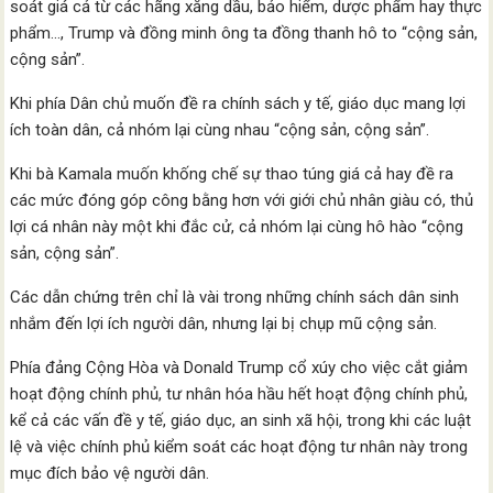
soát giá cả từ các hãng xăng dầu, bảo hiểm, dược phẩm hay thực
phẩm…, Trump và đồng minh ông ta đồng thanh hô to “cộng sản,
cộng sản”.
Khi phía Dân chủ muốn đề ra chính sách y tế, giáo dục mang lợi
ích toàn dân, cả nhóm lại cùng nhau “cộng sản, cộng sản”.
Khi bà Kamala muốn khống chế sự thao túng giá cả hay đề ra
các mức đóng góp công bằng hơn với giới chủ nhân giàu có, thủ
lợi cá nhân này một khi đắc cử, cả nhóm lại cùng hô hào “cộng
sản, cộng sản”.
Các dẫn chứng trên chỉ là vài trong những chính sách dân sinh
nhắm đến lợi ích người dân, nhưng lại bị chụp mũ cộng sản.
Phía đảng Cộng Hòa và Donald Trump cổ xúy cho việc cắt giảm
hoạt động chính phủ, tư nhân hóa hầu hết hoạt động chính phủ,
kể cả các vấn đề y tế, giáo dục, an sinh xã hội, trong khi các luật
lệ và việc chính phủ kiểm soát các hoạt động tư nhân này trong
mục đích bảo vệ người dân.