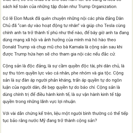
sách kế toán của những tập đoàn như Trump Organization.
Có lẽ Elon Musk đã quên chuyện những nội các phía đảng Dân
Chủ đã “can dự vào hoạt động tư nhân” và giúp cho Tesla cùng
chính anh ta trở thành tỉ phú như thế nào, để bây giờ anh ta đang
dùng mạng xã hội và ảnh hưởng của mình mà hô hào theo
Donald Trump và chụp mũ cho bà Kamala là cộng sản sau khi
được Trump hứa hẹn sẽ cho tham gia nội các nếu đắc cử.
Cộng sản là độc đảng, là sự cầm quyền độc tài, phi dân chủ, là
sự thu tóm quyền lực vào cá nhân, phe nhóm và gia tộc. Cộng
sản là sự đàn áp người phản kháng, trấn áp quyền tự do ngôn
luận của người dân, đè bẹp quyền tự do báo chí. Cộng sản là
dùng chính trị để điều hành kinh tế, là sự vận hành kinh tế tập
quyền trong những lãnh vực lợi nhuận.
Với vài dẫn chứng kể trên, liệu một người bình thường có thể tiếp
tục bảo rằng nước Mỹ đang trở thành cộng sản?