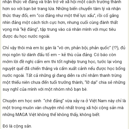
nhận thức về đảng và trăn trở về xã hội một cách trưởng thành
hơn so với bạn bè trang lứa. Những biến chuyển tâm lý và nhận
thức thay đổi, em “coi đảng như một thế lực xấu”, rồi cố gắng
nhìn đảng một cách tích cực hơn, nhưng cuối cùng đành thất
vọng mà “kệ đảng”, tập trung vào cá nhân mình với mục tiêu
được du học nước ngoài.
Chỉ vậy thôi mà em bị gán là “vô ơn, phản bội, phản quốc” (!?), đủ
mọi ngôn từ dành đấu tố em – kẻ thù của đảng. Có báo còn
mớm lời đề nghị cấm em thi tốt nghiệp trung học, tước lại vòng
nguyệt quế đã chiến thắng và cấm xuất cảnh nếu được học bổng
nước ngoài. Tất cả những gì đang diễn ra chỉ nhằm thanh trừng
một thiếu niên chưa đến tuổi trưởng thành, “lỡ dại” chia sẻ những
suy nghĩ của mình với một nhóm nhỏ bạn bè.
Chuyện em học sinh “chê đảng” vừa xảy ra ở Việt Nam này chỉ là
một trong muôn vàn chuyện nhỏ nhất trong xã hội cộng sản mà
những MAGA Việt không thể không thấy, không biết.
Đó là cộng sản.