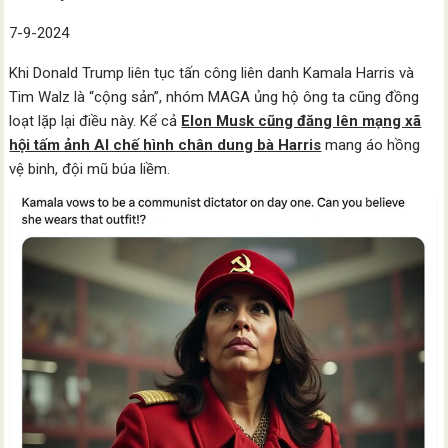
7-9-2024
Khi Donald Trump liên tục tấn công liên danh Kamala Harris và
Tim Walz là “cộng sản”, nhóm MAGA ủng hộ ông ta cũng đồng
loạt lặp lại điều này. Kể cả
Elon Musk cũng đăng lên mạng xã
hội tấm ảnh AI chế hình chân dung bà Harris
mang áo hồng
vệ binh, đội mũ búa liềm.