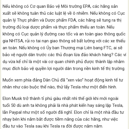
Nếu không có Cơ quan Bảo vệ Môi trường EPA, các hãng sản
xuất sẽ không tuân thủ các luật lệ về ô nhiễm. Nếu không có Cục
quản lý Thực phẩm và Dược phẩm FDA, các hãng sẽ tung ra thị
trường đủ loại dược phẩm và thực phẩm thiếu an toàn. Nếu
không có Cục quản lý đường cao tốc và an toàn giao thông quốc
gia NHTSA, rủi ro tai nạn giao thông sẽ bất lường với các xe thiếu
an toàn. Nếu không có Ủy ban Thương mại Liên bang FTC, ai sẽ
bảo vệ người dân trước các thủ đoạn lừa đảo khách hàng? Các ví
dụ vừa kể chỉ là một vài cơ quan chính phủ được thành lập nhằm
mục đích bảo vệ quyền lợi người dân trong nền kinh tế thị trường.
Muốn xem phía đảng Dân Chủ đã “xen vào” hoạt động kinh tế tư
nhân như cáo buộc thế nào, thử lấy Tesla như một điển hình.
Elon Musk trở thành tỉ phú giàu nhất nhì thế giới khi mới ngoài
tuổi 50 dù anh ta không phải là nhà phát kiến hay sáng lập Tesla,
lẫn Paypal như một số người đã nghĩ. Elon chỉ là một nhà đầu tư
nhạy bén khi nắm bắt được tiềm năng của các hãng, như việc
đầu tư vào Tesla sau khi Tesla ra đời được năm năm.