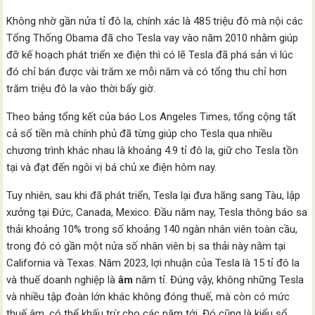
Không nhờ gần nửa tỉ đô la, chính xác là 485 triệu đô mà nội các
Tổng Thống Obama đã cho Tesla vay vào năm 2010 nhằm giúp
đỡ kế hoạch phát triển xe điện thì có lẽ Tesla đã phá sản vì lúc
đó chỉ bán được vài trăm xe mỗi năm và có tổng thu chỉ hơn
trăm triệu đô la vào thời bấy giờ.
Theo bảng tổng kết của báo Los Angeles Times, tổng cộng tất
cả số tiền mà chính phủ đã từng giúp cho Tesla qua nhiều
chương trình khác nhau là khoảng 4.9 tỉ đô la, giữ cho Tesla tồn
tại và đạt đến ngôi vị bá chủ xe điện hôm nay.
Tuy nhiên, sau khi đã phát triển, Tesla lại đưa hãng sang Tàu, lập
xưởng tại Đức, Canada, Mexico. Đầu năm nay, Tesla thông báo sa
thải khoảng 10% trong số khoảng 140 ngàn nhân viên toàn cầu,
trong đó có gần một nửa số nhân viên bị sa thải này nằm tại
California và Texas. Năm 2023, lợi nhuận của Tesla là 15 tỉ đô la
và thuế doanh nghiệp là
âm
năm tỉ. Đúng vậy, không những Tesla
và nhiều tập đoàn lớn khác không đóng thuế, mà còn có mức
thuế âm, có thể khấu trừ cho các năm tới. Đó cũng là kiểu sổ