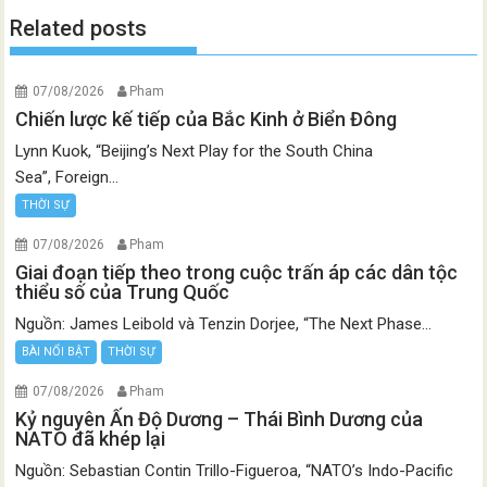
Related posts
07/08/2026
Pham
Chiến lược kế tiếp của Bắc Kinh ở Biển Đông
Lynn Kuok, “Beijing’s Next Play for the South China
Sea”, Foreign...
THỜI SỰ
07/08/2026
Pham
Giai đoạn tiếp theo trong cuộc trấn áp các dân tộc
thiểu số của Trung Quốc
Nguồn: James Leibold và Tenzin Dorjee, “The Next Phase...
BÀI NỔI BẬT
THỜI SỰ
07/08/2026
Pham
Kỷ nguyên Ấn Độ Dương – Thái Bình Dương của
NATO đã khép lại
Nguồn: Sebastian Contin Trillo-Figueroa, “NATO’s Indo-Pacific