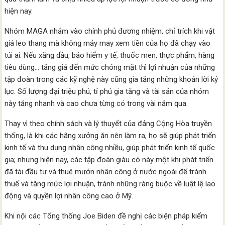
hiện nay.
Nhóm MAGA nhắm vào chính phủ đương nhiệm, chỉ trích khi vật
giá leo thang mà không mảy may xem tiền của họ đã chạy vào
túi ai. Nếu xăng dầu, bảo hiểm y tế, thuốc men, thực phẩm, hàng
tiêu dùng… tăng giá đến mức chóng mặt thì lợi nhuận của những
tập đoàn trong các kỹ nghệ này cũng gia tăng những khoản lời kỷ
lục. Số lượng đại triệu phú, tỉ phú gia tăng và tài sản của nhóm
này tăng nhanh và cao chưa từng có trong vài năm qua.
Thay vì theo chính sách và lý thuyết của đảng Cộng Hòa truyền
thống, là khi các hãng xưởng ăn nên làm ra, họ sẽ giúp phát triển
kinh tế và thu dụng nhân công nhiều, giúp phát triển kinh tế quốc
gia; nhưng hiện nay, các tập đoàn giàu có này một khi phát triển
đã tái đầu tư và thuê mướn nhân công ở nước ngoài để tránh
thuế và tăng mức lợi nhuận, tránh những ràng buộc về luật lệ lao
động và quyền lợi nhân công cao ở Mỹ.
Khi nội các Tổng thống Joe Biden đề nghị các biện pháp kiểm