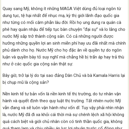
Quay sang Mỹ, không ít những MAGA Việt dùng đủ loại ngôn từ
dung tục, tệ hại nhất để nhục mạ, kỳ thị giới lãnh đạo quốc gia
như từng có mối căm phẫn lâu đời. Rồi họ ung dung ra quán cà
phê hay quán nhậu để tiếp tục bàn chuyện “đại sự” và lo lắng cho
nước Mỹ sắp trở thành cộng sản. Có cả những người được
hưởng những quyền lợi an sinh miễn phí hay ưu đãi nhất mà chính
phủ dành cho họ. Nước Mỹ cho họ đặc ân về quyền tự do ngôn
luận và quyền bày tỏ suy nghĩ mà chẳng hề bị trấn áp hay trả thù
như ở các quốc gia cộng sản thật sự.
Bây giờ, trở lại lý do tại sao đảng Dân Chủ và bà Kamala Harris lại
bị chụp mũ là cộng sản?
Nền kinh tế tư bản vốn là nền kinh tế thị trường, do tư nhân vận
hành và quyết định theo quy luật thị trường. Tất nhiên nước Mỹ
vẫn đang và sẽ luôn vận hành như vốn dĩ. Tuy vậy phải nhìn nhận
là, nước Mỹ đã đi xa khỏi cái thời mà sự chênh lệch xã hội không
quá cách biệt và giới chủ nhân còn có tinh thần quốc gia, không
quá tham lam và chịu nhiều áp lực lợi nhuận trước cổ đông như