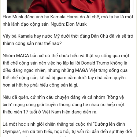
Elon Musk đăng ảnh bà Kamala Harris do AI chế, mô tả bà là một
nhà lãnh đạo cộng sản. Nguồn: Elon Musk
Vậy bà Kamala hay nước Mỹ dưới thời đảng Dân Chủ đã và sẽ trở
thành cộng sản như thế nào?
Nhóm MAGA bản xứ có thể chưa hiểu và thật sự sống qua một
thể chế cộng sản nên việc họ lặp lại lời Donald Trump không là
điều đáng ngạc nhiên, nhưng những MAGA Việt từng sống qua
thể chế cộng sản, kể cả bị giam cầm dưới tay nhà cầm quyền,
hơn ai hết họ phải hiểu cộng sản là gì.
Nếu đã quên, cứ nhìn câu chuyện đảng và cả nhóm “hồng vệ
binh” mạng cùng giới truyền thông đang hè nhau ức hiếp một
thiếu niên 17 tuổi ở Việt Nam hiện đang diễn ra.
Là một học sinh giỏi chiến thắng tại cuộc thi “Đường lên đỉnh
Olympia”, em đã tìm hiểu, học hỏi, tự vấn rồi dẫn đến sự thay đổi