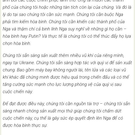
ảnh bởi các cuộc chinh phục lãnh thổ. Ông ta muốn các thành
phố của chúng tôi hoặc những tàn tích còn lại của chúng. Và đó là
lý do tại sao chúng tôi cần sức mạnh. Chúng tôi cần buộc Nga
phải tìm kiếm hòa bình. Chúng tôi cần khiến các thành phố của
Nga và thậm chí cả binh lính Nga suy nghĩ về những gì họ cần –
hòa bình hay Putin? Và thực tế là chúng tôi có thể thúc đẩy họ lựa
chọn hòa bình.
Chúng tôi sẵn sàng sản xuất thêm nhiều vũ khí của riêng mình,
ngay tại Ukraine. Chúng tôi sẵn sàng hợp tác với quý vị để sản xuất
chung. Bao gồm máy bay không người lái, tên lửa và các loại vũ
khí khác đã chứng minh được hiệu quả trong chiến đấu và có thể
tăng cường sức mạnh cho lực lượng phòng vệ của quý vị sau
cuộc chiến này.
Để đạt được điều này, chúng tôi cần nguồn tài trợ – chúng tôi sẵn
sàng nhanh chóng sản xuất mọi thứ giúp chúng tôi chấm dứt
cuộc chiến này, cụ thể là gây sức ép quyết định lên Nga để có
được hòa bình thực sự.