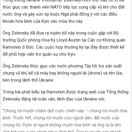
Tổng thống Ukraine Volodymyr Zelensky hôm thứ Sáu (6/9) đã
thúc giục các thành viên NATO tiếp tục cung cấp vũ khí cho đất
nước ông và gây sức ép buộc Nga phải đồng ý với các điều
khoản hòa bình của Kyiv vào mùa thu này.
Ông Zelensky đã đưa ra tuyên bố này trong cuộc gặp với Bộ
trưởng Quốc phòng Hoa Kỳ Lloyd Austin tại Căn cứ Không quân
Ramstein ở Đức. Các cuộc họp thường kỳ tại đây được thiết kế
để phối hợp viện trợ quân sự cho Kyiv.
Ông Zelensky thúc giục các nước phương Tây hỗ trợ sản xuất
chung vũ khí, kể cả máy bay không người lái (drone) và tên lửa,
bên trong lãnh thổ Ukraine.
Trong bài phát biểu tại Ramstein được trang web của Tổng thống
Zelensky đăng tải toàn văn, lãnh đạo của Ukraine nói:
“
Chúng tôi muốn chấm dứt cuộc chiến này – chúng tôi muốn hòa
bình. Trước hết, chúng tôi muốn cứu người dân, đất nước của
chúng tôi. Putin là người không muốn hòa bình và ông ta bị ám