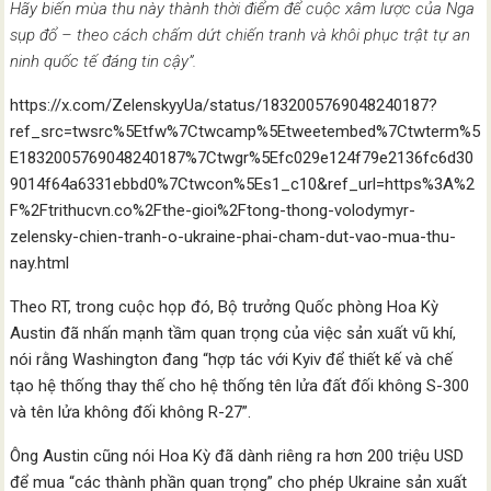
Hãy biến mùa thu này thành thời điểm để cuộc xâm lược của Nga
sụp đổ – theo cách chấm dứt chiến tranh và khôi phục trật tự an
ninh quốc tế đáng tin cậy”.
https://x.com/ZelenskyyUa/status/1832005769048240187?
ref_src=twsrc%5Etfw%7Ctwcamp%5Etweetembed%7Ctwterm%5
E1832005769048240187%7Ctwgr%5Efc029e124f79e2136fc6d30
9014f64a6331ebbd0%7Ctwcon%5Es1_c10&ref_url=https%3A%2
F%2Ftrithucvn.co%2Fthe-gioi%2Ftong-thong-volodymyr-
zelensky-chien-tranh-o-ukraine-phai-cham-dut-vao-mua-thu-
nay.html
Theo RT, trong cuộc họp đó, Bộ trưởng Quốc phòng Hoa Kỳ
Austin đã nhấn mạnh tầm quan trọng của việc sản xuất vũ khí,
nói rằng Washington đang “hợp tác với Kyiv để thiết kế và chế
tạo hệ thống thay thế cho hệ thống tên lửa đất đối không S-300
và tên lửa không đối không R-27”.
Ông Austin cũng nói Hoa Kỳ đã dành riêng ra hơn 200 triệu USD
để mua “các thành phần quan trọng” cho phép Ukraine sản xuất