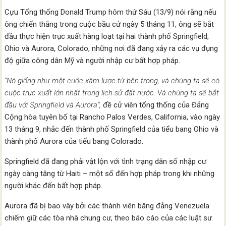
Cựu Tổng thống Donald Trump hôm thứ Sáu (13/9) nói rằng nếu
ông chiến thắng trong cuộc bầu cử ngày 5 tháng 11, ông sẽ bắt
đầu thực hiện trục xuất hàng loạt tại hai thành phố Springfield,
Ohio và Aurora, Colorado, những nơi đã đang xảy ra các vụ đụng
độ giữa công dân Mỹ và người nhập cư bất hợp pháp.
“Nó giống như một cuộc xâm lược từ bên trong, và chúng ta sẽ có
cuộc trục xuất lớn nhất trong lịch sử đất nước. Và chúng ta sẽ bắt
đầu với Springfield và Aurora“,
đề cử viên tổng thống của Đảng
Cộng hòa tuyên bố tại Rancho Palos Verdes, California, vào ngày
13 tháng 9, nhắc đến thành phố Springfield của tiểu bang Ohio và
thành phố Aurora của tiểu bang Colorado.
Springfield đã đang phải vật lộn với tình trạng dân số nhập cư
ngày càng tăng từ Haiti – một số đến hợp pháp trong khi những
người khác đến bất hợp pháp.
Aurora đã bị bao vây bởi các thành viên băng đảng Venezuela
chiếm giữ các tòa nhà chung cư, theo báo cáo của các luật sư