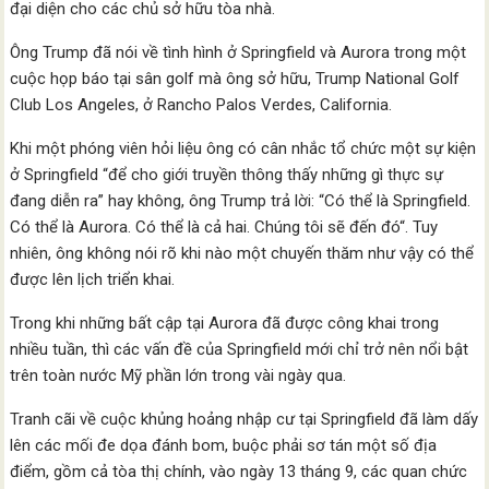
đại diện cho các chủ sở hữu tòa nhà.
Ông Trump đã nói về tình hình ở Springfield và Aurora trong một
cuộc họp báo tại sân golf mà ông sở hữu, Trump National Golf
Club Los Angeles, ở Rancho Palos Verdes, California.
Khi một phóng viên hỏi liệu ông có cân nhắc tổ chức một sự kiện
ở Springfield “để cho giới truyền thông thấy những gì thực sự
đang diễn ra” hay không, ông Trump trả lời: “Có thể là Springfield.
Có thể là Aurora. Có thể là cả hai. Chúng tôi sẽ đến đó“. Tuy
nhiên, ông không nói rõ khi nào một chuyến thăm như vậy có thể
được lên lịch triển khai.
Trong khi những bất cập tại Aurora đã được công khai trong
nhiều tuần, thì các vấn đề của Springfield mới chỉ trở nên nổi bật
trên toàn nước Mỹ phần lớn trong vài ngày qua.
Tranh cãi về cuộc khủng hoảng nhập cư tại Springfield đã làm dấy
lên các mối đe dọa đánh bom, buộc phải sơ tán một số địa
điểm, gồm cả tòa thị chính, vào ngày 13 tháng 9, các quan chức