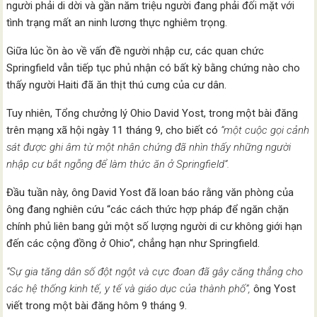
người phải di dời và gần năm triệu người đang phải đối mặt với
tình trạng mất an ninh lương thực nghiêm trọng.
Giữa lúc ồn ào về vấn đề người nhập cư, các quan chức
Springfield vẫn tiếp tục phủ nhận có bất kỳ bằng chứng nào cho
thấy người Haiti đã ăn thịt thú cưng của cư dân.
Tuy nhiên, Tổng chưởng lý Ohio David Yost, trong một bài đăng
trên mạng xã hội ngày 11 tháng 9, cho biết có
“một cuộc gọi cảnh
sát được ghi âm từ một nhân chứng đã nhìn thấy những người
nhập cư bắt ngỗng để làm thức ăn ở Springfield“.
Đầu tuần này, ông David Yost đã loan báo rằng văn phòng của
ông đang nghiên cứu “các cách thức hợp pháp để ngăn chặn
chính phủ liên bang gửi một số lượng người di cư không giới hạn
đến các cộng đồng ở Ohio“, chẳng hạn như Springfield.
“Sự gia tăng dân số đột ngột và cực đoan đã gây căng thẳng cho
các hệ thống kinh tế, y tế và giáo dục của thành phố”,
ông Yost
viết trong một bài đăng hôm 9 tháng 9.