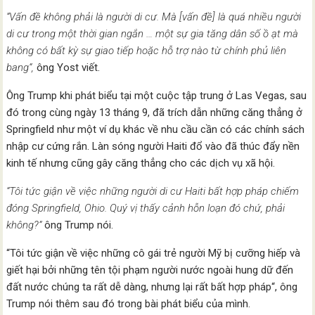
“Vấn đề không phải là người di cư. Mà [vấn đề] là quá nhiều người
di cư trong một thời gian ngắn … một sự gia tăng dân số ồ ạt mà
không có bất kỳ sự giao tiếp hoặc hỗ trợ nào từ chính phủ liên
bang“,
ông Yost viết.
Ông Trump khi phát biểu tại một cuộc tập trung ở Las Vegas, sau
đó trong cùng ngày 13 tháng 9, đã trích dẫn những căng thẳng ở
Springfield như một ví dụ khác về nhu cầu cần có các chính sách
nhập cư cứng rắn. Làn sóng người Haiti đổ vào đã thúc đẩy nền
kinh tế nhưng cũng gây căng thẳng cho các dịch vụ xã hội.
“Tôi tức giận về việc những người di cư Haiti bất hợp pháp chiếm
đóng Springfield, Ohio. Quý vị thấy cảnh hỗn loạn đó chứ, phải
không?”
ông Trump nói.
“Tôi tức giận về việc những cô gái trẻ người Mỹ bị cưỡng hiếp và
giết hại bởi những tên tội phạm người nước ngoài hung dữ đến
đất nước chúng ta rất dễ dàng, nhưng lại rất bất hợp pháp“, ông
Trump nói thêm sau đó trong bài phát biểu của mình.