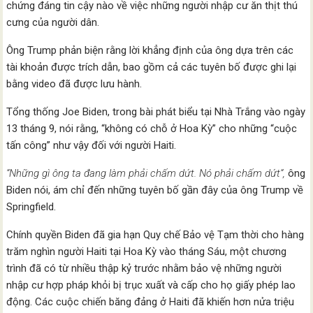
chứng đáng tin cậy nào về việc những người nhập cư ăn thịt thú
cưng của người dân.
Ông Trump phản biện rằng lời khẳng định của ông dựa trên các
tài khoản được trích dẫn, bao gồm cả các tuyên bố được ghi lại
bằng video đã được lưu hành.
Tổng thống Joe Biden, trong bài phát biểu tại Nhà Trắng vào ngày
13 tháng 9, nói rằng, “không có chỗ ở Hoa Kỳ” cho những “cuộc
tấn công” như vậy đối với người Haiti.
“Những gì ông ta đang làm phải chấm dứt. Nó phải chấm dứt“,
ông
Biden nói, ám chỉ đến những tuyên bố gần đây của ông Trump về
Springfield.
Chính quyền Biden đã gia hạn Quy chế Bảo vệ Tạm thời cho hàng
trăm nghìn người Haiti tại Hoa Kỳ vào tháng Sáu, một chương
trình đã có từ nhiều thập kỷ trước nhằm bảo vệ những người
nhập cư hợp pháp khỏi bị trục xuất và cấp cho họ giấy phép lao
động. Các cuộc chiến băng đảng ở Haiti đã khiến hơn nửa triệu