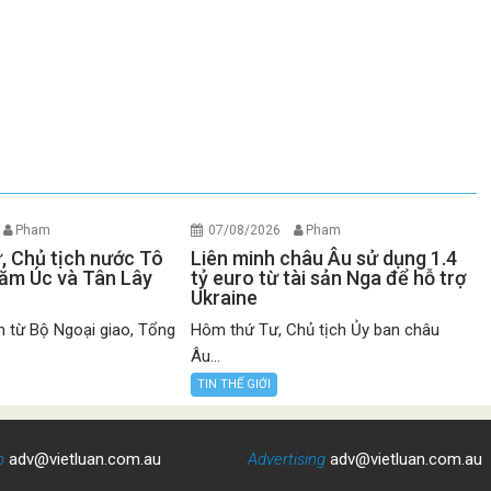
Pham
07/08/2026
Pham
ư, Chủ tịch nước Tô
Liên minh châu Âu sử dụng 1.4
ăm Úc và Tân Lây
tỷ euro từ tài sản Nga để hỗ trợ
Ukraine
n từ Bộ Ngoại giao, Tổng
Hôm thứ Tư, Chủ tịch Ủy ban châu
Âu...
TIN THẾ GIỚI
o
adv@vietluan.com.au
Advertising
adv@vietluan.com.au