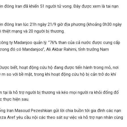
ền đông Iran đã khiến 51 người tử vong. Đây được xem là tai nạn
ền đông Iran lúc 21h ngày 21/9 giờ địa phương (khoảng 0h30 ngày
i thiệt mạng và 20 người bị thương.
 công ty Madanjoo quản lý. “76% than của cả nước được cung cấp
 trong đó có Mandanjoo”, Ali Akbar Rahimi, tỉnh trưởng Nam
Được biết, hoạt động cứu hộ đang được tiến hành trong mỏ, nơi
m so với bề mặt, trong khi hoạt động cứu hộ bị cản trở do khí
n tại là hỗ trợ người bị thương và kéo mọi người ra khỏi đống đổ
c thực hiện sau.
ống Iran Masoud Pezeshkian gửi lời chia buồn tới gia đình các nạn
za Aref yêu cầu nội các theo sát sự việc và hỗ trợ nạn nhân cùng