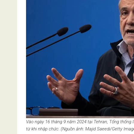
Vào ngày 16 tháng 9 năm 2024 tại Tehran, Tổng thống Ir
từ khi nhập chức. (Nguồn ảnh: Majid Saeedi/Getty Imag