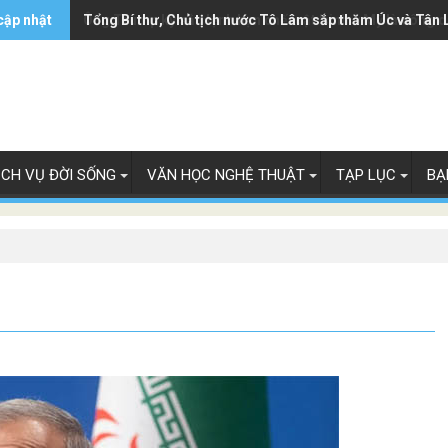
cập nhật
Ông Trump ký sắc lệnh hạn chế luật 'sinh ở Mỹ là công 
Tổng Bí thư, Chủ tịch nước Tô Lâm sắp thăm Úc và Tân 
ỊCH VỤ ĐỜI SỐNG
VĂN HỌC NGHỆ THUẬT
TẠP LỤC
BẠ