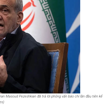
an Masoud Pezeshkian đã trả lời phỏng vấn báo chí lần đầu tiên kể
es)