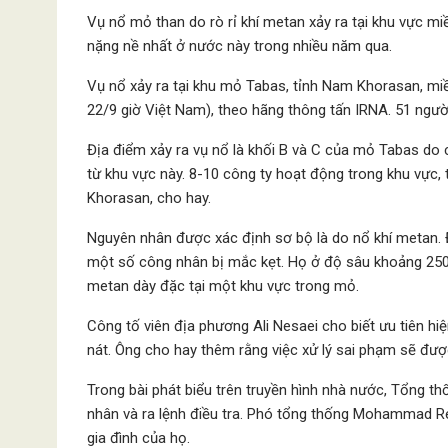
Vụ nổ mỏ than do rò rỉ khí metan xảy ra tại khu vực mi
nặng nề nhất ở nước này trong nhiều năm qua.
Vụ nổ xảy ra tại khu mỏ Tabas, tỉnh Nam Khorasan, mi
22/9 giờ Việt Nam), theo hãng thông tấn IRNA. 51 ngườ
Địa điểm xảy ra vụ nổ là khối B và C của mỏ Tabas do
từ khu vực này. 8-10 công ty hoạt động trong khu vực,
Khorasan, cho hay.
Nguyên nhân được xác định sơ bộ là do nổ khí metan. 
một số công nhân bị mắc kẹt. Họ ở độ sâu khoảng 250 
metan dày đặc tại một khu vực trong mỏ.
Công tố viên địa phương Ali Nesaei cho biết ưu tiên hiệ
nát. Ông cho hay thêm rằng việc xử lý sai phạm sẽ đượ
Trong bài phát biểu trên truyền hình nhà nước, Tổng th
nhân và ra lệnh điều tra. Phó tổng thống Mohammad Re
gia đình của họ.