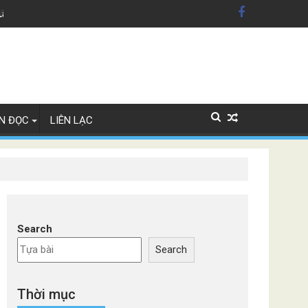
dân Mỹ'
Lây Lan
N ĐỌC
LIÊN LẠC
Search
Search
Thời mục