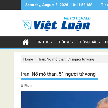
Skip
Saturday, August 8, 2026
10:11:54 AM
Tin 
to
content
TIN TỨC
THỜI SỰ
THÔNG BÁO
D
Home
Iran: Nổ mỏ than, 51 người tử vong
Iran: Nổ mỏ than, 51 người tử vong
Pham