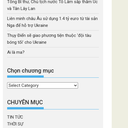
Tổng Bí thư, Chủ tịch nước Tô Lâm sắp thăm Úc
và Tân Lây Lan
Liên minh châu Âu sử dụng 1.4 tỷ euro từ tài sản
Nga để hỗ trợ Ukraine
Thụy Điển sẽ giao phương tiện thuộc ‘đội tàu
bóng tối’ cho Ukraine
Ai là ma?
Chọn chương mục
Chọn
chương
mục
CHUYÊN MỤC
TIN TỨC
THỜI SỰ