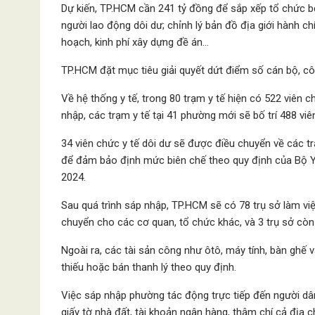
Dự kiến, TP.HCM cần 241 tỷ đồng để sắp xếp tổ chức bộ
người lao động dôi dư; chỉnh lý bản đồ địa giới hành chí
hoạch, kinh phí xây dựng đề án…
TP.HCM đặt mục tiêu giải quyết dứt điểm số cán bộ, c
Về hệ thống y tế, trong 80 trạm y tế hiện có 522 viên 
nhập, các trạm y tế tại 41 phường mới sẽ bố trí 488 viê
34 viên chức y tế dôi dư sẽ được điều chuyển về các t
để đảm bảo định mức biên chế theo quy định của Bộ Y 
2024.
Sau quá trình sáp nhập, TP.HCM sẽ có 78 trụ sở làm vi
chuyển cho các cơ quan, tổ chức khác, và 3 trụ sở còn 
Ngoài ra, các tài sản công như ôtô, máy tính, bàn gh
thiếu hoặc bán thanh lý theo quy định.
Việc sáp nhập phường tác động trực tiếp đến người dân,
giấy tờ nhà đất, tài khoản ngân hàng, thậm chí cả địa c