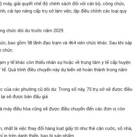
 máy, giải quyết chế độ chính sách đối với cán bộ, công chức,
nh, cải tạo nâng cấp trụ sở làm việc, lập điều chỉnh các loại quy
ông chức dôi dư trước năm 2029.
chức, bao gồm 58 lãnh đạo trạm và 464 viên chức khác. Sau khi sáp
n chức.
rạm y tế khác còn thiếu nhân sự hoặc về trung tâm y tế cấp huyện
tế. Quá trình điều chuyển này dự kiến sẽ hoàn thành trong năm
ệc của các phường cũ dôi dư. Trong số này, 75 trụ sở sẽ được điều
lại sẽ được bán đấu giá.
ế và máy điều hòa cũng sẽ được điều chuyển đến các đơn vị còn
 nhất là việc thay đổi hàng loạt giấy tờ như thẻ căn cước, số nhà,
hỉ in trên danh thiếp, bao bì sản phẩm…