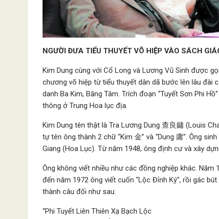
NGƯỜI ĐƯA TIỂU THUYẾT VÕ HIỆP VÀO SÁCH GI
Kim Dung cùng với Cổ Long và Lương Vũ Sinh được gọi l
chương võ hiệp từ tiểu thuyết dân dã bước lên lâu đài 
danh Ba Kim, Băng Tâm. Trích đoạn “Tuyết Sơn Phi Hồ
thông ở Trung Hoa lục địa.
Kim Dung tên thật là Tra Lương Dung 查良鏞 (Louis Cha 
tự tên ông thành 2 chữ “Kim 金” và “Dung 庸”. Ông sinh
Giang (Hoa Lục). Từ năm 1948, ông định cư và xây dự
Ông không viết nhiều như các đồng nghiệp khác. Năm 19
đến năm 1972 ông viết cuốn “Lộc Đỉnh Ký“, rồi gác bút
thành câu đối như sau:
“Phi Tuyết Liên Thiên Xạ Bạch Lộc