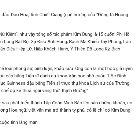
n đảo Đào Hoa, tỉnh Chiết Giang (quê hương của “Đông tà Hoàng
 Nữ Kiếm“, như vậy tổng số tác phẩm Kim Dung là 15 cuốn: Phi Hồ
iên Long Bát Bộ, Xạ Điêu Anh Hùng, Bạch Mã Khiếu Tây Phong, Lộc
ần Điêu Hiệp Lữ, Hiệp Khách Hành, Ỷ Thiên Đồ Long Ký, Bích
thể loại phóng sự, bình luận, khảo cứu. Ông còn là một học giả uyên
ợc cấp bằng Tiến sĩ danh dự khoa Văn học nhờ cuốn “Lộc Đỉnh
lục Guinness đậu bằng Tiến sĩ thực thụ khoa Lịch sử của Trường
 chế độ kế thừa ngai vàng thời thịnh Đường”.
ề sau phát triển thành Tập đoàn Minh Báo lên sàn chứng khoán, do
ơng Hoa ngữ, viết văn mà trở thành tỷ phú, có lẽ chỉ có Kim Dung!
 cuộc tình lãng mạn…