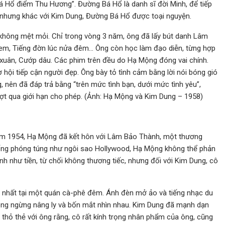
Bá Hổ điểm Thu Hương”. Đường Bá Hổ là danh sĩ đời Minh, để tiếp
 nhưng khác với Kim Dung, Đường Bá Hổ được toại nguyện.
 không mệt mỏi. Chỉ trong vòng 3 năm, ông đã lấy bút danh Lâm
a em, Tiếng đờn lúc nửa đêm… Ông còn học làm đạo diễn, từng hợp
h xuân, Cướp dâu. Các phim trên đều do Hạ Mộng đóng vai chính.
 hội tiếp cận người đẹp. Ông bày tỏ tình cảm bằng lời nói bóng gió
 nên đã đáp trả bằng “trên mức tình bạn, dưới mức tình yêu”,
ợt qua giới hạn cho phép. (Ảnh: Hạ Mộng và Kim Dung – 1958)
Năm 1954, Hạ Mộng đã kết hôn với Lâm Bảo Thành, một thương
ng phóng túng như ngôi sao Hollywood, Hạ Mộng không thể phản
nh như tiền, từ chối không thương tiếc, nhưng đối với Kim Dung, cô
y nhất tại một quán cà-phê đêm. Ánh đèn mở ảo và tiếng nhạc du
ông ngừng nâng ly và bốn mắt nhìn nhau. Kim Dung đã mạnh dạn
à thỏ thẻ với ông rằng, cô rất kính trọng nhân phẩm của ông, cũng