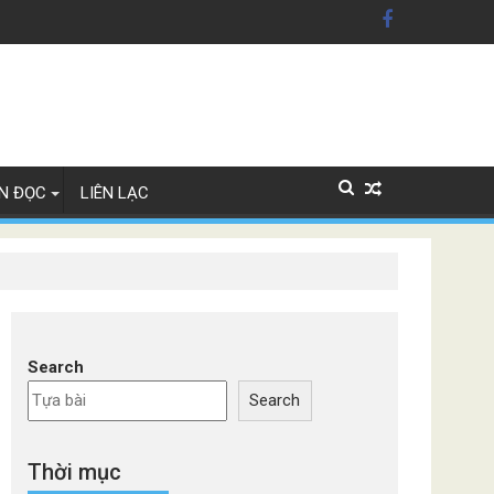
n Mỹ'
ây Lan
N ĐỌC
LIÊN LẠC
Search
Search
Thời mục