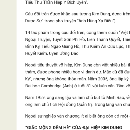
Tiếu Thư Thần Hiệp Ỷ Bích Uyên”.
Câu đối trên được khắc sau tượng Kim Dung, dựng trê
Dược Sư” trong pho truyện “Anh Hùng Xạ Điêu“).
14 tác phẩm trong câu đối trên, cộng thêm cuốn “Việt
Ngoại Truyện, Tuyết Sơn Phi Hồ, Liên Thành Quyết, Th
Đỉnh Ký, Tiếu Ngạo Giang Hồ, Thư Kiếm Ân Cừu Lục, Th
Huyết Kiếm, Uyên Ương Đao.
Ngoài tiểu thuyết võ hiệp, Kim Dung còn viết nhiều bài 
thâm, được phong nhiều học vị danh dự. Mặc dù đã đư
Ký“, nhưng ông không thỏa mãn. Năm 2005, ông lập kỷ 
Đại học Cambridge (Anh) ở tuổi 81 với luận văn “Bàn về
Năm 1959, ông sáng lập và làm chủ bút tờ Minh Báo, v
ông làm chủ tịch Hội đồng Quản trị. Trong làng văn chư
Ngoài sự nghiệp văn chương, ít ai biết ông còn có một
“GIẤC MỘNG ĐÊM HÈ” CỦA ĐẠI HIỆP KIM DUNG