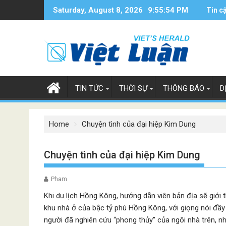
Skip
Saturday, August 8, 2026
9:55:55 PM
Tin c
to
content
TIN TỨC
THỜI SỰ
THÔNG BÁO
D
Home
Chuyện tình của đại hiệp Kim Dung
Chuyện tình của đại hiệp Kim Dung
Pham
Khi du lịch Hồng Kông, hướng dẫn viên bản địa sẽ giới t
khu nhà ở của bậc tỷ phú Hồng Kông, với giọng nói đầy
người đã nghiên cứu “phong thủy” của ngôi nhà trên, nh