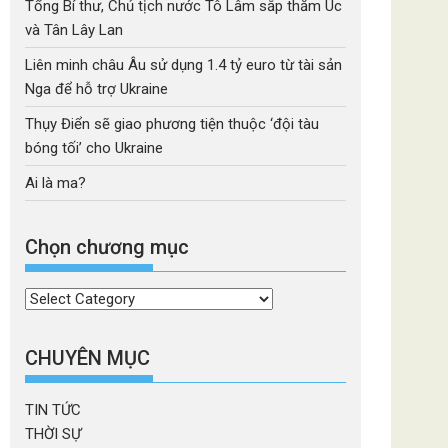
Tổng Bí thư, Chủ tịch nước Tô Lâm sắp thăm Úc
và Tân Lây Lan
Liên minh châu Âu sử dụng 1.4 tỷ euro từ tài sản
Nga để hỗ trợ Ukraine
Thụy Điển sẽ giao phương tiện thuộc ‘đội tàu
bóng tối’ cho Ukraine
Ai là ma?
Chọn chương mục
Chọn
chương
mục
CHUYÊN MỤC
TIN TỨC
THỜI SỰ