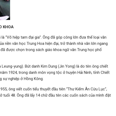
ÁO KHOA
à “Võ hiệp tam đại gia”. Ông đã góp công lớn đưa thể loại văn
của nền văn học Trung Hoa hiện đại, trở thành nhà văn lớn ngang
” đã được chọn trong sách giáo khoa ngữ văn Trung học phổ
Leung-yung). Bút danh Kim Dung (Jin Yong) là do tên ông chiết
 năm 1924, trong danh môn vọng tộc ở huyện Hải Ninh, tỉnh Chiết
ng sự nghiệp ở Hồng Kông.
55, ông viết cuốn tiểu thuyết đầu tiên “Thư Kiếm Ân Cừu Lục“,
 ở tuổi 48. Ông đã lấy 14 chữ đầu tên các cuốn sách của mình đặt