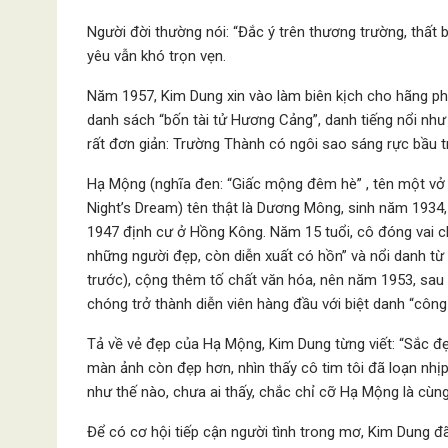
Người đời thường nói: “Đắc ý trên thương trường, thất b
yêu vẫn khó trọn vẹn.
Năm 1957, Kim Dung xin vào làm biên kịch cho hãng ph
danh sách “bốn tài tử Hương Cảng”, danh tiếng nổi như 
rất đơn giản: Trường Thành có ngôi sao sáng rực bầu t
Hạ Mộng (nghĩa đen: “Giấc mộng đêm hè” , tên một vở 
Night’s Dream) tên thật là Dương Mông, sinh năm 1934
1947 định cư ở Hồng Kông. Năm 15 tuổi, cô đóng vai ch
những người đẹp, còn diễn xuất có hồn” và nổi danh từ
trước), cộng thêm tố chất văn hóa, nên năm 1953, sau
chóng trở thành diễn viên hàng đầu với biệt danh “côn
Tả về vẻ đẹp của Hạ Mộng, Kim Dung từng viết: “Sắc đ
màn ảnh còn đẹp hơn, nhìn thấy cô tim tôi đã loạn nhịp
như thế nào, chưa ai thấy, chắc chỉ cỡ Hạ Mộng là cùng
Để có cơ hội tiếp cận người tình trong mơ, Kim Dung 