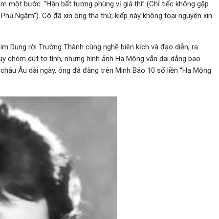
ậm một bước. “Hận bất tương phùng vị giá thì” (Chỉ tiếc không gặp
 Phụ Ngâm“). Cô đã xin ông tha thứ, kiếp này không toại nguyện xin
m Dung rời Trường Thành cùng nghề biên kịch và đạo diễn, ra
Tuy chém dứt tơ tình, nhưng hình ảnh Hạ Mộng vẫn dai dẳng bao
h châu Âu dài ngày, ông đã đăng trên Minh Báo 10 số liền “Hạ Mộng