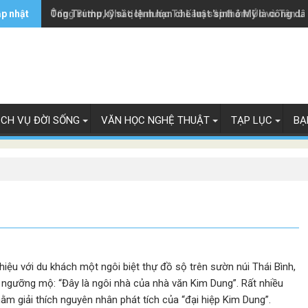
ập nhật
Ông Trump ký sắc lệnh hạn chế luật 'sinh ở Mỹ là công dâ
Tổng Bí thư, Chủ tịch nước Tô Lâm sắp thăm Úc và Tân L
ỊCH VỤ ĐỜI SỐNG
VĂN HỌC NGHỆ THUẬT
TẠP LỤC
BẠ
hiệu với du khách một ngôi biệt thự đồ sộ trên sườn núi Thái Bình,
 ngưỡng mộ: “Đây là ngôi nhà của nhà văn Kim Dung”. Rất nhiều
ằm giải thích nguyên nhân phát tích của “đại hiệp Kim Dung”.