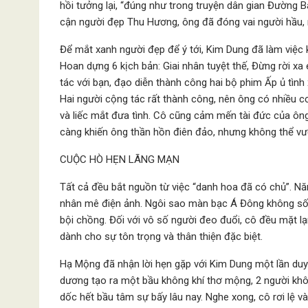
hồi tưởng lại, “đúng như trong truyện dân gian Đường 
cận người đẹp Thu Hương, ông đã đóng vai người hầu,
Để mắt xanh người đẹp để ý tới, Kim Dung đã làm việc
Hoan dựng 6 kịch bản: Giai nhân tuyệt thế, Đừng rời x
tác với bạn, đạo diễn thành công hai bộ phim Ấp ủ tìn
Hai người cộng tác rất thành công, nên ông có nhiều cơ
và liếc mắt đưa tình. Cô cũng cảm mến tài đức của ông,
càng khiến ông thần hồn điên đảo, nhưng không thể vư
CUỘC HÒ HẸN LÃNG MẠN
Tất cả đều bắt nguồn từ việc “danh hoa đã có chủ”. 
nhân mê điện ảnh. Ngôi sao màn bạc Á Đông không số
bội chồng. Đối với vô số người đeo đuổi, cô đều mặt lạ
dành cho sự tôn trọng và thân thiện đặc biệt.
Hạ Mộng đã nhận lời hẹn gặp với Kim Dung một lần du
dương tạo ra một bầu không khí thơ mộng, 2 người kh
dốc hết bầu tâm sự bấy lâu nay. Nghe xong, cô rơi lệ v