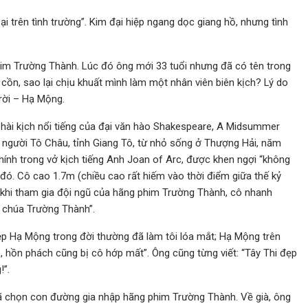
ại trên tình trường”. Kim đại hiệp ngang dọc giang hồ, nhưng tình
im Trường Thành. Lúc đó ông mới 33 tuổi nhưng đã có tên trong
cồn, sao lại chịu khuất mình làm một nhân viên biên kịch? Lý do
rời – Hạ Mộng.
hài kịch nổi tiếng của đại văn hào Shakespeare, A Midsummer
, người Tô Châu, tỉnh Giang Tô, từ nhỏ sống ở Thượng Hải, năm
ính trong vở kịch tiếng Anh Joan of Arc, được khen ngợi “không
 đó. Cô cao 1.7m (chiều cao rất hiếm vào thời điểm giữa thế kỷ
 khi tham gia đội ngũ của hãng phim Trường Thành, cô nhanh
g chúa Trường Thành”.
ẹp Hạ Mộng trong đời thường đã làm tôi lóa mắt; Hạ Mộng trên
, hồn phách cũng bị cô hớp mất”. Ông cũng từng viết: “Tây Thi đẹp
!”.
đã chọn con đường gia nhập hãng phim Trường Thành. Về già, ông