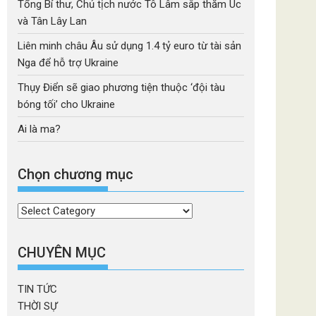
Tổng Bí thư, Chủ tịch nước Tô Lâm sắp thăm Úc
và Tân Lây Lan
Liên minh châu Âu sử dụng 1.4 tỷ euro từ tài sản
Nga để hỗ trợ Ukraine
Thụy Điển sẽ giao phương tiện thuộc ‘đội tàu
bóng tối’ cho Ukraine
Ai là ma?
Chọn chương mục
Chọn
chương
mục
CHUYÊN MỤC
TIN TỨC
THỜI SỰ