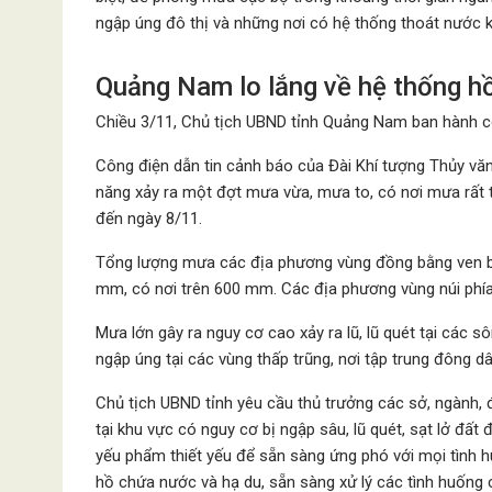
ngập úng đô thị và những nơi có hệ thống thoát nước k
Quảng Nam lo lắng về hệ thống hồ 
Chiều 3/11, Chủ tịch UBND tỉnh Quảng Nam ban hành c
Công điện dẫn tin cảnh báo của Đài Khí tượng Thủy v
năng xảy ra một đợt mưa vừa, mưa to, có nơi mưa rất t
đến ngày 8/11.
Tổng lượng mưa các địa phương vùng đồng bằng ven biể
mm, có nơi trên 600 mm. Các địa phương vùng núi phía
Mưa lớn gây ra nguy cơ cao xảy ra lũ, lũ quét tại các s
ngập úng tại các vùng thấp trũng, nơi tập trung đông d
Chủ tịch UBND tỉnh yêu cầu thủ trưởng các sở, ngành, 
tại khu vực có nguy cơ bị ngập sâu, lũ quét, sạt lở đất 
yếu phẩm thiết yếu để sẵn sàng ứng phó với mọi tình
hồ chứa nước và hạ du, sẵn sàng xử lý các tình huống 