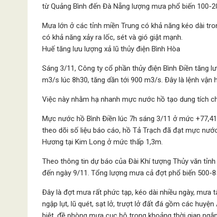
từ Quảng Bình đến Đà Nẵng lượng mưa phổ biến 100-2
Mưa lớn ở các tỉnh miền Trung có khả năng kéo dài tr
có khả năng xảy ra lốc, sét và gió giật mạnh.
Huế tăng lưu lượng xả lũ thủy điện Bình Hòa
Sáng 3/11, Công ty cổ phần thủy điện Bình Điền tăng lư
m3/s lúc 8h30, tăng dần tới 900 m3/s. Đây là lệnh vận
Việc này nhằm hạ nhanh mực nước hồ tạo dung tích ch
Mực nước hồ Bình Điền lúc 7h sáng 3/11 ở mức +77,41
theo dõi số liệu báo cáo, hồ Tả Trạch đã đạt mực nướ
Hương tại Kim Long ở mức thấp 1,3m.
Theo thông tin dự báo của Đài Khí tượng Thủy văn tỉnh 
đến ngày 9/11. Tổng lượng mưa cả đợt phổ biến 500-
Đây là đợt mưa rất phức tạp, kéo dài nhiều ngày, mưa 
ngập lụt, lũ quét, sạt lở, trượt lở đất đá gồm các huy
biệt, đề phòng mưa cục bộ trong khoảng thời gian ngắ