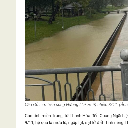
Cầu Gỗ Lim trên sông Hương (TP. Huế) chiều 3/11. (Ản
Các tỉnh miền Trung, từ Thanh Hóa đến Quảng Ngãi hiện
9/11, hệ quả là mưa lũ, ngập lụt, sạt lở đất. Tính riê