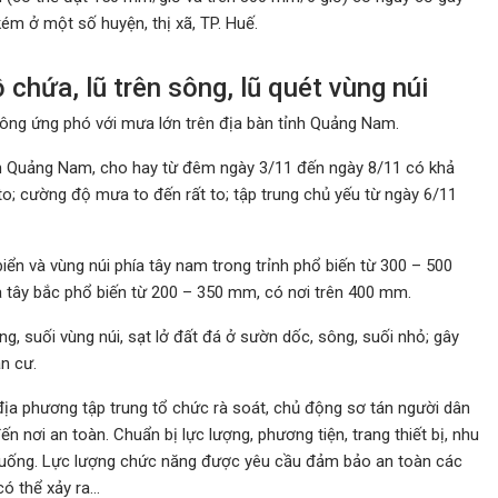
ém ở một số huyện, thị xã, TP. Huế.
chứa, lũ trên sông, lũ quét vùng núi
ông ứng phó với mưa lớn trên địa bàn tỉnh Quảng Nam.
ăn Quảng Nam, cho hay từ đêm ngày 3/11 đến ngày 8/11 có khả
o; cường độ mưa to đến rất to; tập trung chủ yếu từ ngày 6/11
n và vùng núi phía tây nam trong trỉnh phổ biến từ 300 – 500
 tây bắc phổ biến từ 200 – 350 mm, có nơi trên 400 mm.
ông, suối vùng núi, sạt lở đất đá ở sườn dốc, sông, suối nhỏ; gây
ân cư.
địa phương tập trung tổ chức rà soát, chủ động sơ tán người dân
đến nơi an toàn. Chuẩn bị lực lượng, phương tiện, trang thiết bị, nhu
 huống. Lực lượng chức năng được yêu cầu đảm bảo an toàn các
có thể xảy ra…