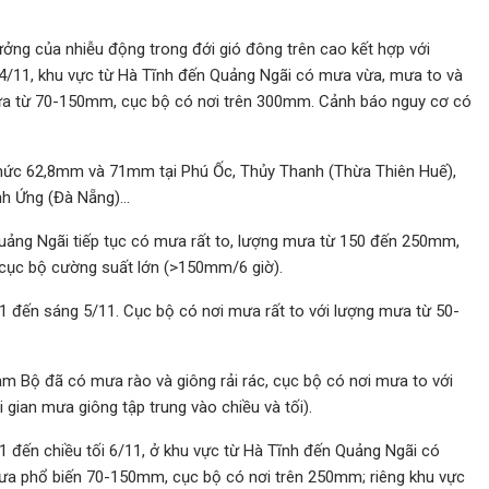
ởng của nhiễu động trong đới gió đông trên cao kết hợp với
 4/11, khu vực từ Hà Tĩnh đến Quảng Ngãi có mưa vừa, mưa to và
 mưa từ 70-150mm, cục bộ có nơi trên 300mm. Cảnh báo nguy cơ có
 mức 62,8mm và 71mm tại Phú Ốc, Thủy Thanh (Thừa Thiên Huế),
nh Ứng (Đà Nẵng)…
Quảng Ngãi tiếp tục có mưa rất to, lượng mưa từ 150 đến 250mm,
cục bộ cường suất lớn (>150mm/6 giờ).
 đến sáng 5/11. Cục bộ có nơi mưa rất to với lượng mưa từ 50-
 Bộ đã có mưa rào và giông rải rác, cục bộ có nơi mưa to với
ian mưa giông tập trung vào chiều và tối).
11 đến chiều tối 6/11, ở khu vực từ Hà Tĩnh đến Quảng Ngãi có
mưa phổ biến 70-150mm, cục bộ có nơi trên 250mm; riêng khu vực