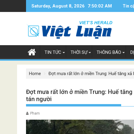
Skip
Saturday, August 8, 2026
7:50:03 AM
Tin c
to
content
TIN TỨC
THỜI SỰ
THÔNG BÁO
D
Home
Đợt mưa rất lớn ở miền Trung: Huế tăng xả 
Đợt mưa rất lớn ở miền Trung: Huế tăng 
tán người
Pham