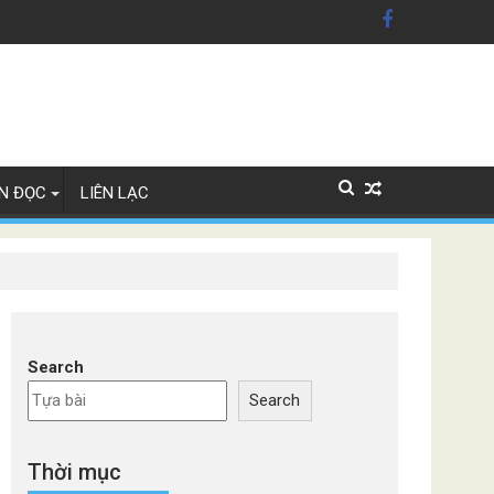
ây Lan
N ĐỌC
LIÊN LẠC
Search
Search
Thời mục