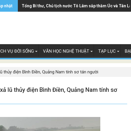
ập nhật
Tổng Bí thư, Chủ tịch nước Tô Lâm sắp thăm Úc và Tân L
ỊCH VỤ ĐỜI SỐNG
VĂN HỌC NGHỆ THUẬT
TẠP LỤC
BẠ
lũ thủy điện Bình Điền, Quảng Nam tính sơ tán người
xả lũ thủy điện Bình Điền, Quảng Nam tính sơ