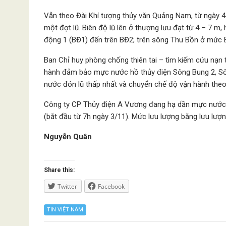
Vẫn theo Đài Khí tượng thủy văn Quảng Nam, từ ngày 4
một đợt lũ. Biên độ lũ lên ở thượng lưu đạt từ 4 – 7 m,
động 1 (BĐ1) đến trên BĐ2; trên sông Thu Bồn ở mức
Ban Chỉ huy phòng chống thiên tai – tìm kiếm cứu nạn t
hành đảm bảo mực nước hồ thủy điện Sông Bung 2, Sôn
nước đón lũ thấp nhất và chuyển chế độ vận hành theo 
Công ty CP Thủy điện A Vương đang hạ dần mực nước c
(bắt đầu từ 7h ngày 3/11). Mức lưu lượng bằng lưu lư
Nguyễn Quân
Share this:
Twitter
Facebook
TIN VIỆT NAM