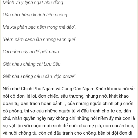
Mảnh vũ y lạnh ngắt như đồng
Oán chi những khách tiêu phòng
Mà xui phận bạc nằm trong má đào”.
“Đêm năm canh lần nương vách quế
Cái buồn này ai để giết nhau
Giết nhau chẳng cái Lưu Cầu
Giết nhau bằng cái u sầu, độc chưa!”
Nếu như Chinh Phụ Ngâm và Cung Oán Ngâm Khúc khi xưa nói về
nỗi cô đơn, lẻ loi, đơn chiếc, sầu thương, nhung nhớ, khát khao
đoàn tụ, oán trách hoàn cảnh…, của những người chinh phụ chốn
cô phòng, thì vợ của những người tù vì đấu tranh cho tự do, dân
chủ, nhân quyền ngày nay không chỉ những nỗi niềm ấy mà còn là
sự vật lộn với cuộc mưu sinh để nuôi cha mẹ già, con cái ăn học,
và nuôi chồng tù, còn cả đấu tranh cho chồng, bền bỉ đội đơn đi