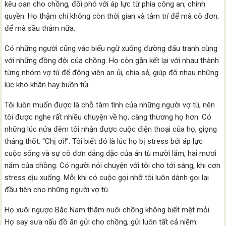
kêu oan cho chồng, đối phó với áp lực từ phía công an, chính
quyền. Họ thậm chí không còn thời gian và tâm trí để mà cô đơn,
để mà sầu thảm nữa.
Có những người cũng vác biểu ngữ xuống đường đấu tranh cùng
với những đồng đội của chồng. Họ còn gắn kết lại với nhau thành
từng nhóm vợ tù để động viên an ủi, chia sẻ, giúp đỡ nhau những
lúc khó khăn hay buồn tủi.
Tôi luôn muốn được là chỗ tâm tình của những người vợ tù, nên
tôi được nghe rất nhiều chuyện về họ, càng thương họ hơn. Có
những lúc nửa đêm tôi nhận được cuộc điện thoại của họ, giọng
thảng thốt: “Chị ơi!”. Tôi biết đó là lúc họ bị stress bởi áp lực
cuộc sống và sự cô đơn dằng dặc của án tù mười lăm, hai mươi
năm của chồng. Có người nói chuyện với tôi cho tới sáng, khi cơn
stress dịu xuống. Mỗi khi có cuộc gọi nhỡ tôi luôn dành gọi lại
đầu tiên cho những người vợ tù.
Họ xuôi ngược Bắc Nam thăm nuôi chồng không biết mệt mỏi.
Họ say sưa nấu đồ ăn gửi cho chồng, gửi luôn tất cả niềm