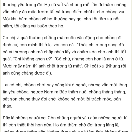
thương yêu trong đó. Họ dù vất vả nhưng mỗi lần đi thăm chồng
vẫn chú ý ăn mặc tươm tất và trang điểm chút ít cho chồng vui.
Mỗi khi thăm chồng về họ thường hay gọi cho tôi tâm sự nỗi
niềm, tôi cũng vui buồn theo họ.
Có chị vì quá thương chồng mà muốn vận động cho chồng đi
định cư, còn mình thì ở lại với con cái: “Thôi, chị mong sang đó
có ai thương anh mà chấp nhận lấy và chăm sóc cho anh thì tốt
quá”. “Chị không ghen ư?”. “Có chứ, nhưng còn hơn là anh ở tù.
Mười mấy năm thì anh chết trong tù mất”. Chị xót xa. (Nhưng rồi
anh cũng chẳng được đi).
Lại có chị, chồng chót say nắng khi ở ngoài, nhưng vẫn một lòng
tin yêu chồng, ngược Nam ra Bắc thăm nuôi chồng tháng tháng,
sắt son chung thuỷ đợi chờ, không hé một lời trách móc, oán
thán.
Đấy là những người vợ. Còn những người yêu của những người tù
thì còn thiệt thòi hơn nữa. Họ âm thầm chờ đợi trong lặng lẽ,
không được thăm gặp, không được chia sẻ tâm tình, không được