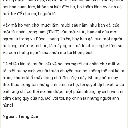
hỏi han quan tâm, không ai biết đến họ, họ thầm lặng hy sinh cả
tuổi trẻ để chờ một người tù.
Vậy mà họ vẫn chờ, mười lăm, mười sáu năm, như bạn gái của
một tù nhân lương tâm (TNLT) vừa mới ra tù; bạn gái của một
người tù trong vụ Đặng Hoàng Thiện; hay bạn gái của một người
tù trong nhóm Vịnh Lưu, là mấy người mà tôi được nghe tâm sự.
Và còn những người khác nữa mà tôi không biết.
Đã nhiều lần tôi muốn viết về họ, nhưng rồi cứ chần chừ mãi, vì
tôi biết sự hy sinh và nỗi truân chuyên của họ không thể chỉ kể ra
trong khuôn khổ mấy dòng chữ đơn điệu này. Nhưng hôm nay
thôi thúc trong tôi những tình cảm về họ, tôi quyết định viết ra dù
biết rằng chỉ có thể nói lên được một phần những hy sinh và tình
cảm đáng quý của họ. Đối với tôi, họ chính là những người anh
hùng!
Nguồn: Tiếng Dân