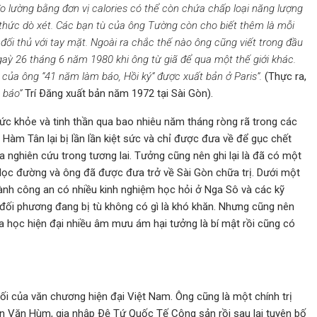
o lường bằng đơn vị calories có thể còn chứa chấp loại năng lượng
thức dò xét. Các bạn tù của ông Tường còn cho biết thêm là mỗi
đối thủ với tay mặt. Ngoài ra chắc thế nào ông cũng viết trong đầu
aỳ 26 tháng 6 năm 1980 khi ông từ giã để qua một thế giới khác.
ủa ông “41 năm làm báo, Hồi ký” được xuất bản ở Paris”.
(Thực ra,
 báo”
Trí Ðăng xuất bản năm 1972 tại Sài Gòn).
sức khỏe và tinh thần qua bao nhiêu năm tháng ròng rã trong các
 Hàm Tân lại bị lần lần kiệt sức và chỉ được đưa về để gục chết
 nghiên cứu trong tương lai. Tưởng cũng nên ghi lại là đã có một
 dọc đường và ông đã được đưa trở về Sài Gòn chữa trị. Dưới một
ành công an có nhiều kinh nghiệm học hỏi ở Nga Sô và các kỹ
t đối phương đang bị tù không có gì là khó khăn. Nhưng cũng nên
a học hiện đại nhiều âm mưu ám hại tưởng là bí mật rồi cũng có
i của văn chương hiện đại Việt Nam. Ông cũng là một chính trị
an Văn Hùm, gia nhập Ðệ Tứ Quốc Tế Cộng sản rồi sau lại tuyên bố