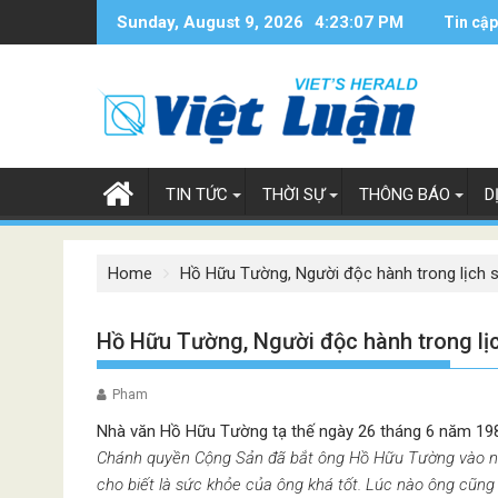
Skip
Sunday, August 9, 2026
4:23:08 PM
Tin cập
to
content
TIN TỨC
THỜI SỰ
THÔNG BÁO
D
Home
Hồ Hữu Tường, Người độc hành trong lịch 
Hồ Hữu Tường, Người độc hành trong lị
Pham
Nhà văn Hồ Hữu Tường tạ thế ngày 26 tháng 6 năm 1980
Chánh quyền Cộng Sản đã bắt ông Hồ Hữu Tường vào n
cho biết là sức khỏe của ông khá tốt. Lúc nào ông cũn