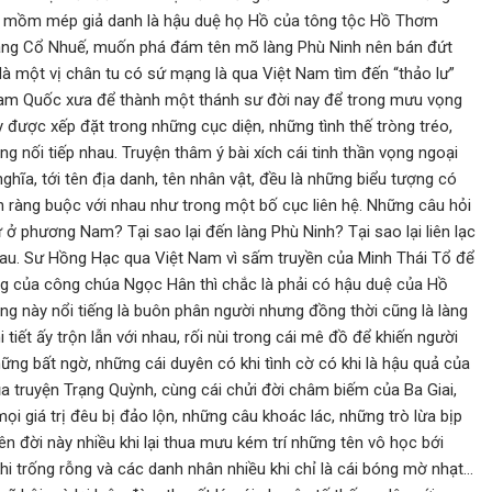
ại mồm mép giả danh là hậu duệ họ Hồ của tông tộc Hồ Thơm
 làng Cổ Nhuế, muốn phá đám tên mõ làng Phù Ninh nên bán đứt
là một vị chân tu có sứ mạng là qua Việt Nam tìm đến “thảo lư”
Tam Quốc xưa để thành một thánh sư đời nay để trong mưu vọng
ược xếp đặt trong những cục diện, những tình thế tròng tréo,
ng nối tiếp nhau. Truyện thâm ý bài xích cái tinh thần vọng ngoại
hĩa, tới tên địa danh, tên nhân vật, đều là những biểu tượng có
ện ràng buộc với nhau như trong một bố cục liên hệ. Những câu hỏi
ư ở phương Nam? Tại sao lại đến làng Phù Ninh? Tại sao lại liên lạc
nhau. Sư Hồng Hạc qua Việt Nam vì sấm truyền của Minh Thái Tổ để
rưởng của công chúa Ngọc Hân thì chắc là phải có hậu duệ của Hồ
ng này nổi tiếng là buôn phân người nhưng đồng thời cũng là làng
tiết ấy trộn lẫn với nhau, rối nùi trong cái mê đồ để khiến người
ng bất ngờ, những cái duyên có khi tình cờ có khi là hậu quả của
a truyện Trạng Quỳnh, cùng cái chửi đời châm biếm của Ba Giai,
mọi giá trị đêu bị đảo lộn, những câu khoác lác, những trò lừa bịp
rên đời này nhiều khi lại thua mưu kém trí những tên vô học bới
hi trống rỗng và các danh nhân nhiều khi chỉ là cái bóng mờ nhạt…