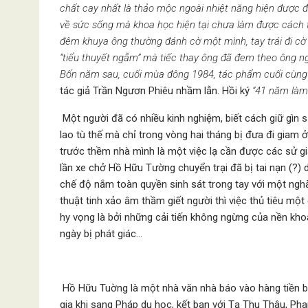
chất cay nhất là thảo mộc ngoài nhiệt năng hiện được đ
về sức sống mà khoa học hiện tại chưa làm được cách 
đêm khuya ông thường đánh cờ một mình, tay trái đi cờ 
“tiểu thuyết ngẫm” mà tiếc thay ông đã đem theo ông ng
Bốn năm sau, cuối mùa đông 1984, tác phẩm cuối cùng c
tác giả Trần Ngươn Phiêu nhầm lẫn. Hồi ký
“41 năm làm
Một người đã có nhiều kinh nghiệm, biết cách giữ gìn 
lao tù thế mà chỉ trong vòng hai tháng bị đưa đi giam ở
trước thềm nhà mình là một việc lạ cần được các sử gia
lần xe chở Hồ Hữu Tường chuyển trại đã bị tai nạn (?)
chế độ nắm toàn quyền sinh sát trong tay với một ngh
thuật tinh xảo âm thầm giết người thì việc thủ tiêu mộ
hy vọng là bởi những cải tiến không ngừng của nền kho
ngày bị phát giác…
Hồ Hữu Tuờng là một nhà văn nhà báo vào hàng tiền bố
gia khi sang Pháp du học, kết bạn với Tạ Thu Thâu, Ph