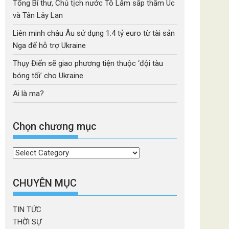
Tổng Bí thư, Chủ tịch nước Tô Lâm sắp thăm Úc
và Tân Lây Lan
Liên minh châu Âu sử dụng 1.4 tỷ euro từ tài sản
Nga để hỗ trợ Ukraine
Thụy Điển sẽ giao phương tiện thuộc ‘đội tàu
bóng tối’ cho Ukraine
Ai là ma?
Chọn chương mục
Chọn
chương
mục
CHUYÊN MỤC
TIN TỨC
THỜI SỰ