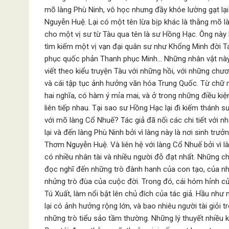
mõ làng Phù Ninh, vô học nhưng đầy khóe lường gạt l
Nguyễn Huệ. Lại có một tên lừa bịp khác là thằng mõ
cho một vị sư từ Tàu qua tên là sư Hồng Hạc. Ông này 
tìm kiếm một vị vạn đại quân sư như Khổng Minh đời 
phục quốc phản Thanh phục Minh… Những nhân vật này đ
viết theo kiểu truyện Tàu với những hồi, với những chươ
và cái tập tục ảnh hưởng văn hóa Trung Quốc. Từ chữ ng
hai nghĩa, có hàm ý mỉa mai, và ở trong những điều ki
liên tiếp nhau. Tại sao sư Hồng Hạc lại đi kiếm thánh s
với mõ làng Cổ Nhuế? Tác giả đã nối các chi tiết với 
lại và đến làng Phù Ninh bởi vì làng này là nơi sinh t
Thơm Nguyễn Huệ. Và liên hệ với làng Cổ Nhuế bởi vì là
có nhiều nhân tài và nhiều người đỗ đạt nhất. Những chi 
đọc nghĩ đến những trò đành hanh của con tạo, của nhữ
nhửng trò đùa của cuộc đời. Trong đó, cái hóm hỉnh củ
Tú Xuất, làm nổi bật lên chủ đích của tác giả. Hầu như 
lại có ảnh hưởng rộng lớn, và bao nhiêu người tài giỏi t
những trò tiểu sảo tầm thường. Những lý thuyết nhiều k