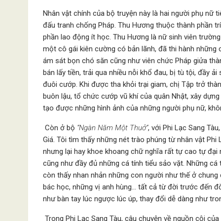
Nhân vật chính của bộ truyện này là hai người phụ nữ t
đấu tranh chống Pháp. Thu Hương thuộc thành phần trí 
phần lao động ít học. Thu Hương là nữ sinh viên trườn
một cô gái kiên cường có bản lãnh, đã thi hành những
ám sát bọn chó săn cũng như viên chức Pháp giửa thàn
bán lấy tiền, trải qua nhiều nỗi khổ đau, bị tù tội, đầ
đuôi cướp. Khi được tha khỏi trại giam, chị Tập trở th
buôn lậu, tổ chức cướp vũ khí của quân Nhật, xây dựng
tạo được những hình ảnh của những người phụ nữ, khôn
Còn ở bộ
“Ngàn Năm Một Thuở”
, với Phi Lạc Sang Tà
Giá. Tôi tìm thấy những nét trào phúng từ nhân vật Phi
nhưng lại hay khoe khoang chữ nghĩa rất tự cao tự đại 
cũng như đầy đủ những cá tính tiểu sảo vặt. Những cá t
còn thấy nhan nhản những con người như thế ở chung q
bác học, những vị anh hùng… tất cả từ đời trước đến đờ
như bàn tay lúc ngược lúc úp, thay đổi dễ dàng như tro
Trong Phi Lạc Sang Tàu, câu chuyện về nguồn cội của 