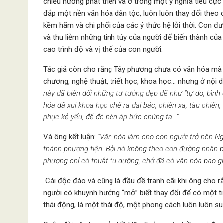
chiều hướng phát triển và ở trong một ý nghĩa tiêu cực
đắp một nền văn hóa dân tộc, luôn luôn thay đổi theo 
kềm hãm và chi phối của các ý thức hệ lỗi thời. Con đ
và thu liễm những tinh túy của người để biến thành c
cao trình độ và vị thế của con người.
Tác giả còn cho rằng Tây phương chưa có văn hóa mà c
chương, nghệ thuật, triết học, khoa học… nhưng ở nội d
này đã biến đổi những tư tưởng đẹp đẽ như “tự do, bình đ
hóa đã xui khoa học chế ra đại bác, chiến xa, tàu chiến
,
phục kẻ yếu, để đè nén áp bức chúng ta…”
Và ông kết luận:
“Văn hóa làm cho con người trở nên Ngư
thành phương tiện. Bởi nó không theo con đường nhân b
phương chỉ có thuật tu dưỡng, chớ đã có văn hóa bao gi
Cái độc đáo và cũng là đầu đề tranh cãi khi ông cho 
người có khuynh hướng “mở” biết thay đổi để có một ti
thái động, là một thái độ, một phong cách luôn luôn su