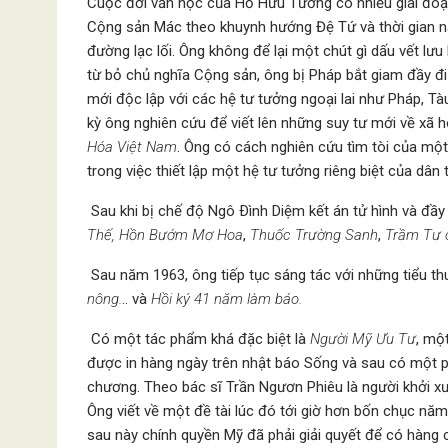
Cuộc đời văn học của Hồ Hữu Tường có nhiều giai đoạ
Cộng sản Mác theo khuynh hướng Đệ Tứ và thời gian nà
đường lạc lối. Ông không để lại một chút gì dấu vết lưu l
từ bỏ chủ nghĩa Cộng sản, ông bị Pháp bắt giam đầy đ
mới độc lập với các hệ tư tưởng ngoại lai như Pháp, Tàu
kỳ ông nghiên cứu để viết lên những suy tư mới về xã hôi
Hóa Việt Nam
. Ông có cách nghiên cứu tìm tòi của một
trong việc thiết lập một hệ tư tưởng riêng biệt của dân 
Sau khi bị chế độ Ngô Ðình Diệm kết án tử hình và đầy đ
Thế, Hồn Bướm Mơ Hoa
,
Thuốc Trường Sanh
,
Trầm Tư c
Sau năm 1963, ông tiếp tục sáng tác với những tiểu t
nông.
.. và
Hồi ký 41 năm làm báo.
Có một tác phẩm khá đặc biệt là
Người Mỹ Ưu Tư
, mộ
được in hàng ngày trên nhật báo Sống và sau có một ph
chương. Theo bác sĩ Trần Ngươn Phiêu là người khởi xư
Ông viết về một đề tài lúc đó tới giờ hơn bốn chục nă
sau này chính quyền Mỹ đã phải giải quyết để có hàng 