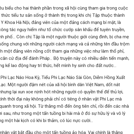
iêu biểu cho hai thành phần trong xã hội cùng tham gia trong cuộc
thức tiểu tư sản sống ở thành thị trong khi chị Tập thuộc thành
g Y Khoa Hà Nội, đảng viên của một đảng cách mạng bí mật, là
 công tác nguy hiểm như tổ chức cướp sân khấu để tuyên truyền,
h phố… Còn chị Tập là một người thuộc giới cùng đinh, bị cha mẹ
y ải sống chung với những người cách mạng và cả những tên đầu trộm
ành một đảng viên nồng cốt tham gia những việc như làm thổ phỉ,
 căn cứ địa để đánh Pháp… Bộ truyện này có nhiều diễn tiến mạnh,
g kể lao động hay trí thức, hết mình hy sinh cho đất nước…
u, Phi Lạc Náo Hoa Kỳ, Tiểu Phi Lạc Náo Sài Gòn, Diễm Hồng Xuất
 Lạc. Một người đậm nét của xã hội bình dân Việt Nam, dốt nát
nhưng lại xun xoe nịnh hót những người có quyền thế để thủ lợi,
ính thời đại này không phải chỉ có tiêng ở nhân vật Phi Lạc mà
uanh trong xã hội. Từ thằng mõ đến ông tiên chỉ, rồi đến các nhà
i sau, như trong một tấn tuồng bi hài mà ở đó sự hữu lý và vô lý
ng một hài kịch có khi bi thảm, có lúc nực cười…
nhân vật bắt đầu cho một tấn tuồng ảo hóa. Vai chính là thằng