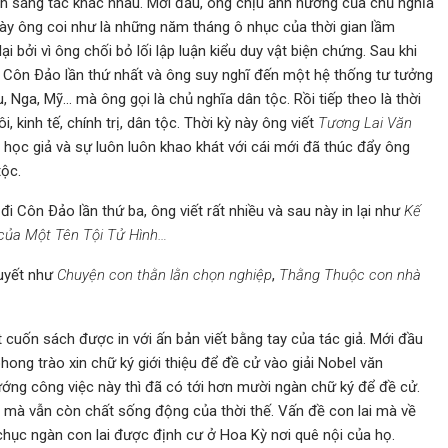
n sáng tác khác nhau. Mới đầu, ông chịu ảnh hưởng của chủ nghĩa
y ông coi như là những năm tháng ô nhục của thời gian lầm
ại bởi vì ông chối bỏ lối lập luận kiểu duy vật biện chứng. Sau khi
i Côn Ðảo lần thứ nhất và ông suy nghĩ đến một hệ thống tư tưởng
, Nga, Mỹ… mà ông gọi là chủ nghĩa dân tộc. Rồi tiếp theo là thời
, kinh tế, chính trị, dân tộc. Thời kỳ này ông viết
Tương Lai Văn
 học giả và sự luôn luôn khao khát với cái mới đã thúc đẩy ông
tộc.
i Côn Ðảo lần thứ ba, ông viết rất nhiều và sau này in lại như
Kế
ủa Một Tên Tội Tử Hình…
huyết như
Chuyện con thằn lằn chọn nghiệp
,
Thằng Thuộc con nhà
t cuốn sách được in với ấn bản viết bằng tay của tác giả. Mới đầu
ong trào xin chữ ký giới thiệu để đề cử vào giải Nobel văn
ớng công việc này thì đã có tới hơn mười ngàn chữ ký để đề cử.
m mà vẫn còn chất sống động của thời thế. Vấn đề con lai mà về
chục ngàn con lai được định cư ở Hoa Kỳ nơi quê nội của họ.