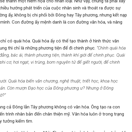
 sẽ thành một hiểm họa cho nhân loại. Như vậy, chúng ta phải xây
chiều hướng phát triển của cuộc nhân sinh và thoát ra được sự
ường ấy, không bị chi phối bởi Ðông hay Tây phương, nhưng kết nạp
ủa mình. Con đường ấy mệnh danh là con đường văn hóa, và nâng
hỉ có quái hóa. Quái hóa ấy có thể tạo thành ở hình thức văn
ung thì chỉ là những phương tiện để đi chinh phục.
“Chính quái hóa
ẳng, bác ái, thành phương tiện, thành khí giới để chinh phục. Quái
phi cơ, hơi ngạt, vi trùng, bom nguyên tử để giết người, để chinh
ời. Quái hóa biến văn chương, nghệ thuật, triết học, khoa học
ản.
Còn mượn Ðạo học của Ðông phương ư? Nhưng ở Ðông
ờ?”
rằng cả Ðông lẫn Tây phương không có văn hóa. Ông tạo ra con
ến trình nhân bản đến chân thiện mỹ. Văn hóa luôn ở trong trạng
y tưởng kiếm tìm.