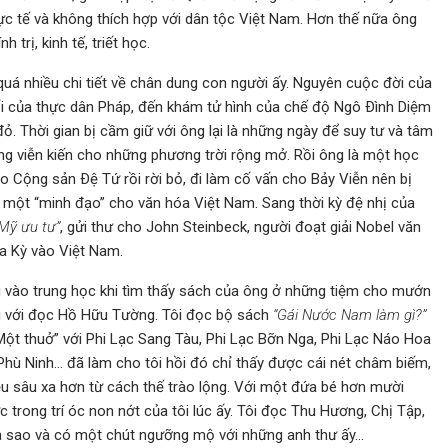
hực tế và không thích hợp với dân tộc Việt Nam. Hơn thế nữa ông
 trị, kinh tế, triết học.
quá nhiều chi tiết về chân dung con người ấy. Nguyên cuộc đời của
 tối của thực dân Pháp, đến khám tử hình của chế độ Ngô Ðình Diệm
. Thời gian bị cầm giữ với ông lại là những ngày để suy tư và tâm
ng viễn kiến cho những phương trời rộng mở. Rồi ông là một học
heo Cộng sản Ðệ Tứ rồi rời bỏ, đi làm cố vấn cho Bảy Viễn nên bị
ìm một “minh đạo” cho văn hóa Việt Nam. Sang thời kỳ đệ nhị của
Mỹ ưu tư”
, gửi thư cho John Steinbeck, người đoạt giải Nobel văn
a Kỳ vào Việt Nam.
ầu vào trung học khi tìm thấy sách của ông ở những tiệm cho mướn
g với đọc Hồ Hữu Tường. Tôi đọc bộ sách
“Gái Nước Nam làm gì?”
ột thuở” với Phi Lạc Sang Tàu, Phi Lạc Bỡn Nga, Phi Lạc Náo Hoa
hù Ninh… đã làm cho tôi hồi đó chỉ thấy được cái nét châm biếm,
u sâu xa hơn từ cách thế trào lộng. Với một đứa bé hơn mười
trong trí óc non nớt của tôi lúc ấy. Tôi đọc Thu Hương, Chị Tập,
ra sao và có một chút ngưỡng mộ với những anh thư ấy…