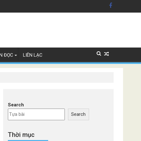
 Mỹ'
 Lan
N ĐỌC
LIÊN LẠC
Search
Search
Thời mục