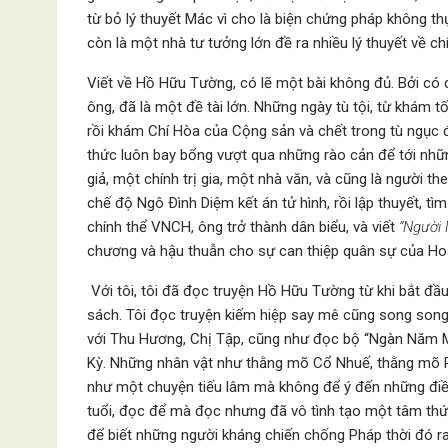
từ bỏ lý thuyết Mác vì cho là biện chứng pháp không t
còn là một nhà tư tưởng lớn đề ra nhiều lý thuyết về chính
Viết về Hồ Hữu Tường, có lẽ một bài không đủ. Bởi có 
ông, đã là một đề tài lớn. Những ngày tù tội, từ khám
rồi khám Chí Hòa của Cộng sản và chết trong tù ngục đỏ
thức luôn bay bổng vượt qua những rào cản để tới nhữ
giả, một chính trị gia, một nhà văn, và cũng là người t
chế độ Ngô Ðình Diệm kết án tử hình, rồi lập thuyết, t
chính thể VNCH, ông trở thành dân biểu, và viết
“Người 
chương và hậu thuẫn cho sự can thiệp quân sự của Ho
Với tôi, tôi đã đọc truyện Hồ Hữu Tường từ khi bắt đ
sách. Tôi đọc truyện kiếm hiệp say mê cũng song son
với Thu Hương, Chị Tập, cũng như đọc bộ “Ngàn Năm M
Kỳ. Những nhân vật như thằng mõ Cổ Nhuế, thằng mõ P
như một chuyện tiếu lâm mà không để ý đến những điề
tuổi, đọc để mà đọc nhưng đã vô tình tạo một tâm thức 
để biết những người kháng chiến chống Pháp thời đó 