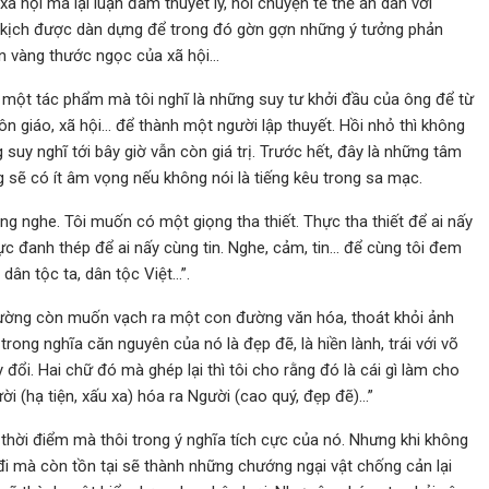
ã hội mà lại luận đàm thuyết lý, nói chuyện tế thế an dân với
i kịch được dàn dựng để trong đó gờn gợn những ý tưởng phản
uôn vàng thước ngọc của xã hội…
, một tác phẩm mà tôi nghĩ là những suy tư khởi đầu của ông để từ
n giáo, xã hội… để thành một người lập thuyết. Hồi nhỏ thì không
suy nghĩ tới bây giờ vẫn còn giá trị. Trước hết, đây là những tâm
sẽ có ít âm vọng nếu không nói là tiếng kêu trong sa mạc.
ng nghe. Tôi muốn có một giọng tha thiết. Thực tha thiết để ai nấy
c đanh thép để ai nấy cùng tin. Nghe, cảm, tin… để cùng tôi đem
dân tộc ta, dân tộc Việt…”.
 Tường còn muốn vạch ra một con đường văn hóa, thoát khỏi ảnh
ng nghĩa căn nguyên của nó là đẹp đẽ, là hiền lành, trái với võ
đổi. Hai chữ đó mà ghép lại thì tôi cho rằng đó là cái gì làm cho
i (hạ tiện, xấu xa) hóa ra Người (cao quý, đẹp đẽ)…”
thời điểm mà thôi trong ý nghĩa tích cực của nó. Nhưng khi không
u đi mà còn tồn tại sẽ thành những chướng ngại vật chống cản lại