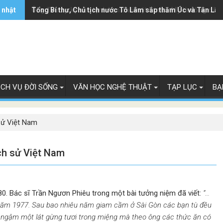
 nhật
Ông Trump ký sắc lệnh hạn chế luật 'sinh ở Mỹ là công dân
Tổng Bí thư, Chủ tịch nước Tô Lâm sắp thăm Úc và Tân Lây
ỊCH VỤ ĐỜI SỐNG
VĂN HỌC NGHỆ THUẬT
TẠP LỤC
BẠ
sử Việt Nam
ch sử Việt Nam
. Bác sĩ Trần Ngươn Phiêu trong một bài tưởng niệm đã viết:
“
…
ăm 1977. Sau bao nhiêu năm giam cầm ở Sài Gòn các bạn tù đều
g ngậm một lát gừng tươi trong miệng mà theo ông các thức ăn có