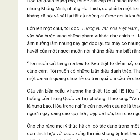
Ðọc tới đoạn thằng mõ, thuộc giai cấp mạt hạng trong x
những Khổng Minh, những Hồ Thích, có phải là một hà
kháng xã hội và xét lại tất cả những gì được gọi là kh
Lớn lên một chút, tôi đọc
“Tương lai văn hóa Việt Nam”
văn hóa bước sang những phạm vi khác như chính trị, tô
ảnh hưởng lắm nhưng bây giờ đọc lại, tôi thấy có những 
huyết của một người muốn nói những điều mà biết rằng 
“Tôi muốn cất tiếng mà kêu to. Kêu thật to để ai nấy cù
cùng cảm. Tôi muốn có những luận điệu đanh thép. Thự
một cái vinh quang chưa hề có trên quả địa cầu về cho 
Câu văn biền ngẫu, ý hướng tha thiết, tác giả Hồ Hữu
hưởng của Trung Quốc và Tây phương. Theo ông, “Văn tro
là hung bạo. Hóa trong nghĩa căn nguyên của nó là thay 
người ngày càng cao quý hơn, đẹp đẽ hơn, làm cho ngườ
Ông cho rằng mọi ý thức hệ chỉ có tác dụng trong một 
còn thích hợp với cuộc sống thì nếu không bị triệt tiê