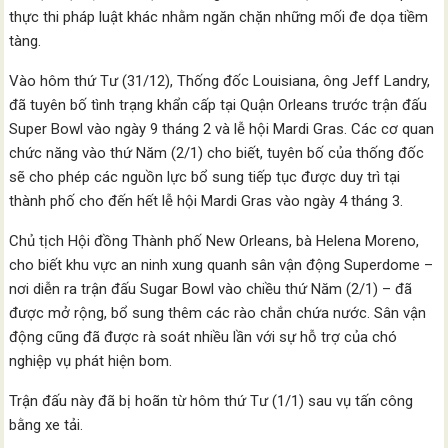
thực thi pháp luật khác nhằm ngăn chặn những mối đe dọa tiềm
tàng.
Vào hôm thứ Tư (31/12), Thống đốc Louisiana, ông Jeff Landry,
đã tuyên bố tình trạng khẩn cấp tại Quận Orleans trước trận đấu
Super Bowl vào ngày 9 tháng 2 và lễ hội Mardi Gras. Các cơ quan
chức năng vào thứ Năm (2/1) cho biết, tuyên bố của thống đốc
sẽ cho phép các nguồn lực bổ sung tiếp tục được duy trì tại
thành phố cho đến hết lễ hội Mardi Gras vào ngày 4 tháng 3.
Chủ tịch Hội đồng Thành phố New Orleans, bà Helena Moreno,
cho biết khu vực an ninh xung quanh sân vận động Superdome –
nơi diễn ra trận đấu Sugar Bowl vào chiều thứ Năm (2/1) – đã
được mở rộng, bổ sung thêm các rào chắn chứa nước. Sân vận
động cũng đã được rà soát nhiều lần với sự hỗ trợ của chó
nghiệp vụ phát hiện bom.
Trận đấu này đã bị hoãn từ hôm thứ Tư (1/1) sau vụ tấn công
bằng xe tải.