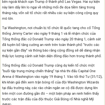
bên ngoài khách sạn Trump ở thành phố Las Vegas. Hai sự kiện
này làm dấy lên lo ngại về những mối đe dọa tiềm tàng trong
tháng này, vốn sẽ tổ chức rất nhiều các sự kiện công cộng quy
mô lớn.
Tại Washington, nơi chuẩn bị tổ chức lễ quốc tang cho cố Tổng
thống Jimmy Carter vào ngày 9 tháng 1 và lễ nhậm chức của
Tổng thống đắc cử Donald Trump vào ngày 20 tháng 1, cảnh sát
đã tuyên bố tăng cường an ninh trên toàn thành phố “trước các
sự kiện gần đây” và thông báo rằng cộng đồng sẽ dễ dàng nhận
thấy lực lượng cảnh sát hiện diện đông đảo hơn trong thành phố.
Tổng thống đắc cử Donald Trump cũng dự kiến tổ chức một
“buổi tập trung mừng chiến thắng” tại nhà thi đấu Capital One
Arena ở Washington vào ngày 19 tháng 1. Vào tối thứ Tư (31/12),
khi khán giả đến xem trận bóng rổ của đội Washington Wizards
tại đấu trường này, các rào chắn ngăn xe cộ đã được dựng lên
trên một con đường gần đó – một biện pháp an ninh hiếm thấy
trước các trận đấu của đội thuộc Giải Bóng rổ Nhà nghề Mỹ
(NBA).