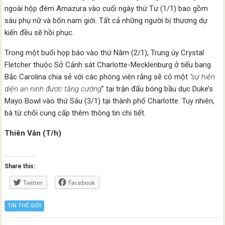
ngoài hộp đêm Amazura vào cuối ngày thứ Tư (1/1) bao gồm
sáu phụ nữ và bốn nam giới. Tất cả những người bị thương dự
kiến đều sẽ hồi phục.
Trong một buổi họp báo vào thứ Năm (2/1), Trung úy Crystal
Fletcher thuộc Sở Cảnh sát Charlotte-Mecklenburg ở tiểu bang
Bắc Carolina chia sẻ với các phóng viên rằng sẽ có một
“sự hiện
diện an ninh được tăng cường
” tại trận đấu bóng bầu dục Duke’s
Mayo Bowl vào thứ Sáu (3/1) tại thành phố Charlotte. Tuy nhiên,
bà từ chối cung cấp thêm thông tin chi tiết.
Thiên Vân (T/h)
Share this:
Twitter
Facebook
TIN THẾ GIỚI