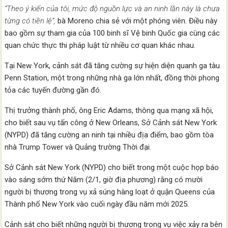
“Theo ý kiến của tôi, mức độ nguồn lực và an ninh lần này là chưa
từng có tiền lệ“,
bà Moreno chia sẻ với một phóng viên. Điều này
bao gồm sự tham gia của 100 binh sĩ Vệ binh Quốc gia cùng các
quan chức thực thi pháp luật từ nhiều cơ quan khác nhau.
Tại New York, cảnh sát đã tăng cường sự hiện diện quanh ga tàu
Penn Station, một trong những nhà ga lớn nhất, đồng thời phong
tỏa các tuyến đường gần đó.
Thị trưởng thành phố, ông Eric Adams, thông qua mạng xã hội,
cho biết sau vụ tấn công ở New Orleans, Sở Cảnh sát New York
(NYPD) đã tăng cường an ninh tại nhiều địa điểm, bao gồm tòa
nhà Trump Tower và Quảng trường Thời đại.
Sở Cảnh sát New York (NYPD) cho biết trong một cuộc họp báo
vào sáng sớm thứ Năm (2/1, giờ địa phương) rằng có mười
người bị thương trong vụ xả súng hàng loạt ở quận Queens của
Thành phố New York vào cuối ngày đầu năm mới 2025.
Cảnh sát cho biết những người bị thương trong vụ việc xảy ra bên