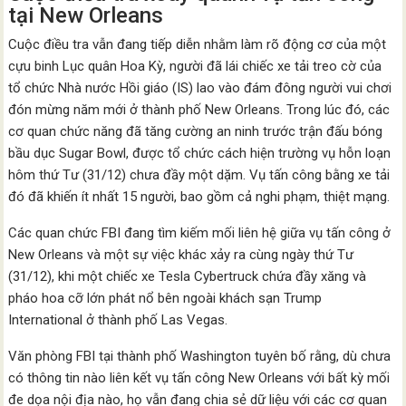
tại New Orleans
Cuộc điều tra vẫn đang tiếp diễn nhằm làm rõ động cơ của một
cựu binh Lục quân Hoa Kỳ, người đã lái chiếc xe tải treo cờ của
tổ chức Nhà nước Hồi giáo (IS) lao vào đám đông người vui chơi
đón mừng năm mới ở thành phố New Orleans. Trong lúc đó, các
cơ quan chức năng đã tăng cường an ninh trước trận đấu bóng
bầu dục Sugar Bowl, được tổ chức cách hiện trường vụ hỗn loạn
hôm thứ Tư (31/12) chưa đầy một dặm. Vụ tấn công bằng xe tải
đó đã khiến ít nhất 15 người, bao gồm cả nghi phạm, thiệt mạng.
Các quan chức FBI đang tìm kiếm mối liên hệ giữa vụ tấn công ở
New Orleans và một sự việc khác xảy ra cùng ngày thứ Tư
(31/12), khi một chiếc xe Tesla Cybertruck chứa đầy xăng và
pháo hoa cỡ lớn phát nổ bên ngoài khách sạn Trump
International ở thành phố Las Vegas.
Văn phòng FBI tại thành phố Washington tuyên bố rằng, dù chưa
có thông tin nào liên kết vụ tấn công New Orleans với bất kỳ mối
đe dọa nội địa nào, họ vẫn đang chia sẻ dữ liệu với các cơ quan