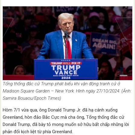
Tổng thống đắc cử Trump phát biểu khi vận động tranh cử ở
Madison Square Garden – New York. Hình ngày 27/10/2024. (Ảnh:
Samira Bouaou/Epoch Times)
Hôm 7/1 vừa qua, ông Donald Trump Jr. đã hạ cánh xuống
Greenland, hòn đảo Bắc Cực mà cha ông, Tổng thống đắc cử
Donald Trump, đã bày tỏ mong muốn sở hữu bất chấp những lời
phản đối kịch liệt từ phía Greenland.