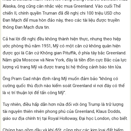
Alaska, ông cũng cân nhắc việc mua Greenland. Vào cuối Thế
chiến II, chính quyền Truman đã đề nghị chi 100 triệu USD cho
Đan Mạch để mua hòn đảo này, theo các tài liệu được truyền
thông Đan Mạch đưa tin.
Cả hai lời đề nghị đều không thành hiện thực, nhưng theo hiệp
ước phòng thủ năm 1951, Mỹ có một căn cứ không quân hiện
được gọi là Căn cứ Không gian Pituffik, ở phía tây bắc Greenland.
Nằm giữa Moscow và New York, đây là tiền đồn cực Bắc của lực
lượng vũ trang Mỹ và được trang bị hệ thống cảnh báo tên lửa.
Ông Pram Gad nhận định rằng Mỹ muốn đảm bảo “không có
cường quốc thù địch nào kiểm soát Greenland vì nơi đây có thể
là vị trí thuận lợi để tấn công Mỹ”.
Tuy nhiên, điều hấp dẫn hơn nữa đối với ông Trump là trữ lượng
tài nguyên thiên nhiên phong phú của Greenland, Klaus Dodds,
giáo sư địa chính trị tại Royal Holloway, Đại học London, cho biết.
Chúng bao gồm dầu và khí đốt, cũng như các kim loại đất hiếm