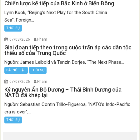
Chiến lược kế tiếp của Bắc Kinh ở Biển Đông
Lynn Kuok, “Beijing’s Next Play for the South China
Sea”, Foreign...
THỜI SỰ
07/08/2026
Pham
Giai đoạn tiếp theo trong cuộc trấn áp các dân tộc
thiểu số của Trung Quốc
Nguồn: James Leibold và Tenzin Dorjee, “The Next Phase...
BÀI NỔI BẬT
THỜI SỰ
07/08/2026
Pham
Kỷ nguyên Ấn Độ Dương – Thái Bình Dương của
NATO đã khép lại
Nguồn: Sebastian Contin Trillo-Figueroa, “NATO’s Indo-Pacific
era is over”,...
THỜI SỰ