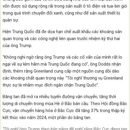
vốn được sử dụng rộng rãi trong sản xuất ô tô điện và tua-bin gió
trong quá trình chuyển đổi xanh, cũng như để sản xuất thiết bị
quân sự.
Hiện Trung Quốc đã đe dọa hạn chế xuất khẩu các khoáng sản
quan trọng và các công nghệ liên quan trước nhiệm kỳ thứ hai
của ông Trump.
“Không nghi ngờ rằng ông Trump và các cố vấn của mình rất lo
ngại về sự kìm hãm mà Trung Quốc đang có”, ông Dodds nhận
định, thêm rằng Greenland cung cấp một nguồn cung dồi dào
các khoáng chất quan trọng này. “Tôi nghĩ thương vụ Greenland
thực sự là nhằm mục đích ngăn chặn Trung Quốc”.
Băng tan đã mở ra nhiều tuyến đường vận chuyển, tăng thời
lượng di chuyển trong mùa Hè ở Bắc bán cầu. Theo Hội đồng Bắc
Cực, vận chuyển hàng hóa ở Bắc Cực đã tăng 37% trong thập kỷ
kết thúc vào năm 2024, một phần do băng tan.
“Tôi nghĩ ông Trump theo bản năng đã nghĩ rằng Bắc Cực đang tan