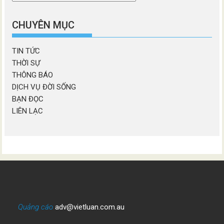
chương
mục
CHUYÊN MỤC
TIN TỨC
THỜI SỰ
THÔNG BÁO
DỊCH VỤ ĐỜI SỐNG
BẠN ĐỌC
LIÊN LẠC
Quảng cáo
adv@vietluan.com.au