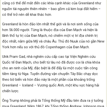
cũng có thể để mắt đến các khía cạnh khác của Greenland như
nguồn tài nguyên thiên nhiên – bao gồm cả kim loại đất hiếm –
có thể trở nên dễ khai thác hơn.
Greenland là hòn đảo lớn nhất thế giới và là nơi sinh sống của
hơn 56.000 người. Từng là thuộc địa của Đan Mạch và hiện là
lãnh thổ tự trị của Đan Mạch, nó chiếm một vị trí địa chính trị
độc nhất, nằm giữa Mỹ và châu Âu. Thủ đô Nuuk của nó gần New
York hơn nếu so với thủ đô Copenhagen của Đan Mạch.
Ulrik Pram Gad, nhà nghiên cứu cấp cao tại Viện Nghiên cứu
Quốc tế Đan Mạch, cho biết từ lâu nó đã được coi là chìa khóa
cho an ninh của Mỹ, đặc biệt là để đẩy lùi một cuộc tấn công
tiềm tàng từ Nga. Tuyến đường vận chuyển Tây Bắc chạy dọc
theo bờ biển và hòn đảo này là một phần của khoảng trống
Greenland – Iceland – Vương quốc Anh, một khu vực hàng hải
chiến lược.
Ông Trump không phải là Tổng thống Mỹ đầu tiên đưa ra ý tưởng
mua Greenland. Năm 1867, khi Tổng thống Andrew Johnson mua