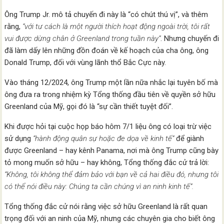
Ông Trump Jr. mô tả chuyến đi này là “có chút thú vị”, và thêm
rằng,
“với tư cách là một người thích hoạt động ngoài trời, tôi rất
vui được dừng chân ở Greenland trong tuần này”
. Nhưng chuyến đi
đã làm dấy lên những đồn đoán về kế hoạch của cha ông, ông
Donald Trump, đối với vùng lãnh thổ Bắc Cực này.
Vào tháng 12/2024, ông Trump một lần nữa nhắc lại tuyên bố mà
ông đưa ra trong nhiệm kỳ Tổng thống đầu tiên về quyền sở hữu
Greenland của Mỹ, gọi đó là “sự cần thiết tuyệt đối”.
Khi được hỏi tại cuộc họp báo hôm 7/1 liệu ông có loại trừ việc
sử dụng
“hành động quân sự hoặc đe dọa về kinh tế”
để giành
được Greenland – hay kênh Panama, nơi mà ông Trump cũng bày
tỏ mong muốn sở hữu – hay không, Tổng thống đắc cử trả lời:
“Không, tôi không thể đảm bảo với bạn về cả hai điều đó, nhưng tôi
có thể nói điều này: Chúng ta cần chúng vì an ninh kinh tế”.
Tổng thống đắc cử nói rằng việc sở hữu Greenland là rất quan
trọng đối với an ninh của Mỹ, nhưng các chuyên gia cho biết ông