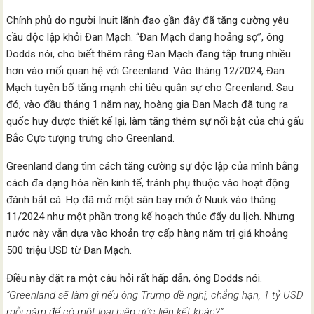
Chính phủ do người Inuit lãnh đạo gần đây đã tăng cường yêu
cầu độc lập khỏi Đan Mạch. “Đan Mạch đang hoảng sợ”, ông
Dodds nói, cho biết thêm rằng Đan Mạch đang tập trung nhiều
hơn vào mối quan hệ với Greenland. Vào tháng 12/2024, Đan
Mạch tuyên bố tăng mạnh chi tiêu quân sự cho Greenland. Sau
đó, vào đầu tháng 1 năm nay, hoàng gia Đan Mạch đã tung ra
quốc huy được thiết kế lại, làm tăng thêm sự nổi bật của chú gấu
Bắc Cực tượng trưng cho Greenland.
Greenland đang tìm cách tăng cường sự độc lập của mình bằng
cách đa dạng hóa nền kinh tế, tránh phụ thuộc vào hoạt động
đánh bắt cá. Họ đã mở một sân bay mới ở Nuuk vào tháng
11/2024 như một phần trong kế hoạch thúc đẩy du lịch. Nhưng
nước này vẫn dựa vào khoản trợ cấp hàng năm trị giá khoảng
500 triệu USD từ Đan Mạch.
Điều này đặt ra một câu hỏi rất hấp dẫn, ông Dodds nói.
“Greenland sẽ làm gì nếu ông Trump đề nghị, chẳng hạn, 1 tỷ USD
mỗi năm để có một loại hiệp ước liên kết khác?”.