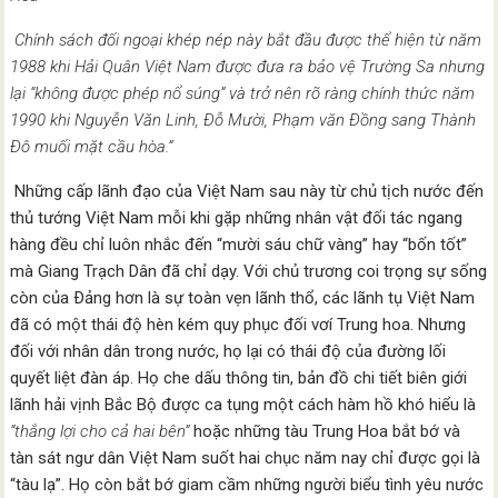
Chính sách đối ngoại khép nép này bắt đầu được thể hiện từ năm
1988 khi Hải Quân Việt Nam được đưa ra bảo vệ Trường Sa nhưng
lại “không được phép nổ súng” và trở nên rõ ràng chính thức năm
1990 khi Nguyễn Văn Linh, Ðỗ Mười, Phạm văn Ðồng sang Thành
Ðô muối mặt cầu hòa.”
Những cấp lãnh đạo của Việt Nam sau này từ chủ tịch nước đến
thủ tướng Việt Nam mỗi khi gặp những nhân vật đối tác ngang
hàng đều chỉ luôn nhắc đến “mười sáu chữ vàng” hay “bốn tốt”
mà Giang Trạch Dân đã chỉ dạy. Với chủ trương coi trọng sự sống
còn của Ðảng hơn là sự toàn vẹn lãnh thổ, các lãnh tụ Việt Nam
đã có một thái độ hèn kém quy phục đối vơí Trung hoa. Nhưng
đối với nhân dân trong nước, họ lại có thái độ của đường lối
quyết liệt đàn áp. Họ che dấu thông tin, bản đồ chi tiết biên giới
lãnh hải vịnh Bắc Bộ được ca tụng một cách hàm hồ khó hiểu là
“thắng lợi cho cả hai bên”
hoặc những tàu Trung Hoa bắt bớ và
tàn sát ngư dân Việt Nam suốt hai chục năm nay chỉ được gọi là
“tàu lạ”. Họ còn bắt bớ giam cầm những người biểu tình yêu nước