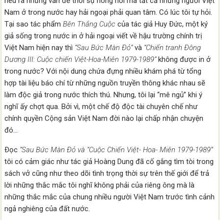
nêu ra những vấn đề thời sự nóng hổi mà tất cả những người Việt
Nam ở trong nước hay hải ngoại phải quan tâm. Có lúc tôi tự hỏi.
Tại sao tác phẩm
Bên Thắng Cuộc
của tác giả Huy Ðức, một ký
giả sống trong nước in ở hải ngoại viết về hậu trường chính trị
Việt Nam hiện nay thì
“Sau Bức Màn Ðỏ”
và
“Chiến tranh Ðông
Dương III: Cuộc chiến Việt-Hoa-Miên 1979-1989”
không được in ở
trong nước? Với nội dung chứa đựng nhiều khám phá từ tổng
hợp tài liệu báo chí từ những nguồn truyền thông khác nhau sẽ
làm độc giả trong nước thích thú. Nhưng, tôi lại “mê ngủ” khi ý
nghĩ ấy chợt qua. Bởi vì, một chế độ độc tài chuyên chế như
chính quyền Cộng sản Việt Nam đời nào lại chấp nhận chuyện
đó…
Ðọc
“Sau Bức Màn Ðỏ và “Cuộc Chiến Việt- Hoa- Miên 1979-1989”
tôi có cảm giác như tác giả Hoàng Dung đã cố gắng tìm tòi trong
sách vở cũng như theo dõi tình trọng thời sự trên thế giới để trả
lời những thắc mắc tôi nghĩ không phải của riêng ông mà là
những thắc mắc của chung nhiều người Việt Nam trước tình cảnh
ngả nghiêng của đất nước.