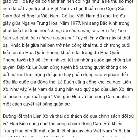
giao với Hoa Kỳ đã có tiến triển nên coi Nga như là kẻ thù số một
nên đã cắt viện trợ cho Việt Nam và hận thuẫn cho Cộng Sản
Cam Bốt chống lại Việt Nam. Có lúc, Việt Nam đã chơi trò đu
giây giữa Nga và Trung Hoa. Năm 1977, khi sang Bắc Kinh trong
phát biểu Lê Duẩn nói:
“Chúng tôi như những đứa em nhỏ, luôn
luôn sát cánh bên những người anh”
. Tuy nhiên ý định này bị thất
bại. Khác biệt giữa hai bên trở nên công khai thù địch trong buổi
tiếp tân do Hoa Quốc Phong khoản đãi trong đó Hoa Quốc
Phong tuyên bố sẽ liên minh với tất cả những quốc gia chống bá
quyền. Ðáp từ, Lê Duẫn cũng tuyên bố cương quyết không cho
bất cứ một lưc lượng đế quốc hay phản động nào vi phạm đến
độc lập quốc gia đồng thời Lê Duẩn cũng công khai ca ngợi Liên
Xô. Như vậy, Việt Nam đã đứng hẳn vào quỹ đạo của Liên Xô, tìm
kế hoạch trục xuất người Viêt gốc Hoa và tấn công Campuchia
một cách quyết liệt bằng quân sự.
Ðường lối thân Liên Xô và thái độ thách đố qua chính sách đối xử
với Hoa Kiều cũng như tấn công chiếm đóng Cam Bốt khiến
Trung Hoa bị mất mặt cần thiết phải dạy cho Việt Nam “một bài