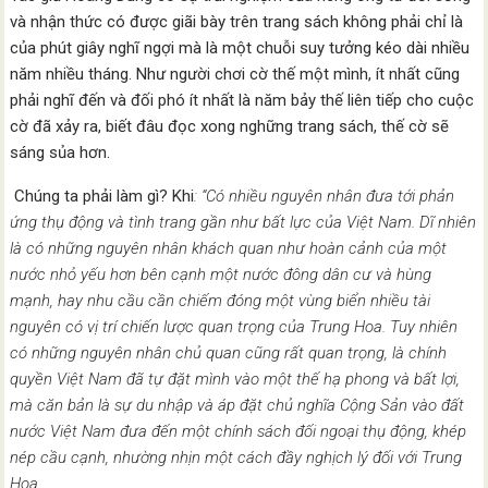
và nhận thức có được giãi bày trên trang sách không phải chỉ là
của phút giây nghĩ ngợi mà là một chuỗi suy tưởng kéo dài nhiều
năm nhiều tháng. Như người chơi cờ thế một mình, ít nhất cũng
phải nghĩ đến và đối phó ít nhất là năm bảy thế liên tiếp cho cuộc
cờ đã xảy ra, biết đâu đọc xong nghững trang sách, thế cờ sẽ
sáng sủa hơn.
Chúng ta phải làm gì? Khi
: “Có nhiều nguyên nhân đưa tới phản
ứng thụ động và tình trang gần như bất lực của Việt Nam. Dĩ nhiên
là có những nguyên nhân khách quan như hoàn cảnh của một
nước nhỏ yếu hơn bên cạnh một nước đông dân cư và hùng
mạnh, hay nhu cầu cần chiếm đóng một vùng biển nhiều tài
nguyên có vị trí chiến lược quan trọng của Trung Hoa. Tuy nhiên
có những nguyên nhân chủ quan cũng rất quan trọng, là chính
quyền Việt Nam đã tự đặt mình vào một thế hạ phong và bất lợi,
mà căn bản là sự du nhập và áp đặt chủ nghĩa Cộng Sản vào đất
nước Việt Nam đưa đến một chính sách đối ngoại thụ động, khép
nép cầu cạnh, nhường nhịn một cách đầy nghịch lý đối với Trung
Hoa