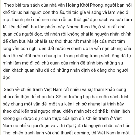
Theo bài tựa sách của nhà văn Hoàng Khởi Phong, người bạn nối
khố từ lúc hai người còn thơ ấu, thì tác gỉa vì sống và làm việc ở
một thành phố nhỏ nên nhàn rỗi có thời giờ đọc sách và sưu tầm
tài liệu để viết hai tác phẩm này. Nhưng theo tôi, ở ví trí rất chủ
quan của người đọc, thì nhàn rỗi không phải là nguyên nhân chính
để cầm bút. Mà phải là sự thôi thúc rất mãnh liệt của một tấm
lòng vẫn còn nghĩ đến đất nước vì chính đó là vấn nạn chung của
dân tộc và đất nước chúng ta. Trong những trang sách ông đã tự
mình làm mờ đi cái chủ quan của mình để trình bày những sự
kiện khách quan hầu để có những nhận định dễ dàng cho người
đọc.
Sách về chiến tranh Việt Nam rất nhiều và sự tham khảo cũng
phải cẩn thận để chọn lựa. Sẽ có trường hợp hai cuốn sách trình
bày chung một vấn đề, một sự kiện lịch sử nhưng lại trình bày
theo chủ kiến trái ngược nhau khiến nhận xét có thể bị thiên lệch
không giữ được sự chân thực của lịch sử. Chiến tranh ở Việt
Nam có nhiều giai đoạn và vị trí địa lý đã là nguyên nhân căn bản.
Thời chiến tranh lạnh với chủ thuyết domino, thì Việt Nam là một