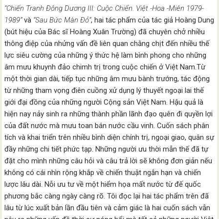
“Chiến Tranh Ðông Dương III: Cuộc Chiến. Việt -Hoa -Miên 1979-
1989”
và
“Sau Bức Màn Ðỏ”
, hai tác phẩm của tác giả Hoàng Dung
(bút hiệu của Bác sĩ Hoàng Xuân Trường) đã chuyên chở nhiều
thông điệp của nhửng vấn đề liên quan chằng chịt đến nhiều thế
lực siêu cường của những ý thức hệ làm bình phong cho những
âm mưu khuynh đảo chimh trị trong cuộc chiến ở Việt Nam.Từ
một thời gian dài, tiếp tục những âm mưu bành trướng, tác động
từ những tham vọng điên cuồng xử dụng lý thuyết ngoại lai thế
giới đại đồng của những người Cộng sản Việt Nam. Hậu quả là
hiện nay nảy sinh ra những thành phần lãnh đạo quên đi quyền lợi
của đất nước mà mưu toan bán nước cầu vinh. Cuốn sách phân
tích và khai triển trên nhiều bình diện chính trị, ngoại giao, quân sự
đầy những chi tiết phức tạp. Những người ưu thời mẫn thế đã tự
đặt cho mình những câu hỏi và câu trả lời sẽ không đơn giản nếu
không có cái nhìn rộng khắp về chiến thuật ngắn hạn và chiến
lược lâu dài. Nỗi ưu tư về một hiểm họa mất nước từ đế quốc
phương bắc càng ngày càng rõ. Tôi đọc lại hai tác phẩm trên đã
lâu từ lúc xuất bản lần đầu tiên và cảm giác là hai cuốn sách vẫn