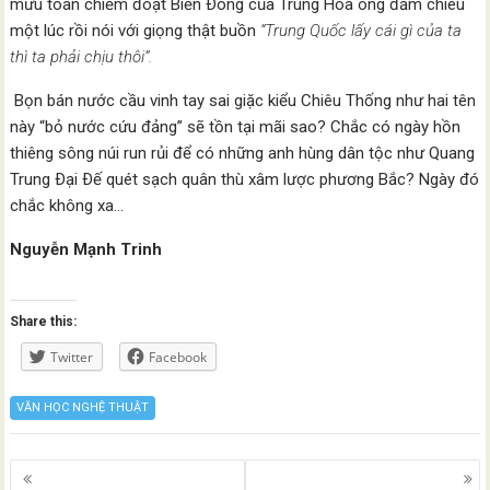
mưu toan chiếm đoạt Biển Ðông của Trung Hoa ông đăm chiêu
một lúc rồi nói với giọng thật buồn
“Trung Quốc lấy cái gì của ta
thì ta phải chịu thôi”.
Bọn bán nước cầu vinh tay sai giặc kiểu Chiêu Thống như hai tên
này “bỏ nước cứu đảng” sẽ tồn tại mãi sao? Chắc có ngày hồn
thiêng sông núi run rủi để có những anh hùng dân tộc như Quang
Trung Ðại Ðế quét sạch quân thù xâm lược phương Bắc? Ngày đó
chắc không xa…
Nguyễn Mạnh Trinh
Share this:
Twitter
Facebook
VĂN HỌC NGHỆ THUẬT
Posts