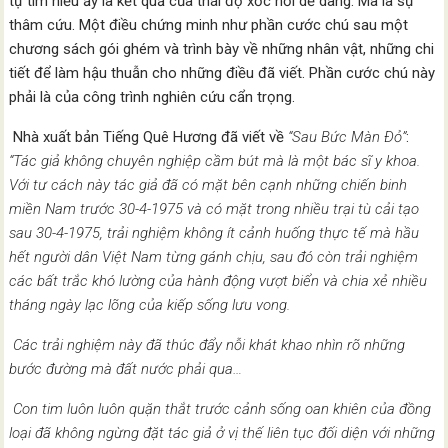
tự tìm hiểu ấy là kết quả của thái độ xốc nổi dễ dàng. Mà là sự
thâm cứu. Một điều chứng minh như phần cước chú sau một
chương sách gói ghém và trình bày về những nhân vật, những chi
tiết để làm hậu thuẫn cho những điều đã viết. Phần cước chú này
phải là của công trình nghiên cứu cẩn trọng.
Nhà xuất bản Tiếng Quê Hương đã viết về
“Sau Bức Màn Ðỏ”
:
“Tác giả không chuyên nghiệp cầm bút mà là một bác sĩ y khoa.
Với tư cách này tác giả đã có mặt bên cạnh những chiến binh
miền Nam trước 30-4-1975 và có mặt trong nhiều trại tù cải tạo
sau 30-4-1975, trải nghiệm không ít cảnh huống thực tế mà hầu
hết người dân Việt Nam từng gánh chịu, sau đó còn trải nghiệm
các bất trắc khó lường của hành động vượt biển và chia xẻ nhiều
tháng ngày lạc lõng của kiếp sống lưu vong.
Các trải nghiệm này đã thúc đẩy nỗi khát khao nhìn rõ những
bước đường mà đất nước phải qua…
Con tim luôn luôn quặn thắt trước cảnh sống oan khiên của đồng
loại đã không ngừng đặt tác giả ở vị thế liên tục đối diện với những