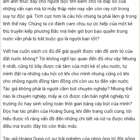
ám ảnh thúc đẩy cho người đọc tìm kiếm cho ra đáp số của
những vấn nạn mà từ mấy thập niên nay vẫn còn ray rứt trong
suy tư độc giả. Tích cực hơn là câu hỏi chúng ta phải làm gì trong
tình thế này. Chúng ta có đành cam chịu sự ức hiếp của một kẻ
thù truyền kiếp phương Bắc mà hiện giờ bọn bạo quyền trong
nước vẫn phải bị bắt buộc gọi là người bạn tốt?
Viết hai cuốn sách có đủ để giải quyết được vấn đề sinh tử của
đất nước không? Tôi không nghĩ lạc quan đến độ như vậy. Nhưng
ít nhất, cũng tỏ bầy được cái tâm của một kẻ sĩ yêu nước, tự
mình đặt ra những câu hỏi có khi cho mình nhưng cũng có khi
cho những người đồng tâm đồng chí còn ưu tư đến vận nước.
Tác giả không phải là người cầm bút chuyên nghiệp? Nhưng thế
nào là chuyên nghiệp, mấy ai có được căn bản nghề nghiệp từ
trường ốc hay sinh sống toàn thời gian bằng cây bút của mình?
Ðọc hai tác phẩm của Hoàng Dung, khi đến trang cuối cùng, tôi
hiểu được rõ ràng vấn đề đến những chi tiết và rút ra được nhiều
điều mà trước đây tôi còn thắc mắc.
Tác giả Hoàng Dung có sự trải nghiệm của riêng ông từ đời sống