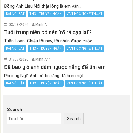
Đồng Ánh Liễu Nói thật lòng là em vẫn...
BÀI NỔI BẬT
THƠ - TRUYỆN NGẮN
VĂN HỌC NGHỆ THUẬT
03/08/2026
Minh Anh
Tuổi trung niên có nên ‘rổ rá cạp lại’?
Tuấn Loan Chiều tối nay, tôi nhận được cuộc...
BÀI NỔI BẬT
THƠ - TRUYỆN NGẮN
VĂN HỌC NGHỆ THUẬT
31/07/2026
Minh Anh
Đã bao giờ anh dám ngược nắng để tìm em
Phương Ngô Anh có tin rằng đã hơn một...
BÀI NỔI BẬT
THƠ - TRUYỆN NGẮN
VĂN HỌC NGHỆ THUẬT
Search
Search