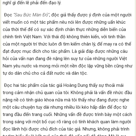
nghĩ gì đến lẽ phải đến đạo lý.
Ðọc
“Sau Bức Màn Ðỏ”
, độc giả thấy được ý định của một người
viết muốn có một tác phẩm nêu nói lên được những uẩn khúc
của thời thế để có sự xác định chân thực những diễn biến của
chính tình Việt Nam. Với thái độ không thiên kiến, với tinh thần
của một người trí thức luôn đi tìm kiếm chân lý, để may ra có thể
đạt được mục đích cho tác phẩm. Là giải đáp được những câu
hỏi của vấn nạn đang đè nặng lên suy tư của những người Việt
Nam yêu nước và mong mỏi một nền độc lập vững bền cũng như
tự do dân chủ cho cả đất nước và dân tộc.
Ðọc hai tác phẩm của tác giả Hoàng Dung thấy sự thoải mái
trong cảm nhận chủ quan của tôi. Không phải là vấn đề nhức đầu
nặng nề có tính giáo khoa nữa mà tôi thấy như đang được nghe
một câu chuyện tuy dài nhưng nhiều lôi kéo hấp dẫn để đọc từ
trang đầu đến trang cuối. Những vấn đề được trình bày một cách
trong sáng với một bố cục rõ ràng có tính khách quan làm người
đọc lãnh hội được chủ đích của tác giả. Nhưng, không phải trình