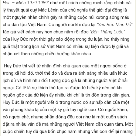
Hoa – Miên 1979-1989”
như một cách chứng minh rằng chính cái
lý thuyết quái quỷ Mác Lênin của chủ nghĩa thế giới đại đồng là
một nguyên nhân chính gây ra những cuộc núi xương sông máu
cho dân tộc Việt Nam. Có người nói khi đọc lại
“Sau Bức Màn Ðỏ”
tác giả viết cách nay hơn chục năm rồi đọc
“Bên Thắng Cuộc”
của Huy Ðức một thời gây xáo động trong dư luận, họ thấy rằng
quả thật trong lịch sử Việt Nam có nhiều sự kiện được lý giải và
nhận xét theo những chiều hướng khác nhau.
Huy Ðức thì viết từ nhận định chủ quan của một người sống ở
trong xã hội đó, thời thế đo và đưa ra ánh sáng nhiều uẩn khúc
lịch sử và hình như đối tượng độc giả là những người Việt ở hải
ngoại. Có lẽ là sự thích thú tạo ra được từ hiếu kỳ nên có khi
nguồn gốc của dữ kiện ấy nhiều khi chỉ là tin đồn trong dân gian.
Huy Ðức là một người viết ở trong nước có sự hấp dẫn của một
văn phong khác lạ của một ký giả tay nghề cao. Có người khen,
có người chê, nhưng phần đông đều coi như là một cuốn sách
đặt ra nhiều vấn đề mà những người Việt Nam cần quan tâm. Một
cuộc chiến tuy đã qua bốn chục năm nhưng vẫn còn để lại những