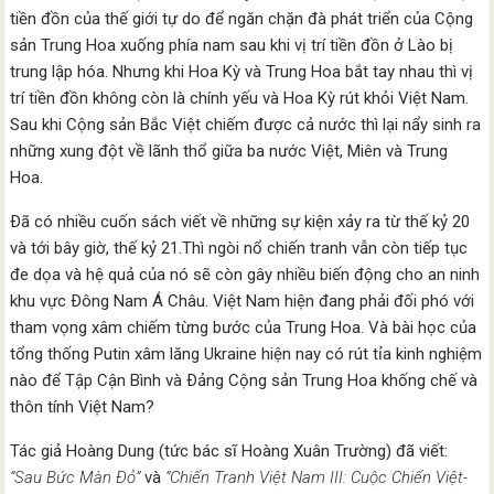
tiền đồn của thế giới tự do để ngăn chặn đà phát triển của Cộng
sản Trung Hoa xuống phía nam sau khi vị trí tiền đồn ở Lào bị
trung lập hóa. Nhưng khi Hoa Kỳ và Trung Hoa bắt tay nhau thì vị
trí tiền đồn không còn là chính yếu và Hoa Kỳ rút khỏi Việt Nam.
Sau khi Cộng sản Bắc Việt chiếm được cả nước thì lại nẩy sinh ra
những xung đột về lãnh thổ giữa ba nước Việt, Miên và Trung
Hoa.
Ðã có nhiều cuốn sách viết về những sự kiện xảy ra từ thế kỷ 20
và tới bây giờ, thế kỷ 21.Thì ngòi nổ chiến tranh vẫn còn tiếp tục
đe dọa và hệ quả của nó sẽ còn gây nhiều biến động cho an ninh
khu vực Ðông Nam Á Châu. Việt Nam hiện đang phải đối phó với
tham vọng xâm chiếm từng bước của Trung Hoa. Và bài học của
tổng thống Putin xâm lăng Ukraine hiện nay có rút tỉa kinh nghiệm
nào để Tập Cận Bình và Ðảng Cộng sản Trung Hoa khống chế và
thôn tính Việt Nam?
Tác giả Hoàng Dung (tức bác sĩ Hoàng Xuân Trường) đã viết:
“Sau Bức Màn Ðỏ”
và
“Chiến Tranh Việt Nam III: Cuộc Chiến Việt-