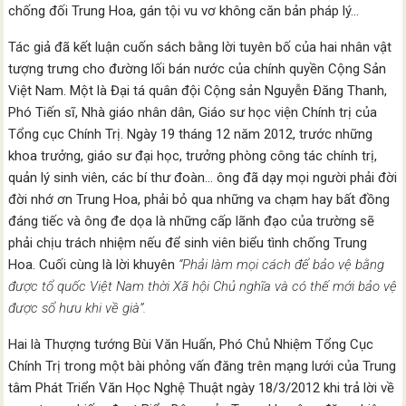
chống đối Trung Hoa, gán tội vu vơ không căn bản pháp lý…
Tác giả đã kết luận cuốn sách bằng lời tuyên bố của hai nhân vật
tượng trưng cho đường lối bán nước của chính quyền Cộng Sản
Việt Nam. Một là Đại tá quân đội Cộng sản Nguyễn Ðăng Thanh,
Phó Tiến sĩ, Nhà giáo nhân dân, Giáo sư học viện Chính trị của
Tổng cục Chính Trị. Ngày 19 tháng 12 năm 2012, trước những
khoa trưởng, giáo sư đại học, trưởng phòng công tác chính trị,
quản lý sinh viên, các bí thư đoàn… ông đã dạy mọi người phải đời
đời nhớ ơn Trung Hoa, phải bỏ qua những va chạm hay bất đồng
đáng tiếc và ông đe dọa là những cấp lãnh đạo của trường sẽ
phải chịu trách nhiệm nếu để sinh viên biểu tình chống Trung
Hoa. Cuối cùng là lời khuyên
“Phải làm mọi cách để bảo vệ bằng
được tổ quốc Việt Nam thời Xã hội Chủ nghĩa và có thế mới bảo vệ
được sổ hưu khi về già”.
Hai là Thượng tướng Bùi Văn Huấn, Phó Chủ Nhiệm Tổng Cục
Chính Trị trong một bài phỏng vấn đăng trên mạng lưới của Trung
tâm Phát Triển Văn Học Nghệ Thuật ngày 18/3/2012 khi trả lời về