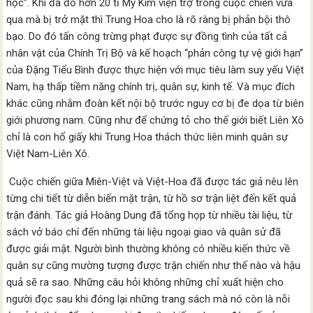
học”. Khi đã đổ hơn 20 tỉ Mỹ Kim viện trợ trong cuộc chiến vừa
qua mà bị trở mặt thì Trung Hoa cho là rõ ràng bị phản bội thô
bạo. Do đó tấn công trừng phạt được sự đồng tình của tất cả
nhân vật của Chính Trị Bộ và kế hoạch “phản công tự vệ giới hạn”
của Ðặng Tiểu Bình được thực hiện với mục tiêu làm suy yếu Việt
Nam, hạ thấp tiềm năng chính trị, quân sự, kinh tế. Và mục đích
khác cũng nhằm đoàn kết nội bộ trước nguy cơ bị đe dọa từ biên
giới phương nam. Cũng như để chứng tỏ cho thế giới biết Liên Xô
chỉ là con hổ giấy khi Trung Hoa thách thức liên minh quân sự
Việt Nam-Liên Xô.
Cuộc chiến giữa Miên-Việt và Việt-Hoa đã được tác giả nêu lên
từng chi tiết từ diễn biến mặt trận, từ hồ sơ trận liệt đến kết quả
trận đánh. Tác giả Hoàng Dung đã tổng họp từ nhiều tài liệu, từ
sách vở báo chí đến những tài liệu ngoại giao và quân sử đã
được giải mật. Người bình thường không có nhiều kiến thức về
quân sự cũng mường tượng được trận chiến như thế nào và hậu
quả sẽ ra sao. Những câu hỏi không những chỉ xuất hiện cho
người đọc sau khi đóng lại những trang sách mà nó còn là nỗi