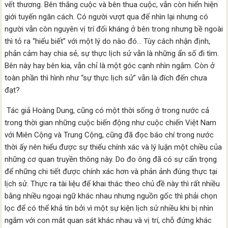
vết thương. Bên thắng cuộc và bên thua cuộc, vẫn còn hiển hiện
giới tuyến ngăn cách. Có người vượt qua để nhìn lại nhưng có
người vẫn còn nguyên vị trí đối kháng ở bên trong nhưng bề ngoài
thì tỏ ra “hiểu biết” với một lý do nào đó… Tùy cách nhận định,
phản cảm hay chia sẻ, sự thực lịch sử vẫn là những ẩn số đi tìm.
Bên này hay bên kia, vẫn chỉ là một góc cạnh nhìn ngắm. Còn ở
toàn phần thì hình như “sự thực lịch sử” vẫn là đích đến chưa
đạt?
Tác giả Hoàng Dung, cũng có một thời sống ở trong nước cả
trong thời gian những cuộc biến động như cuộc chiến Việt Nam
với Miên Cộng và Trung Cộng, cũng đã đọc báo chí trong nước
thời ấy nên hiểu được sự thiếu chính xác và lý luận một chiều của
những cơ quan truyền thông này. Do đo ông đã có sự cẩn trọng
để những chi tiết được chính xác hơn và phản ảnh đúng thực tại
lịch sử. Thực ra tài liệu để khai thác theo chủ đề này thì rất nhiều
bằng nhiều ngoại ngữ khác nhau nhưng nguồn gốc thì phải chọn
lọc để có thể khả tín bởi vì một sự kiện lịch sử nhiều khi bị nhìn
ngắm với con mắt quan sát khác nhau và vị trí, chỗ đứng khác