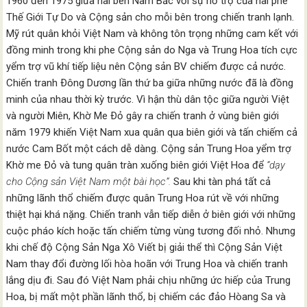
1960 đến 1975 giữa hai bên Nam Bắc với sự hỗ trợ của hai phe
Thế Giới Tự Do và Cộng sản cho mỗi bên trong chiến tranh lạnh.
Mỹ rút quân khỏi Việt Nam và không tôn trọng những cam kết với
đồng minh trong khi phe Cộng sản do Nga và Trung Hoa tích cực
yểm trợ vũ khí tiếp liệu nên Cộng sản BV chiếm được cả nước.
Chiến tranh Ðông Dương lần thứ ba giữa những nước đã là đồng
minh của nhau thời kỳ trước. Vì hận thù dân tộc giữa người Việt
và người Miên, Khờ Me Ðỏ gây ra chiến tranh ở vùng biên giới
năm 1979 khiến Việt Nam xua quân qua biên giới và tấn chiếm cả
nước Cam Bốt một cách dễ dàng. Cộng sản Trung Hoa yểm trợ
Khờ me Ðỏ và tung quân tràn xuống biên giới Việt Hoa để
“dạy
cho Cộng sản Việt Nam một bài học”.
Sau khi tàn phá tất cả
những lãnh thổ chiếm được quân Trung Hoa rút về với những
thiệt hại khá nặng. Chiến tranh vẫn tiếp diễn ở biên giới với những
cuộc pháo kích hoặc tấn chiếm từng vùng tương đối nhỏ. Nhưng
khi chế độ Cộng Sản Nga Xô Viết bị giải thể thì Cộng Sản Việt
Nam thay đổi đường lối hòa hoãn với Trung Hoa và chiến tranh
lắng dịu đi. Sau đó Việt Nam phải chịu những ức hiếp của Trung
Hoa, bị mất một phần lãnh thổ, bị chiếm các đảo Hòang Sa và