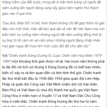
thăng trầm của đất nước, trong đó in hẳn hình bóng cả người đã
nằm xuống lẫn người đang vùng vẫy giữa trăm nghìn thử thách
gian nan ở quê nhà.
“Sau Bức Màn Ðỏ” vì thế, hình thành không chỉ để góp thêm lời giải
đáp cho một thắc mắc đã kéo quá dài về vấn đề Việt Nam mà còn
biểu hiện sự tưởng niệm những người đã nằm xuống đồng thời là
sự bày tỏ lời cám ơn và cảm phục những người đang chấp nhận
mọi gian nguy để mưu tìm một cuộc đổi đời cho dân tộc.”
Với
“Chiến tranh Ðông Dương III; Cuộc Chiến Việt Hoa Miên 1979-
1989”
một khoảng thời gian được vẽ lại. Hai mươi năm không phải
là dài đối với lịch sử nhưng ở Ðông Dương đã có biết bao nhiêu
biến cố xảy ra và liên quan đến cả tình hình thế giới. Chiến tranh
lần thứ nhất bắt đầu từ 1945 đến 1954 giữa quân đội Liên Hiệp
Pháp và quân đội Cộng sản Việt Minh chấm dứt với trận Ðiện
Biên Phủ và Việt Nam bị chia đôi thành hai quốc gia Việt Nam
Cộng Hòa ở miền nam vĩ truyến 17 và Việt Nam Dân Chủ Cộng
Hòa ở miền Bắc. Chiến tranh Ðông Dương lần thứ hai từ năm