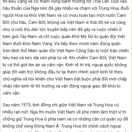
thì kiêu căng và có tham vọng bành trướng tới Thái Lan. Dựa vào
hậu thuẫn của Nga nên đã gây nhiều va chạm với Trung Hoa, đuổi
người Hoa ra khỏi Việt Nam và có mưu toan tạo một nước Cam
Bốt chư hầu. Cam Bốt, không ưa Việt Nam vì thái độ kẻ cả cũng
như vì mối thù dân tộc truyền kiếp nên đã gây ra cuộc chiến ở
biên giới Tây Nam và rốt cuộc quân Khờ Me Ðỏ bị quân đội Việt
Nam đuổi khỏi Nam Vang. Và tiếp theo mười năm đóng quân
trên lãnh thổ Miên quân đôi Việt Nam Cộng Sản bị một trận chiến
tiêu hao và kéo dài nên phải lui về. Khi chiếm Cam Bốt, Việt Nam
bị cả thế giới lên án và cấm vận. Kinh tế trì trệ, ngoại quốc không
giúp đỡ viện trợ, không đầu tư lại thêm chính sách kinh tế theo
chủ nghĩa xã hội khiến cho Việt Nam bắt buộc phải đổi mới chấp
nhận nền kinh tế thĩ trường và vận động ngoại giao để khỏi bị
cấm vận…
Sau năm 1975, tình đồng chí giữa Việt Nam và Trung Hoa có
nhiều rạn nứt. Nga thì muốn Việt Nam về phe mình làm một ví trí
chống giữ Trung Hoa ở phía nam và có những căn cứ quân sự để
khống chế vùng Ðông Nam Á. Trung Hoa thì chính sách ngoại