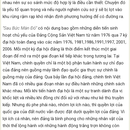
nhau nên sự so sánh mức độ hợp lý là điều cần thiết. Chuyện đó
là yếu tố quan trọng và nếu người nghiên cứu sơ ý sẽ bị lọt vào
khu rừng rậm rạp khó nhận định phương hướng để có đường ra.
“Sau Bức Màn Ðỏ”
có nội dung bao gồm những diễn tiến sinh
hoạt chủ yếu của Ðảng Cộng Sản Việt Nam từ năm 1976 qua 7 kỳ
đại hội toàn đang vào các năm 1976, 1981,1986,1991,1997, 2001,
2006. Mỗi một kỳ đại hội đảng là thời điểm kết thúc một giai
đoạn để mở ra một giai đoạn kế tiếp khác trong tương lai. Tại
Việt Nam, chính quyền chỉ là một bộ phận tuân hành sự chỉ đạo
của đảng nên guồng máy lãnh đạo quốc gia thực sự chính là
guồng máy của đảng. Qua bảy lần đại hội đảng, chính tình Việt
Nam đã có nhiều giai đoạn nhân sự điều hành những chính sách
khác nhau. Mỗi khi tiến hành đại hội là một sự tranh dành địa vị
khốc liệt và nhiều khi đồng chí đối xử với nhau như kẻ thù truyền
kiếp. Nhưng dù phe phái nào, nhóm lợi ích nào, thì quyền lợi của
quốc gia của đất nước vẫn được đặt dưới quyền lợi của đảng. Vì
lợi ích cá nhân, nên đảng là bình phong cho những nhân vật của
thời thế lộng hành với những hành động trắng trợn không còn