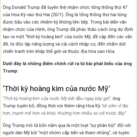
Ông Donald Trump đã tuyên thệ nhậm chức tổng thống thứ 47
của Hoa Kỳ vào thứ Hai (20/1). Ông là tổng thống thứ hai từng
được bầu vào các nhiệm kỳ không liên tiếp. Trong bài diễn văn
nhậm chức của mình, ông Trump đã phác thảo cách ông dự định
tạo ra một “thời kỳ hoàng kim” của nước Mỹ, đề cập đến các vấn
đề, từ độc lập năng lượng và cải cách nhập cư, đến chấm dứt
chiến tranh trên khắp thế giới và thuộc địa hóa sao Hỏa.
Dưới đây là những điểm chính rút ra từ bài phát biểu của ông
Trump:
‘Thời kỳ hoàng kim của nước Mỹ’
“Thời kỳ hoàng kim của nước Mỹ bắt đầu ngay bây giờ“,
ông
Trump tuyên bố, đồng thời nói thêm rằng Hoa Kỳ
“sẽ sớm vĩ đại
hơn, mạnh mẽ hơn và khác thường hơn nhiều so với trước đây“.
Ông Trump mô tả bốn năm qua là một loạt “sự phản bội” đối với
người dân Mỹ bởi “một nhóm cấp tiến và tham nhũng“, và tuyên