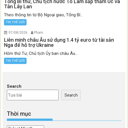
Tổng Bí thư, Chủ tịch nước Tô Lâm sắp thăm Úc và
Tân Lây Lan
Theo thông tin từ Bộ Ngoại giao, Tổng Bí...
TIN THẾ GIỚI
07/08/2026
Pham
Liên minh châu Âu sử dụng 1.4 tỷ euro từ tài sản
Nga để hỗ trợ Ukraine
Hôm thứ Tư, Chủ tịch Ủy ban châu Âu...
TIN THẾ GIỚI
Search
Search
Thời mục