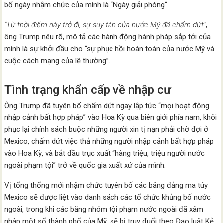
bố ngày nhậm chức của mình là “Ngày giải phóng“.
“Từ thời điểm này trở đi, sự suy tàn của nước Mỹ đã chấm dứt”
,
ông Trump nêu rõ, mô tả các hành động hành pháp sắp tới của
mình là sự khởi đầu cho “sự phục hồi hoàn toàn của nước Mỹ và
cuộc cách mạng của lẽ thường”.
Tình trạng khẩn cấp về nhập cư
Ông Trump đã tuyên bố chấm dứt ngay lập tức “mọi hoạt động
nhập cảnh bất hợp pháp” vào Hoa Kỳ qua biên giới phía nam, khôi
phục lại chính sách buộc những người xin tị nạn phải chờ đợi ở
Mexico, chấm dứt việc thả những người nhập cảnh bất hợp pháp
vào Hoa Kỳ, và bắt đầu trục xuất “hàng triệu, triệu người nước
ngoài phạm tội” trở về quốc gia xuất xứ của mình.
Vị tổng thống mới nhậm chức tuyên bố các băng đảng ma túy
Mexico sẽ được liệt vào danh sách các tổ chức khủng bố nước
ngoài, trong khi các băng nhóm tội phạm nước ngoài đã xâm
nhập một số thành phố của Mỹ, sẽ bị truy đuổi theo Đạo luật Kẻ