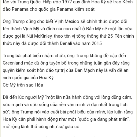
tác với Trung Quốc. Hiệp ước 1977 quy định Hoa Kỳ sẽ trao Kênh
đào Panama cho quốc gia Panama kiểm soát.
Ông Trump cũng cho biết Vịnh Mexico sẽ chính thức được đổi
tên thành Vịnh Mỹ và đỉnh núi cao nhất ở Bắc Mỹ sẽ một lần nữa
được gọi là Núi McKinley, theo tên vị tổng thống thứ 25. Tên chính
thức này đã được đổi thành Denali vào năm 2015.
Trong bài phát biểu nhậm chức, ông Trump không đề cập đến
Greenland mặc dù ông tuyên bố trong những tuần gần đây rằng
quyền kiểm soát hòn đảo tự trị của Đan Mạch này là vấn đề an
ninh quốc gia của Hoa Kỳ.
Cờ Mỹ trên sao Hỏa
Đã đến lúc người Mỹ “một lần nữa hành động với lòng dũng cảm,
sức mạnh và sức sống của nền văn minh vĩ đại nhất trong lịch
sử“, ông Trump nói vào cuối bài phát biểu của mình, lập luận rằng
Hoa Kỳ cần phải hành động như một “quốc gia đang phát triển“,
mở rộng lãnh thổ cũng như sự giàu có.