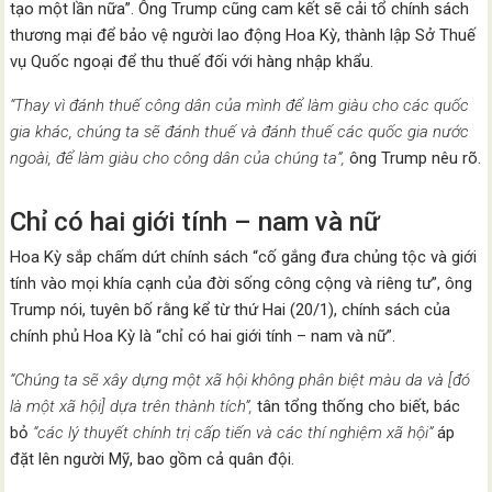
tạo một lần nữa”. Ông Trump cũng cam kết sẽ cải tổ chính sách
thương mại để bảo vệ người lao động Hoa Kỳ, thành lập Sở Thuế
vụ Quốc ngoại để thu thuế đối với hàng nhập khẩu.
“Thay vì đánh thuế công dân của mình để làm giàu cho các quốc
gia khác, chúng ta sẽ đánh thuế và đánh thuế các quốc gia nước
ngoài, để làm giàu cho công dân của chúng ta”,
ông Trump nêu rõ.
Chỉ có hai giới tính – nam và nữ
Hoa Kỳ sắp chấm dứt chính sách “cố gắng đưa chủng tộc và giới
tính vào mọi khía cạnh của đời sống công cộng và riêng tư”, ông
Trump nói, tuyên bố rằng kể từ thứ Hai (20/1), chính sách của
chính phủ Hoa Kỳ là “chỉ có hai giới tính – nam và nữ”.
“Chúng ta sẽ xây dựng một xã hội không phân biệt màu da và [đó
là một xã hội] dựa trên thành tích”,
tân tổng thống cho biết, bác
bỏ
“các lý thuyết chính trị cấp tiến và các thí nghiệm xã hội”
áp
đặt lên người Mỹ, bao gồm cả quân đội.