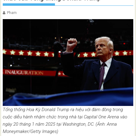
Pham
Tổng thống Hoa Kỳ Donald Trump ra hiệu với đám đông trong
cuộc diễu hành nhậm chức trong nhà tại Capital One Arena vào
ngày 20 tháng 1 năm 2025 tại Washington, DC. (Ảnh: Anna
Moneymaker/Getty Images)