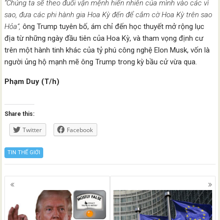
“Chúng ta sẽ theo đuổi vận mệnh hiển nhiên của mình vào các vì
sao, đưa các phi hành gia Hoa Kỳ đến để cắm cờ Hoa Kỳ trên sao
Hỏa“,
ông Trump tuyên bố, ám chỉ đến học thuyết mở rộng lục
địa từ những ngày đầu tiên của Hoa Kỳ, và tham vọng định cư
trên một hành tinh khác của tỷ phú công nghệ Elon Musk, vốn là
người ủng hộ mạnh mẽ ông Trump trong kỳ bầu cử vừa qua.
Phạm Duy (T/h)
Share this:
Twitter
Facebook
TIN THẾ GIỚI
Posts
navigation