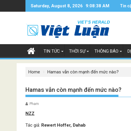
Skip
Saturday, August 8, 2026
9:08:40 AM
Tin c
to
content
TIN TỨC
THỜI SỰ
THÔNG BÁO
D
Home
Hamas vẫn còn mạnh đến mức nào?
Hamas vẫn còn mạnh đến mức nào?
Pham
NZZ
Tác giả:
Rewert Hoffer, Dahab