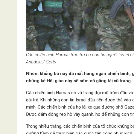
Các chiến binh Hamas trao trả ba con tin người Israel
Anadolu / Getty
Nhóm khủng bố này đã mất hàng ngàn chiến binh, gầ
những kẻ Hồi giáo này sẽ sớm cố gắng tái vũ trang.
Các chiến binh Hamas có vũ trang đội mũ trùm đầu và 
gái trẻ. Khi những con tin Israel đầu tiên được thả và
mình. Các chiến binh của họ lái xe qua đường phố Gaza
Được đám đông reo hò vây quanh, họ để những con tin
Trong nhiều tháng, các chiến binh của tổ chức khủng bố 
đường hầm để thực hiện các cuộc tấn công phục kích. 