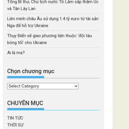
Tổng Bí thư, Chủ tịch nước Tô Lâm sắp thăm Úc
và Tân Lây Lan
Liên minh châu Âu sử dụng 1.4 tỷ euro từ tài sản
Nga để hỗ trợ Ukraine
Thụy Điển sẽ giao phương tiện thuộc ‘đội tàu
bóng tối’ cho Ukraine
Ai là ma?
Chọn chương mục
Chọn
chương
mục
CHUYÊN MỤC
TIN TỨC
THỜI SỰ