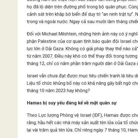
họ đã lộ diện trên đường phố trong bộ quân phục. Cùng
cảnh sát trên khắp bờ biển để duy trì “an ninh trật tự”
trong và ngoài nước: Ngay cả sau mười lăm tháng chiế
Đối với Michael Milshtein, những hình ảnh này có ý ngh
phận Palestine của cơ quan tình báo quân đội Israel c
lực lớn ở Dải Gaza. Không có giải pháp thay thế nào cả
từ năm 2007. Điều này khó có thể thay đổi trong tươn
tháng 12, chỉ có năm phần trăm người dân ở Dải Gaza
Israel vẫn chưa đạt được mục tiêu chiến tranh là tiêu 
Liệu tổ chức khủng bố này có khả năng gây bất ngờ cho
tháng 10 năm 2023 hay không?
Hamas bị suy yếu đáng kể về mặt quân sự
Theo Lực lượng Phòng vệ Israel (IDF), Hamas được cho l
rằng, hầu hết các nhà máy sản xuất tên lửa của tổ chứ
lại vài trăm quả tên lửa. Chỉ riêng ngày 7 tháng 10, Ha