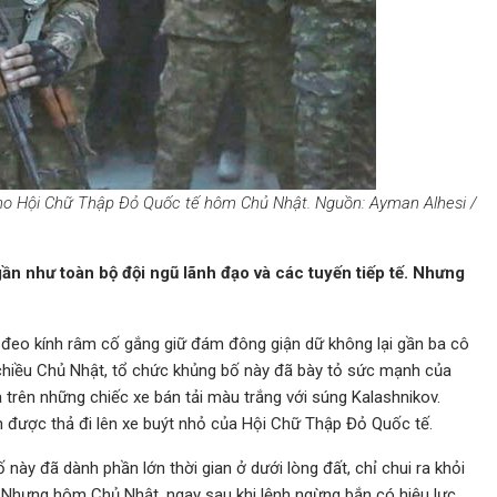
 cho Hội Chữ Thập Đỏ Quốc tế hôm Chủ Nhật. Nguồn: Ayman Alhesi /
n như toàn bộ đội ngũ lãnh đạo và các tuyến tiếp tế. Nhưng
đeo kính râm cố gắng giữ đám đông giận dữ không lại gần ba cô
o chiều Chủ Nhật, tổ chức khủng bố này đã bày tỏ sức mạnh của
 trên những chiếc xe bán tải màu trắng với súng Kalashnikov.
 được thả đi lên xe buýt nhỏ của Hội Chữ Thập Đỏ Quốc tế.
này đã dành phần lớn thời gian ở dưới lòng đất, chỉ chui ra khỏi
Nhưng hôm Chủ Nhật, ngay sau khi lệnh ngừng bắn có hiệu lực,