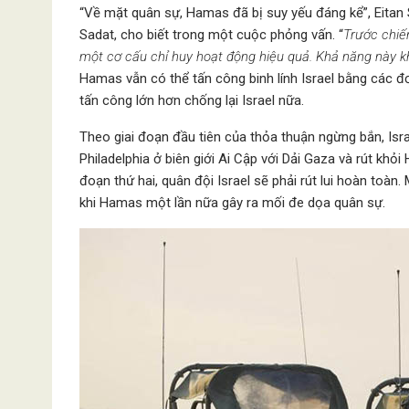
“Về mặt quân sự, Hamas đã bị suy yếu đáng kể”, Eitan
Sadat, cho biết trong một cuộc phỏng vấn. “
Trước chiế
một cơ cấu chỉ huy hoạt động hiệu quả. Khả năng này k
Hamas vẫn có thể tấn công binh lính Israel bằng các 
tấn công lớn hơn chống lại Israel nữa.
Theo giai đoạn đầu tiên của thỏa thuận ngừng bắn, Israe
Philadelphia ở biên giới Ai Cập với Dải Gaza và rút khỏ
đoạn thứ hai, quân đội Israel sẽ phải rút lui hoàn toàn.
khi Hamas một lần nữa gây ra mối đe dọa quân sự.