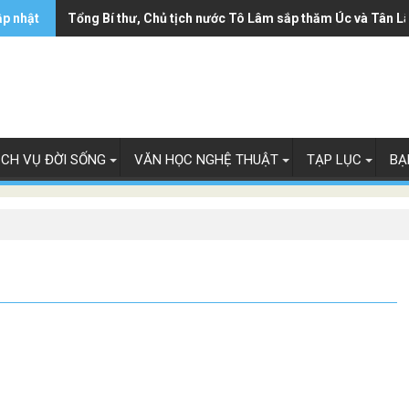
ập nhật
Tổng Bí thư, Chủ tịch nước Tô Lâm sắp thăm Úc và Tân L
ỊCH VỤ ĐỜI SỐNG
VĂN HỌC NGHỆ THUẬT
TẠP LỤC
BẠ