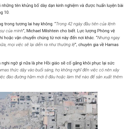
 những tên khủng bố dày dạn kinh nghiệm và được huấn luyện bài
g 10.
ng trong tương lai hay không. “
Trong 42 ngày đầu tiên của lệnh
 sự của mình
”, Michael Milshtein cho biết. Lực lượng Phòng vệ
khí hoặc vận chuyển chúng từ nơi này đến nơi khác. “
Nhưng ngay
nữa, mọi việc sẽ lại diễn ra như thường lệ
”, chuyên gia về Hamas
 nghi ngờ gì nữa là phe Hồi giáo sẽ cố gắng khôi phục lại sức
amas thức dậy vào buổi sáng, họ không nghĩ đến việc có nên xây
việc đào đường hầm mới ở đâu hoặc làm thế nào để sản xuất thêm