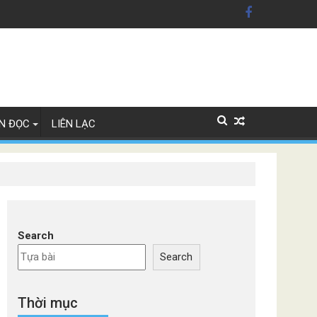
ây Lan
N ĐỌC
LIÊN LẠC
Search
Search
Thời mục