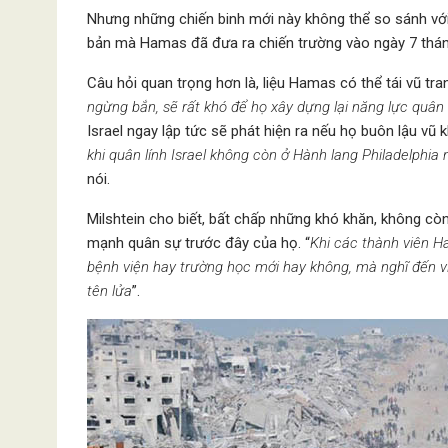
Nhưng những chiến binh mới này không thể so sánh với
bản mà Hamas đã đưa ra chiến trường vào ngày 7 thán
Câu hỏi quan trọng hơn là, liệu Hamas có thể tái vũ tra
ngừng bắn, sẽ rất khó để họ xây dựng lại năng lực quân
Israel ngay lập tức sẽ phát hiện ra nếu họ buôn lậu vũ 
khi quân lính Israel không còn ở Hành lang Philadelphia 
nói.
Milshtein cho biết, bất chấp những khó khăn, không còn
mạnh quân sự trước đây của họ. “
Khi các thành viên H
bệnh viện hay trường học mới hay không, mà nghĩ đến 
tên lửa
”.