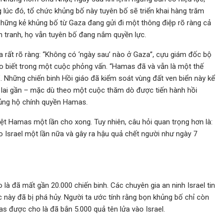
 lúc đó, tổ chức khủng bố này tuyên bố sẽ triển khai hàng trăm
. Những kẻ khủng bố từ Gaza đang gửi đi một thông điệp rõ ràng cả
n tranh, họ vẫn tuyên bố đang nắm quyền lực.
ĩa rất rõ ràng: “Không có ‘ngày sau’ nào ở Gaza”, cựu giám đốc bộ
ho biết trong một cuộc phỏng vấn. “Hamas đã và vẫn là một thế
”. Những chiến binh Hồi giáo đã kiểm soát vùng đất ven biển này kể
g lai gần – mặc dù theo một cuộc thăm dò được tiến hành hồi
 ủng hộ chính quyền Hamas.
diệt Hamas một lần cho xong. Tuy nhiên, câu hỏi quan trọng hơn là:
 Israel một lần nữa và gây ra hậu quả chết người như ngày 7
à đã mất gần 20.000 chiến binh. Các chuyên gia an ninh Israel tin
c này đã bị phá hủy. Người ta ước tính rằng bọn khủng bố chỉ còn
mas được cho là đã bắn 5.000 quả tên lửa vào Israel.