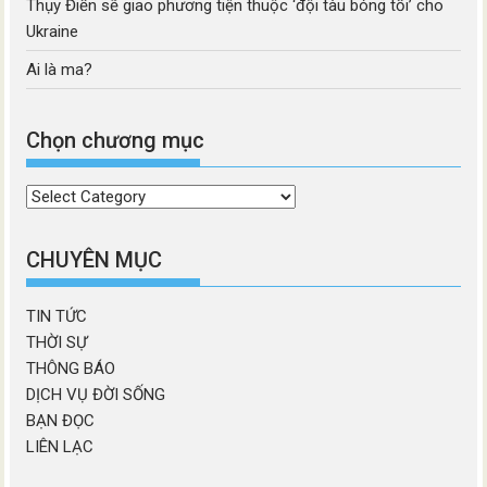
Thụy Điển sẽ giao phương tiện thuộc ‘đội tàu bóng tối’ cho
Ukraine
Ai là ma?
Chọn chương mục
Chọn
chương
mục
CHUYÊN MỤC
TIN TỨC
THỜI SỰ
THÔNG BÁO
DỊCH VỤ ĐỜI SỐNG
BẠN ĐỌC
LIÊN LẠC