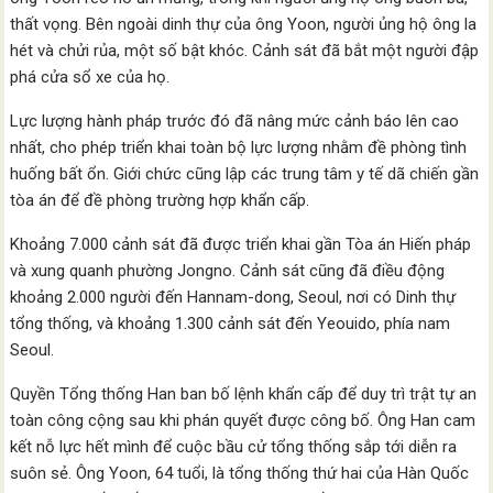
thất vọng. Bên ngoài dinh thự của ông Yoon, người ủng hộ ông la
hét và chửi rủa, một số bật khóc. Cảnh sát đã bắt một người đập
phá cửa sổ xe của họ.
Lực lượng hành pháp trước đó đã nâng mức cảnh báo lên cao
nhất, cho phép triển khai toàn bộ lực lượng nhằm đề phòng tình
huống bất ổn. Giới chức cũng lập các trung tâm y tế dã chiến gần
tòa án để đề phòng trường hợp khẩn cấp.
Khoảng 7.000 cảnh sát đã được triển khai gần Tòa án Hiến pháp
và xung quanh phường Jongno. Cảnh sát cũng đã điều động
khoảng 2.000 người đến Hannam-dong, Seoul, nơi có Dinh thự
tổng thống, và khoảng 1.300 cảnh sát đến Yeouido, phía nam
Seoul.
Quyền Tổng thống Han ban bố lệnh khẩn cấp để duy trì trật tự an
toàn công cộng sau khi phán quyết được công bố. Ông Han cam
kết nỗ lực hết mình để cuộc bầu cử tổng thống sắp tới diễn ra
suôn sẻ. Ông Yoon, 64 tuổi, là tổng thống thứ hai của Hàn Quốc