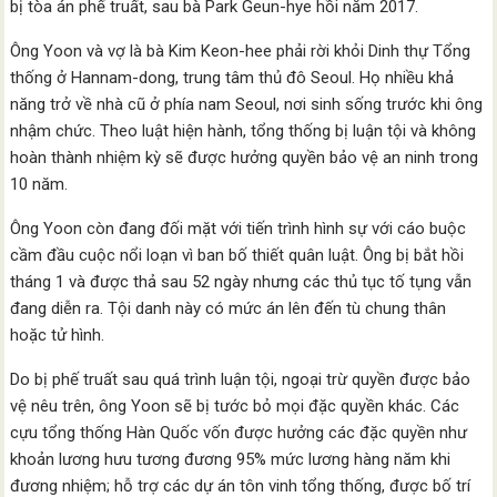
bị tòa án phế truất, sau bà Park Geun-hye hồi năm 2017.
Ông Yoon và vợ là bà Kim Keon-hee phải rời khỏi Dinh thự Tổng
thống ở Hannam-dong, trung tâm thủ đô Seoul. Họ nhiều khả
năng trở về nhà cũ ở phía nam Seoul, nơi sinh sống trước khi ông
nhậm chức. Theo luật hiện hành, tổng thống bị luận tội và không
hoàn thành nhiệm kỳ sẽ được hưởng quyền bảo vệ an ninh trong
10 năm.
Ông Yoon còn đang đối mặt với tiến trình hình sự với cáo buộc
cầm đầu cuộc nổi loạn vì ban bố thiết quân luật. Ông bị bắt hồi
tháng 1 và được thả sau 52 ngày nhưng các thủ tục tố tụng vẫn
đang diễn ra. Tội danh này có mức án lên đến tù chung thân
hoặc tử hình.
Do bị phế truất sau quá trình luận tội, ngoại trừ quyền được bảo
vệ nêu trên, ông Yoon sẽ bị tước bỏ mọi đặc quyền khác. Các
cựu tổng thống Hàn Quốc vốn được hưởng các đặc quyền như
khoản lương hưu tương đương 95% mức lương hàng năm khi
đương nhiệm; hỗ trợ các dự án tôn vinh tổng thống, được bố trí