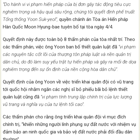
“Do hành vi vi phạm hiến pháp của bị đơn gây tác động tiêu cực
nghiêm trọng và hậu quả sâu rộng, chúng tôi quyết định phế truất
Tổng thống Yoon Suk-yeol”,
quyền chánh án Tòa án Hiến pháp
Hàn Quốc Moon Hyung-bae tuyên bố tại tòa ngày 4/4.
Quyết định này được toàn bộ 8 thẩm phán của tòa nhất trí. Theo
các thẩm phán, việc ông Yoon ban bố thiết quân luật đã
“vi phạm
các nguyên tắc cốt lõi của thượng tôn pháp luật và nền quản trị
dân chủ, do đó làm suy yếu trật tự hiến pháp và gây ra mối đe dọa
nghiêm trọng đến sự ổn định của nền cộng hòa dân chủ”.
Quyết định của ông Yoon về việc triển khai quân đội có vũ trang
tới quốc hội nhằm ngăn các nghị sĩ bỏ phiếu bãi bỏ lệnh thiết
quân luật cũng đã
“vi phạm tính trung lập chính trị của lực lượng
vũ trang và nghĩa vụ của tư lệnh tối cao”.
Các thẩm phán cho rằng ông triển khai quân đội vì mục đích
chính trị, “khiến những người lính phụng sự đất nước với nhiệm vụ
đảm bảo an ninh quốc gia và bảo vệ đất nước phải đối đầu dân
thường”.