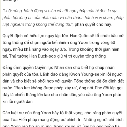
“Cuối cùng, hành động vi hiến và bất hợp pháp của bị đơn là sự
phản bội lòng tin của nhân dân và cấu thành hành vi vi phạm pháp
luật nghiêm trọng không thể dung thứ”,
phán quyết cho hay.
Quyết định có hiệu lực ngay lập tức. Hàn Quốc sẽ tổ chức bầu cử
tổng thống để chọn người kế nhiệm ông Yoon trong vòng 60
ngày, nhiều khả năng vào ngày 3/6. Trong khoảng thời gian hiện
tại, Thủ tướng Han Duck-soo giữ vị trí quyền tổng thống.
Đảng cầm quyền Quyền lực Nhân dân cho biết họ chấp nhận
phán quyết của tòa. Lãnh đạo đảng Kwon Young-se xin lỗi người
dân và cho biết sẽ phối hợp với quyền Tổng thống để ổn định đất
nước. “Bạo lực không được phép xảy ra”, ông nói. Phe đối lập gọi
đây là chiến thắng lớn lao cho nhân dân, yêu cầu ông Yoon phải
xin lỗi người dân.
Các luật sư của ông Yoon bày tỏ thất vọng, cho rằng phán quyết
của Tòa Hiến pháp mang động cơ chính trị. Những người chỉ trích
ông Yoon reo hò ăn mừng, trong khi người ủng hộ ông buồn bã,