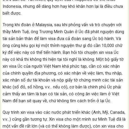
Indonesia, nhưng dễ dàng hơn hay khó khăn hơn lại là điều chưa
biết được.
Trong khi đoàn ở Malaysia, sau khi phỏng vấn và trò chuyện với
thầy Minh Tuệ, ông Trương Minh Quân ở Úc đã phát nguyện dùng
tài sản bản thân để làm visa đưa cả đoàn sang Úc bộ hành. Và
ông cũng kêu gọi ký một thỉnh nguyện thư gì đó cần 10,000 chữ
ký để việc này có thể tiến hành. Bạn hỏi tôi chuyện xin visa Úc
này có khả thi không thì hiện tại tôi nghĩ là không. Một bộ giấy tờ
xin visa Úc của người Việt Nam khá phức tạp, cần có xác nhận
của chính quyền địa phương, có xác nhận về việc làm, thu nhập,
xác nhận số dư tài khoản và nộp giấy tờ chứng minh các tài sản
khác (sổ đỏ, sổ hồng, v.v… nếu có), cơ bản là chính phủ Úc phải
cảm thấy an tâm là bạn có tài sản, có công ăn việc làm ở Việt
Nam để bạn sẽ quay về, chứ không tìm cách trốn ở lại Úc.
Quy trình xin visa vào các nước phát triển khác (Anh, Mỹ, Canada,
v.v…) cũng gần tương tự. Xin visa cho một mình sư Minh Tuệ đã là
một vấn đề rất lớn (và có thể không làm được), còn xin visa cho