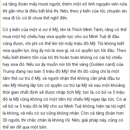
cả tăng đoàn mấy mươi người, thêm một số tình nguyện viên nữa
thì gần như là điều bất khả thi. Nên, theo ý kiến của tôi, chuyện xin
visa đi Úc có lẽ chưa thể nghĩ đến.
Có ý kiến của một vị sư ở Mỹ, tên là Thích Minh Tánh, rằng có thể
mua một hộ chiếu hay visa quyền lực cho sư Minh Tuệ đi đâu
cũng được, chi phí có thể lên tới mấy triệu đô Mỹ. Tôi không biết
visa quyền lực ông ấy nói là visa gì, và có quyền lực tới đâu. Theo
hiểu biết khiêm tốn của tôi thì hoàn toàn không có cái hộ chiếu
hay visa đó. Nếu sư ấy muốn nói tới thẻ vàng (Golden card) của
Trump đang rao bán 5 triệu đô Mỹ/ thẻ thì đó cũng chỉ là một
tấm thẻ cư trú ở Mỹ, và người nhận thẻ không cần phải đầu tư
vào Mỹ nhưng lâp tức có quyền cư trú tại Mỹ và sau một khoảng
thời gian nhất định sẽ được nhập tịch Mỹ, tức là, có bỏ ra 5 triệu
đô la Mỹ cũng không có một tấm hộ chiếu Mỹ ngay lập tức. Có ai
sẽ bỏ ra 5 triệu đô la Mỹ cho sư Minh Tuệ không, hiện tại tôi nghĩ
là không, và nếu có sư cũng không nhận. Còn cả tăng đoàn hơn
30 người, thì chắc chắn là không rồi. Nên, giải pháp này, cũng có
thể xin để qua một bên.