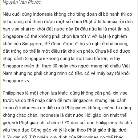
Nguyễn Văn Phước.
Nếu cuối cùng Indonesia không cho tăng đoàn đi bộ hành thì có
lẽ họ cũng chỉ thăm được một số chùa Phật ở Indonesia rồi đến
hạn visa phải rời khỏi đất nước này. Đi đâu nữa lại là một ẩn số.
Singapore có thể không phải chọn lựa tốt vì với luật lệ nghiêm
khắc của Singapore, để đoàn được đi bộ và nghỉ ở nhà hoang,
đất trống có thể là một điều rất khó xin phép. Chưa kể có được
nhập cảnh Singapore không cũng là một câu hỏi lớn, vì tuy
Singapore miễn thị thực 30 ngày cho người mang hộ chiếu Việt
Nam nhưng họ phải chứng minh có tiền, có vé máy bay rời khỏi
Singapore v.v…
Philippines là một chọn lựa khác, cũng không cần phải xin visa
trước và có thể nhập cảnh dễ hơn Singapore, nhưng liệu cảnh
limbo ở Indonesia có diễn ra ở Philippines không, chúng ta cũng
không chắc chắn. Indonesia là đất nước Hồi giáo lớn nhất thế
giới, với Phật giáo chỉ chiếm 0.7% dân số, còn Philippines thì chủ
yếu theo đạo Công giáo và tỷ lệ dân theo Phật giáo thấp, dưới
0.5% dân số. Tất nhiên, quy định của Philippines có thể khác