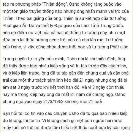
tạo ra phương pháp “Thiền động”. Osho không ràng buộc vào
một tôn giáo truyền thống nào nhưng ông nhấn mạnh vai trò của
Thiền. Theo bài giảng của ông, Thiền là sự kết hợp của tư tưởng
Phật giáo Ấn Độ và triết lý Đạo giáo của Lão Tử ở Trung Quốc,
nên có điểm ưu việt của cả hai hệ thống tư tưởng này, như một
đứa con lai thừa hưởng gene trội của cả cha lẫn mẹ. Tư tưởng
của Osho, vì vậy, cũng chứa đựng triết học và tư tưởng Phật giáo.
Trong quyển tự truyện của mình, Osho nói là khi thiền định, ông
đã thấy được bao nhiêu kiếp sống và tu tập trước đây của mình,
và ở kiếp liền trước, ông đã tu tập gần đến chứng quả và cần phải
trải qua một thử thách tâm linh kéo dài 21 ngày nhưng ông đã bị
ám sát 3 ngày trước khi hết thời hạn đó. Và vì 3 ngày còn thiếu
này mà trong kiếp này ông đã mất 21 năm để chứng ngộ. Osho
chứng ngộ vào ngày 21/3/1953 khi ông mới 21 tuổi.
Bạn hỏi tôi có tin vào câu chuyện Osho đã tu qua bao nhiêu kiếp
đó không, thì tôi tin. Vì không cách gì một con người hai mươi
mấy tuổi có thể có được tầm hiểu biết thấu suốt cực kỳ sâu rộng