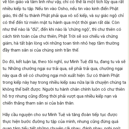
về tôn giáo và tâm linh như vậy, chỉ có thể là một tích lũy qua rất
nhiều kiếp tu tập. Nếu tin vào Osho, nếu tin vào kinh điển Phật
giáo, thì để tu thành Phật phải qua vô số kiếp, và sự giác ngộ chỉ
có thể đến từ miên mật tu hành qua một thời gian rất dài. Còn
như thế nào là “đủ”, đến khi nào là ‘chứng ngộ’, thì chư thiên có
cách tính toán của chư thiên, Phật Trời sẽ soi chiếu và chứng
giám, hà tất bận lòng với những toan tính nhỏ hẹp tầm thường
đầy tham sân si của chúng sinh trần thế.
Do đó, kết luận lại, theo tôi nghĩ, sư Minh Tuệ đã tu, đang tu và sẽ
tu. Những chướng ngại sư trải qua, sẽ phải trải qua, chướng ngại
này qua đi sẽ có chướng ngại mới xuất hiện. Sư có thành Phật
trong kiếp này hay trong nhiều kiếp sau nữa lại là chuyện chúng ta
không thể biết được. Người tu hành chân chính luôn có chư thiên
hỗ trợ nhưng cũng đồng thời phải vượt qua nhiều kiếp nạn và
chiến thắng tham sân si của bản thân.
Hãy cầu nguyện cho sư Minh Tuệ và tăng đoàn tiếp tục được
thực hiện bước đường tu tập của mình, nhưng cũng đừng quá
quan tâm tiểu tiết những chuyện cãi nhau, đánh nhau, nghi ngờ,