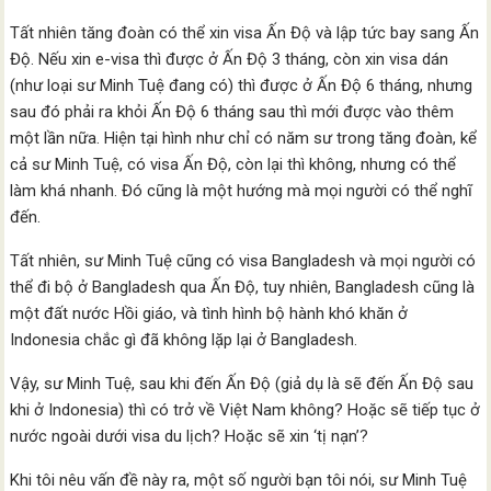
Tất nhiên tăng đoàn có thể xin visa Ấn Độ và lập tức bay sang Ấn
Độ. Nếu xin e-visa thì được ở Ấn Độ 3 tháng, còn xin visa dán
(như loại sư Minh Tuệ đang có) thì được ở Ấn Độ 6 tháng, nhưng
sau đó phải ra khỏi Ấn Độ 6 tháng sau thì mới được vào thêm
một lần nữa. Hiện tại hình như chỉ có năm sư trong tăng đoàn, kể
cả sư Minh Tuệ, có visa Ấn Độ, còn lại thì không, nhưng có thể
làm khá nhanh. Đó cũng là một hướng mà mọi người có thể nghĩ
đến.
Tất nhiên, sư Minh Tuệ cũng có visa Bangladesh và mọi người có
thể đi bộ ở Bangladesh qua Ấn Độ, tuy nhiên, Bangladesh cũng là
một đất nước Hồi giáo, và tình hình bộ hành khó khăn ở
Indonesia chắc gì đã không lặp lại ở Bangladesh.
Vậy, sư Minh Tuệ, sau khi đến Ấn Độ (giả dụ là sẽ đến Ấn Độ sau
khi ở Indonesia) thì có trở về Việt Nam không? Hoặc sẽ tiếp tục ở
nước ngoài dưới visa du lịch? Hoặc sẽ xin ‘tị nạn’?
Khi tôi nêu vấn đề này ra, một số người bạn tôi nói, sư Minh Tuệ