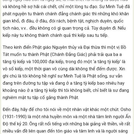
và không hề sợ hãi cái chết, chỉ một lòng tu đạo. Sư Minh Tuệ đã
phát nguyện tu thành chánh đẳng chánh giác thì những khó khăn
gian khổ, đi đâu, ở đâu, đói rách, bệnh tật, nghịch duyên, quốc
tịch nào, v.v… đều không có gì quan trọng cả. Tùy duyên đi. Nếu
kiếp này tu không thành chánh quả thì kiếp sau tu tiếp.
Theo kinh điển Phật giáo Nguyên thủy và Đại thừa thì một vị Bồ
Tát muốn tu thành Phật (Chánh Đẳng Giác) phải trải qua ba a
tăng tỳ kiếp và 100,000 đại kiếp, trong đó một ‘a tăng tỳ kiếp’ là
vô số kiếp, một thời gian vô cùng dài không thể đếm được. Xin
ghi chú là tôi không hề nghĩ sư Minh Tuệ là Phật sống, sư vẫn
đang trên đường tu tập và đang ở a tăng tỳ kiếp bao nhiêu hay
khoảng nào ở a tăng tỳ kiếp thì tôi không biết, chỉ biết là sư đang
nghiêm mật tu tập cố gắng thành Phật.
Đến đây, hãy để cho tôi nói về một nhân vật khác một chút. Osho
(1931-1990) là một nhà huyền môn và một nhà tâm linh người Ấn
Độ thế kỷ 20. Ông rất nổi tiếng với những bài giảng về thiền, về rất
nhiều vấn đề liên quan đến tôn giáo và tâm linh và là người sáng