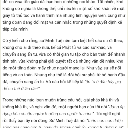
để xin visa tôn giáo dài hạn hơn ở những nơi khác. Tất nhiên, khó
không có nghĩa là không thể, chỉ nêu lên một số khó khăn về mặt
giấy tờ thủ tục và hành trình mà những tình nguyện viên, cũng như
tăng đoàn đang đối mặt và cân nhắc trong những quyết định kế
tiếp của mình.
Có ý kiến cho rằng, sư Minh Tuệ nên tạm biệt hết các sư đi theo,
không cho ai đi theo nữa, kể cả Phật tử và các sư khác, và
chuyển sang ẩn tu, vừa có thời gian tu tập cho bản thân để nhanh
tinh tấn, vừa không phải giải quyết tất cả những vấn đề nhiêu khê
do một tăng đoàn mấy chục người mang lại. Như vậy, sư sẽ nổi
tiếng và an toàn. Nhưng như thế là đòi hỏi sư phải từ bỏ hạnh đầu
đà, chuyển sang ẩn tu. Và câu hỏi kế tiếp là
“ẩn tu ở đâu bây giờ,
để có thể ở lâu dài?”
Trong những náo loạn muôn trùng câu hỏi, giải pháp khả thi và
không khả thi, và nghi vấn đó, một người bạn của tôi nói “
đừng áp
dụng tiêu chuẩn người thường cho người tu hành
“. Tôi nghĩ nghĩ
rồi thấy bạn ấy nói đúng. Sư Minh Tuệ đã nói “
thân con còn được
sống ngày nào con tu ngày đó, lỡ mai chết rồi không tu được nữa
”