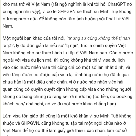
khó mà trở về Việt Nam (rất ngộ nghĩnh là khi tôi hỏi ChatGPT nó
cũng nghĩ như vậy), vì có lẽ GHPGVN sẽ thích sư Minh Tuệ không
ở trong nước nữa để không còn tầm ảnh hưởng với Phật tử Việt
Nam.
Một người bạn khác của tôi nói,
“nhưng sư cũng không thể tị nạn
được”
, lý do đơn giản là nếu sư “tị nạn”, tức là chính quyền Việt
Nam không cho sư thực hành tu tập ở Việt Nam sao. Còn ở nước
ngoài với visa du lịch mãi thì cũng không khả thi vì visa du lịch
vào các nước miễn visa thì cũng chỉ có một số lần nhất định, và
việc tăng đoàn có được cấp visa lại ở những nước họ đã đi qua,
chưa hẳn là một điều chắc chắn, vì ở nước nào nhân viên hải
quan cũng có quyền quyết định không cấp visa cho những người
không có bằng chứng rõ ràng sẽ rời nước họ (có tiền, có booking
khách sạn/ nhà nghỉ, có vé đi một nước khác chẳng hạn).
Làm visa tôn giáo thì cũng là một khó khăn vì sư Minh Tuệ không
thuộc về GHPGVN, cũng không tu tập tại một ngôi chùa nào ở
Việt Nam để họ có thể làm giấy giới thiệu, xác nhận, làm cơ sở