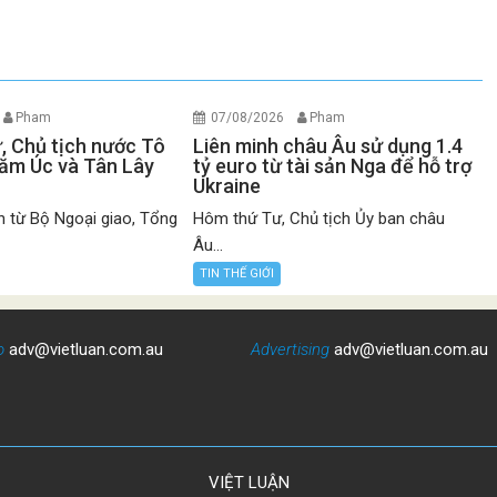
Pham
07/08/2026
Pham
ư, Chủ tịch nước Tô
Liên minh châu Âu sử dụng 1.4
ăm Úc và Tân Lây
tỷ euro từ tài sản Nga để hỗ trợ
Ukraine
n từ Bộ Ngoại giao, Tổng
Hôm thứ Tư, Chủ tịch Ủy ban châu
Âu...
TIN THẾ GIỚI
o
adv@vietluan.com.au
Advertising
adv@vietluan.com.au
VIỆT LUẬN