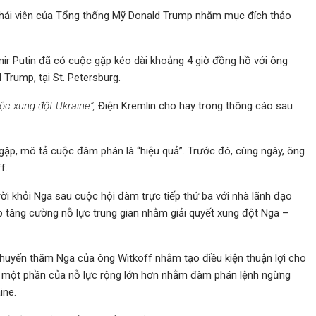
phái viên của Tổng thống Mỹ Donald Trump nhằm mục đích thảo
ir Putin đã có cuộc gặp kéo dài khoảng 4 giờ đồng hồ với ông
Trump, tại St. Petersburg.
ộc xung đột Ukraine”,
Điện Kremlin cho hay trong thông cáo sau
c gặp, mô tả cuộc đàm phán là “hiệu quả”. Trước đó, cùng ngày, ông
f.
rời khỏi Nga sau cuộc hội đàm trực tiếp thứ ba với nhà lãnh đạo
 tăng cường nỗ lực trung gian nhằm giải quyết xung đột Nga –
chuyến thăm Nga của ông Witkoff nhằm tạo điều kiện thuận lợi cho
hư một phần của nỗ lực rộng lớn hơn nhằm đàm phán lệnh ngừng
ine.