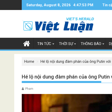
Skip
Saturday, August 8, 2026
4:47:54 PM
Tin c
to
content
TIN TỨC
THỜI SỰ
THÔNG BÁO
D
Home
Hé lộ nội dung đàm phán của ông Putin với 
Hé lộ nội dung đàm phán của ông Putin 
Pham