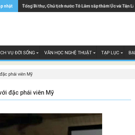
ập nhật
Ông Trump ký sắc lệnh hạn chế luật 'sinh ở Mỹ là công dâ
Tổng Bí thư, Chủ tịch nước Tô Lâm sắp thăm Úc và Tân L
ỊCH VỤ ĐỜI SỐNG
VĂN HỌC NGHỆ THUẬT
TẠP LỤC
BẠ
đặc phái viên Mỹ
với đặc phái viên Mỹ