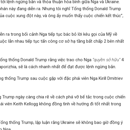
ới lệnh ngừng bắn và thỏa thuận hòa bình giữa Nga và Ukraine.
 phán này đang diễn ra. Nhưng tôi nghĩ Tổng thống Donald Trump
 của cuộc xung đột này, và ông ấy muốn thấy cuộc chiến kết thúc”,
ễn ra trong bối cảnh Nga tiếp tục bác bỏ lời kêu gọi của Mỹ về
uộc lẫn nhau tiếp tục tấn công cơ sở hạ tầng bất chấp 2 bên nhất
 Tổng thống Donald Trump rằng việc trao cho Nga
“quyền sở hữu”
4
porizhia, sẽ là cách nhanh nhất để đạt được lệnh ngừng bắn.
g thống Trump sau cuộc gặp với đặc phái viên Nga Kirill Dmitriev
 Trump ngày càng chia rẽ về cách phá vỡ bế tắc trong cuộc chiến
ái viên Keith Kellogg không đồng tình về hướng đi tốt nhất trong
 Tổng thống Trump, lập luận rằng Ukraine sẽ không bao giờ đồng ý
o Nga.