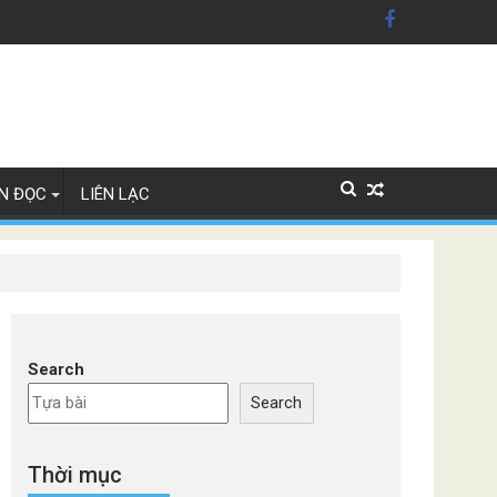
n Mỹ'
ây Lan
N ĐỌC
LIÊN LẠC
Search
Search
Thời mục