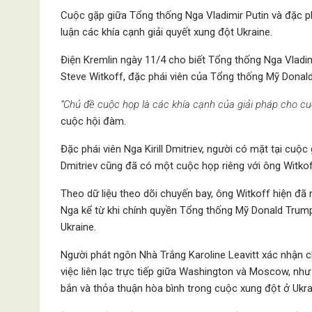
Cuộc gặp giữa Tổng thống Nga Vladimir Putin và đặc 
luận các khía cạnh giải quyết xung đột Ukraine.
Điện Kremlin ngày 11/4 cho biết Tổng thống Nga Vladim
Steve Witkoff, đặc phái viên của Tổng thống Mỹ Donald 
“Chủ đề cuộc họp là các khía cạnh của giải pháp cho cu
cuộc hội đàm.
Đặc phái viên Nga Kirill Dmitriev, người có mặt tại cuộ
Dmitriev cũng đã có một cuộc họp riêng với ông Witkof
Theo dữ liệu theo dõi chuyến bay, ông Witkoff hiện đã 
Nga kể từ khi chính quyền Tổng thống Mỹ Donald Trump
Ukraine.
Người phát ngôn Nhà Trắng Karoline Leavitt xác nhận 
việc liên lạc trực tiếp giữa Washington và Moscow, n
bắn và thỏa thuận hòa bình trong cuộc xung đột ở Ukra