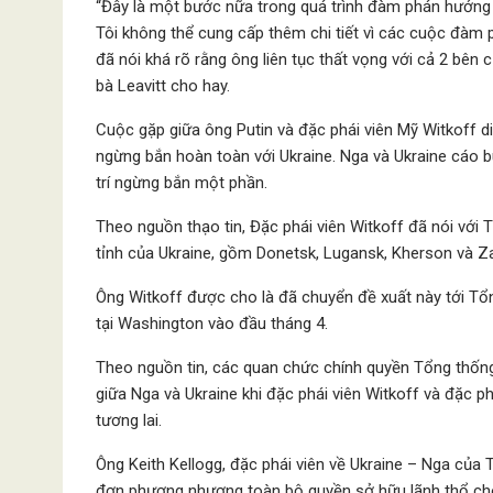
“Đây là một bước nữa trong quá trình đàm phán hướng t
Tôi không thể cung cấp thêm chi tiết vì các cuộc đàm
đã nói khá rõ rằng ông liên tục thất vọng với cả 2 bên
bà Leavitt cho hay.
Cuộc gặp giữa ông Putin và đặc phái viên Mỹ Witkoff di
ngừng bắn hoàn toàn với Ukraine. Nga và Ukraine cáo b
trí ngừng bắn một phần.
Theo nguồn thạo tin, Đặc phái viên Witkoff đã nói với
tỉnh của Ukraine, gồm Donetsk, Lugansk, Kherson và Za
Ông Witkoff được cho là đã chuyển đề xuất này tới Tổn
tại Washington vào đầu tháng 4.
Theo nguồn tin, các quan chức chính quyền Tổng thống
giữa Nga và Ukraine khi đặc phái viên Witkoff và đặc ph
tương lai.
Ông Keith Kellogg, đặc phái viên về Ukraine – Nga của
đơn phương nhượng toàn bộ quyền sở hữu lãnh thổ ch