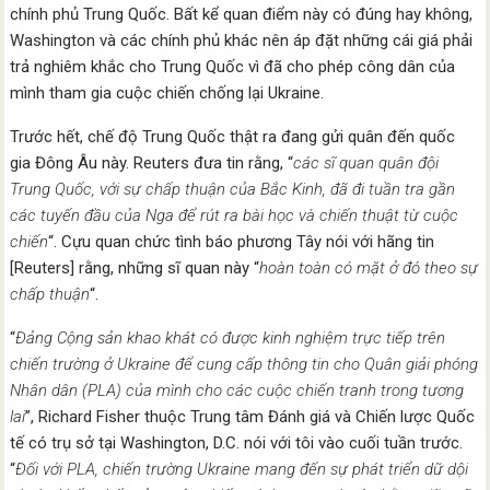
chính phủ Trung Quốc. Bất kể quan điểm này có đúng hay không,
Washington và các chính phủ khác nên áp đặt những cái giá phải
trả nghiêm khắc cho Trung Quốc vì đã cho phép công dân của
mình tham gia cuộc chiến chống lại Ukraine.
Trước hết, chế độ Trung Quốc thật ra đang gửi quân đến quốc
gia Đông Âu này. Reuters đưa tin rằng, “
các sĩ quan quân đội
Trung Quốc, với sự chấp thuận của Bắc Kinh, đã đi tuần tra gần
các tuyến đầu của Nga để rút ra bài học và chiến thuật từ cuộc
chiến
“. Cựu quan chức tình báo phương Tây nói với hãng tin
[Reuters] rằng, những sĩ quan này “
hoàn toàn có mặt ở đó theo sự
chấp thuận
“.
“
Đảng Cộng sản khao khát có được kinh nghiệm trực tiếp trên
chiến trường ở Ukraine để cung cấp thông tin cho Quân giải phóng
Nhân dân (PLA) của mình cho các cuộc chiến tranh trong tương
lai
”, Richard Fisher thuộc Trung tâm Đánh giá và Chiến lược Quốc
tế có trụ sở tại Washington, D.C. nói với tôi vào cuối tuần trước.
“
Đối với PLA, chiến trường Ukraine mang đến sự phát triển dữ dội