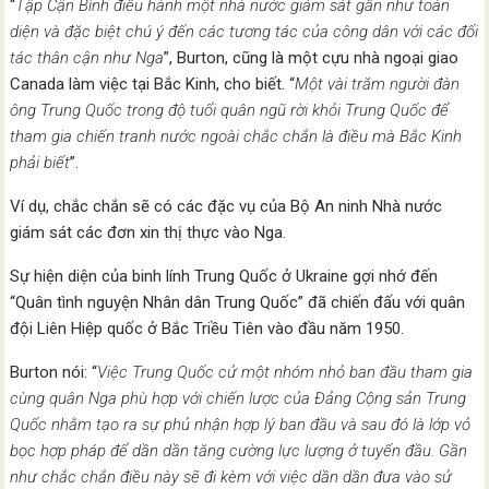
“
Tập Cận Bình điều hành một nhà nước giám sát gần như toàn
diện và đặc biệt chú ý đến các tương tác của công dân với các đối
tác thân cận như Nga
”, Burton, cũng là một cựu nhà ngoại giao
Canada làm việc tại Bắc Kinh, cho biết. “
Một vài trăm người đàn
ông Trung Quốc trong độ tuổi quân ngũ rời khỏi Trung Quốc để
tham gia chiến tranh nước ngoài chắc chắn là điều mà Bắc Kinh
phải biết
”.
Ví dụ, chắc chắn sẽ có các đặc vụ của Bộ An ninh Nhà nước
giám sát các đơn xin thị thực vào Nga.
Sự hiện diện của binh lính Trung Quốc ở Ukraine gợi nhớ đến
“Quân tình nguyện Nhân dân Trung Quốc” đã chiến đấu với quân
đội Liên Hiệp quốc ở Bắc Triều Tiên vào đầu năm 1950.
Burton nói: “
Việc Trung Quốc cử một nhóm nhỏ ban đầu tham gia
cùng quân Nga phù hợp với chiến lược của Đảng Cộng sản Trung
Quốc nhằm tạo ra sự phủ nhận hợp lý ban đầu và sau đó là lớp vỏ
bọc hợp pháp để dần dần tăng cường lực lượng ở tuyến đầu. Gần
như chắc chắn điều này sẽ đi kèm với việc dần dần đưa vào sử