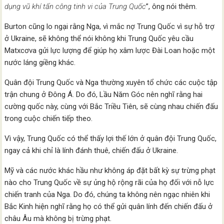
dụng vũ khí tấn công tinh vi của Trung Quốc
”, ông nói thêm.
Burton cũng lo ngại rằng Nga, vì mắc nợ Trung Quốc vì sự hỗ trợ
ở Ukraine, sẽ không thể nói không khi Trung Quốc yêu cầu
Matxcơva gửi lực lượng để giúp họ xâm lược Đài Loan hoặc một
nước láng giềng khác.
Quân đội Trung Quốc và Nga thường xuyên tổ chức các cuộc tập
trận chung ở Đông Á. Do đó, Lầu Năm Góc nên nghĩ rằng hai
cường quốc này, cùng với Bắc Triều Tiên, sẽ cùng nhau chiến đấu
trong cuộc chiến tiếp theo.
Vì vậy, Trung Quốc có thể thấy lợi thế lớn ở quân đội Trung Quốc,
ngay cả khi chỉ là lính đánh thuê, chiến đấu ở Ukraine.
Mỹ và các nước khác hầu như không áp đặt bất kỳ sự trừng phạt
nào cho Trung Quốc về sự ủng hộ rộng rãi của họ đối với nỗ lực
chiến tranh của Nga. Do đó, chúng ta không nên ngạc nhiên khi
Bắc Kinh hiện nghĩ rằng họ có thể gửi quân lính đến chiến đấu ở
châu Âu mà không bị trừng phạt.