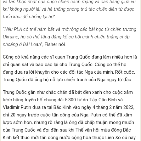
và tàn khốc nhất của cuộc chiến cách mạng và cân bằng giữa vũ
khí không người lái và hệ thống phòng thủ tác chiến điện tử được
triển khai để chống lại họ
”.
“
Nếu PLA có thể nắm bắt và mở rộng các bài học từ chiến trường
Ukraine, họ có thể tăng đáng kể cơ hội giành chiến thắng chớp
nhoáng ở Đài Loan
”, Fisher nói.
Cũng có khả năng các sĩ quan Trung Quốc đang làm nhiều hơn là
chỉ quan sát và báo cáo lại cho Trung Quốc. Cũng có thể họ
đang đưa ra lời khuyên cho các đối tác Nga của mình. Rốt cuộc,
Trung Quốc đã ủng hộ nỗ lực chiến tranh của Nga ngay từ đầu.
Trung Quốc gần như chắc chắn đã bật đèn xanh cho cuộc xâm
lược bằng tuyên bố chung dài 5.300 từ do Tập Cận Bình và
Vladimir Putin đưa ra tại Bắc Kinh vào ngày 4 tháng 2 năm 2022,
chỉ 20 ngày trước cuộc tấn công của Nga. Putin có thể đã xâm
lược sớm hơn, nhưng rõ ràng là ông đã chấp thuận mong muốn
của Trung Quốc và đợi đến sau khi Thế vận hội mùa đông Bắc
Kinh kết thúc mới tấn công nước cộng hòa thuộc Liên Xô cũ này.