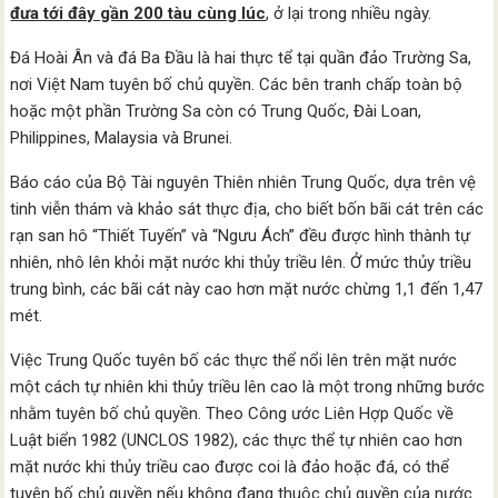
đưa tới đây gần 200 tàu cùng lúc
, ở lại trong nhiều ngày.
Đá Hoài Ân và đá Ba Đầu là hai thực tể tại quần đảo Trường Sa,
nơi Việt Nam tuyên bố chủ quyền. Các bên tranh chấp toàn bộ
hoặc một phần Trường Sa còn có Trung Quốc, Đài Loan,
Philippines, Malaysia và Brunei.
Báo cáo của Bộ Tài nguyên Thiên nhiên Trung Quốc, dựa trên vệ
tinh viễn thám và khảo sát thực địa, cho biết bốn bãi cát trên các
rạn san hô “Thiết Tuyến” và “Ngưu Ách” đều được hình thành tự
nhiên, nhô lên khỏi mặt nước khi thủy triều lên. Ở mức thủy triều
trung bình, các bãi cát này cao hơn mặt nước chừng 1,1 đến 1,47
mét.
Việc Trung Quốc tuyên bố các thực thể nổi lên trên mặt nước
một cách tự nhiên khi thủy triều lên cao là một trong những bước
nhằm tuyên bố chủ quyền. Theo Công ước Liên Hợp Quốc về
Luật biển 1982 (UNCLOS 1982), các thực thể tự nhiên cao hơn
mặt nước khi thủy triều cao được coi là đảo hoặc đá, có thể
tuyên bố chủ quyền nếu không đang thuộc chủ quyền của nước