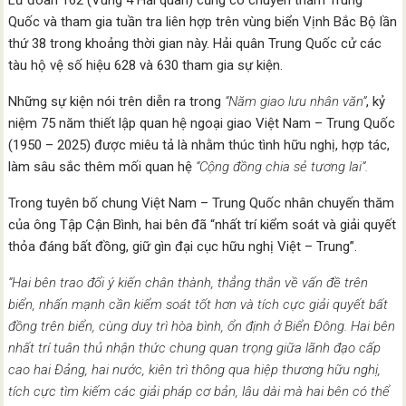
Quốc và tham gia tuần tra liên hợp trên vùng biển Vịnh Bắc Bộ lần
thứ 38 trong khoảng thời gian này. Hải quân Trung Quốc cử các
tàu hộ vệ số hiệu 628 và 630 tham gia sự kiện.
Những sự kiện nói trên diễn ra trong
“Năm giao lưu nhân văn”
, kỷ
niệm 75 năm thiết lập quan hệ ngoại giao Việt Nam – Trung Quốc
(1950 – 2025) được miêu tả là nhằm thúc tình hữu nghị, hợp tác,
làm sâu sắc thêm mối quan hệ
“Cộng đồng chia sẻ tương lai”.
Trong tuyên bố chung Việt Nam – Trung Quốc nhân chuyến thăm
của ông Tập Cận Bình, hai bên đã “nhất trí kiểm soát và giải quyết
thỏa đáng bất đồng, giữ gìn đại cục hữu nghị Việt – Trung”.
“Hai bên trao đổi ý kiến chân thành, thẳng thắn về vấn đề trên
biển, nhấn mạnh cần kiểm soát tốt hơn và tích cực giải quyết bất
đồng trên biển, cùng duy trì hòa bình, ổn định ở Biển Đông. Hai bên
nhất trí tuân thủ nhận thức chung quan trọng giữa lãnh đạo cấp
cao hai Đảng, hai nước, kiên trì thông qua hiệp thương hữu nghị,
tích cực tìm kiếm các giải pháp cơ bản, lâu dài mà hai bên có thể