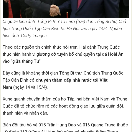
Chụp lại hình ảnh: Tổng Bí thư Tô Lâm (trái) đón Tổng Bí thư, Chủ
tịch Trung Quốc Tập Cận Bình tại Hà Nội vào ngày 14/4. Nguồn
hình ảnh: Getty Images
Theo các nguồn tin chính thức nói trên, Hải cảnh Trung Quốc
thực hiện hành vi giương cờ tuyên bố chủ quyền tại đá Hoài Ân
vào “giữa tháng Tư”.
Đây cũng là khoảng thời gian Tổng Bí thư, Chủ tịch Trung Quốc
Tập Cận Bình có
chuyến thăm cấp nhà nước tới Việt
Nam
(ngày 14 và 15/4).
Xung quanh chuyến thăm của họ Tập, hai bên Việt Nam và Trung
Quốc đã tổ chức rầm rộ các hoạt động giao lưu giữa quân đội,
thanh niên và nhân dân.
Biên đội tàu hộ vệ 015 Trần Hưng Đạo và 016 Quang Trung thuộc
Lữ đoàn 162 (Vùng 4 Hải quân) cũng có chuyển thăm Trung