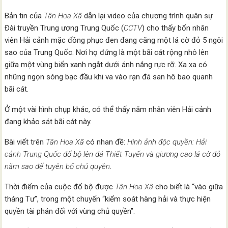
Bản tin của
Tân Hoa Xã
dẫn lại video của chương trình quân sự
Đài truyền Trung ương Trung Quốc (
CCTV
) cho thấy bốn nhân
viên Hải cảnh mặc đồng phục đen đang căng một lá cờ đỏ 5 ngôi
sao của Trung Quốc. Nơi họ đứng là một bãi cát rộng nhô lên
giữa một vùng biển xanh ngắt dưới ánh nắng rực rỡ. Xa xa có
những ngọn sóng bạc đầu khi va vào rạn đá san hô bao quanh
bãi cát.
Ở một vài hình chụp khác, có thể thấy năm nhân viên Hải cảnh
đang khảo sát bãi cát này.
Bài viết trên
Tân Hoa Xã
có nhan đề:
Hình ảnh độc quyền: Hải
cảnh Trung Quốc đổ bộ lên đá Thiết Tuyến và giương cao lá cờ đỏ
năm sao để tuyên bố chủ quyền
.
Thời điểm của cuộc đổ bộ được
Tân Hoa Xã
cho biết là “vào giữa
tháng Tư”, trong một chuyến “kiểm soát hàng hải và thực hiện
quyền tài phán đối với vùng chủ quyền”.