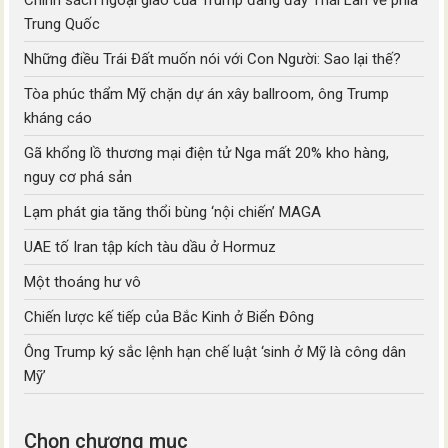
Chính sách ngoại giao của Trump đang đẩy Thái Lan về phía
Trung Quốc
Những điều Trái Đất muốn nói với Con Người: Sao lại thế?
Tòa phúc thẩm Mỹ chặn dự án xây ballroom, ông Trump
kháng cáo
Gã khổng lồ thương mại điện tử Nga mất 20% kho hàng,
nguy cơ phá sản
Lạm phát gia tăng thổi bùng ‘nội chiến’ MAGA
UAE tố Iran tập kích tàu dầu ở Hormuz
Một thoáng hư vô
Chiến lược kế tiếp của Bắc Kinh ở Biển Đông
Ông Trump ký sắc lệnh hạn chế luật ‘sinh ở Mỹ là công dân
Mỹ’
Chọn chương mục