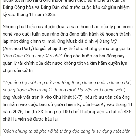
Đảng Cộng hòa và Đảng Dân chủ trước cuộc bầu cử giữa nhiệm
kỳ vào tháng 11 năm 2026.
Những phát biểu này được đưa ra sau thông báo của tỷ phú công
nghệ vào cuối tuần qua rằng ông đang tiến hành kế hoạch thành
lập một đảng chính trị mới. Ông Musk đã định vị Đảng Mỹ
(America Party) là giải pháp thay thế cho những gì mà ông gọi là
“Đơn đảng Cộng hòa/Dân chủ”
. Ông cáo buộc cả hai đảng này
quản lý tài chính của đất nước không tốt và kìm hãm quyền lựa
chọn của cử tri.
“Việc ủng hộ một ứng cử viên tổng thống không phải là không thể,
nhưng trọng tâm trong 12 tháng tới là Hạ viện và Thượng viện”,
ông Musk viết trên X vào Chủ Nhật (6/7), nêu rõ ưu tiên của ông
là nhắm vào cuộc bầu cử giữa nhiệm kỳ của Hoa Kỳ vào tháng 11
năm 2026, lúc đó 33 trong số 100 ghế Thượng viện và tất cả 435
ghế Hạ viện sẽ được bầu lại.
“Cách chúng ta sẽ phá vỡ hệ thống độc đảng là sử dụng một biến