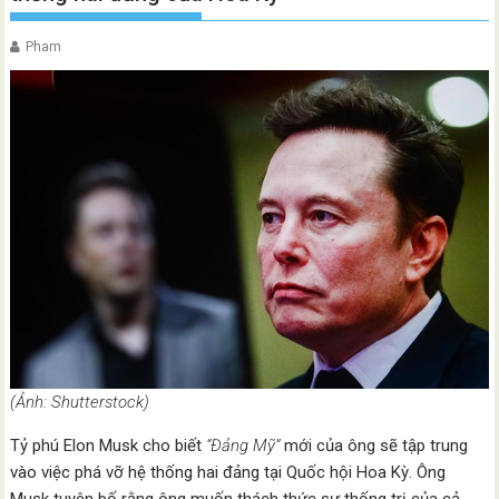
Pham
(Ảnh: Shutterstock)
Tỷ phú Elon Musk cho biết
“Đảng Mỹ”
mới của ông sẽ tập trung
vào việc phá vỡ hệ thống hai đảng tại Quốc hội Hoa Kỳ. Ông
Musk tuyên bố rằng ông muốn thách thức sự thống trị của cả