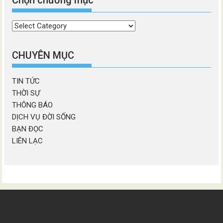
Chọn chương mục
Chọn
chương
mục
CHUYÊN MỤC
TIN TỨC
THỜI SỰ
THÔNG BÁO
DỊCH VỤ ĐỜI SỐNG
BẠN ĐỌC
LIÊN LẠC