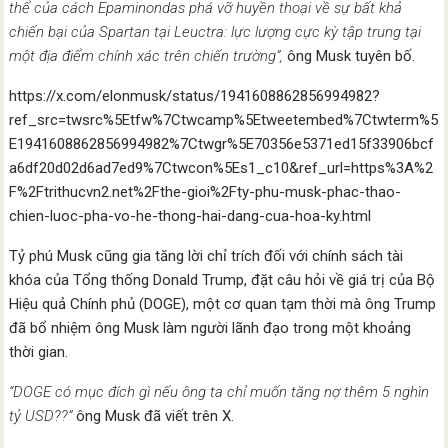
thể của cách Epaminondas phá vỡ huyền thoại về sự bất khả
chiến bại của Spartan tại Leuctra: lực lượng cực kỳ tập trung tại
một địa điểm chính xác trên chiến trường”,
ông Musk tuyên bố.
https://x.com/elonmusk/status/1941608862856994982?
ref_src=twsrc%5Etfw%7Ctwcamp%5Etweetembed%7Ctwterm%5
E1941608862856994982%7Ctwgr%5E70356e5371ed15f33906bcf
a6df20d02d6ad7ed9%7Ctwcon%5Es1_c10&ref_url=https%3A%2
F%2Ftrithucvn2.net%2Fthe-gioi%2Fty-phu-musk-phac-thao-
chien-luoc-pha-vo-he-thong-hai-dang-cua-hoa-ky.html
Tỷ phú Musk cũng gia tăng lời chỉ trích đối với chính sách tài
khóa của Tổng thống Donald Trump, đặt câu hỏi về giá trị của Bộ
Hiệu quả Chính phủ (DOGE), một cơ quan tạm thời mà ông Trump
đã bổ nhiệm ông Musk làm người lãnh đạo trong một khoảng
thời gian.
“DOGE có mục đích gì nếu ông ta chỉ muốn tăng nợ thêm 5 nghìn
tỷ USD??”
ông Musk đã viết trên X.