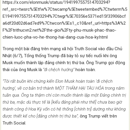
https://x.com/elonmusk/status/1941997557514703294?
ref_src=twsrc%5Etfw%7Ctwcamp%5Etweetembed%7Ctwterm%5
E1941997557514703294%7Ctwgr%5E70356e5371ed15f33906bcf
a6df20d02d6ad7ed9%7Ctwcon%5Es1_c10&ref_url=https%3A%2
F%2Ftrithucvn2.net%2Fthe-gioi%2Fty-phu-musk-phac-thao-
chien-luoc-pha-vo-he-thong-hai-dang-cua-hoa-ky.html
Trong một bài đăng trên mạng xã hội Truth Social vào đầu Chủ
Nhật (6/7), Tổng thống Trump đã bày tỏ sự tiếc nuối khi ông
Musk muốn thành lập đảng chính trị thứ ba. Ông Trump gọi động
thái của ông Musk là
“đi chệch hướng”
hoàn toàn.
“Tôi rất buồn khi chứng kiến Elon Musk hoàn toàn ‘đi chệch
hướng’, về cơ bản trở thành MỘT THẢM HẠI TÀU HỎA trong năm
tuần qua. Ông ta thậm chí còn muốn thành lập một Đảng chính trị
thứ ba, mặc dù thực tế là [kiểu đảng phái như thế] chưa bao giờ
thành công ở Hoa Kỳ vốn có hệ thống [chính trị] dường như không
được thiết kế cho [đảng chính trị thứ ba“,
ông Trump viết trên
Truth Social.