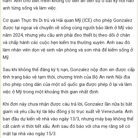
năm. Anh cho biết mình không có tiền án tiền sự ở bất kỳ nơi nào
anh từng sống và làm việc.
Cơ quan Thực thi Di trú và Hải quan Mỹ (ICE) cho phép Gonzalez
được tại ngoại và chuyển về sống cùng người bảo lãnh ở Mỹ vào
năm 2024, nhưng yêu cầu anh phải đeo thiết bị theo dõi ở chân
và chấp hành các cuộc hẹn kiểm tra thường xuyên. Anh sau đó
làm nhân viên dọn vệ sinh văn phòng và sơn nhà để kiếm sống ở
Mỹ.
Sau khi không thể đăng ký tị nạn, Gonzalez nộp đơn xin được cấp
tình trạng bảo vệ tạm thời, chương trình của Bộ An ninh Nội địa
cho phép công dân của một số quốc gia được phép ở lại và làm
việc ở Mỹ trong một khoảng thời gian nhất định.
Khi đơn này chưa nhận được câu trả lời, Gonzalez lần nữa bị bắt
giam và yêu cầu ký tài liệu đồng ý bị trục xuất về Venezuela. Anh
ban đầu dự kiến về nhà vào ngày 13/3, nhưng máy bay không thể
cất cánh vì thời tiết xấu. Anh sau đó báo với cha mẹ rằng sẽ có
mặt tại nhà vào ngày 15/3.