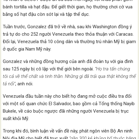
bánh tortilla và hạt đậu. Để giết thời gian, họ thường chơi cờ vua
bằng số hạt đậu còn sót lại và tập thể dục.
Tuần trước, Gonzalez đã trở về nhà, sau khi Washington đồng ý
trả tự do cho 252 người Venezuela theo thỏa thuận với Caracas.
Đổi lại, Venezuela thả 10 công dân và thường trú nhân Mỹ bị giam
ở quốc gia Nam Mỹ này.
Gonzalez và những đồng hương của anh đã đoàn tụ với gia đình
sau 125 ngày bị cô lập với thế giới bên ngoài.
“Họ tra tấn chúng
tôi cả về thể chất và tinh thần. Những gì đã trải qua thật không thể
tả nổi”
, anh nói.
Venezuela đầu tuần này cho biết họ đang mở cuộc điều tra đối
với một số quan chức El Salvador, bao gồm cả Tổng thống Nayib
Bukele, về cáo buộc ngược đãi những người Venezuela bị trục
xuất khỏi Mỹ.
Trong khi đó, bình luận về vấn đề này, phát ngôn viên Bộ An ninh
Nội địa Mỹ cho biết đã trục xuất
“gần 300 kẻ khủng bố thuộc băng