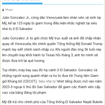
Pham
Julio Gonzalez Jr., công dân Venezuela làm nhân viên vệ sinh tại
Mỹ, kể lại 125 ngày bị giam trong điều kiện khắc nghiệt tại siêu
nhà tù ở El Salvador.
Julio Gonzalez Jr. bị giới chức Mỹ trục xuất và anh đã chấp nhận
quay về Venezuela, khi chính quyền Tổng thống Mỹ Donald Trump
mạnh tay siết chính sách nhập cư. Khi người đàn ông 36 tuổi này
lên chuyến bay khởi hành từ Texas hồi tháng 3, anh tin mình sẽ
được đưa trở lại quê hương.
Tuy nhiên, máy bay sau đó hạ cánh ở El Salvador. Gonzalez và
những người xung quanh nhận ra họ bị đưa tới Trung tâm Giam
giữ Khủng bố (CECOT),
“siêu nhà tù”
khét tiếng được mở vào năm
2023 ở ngoại ô thủ đô San Salvador để giam các thành viên cấp
cao của băng đảng tội phạm.
Mỹ đã trả cho chính phủ của Tổng thống El Salvador Nayib Bukele