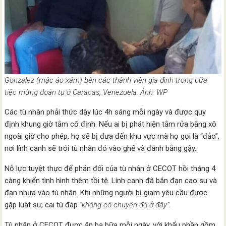
Gonzalez (mặc áo xám) bên các thành viên gia đình trong bữa
tiệc mừng đoàn tụ ở Caracas, Venezuela. Ảnh: WP
Các tù nhân phải thức dậy lúc 4h sáng mỗi ngày và được quy
định khung giờ tắm cố định. Nếu ai bị phát hiện tắm rửa bằng xô
ngoài giờ cho phép, họ sẽ bị đưa đến khu vực mà họ gọi là “đảo”,
nơi lính canh sẽ trói tù nhân đó vào ghế và đánh bằng gậy.
Nỗ lực tuyệt thực để phản đối của tù nhân ở CECOT hồi tháng 4
càng khiến tình hình thêm tồi tệ. Lính canh đã bắn đạn cao su và
đạn nhựa vào tù nhân. Khi những người bị giam yêu cầu được
gặp luật sư, cai tù đáp
“không có chuyện đó ở đây”.
Tù nhân ở CECOT được ăn ba bữa mỗi ngày, với khẩu phần gồm