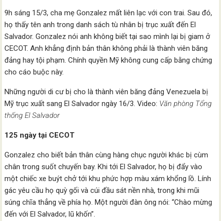
9h sáng 15/3, cha mẹ Gonzalez mất liên lạc với con trai. Sau đó,
họ thấy tên anh trong danh sách tù nhân bị trục xuất đến El
Salvador. Gonzalez nói anh không biết tại sao mình lại bị giam ở
CECOT. Anh khẳng định bản thân không phải là thành viên băng
đảng hay tội phạm. Chính quyền Mỹ không cung cấp bằng chứng
cho cáo buộc này.
Những người di cư bị cho là thành viên băng đảng Venezuela bị
Mỹ trục xuất sang El Salvador ngày 16/3. Video:
Văn phòng Tổng
thống
El Salvador
125 ngày tại CECOT
Gonzalez cho biết bản thân cùng hàng chục người khác bị cùm
chân trong suốt chuyến bay. Khi tới El Salvador, họ bị đẩy vào
một chiếc xe buýt chở tới khu phức hợp màu xám khổng lồ. Lính
gác yêu cầu họ quỳ gối và cúi đầu sát nền nhà, trong khi mũi
súng chĩa thẳng về phía họ. Một người đàn ông nói: “Chào mừng
đến với El Salvador, lũ khốn”.