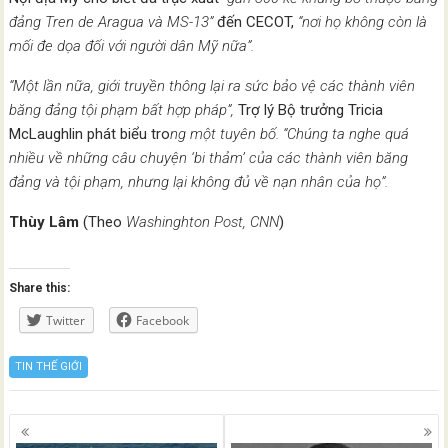
đảng Tren de Aragua và MS-13”
đến CECOT,
“nơi họ không còn là
mối đe dọa đối với người dân Mỹ nữa”.
“Một lần nữa, giới truyền thông lại ra sức bảo vệ các thành viên
băng đảng tội phạm bất hợp pháp”,
Trợ lý Bộ trưởng Tricia
McLaughlin phát biểu tro
ng một tuyên bố. “Chúng ta nghe quá
nhiều về những câu chuyện ‘bi thảm’ của các thành viên băng
đảng và tội phạm, nhưng lại không đủ về nạn nhân của họ”.
Thùy Lâm
(Theo
Washinghton Post, CNN
)
Share this:
Twitter
Facebook
TIN THẾ GIỚI
Posts