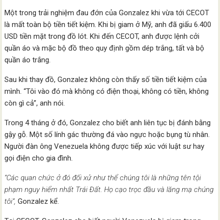
Một trong trải nghiệm đau đớn của Gonzalez khi vừa tới CECOT
là mất toàn bộ tiền tiết kiệm. Khi bị giam ở Mỹ, anh đã giấu 6.400
USD tiền mặt trong đồ lót. Khi đến CECOT, anh được lệnh cởi
quần áo và mặc bộ đồ theo quy định gồm dép trắng, tất và bộ
quần áo trắng.
Sau khi thay đồ, Gonzalez không còn thấy số tiền tiết kiệm của
mình. “Tôi vào đó mà không có điện thoại, không có tiền, không
còn gì cả”, anh nói.
Trong 4 tháng ở đó, Gonzalez cho biết anh liên tục bị đánh bằng
gậy gỗ. Một số lính gác thường đá vào ngực hoặc bụng tù nhân.
Người đàn ông Venezuela không được tiếp xúc với luật sư hay
gọi điện cho gia đình.
“Các quan chức ở đó đối xử như thể chúng tôi là những tên tội
phạm nguy hiểm nhất Trái Đất. Họ cạo trọc đầu và lăng mạ chúng
tôi”,
Gonzalez kể.