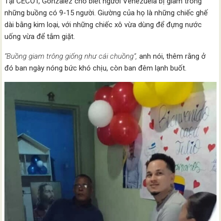
Tại CECOT, Gonzalez cho biết người Venezuela bị giam trong
những buồng có 9-15 người. Giường của họ là những chiếc ghế
dài bằng kim loại, với những chiếc xô vừa dùng để đựng nước
uống vừa để tắm giặt.
“Buồng giam trông giống như cái chuồng”,
anh nói, thêm rằng ở
đó ban ngày nóng bức khó chịu, còn ban đêm lạnh buốt.