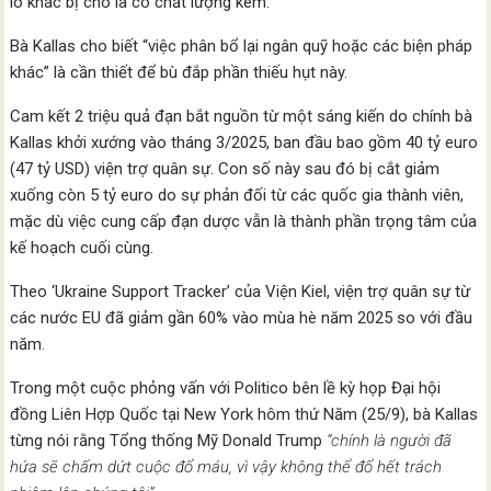
lô khác bị cho là có chất lượng kém.
Bà Kallas cho biết “việc phân bổ lại ngân quỹ hoặc các biện pháp
khác” là cần thiết để bù đắp phần thiếu hụt này.
Cam kết 2 triệu quả đạn bắt nguồn từ một sáng kiến do chính bà
Kallas khởi xướng vào tháng 3/2025, ban đầu bao gồm 40 tỷ euro
(47 tỷ USD) viện trợ quân sự. Con số này sau đó bị cắt giảm
xuống còn 5 tỷ euro do sự phản đối từ các quốc gia thành viên,
mặc dù việc cung cấp đạn dược vẫn là thành phần trọng tâm của
kế hoạch cuối cùng.
Theo ‘Ukraine Support Tracker’ của Viện Kiel, viện trợ quân sự từ
các nước EU đã giảm gần 60% vào mùa hè năm 2025 so với đầu
năm.
Trong một cuộc phỏng vấn với Politico bên lề kỳ họp Đại hội
đồng Liên Hợp Quốc tại New York hôm thứ Năm (25/9), bà Kallas
từng nói rằng Tổng thống Mỹ Donald Trump
“chính là người đã
hứa sẽ chấm dứt cuộc đổ máu, vì vậy không thể đổ hết trách