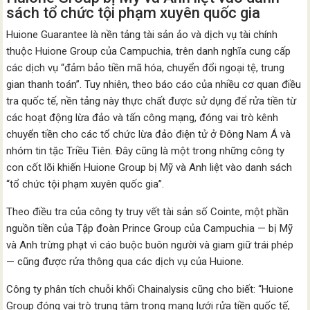
sách tổ chức tội phạm xuyên quốc gia
Huione Guarantee là nền tảng tài sản ảo và dịch vụ tài chính
thuộc Huione Group của Campuchia, trên danh nghĩa cung cấp
các dịch vụ “đảm bảo tiền mã hóa, chuyển đổi ngoại tệ, trung
gian thanh toán”. Tuy nhiên, theo báo cáo của nhiều cơ quan điều
tra quốc tế, nền tảng này thực chất được sử dụng để rửa tiền từ
các hoạt động lừa đảo và tấn công mạng, đóng vai trò kênh
chuyển tiền cho các tổ chức lừa đảo điện tử ở Đông Nam Á và
nhóm tin tặc Triều Tiên. Đây cũng là một trong những công ty
con cốt lõi khiến Huione Group bị Mỹ và Anh liệt vào danh sách
“tổ chức tội phạm xuyên quốc gia”.
Theo điều tra của công ty truy vết tài sản số Cointe, một phần
nguồn tiền của Tập đoàn Prince Group của Campuchia — bị Mỹ
và Anh trừng phạt vì cáo buộc buôn người và giam giữ trái phép
— cũng được rửa thông qua các dịch vụ của Huione.
Công ty phân tích chuỗi khối Chainalysis cũng cho biết: “Huione
Group đóng vai trò trung tâm trong mạng lưới rửa tiền quốc tế,