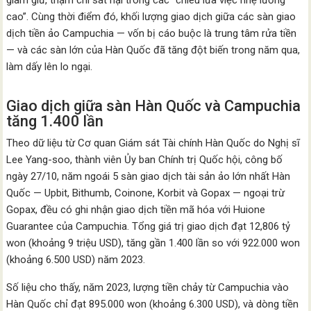
giam giữ, thậm chí sát hại trong các “chiêu lừa việc nhẹ lương
cao”. Cùng thời điểm đó, khối lượng giao dịch giữa các sàn giao
dịch tiền ảo Campuchia — vốn bị cáo buộc là trung tâm rửa tiền
— và các sàn lớn của Hàn Quốc đã tăng đột biến trong năm qua,
làm dấy lên lo ngại.
Giao dịch giữa sàn Hàn Quốc và Campuchia
tăng 1.400 lần
Theo dữ liệu từ Cơ quan Giám sát Tài chính Hàn Quốc do Nghị sĩ
Lee Yang-soo, thành viên Ủy ban Chính trị Quốc hội, công bố
ngày 27/10, năm ngoái 5 sàn giao dịch tài sản ảo lớn nhất Hàn
Quốc — Upbit, Bithumb, Coinone, Korbit và Gopax — ngoại trừ
Gopax, đều có ghi nhận giao dịch tiền mã hóa với Huione
Guarantee của Campuchia. Tổng giá trị giao dịch đạt 12,806 tỷ
won (khoảng 9 triệu USD), tăng gần 1.400 lần so với 922.000 won
(khoảng 6.500 USD) năm 2023.
Số liệu cho thấy, năm 2023, lượng tiền chảy từ Campuchia vào
Hàn Quốc chỉ đạt 895.000 won (khoảng 6.300 USD), và dòng tiền