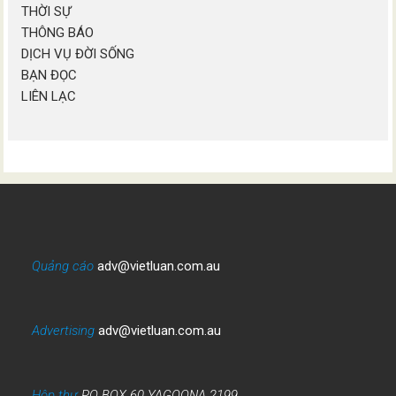
THỜI SỰ
THÔNG BÁO
DỊCH VỤ ĐỜI SỐNG
BẠN ĐỌC
LIÊN LẠC
Quảng cáo
adv@vietluan.com.au
Advertising
adv@vietluan.com.au
Hộp thư
PO BOX 60 YAGOONA 2199