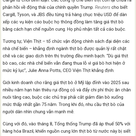
Cargill từ chối bình luận. Các công ty chế biến thịt còn lại chưa ra
phản hồi về động thái của chính quyền Trump.
Reuters
cho biết
Cargill, Tyson, và JBS đều từng trả hàng chục triệu USD để dàn
xếp các vụ kiện cáo buộc họ thông đồng làm tăng giá thịt bò
bằng cách hạn chế nguồn cung. Họ phủ nhận tất cả cáo buộc.
Tương tự, Viện Thịt – tổ chức vận động chính sách đại diện các
nhà chế biến – khẳng định ngành thịt bò được quản lý rất chặt
chẽ và các giao dịch trên thị trường đều minh bạch. “Dù giá thịt
bò cao, các nhà chế biến vẫn đang thua lỗ vì giá bò hơi hiện ở
mức kỷ lục”, Julie Anna Potts, CEO Viện Thịt khẳng định.
Giới kinh doanh cho rằng giá thịt bò ở Mỹ lập đỉnh vào 2025 sau
nhiều năm hạn hán thiêu rụi đồng cỏ và đẩy chi phí thức ăn chăn
nuôi tăng cao, buộc các chủ trại phải cắt giảm đàn bò xuống
mức thấp nhất gần 75 năm. Trong khi đó, nhu cầu thịt bò của
người dân nhìn chung vẫn mạnh mẽ.
Cùng với đó, vào tháng 8, Tổng thống Trump đã áp thuế 50% với
hàng hóa Brazil, khiến nguồn cung lớn thịt bò từ nước này bị siết