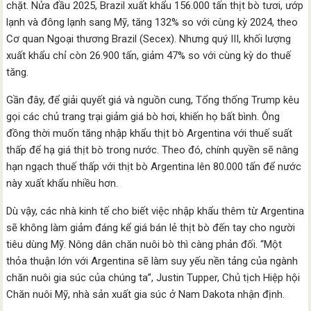
chặt. Nửa đầu 2025, Brazil xuất khẩu 156.000 tấn thịt bò tươi, ướp
lạnh và đông lạnh sang Mỹ, tăng 132% so với cùng kỳ 2024, theo
Cơ quan Ngoại thương Brazil (Secex). Nhưng quý III, khối lượng
xuất khẩu chỉ còn 26.900 tấn, giảm 47% so với cùng kỳ do thuế
tăng.
Gần đây, để giải quyết giá và nguồn cung, Tổng thống Trump kêu
gọi các chủ trang trại giảm giá bò hơi, khiến họ bất bình. Ông
đồng thời muốn tăng nhập khẩu thịt bò Argentina với thuế suất
thấp để hạ giá thịt bò trong nước. Theo đó, chính quyền sẽ nâng
hạn ngạch thuế thấp với thịt bò Argentina lên 80.000 tấn để nước
này xuất khẩu nhiều hơn.
Dù vậy, các nhà kinh tế cho biết việc nhập khẩu thêm từ Argentina
sẽ không làm giảm đáng kể giá bán lẻ thịt bò đến tay cho người
tiêu dùng Mỹ. Nông dân chăn nuôi bò thì càng phản đối. “Một
thỏa thuận lớn với Argentina sẽ làm suy yếu nền tảng của ngành
chăn nuôi gia súc của chúng ta”, Justin Tupper, Chủ tịch Hiệp hội
Chăn nuôi Mỹ, nhà sản xuất gia súc ở Nam Dakota nhận định.