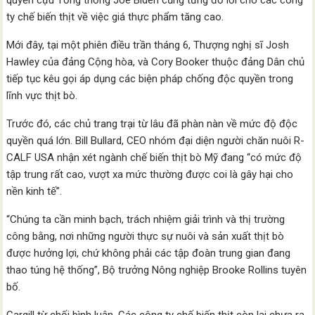
quyền cựu Tổng thống Joe Biden cũng từng đổ lỗi cho các công
ty chế biến thịt về việc giá thực phẩm tăng cao.
Mới đây, tại một phiên điều trần tháng 6, Thượng nghị sĩ Josh
Hawley của đảng Cộng hòa, và Cory Booker thuộc đảng Dân chủ
tiếp tục kêu gọi áp dụng các biện pháp chống độc quyền trong
lĩnh vực thịt bò.
Trước đó, các chủ trang trại từ lâu đã phàn nàn về mức độ độc
quyền quá lớn. Bill Bullard, CEO nhóm đại diện người chăn nuôi R-
CALF USA nhận xét ngành chế biến thịt bò Mỹ đang “có mức độ
tập trung rất cao, vượt xa mức thường được coi là gây hại cho
nền kinh tế”.
“Chúng ta cần minh bạch, trách nhiệm giải trình và thị trường
công bằng, nơi những người thực sự nuôi và sản xuất thịt bò
được hưởng lợi, chứ không phải các tập đoàn trung gian đang
thao túng hệ thống”, Bộ trưởng Nông nghiệp Brooke Rollins tuyên
bố.