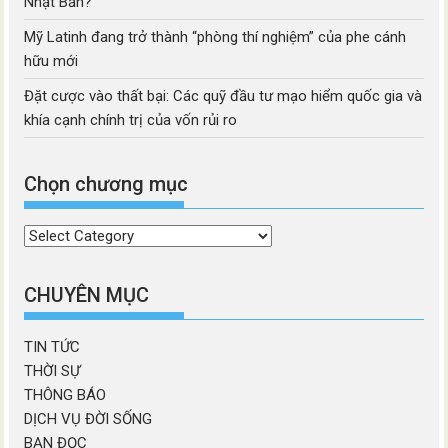
Nhật Bản?
Mỹ Latinh đang trở thành “phòng thí nghiệm” của phe cánh
hữu mới
Đặt cược vào thất bại: Các quỹ đầu tư mạo hiểm quốc gia và
khía cạnh chính trị của vốn rủi ro
Chọn chương mục
Chọn
chương
mục
CHUYÊN MỤC
TIN TỨC
THỜI SỰ
THÔNG BÁO
DỊCH VỤ ĐỜI SỐNG
BẠN ĐỌC