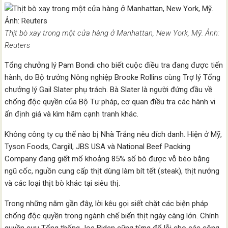
Thịt bò xay trong một cửa hàng ở Manhattan, New York, Mỹ. Ảnh:
Reuters
Tổng chưởng lý Pam Bondi cho biết cuộc điều tra đang được tiến
hành, do Bộ trưởng Nông nghiệp Brooke Rollins cùng Trợ lý Tổng
chưởng lý Gail Slater phụ trách. Bà Slater là người đứng đầu về
chống độc quyền của Bộ Tư pháp, cơ quan điều tra các hành vi
ấn định giá và kìm hãm cạnh tranh khác.
Không công ty cụ thể nào bị Nhà Trắng nêu đích danh. Hiện ở Mỹ,
Tyson Foods, Cargill, JBS USA và National Beef Packing
Company đang giết mổ khoảng 85% số bò được vỗ béo bằng
ngũ cốc, nguồn cung cấp thịt dùng làm bít tết (steak), thịt nướng
và các loại thịt bò khác tại siêu thị.
Trong những năm gần đây, lời kêu gọi siết chặt các biện pháp
chống độc quyền trong ngành chế biến thịt ngày càng lớn. Chính