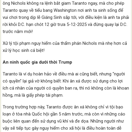
ông Nichols không ra lệnh bắt giam Taranto ngay, mà cho phép
Taranto quay về tiểu bang Washington nơi anh ta sinh sống để
vui chơi trong dịp lễ Giáng Sinh sắp tới, với điều kiện là anh ta phải
rời khỏi D.C. hạn chót 12 giờ trưa 5-12-2025 và đừng quay lại D.C.
trước năm mới!
Xử lý tội phạm nguy hiểm của thẩm phán Nichols mà nhẹ hơn cả
xử lý học sinh cá biệt!
An ninh quốc gia dưới thời Trump
Taranto là ví dụ hoàn hảo về điều mà ai cũng biết, nhưng “người
có quyền” lại giả vờ không biết: Khi ân xá được sử dụng cho lợi
ích cá nhân của người có quyền ban ra, thì nó không còn là khoan
hồng, mà là giấy phép tái phạm.
Trong trường hợp này, Taranto được ân xá không chỉ vì tội bạo
loạn ở tòa nhà Quốc hội gần 5 năm trước, mà còn vì những cáo
buộc liên quan đến sử dụng vũ khí và đe dọa. Những người như
vậy sẽ tiếp tục gây nguy hiểm cho xã hội là điều hoàn toàn dễ