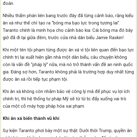
đoán.
Nhiều thẩm phán liên bang trước đây đã từng cảnh báo, rằng kiểu
ân xá như thế chỉ tạo ra “bóng ma bạo lực trong tương lai”.
Taranto chính là minh họa cho cảnh báo kia: Cái bóng ma đó bây
giờ đã đi lại giữa đêm, trước cửa nhà dân biểu Jamie Raskin!
Khi một tên tội phạm từng được ân xá vì tội liên quan đến bạo lực
chính trị lại xuất hiện gần nhà một dân biểu, câu chuyện không
còn là vấn đề “pháp lý” nữa, mà nó trở thành vấn đề an ninh quốc
gia. Đáng sợ hơn, Taranto không phải là trường hợp duy nhất từng
được ân xá rồi tiếp tục phạm tội.
Khi ân xá không còn nhằm bảo vệ công lý mà để phục vụ lợi ích
chính trị, thì hệ thống tư pháp Mỹ sẽ từ từ bị đẩy xuống vai trò
của một cỗ máy hợp pháp hóa sai phạm.
Khi ân xá biến thành vũ khí
Sự kiện Taranto phơi bày một sự thật: Dưới thời Trump, quyền ân