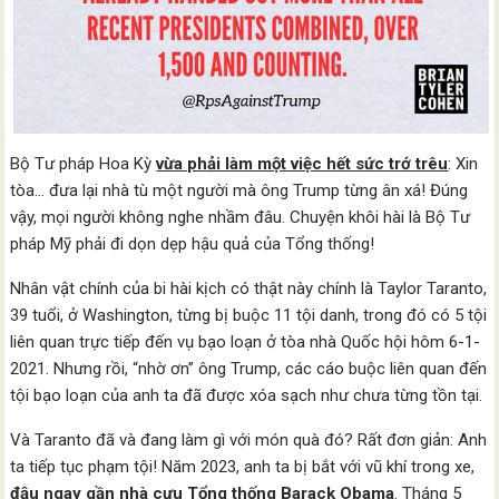
Bộ Tư pháp Hoa Kỳ
vừa phải làm một việc hết sức trớ trêu
: Xin
tòa… đưa lại nhà tù một người mà ông Trump từng ân xá! Đúng
vậy, mọi người không nghe nhầm đâu. Chuyện khôi hài là Bộ Tư
pháp Mỹ phải đi dọn dẹp hậu quả của Tổng thống!
Nhân vật chính của bi hài kịch có thật này chính là Taylor Taranto,
39 tuổi, ở Washington, từng bị buộc 11 tội danh, trong đó có 5 tội
liên quan trực tiếp đến vụ bạo loạn ở tòa nhà Quốc hội hôm 6-1-
2021. Nhưng rồi, “nhờ ơn” ông Trump, các cáo buộc liên quan đến
tội bạo loạn của anh ta đã được xóa sạch như chưa từng tồn tại.
Và Taranto đã và đang làm gì với món quà đó? Rất đơn giản: Anh
ta tiếp tục phạm tội! Năm 2023, anh ta bị bắt với vũ khí trong xe,
đậu ngay gần nhà cựu Tổng thống Barack Obama
. Tháng 5