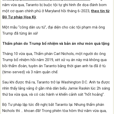
năm vừa qua, Taranto bị buộc tội tự ghi hình đe dọa đánh bom
một cơ quan chính phủ ở Maryland hồi tháng 6-2023,
theo tin từ
Bộ Tư pháp Hoa Kỳ
.
Một mẫu “công dân ưu tú”, đại diện cho các tội phạm mà ông
Trump đã từng ân xá!
Thẩm phán do Trump bổ nhiệm và bản án như món quà tặng
Tháng 10 vừa qua, Thẩm phán Carl Nichols, một người do ông
Trump bổ nhiệm hồi năm 2019, xét xử vụ án này mà không qua
bồi thẩm đoàn, tuyên án Taranto bằng thời gian anh ta đã ở tù
(time-served) và 3 năm quản chế.
Sau khi được thả ra, Taranto trở lại Washington D.C. Anh ta được
nhìn thấy lảng vảng ở gần nhà dân biểu Jamie Raskin lúc 2h sáng
thứ ba vừa qua, và có các hành vi khiến cảnh sát “hốt hoảng”.
Bộ Tư pháp lập tức đề nghị bắt Taranto lại. Nhưng thẩm phán
Nichols thì … khoan đã! Trong phiên tòa hôm thứ năm vừa qua,