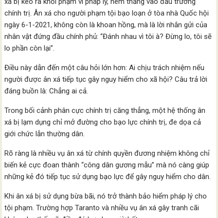
xá bị kéo ra khỏi phạm vi pháp lý, ném thẳng vào đấu trường
chính trị. Ân xá cho người phạm tội bạo loạn ở tòa nhà Quốc hội
ngày 6-1-2021, không còn là khoan hồng, mà là lời nhắn gửi của
nhân vật đứng đầu chính phủ: “Đánh nhau vì tôi à? Đừng lo, tôi sẽ
lo phần còn lại”.
Điều này dẫn đến một câu hỏi lớn hơn: Ai chịu trách nhiệm nếu
người được ân xá tiếp tục gây nguy hiểm cho xã hội? Câu trả lời
đáng buồn là: Chẳng ai cả.
Trong bối cảnh phân cực chính trị căng thẳng, một hệ thống ân
xá bị lạm dụng chỉ mở đường cho bạo lực chính trị, đe dọa cả
giới chức lẫn thường dân.
Rõ ràng là nhiều vụ ân xá từ chính quyền đương nhiệm không chỉ
biến kẻ cực đoan thành “công dân gương mẫu” mà nó càng giúp
những kẻ đó tiếp tục sử dụng bạo lực để gây nguy hiểm cho dân.
Khi ân xá bị sử dụng bừa bãi, nó trở thành bảo hiểm pháp lý cho
tội phạm. Trường hợp Taranto và nhiều vụ ân xá gây tranh cãi