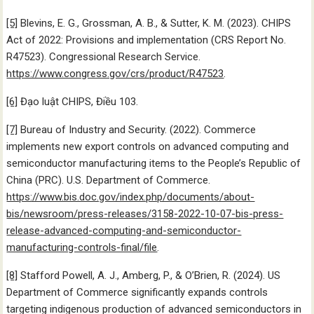
[5]
Blevins, E. G., Grossman, A. B., & Sutter, K. M. (2023). CHIPS
Act of 2022: Provisions and implementation (CRS Report No.
R47523). Congressional Research Service.
https://www.congress.gov/crs/product/R47523
.
[6]
Đạo luật CHIPS, Điều 103.
[7]
Bureau of Industry and Security. (2022). Commerce
implements new export controls on advanced computing and
semiconductor manufacturing items to the People’s Republic of
China (PRC). U.S. Department of Commerce.
https://www.bis.doc.gov/index.php/documents/about-
bis/newsroom/press-releases/3158-2022-10-07-bis-press-
release-advanced-computing-and-semiconductor-
manufacturing-controls-final/file
.
[8]
Stafford Powell, A. J., Amberg, P., & O’Brien, R. (2024). US
Department of Commerce significantly expands controls
targeting indigenous production of advanced semiconductors in