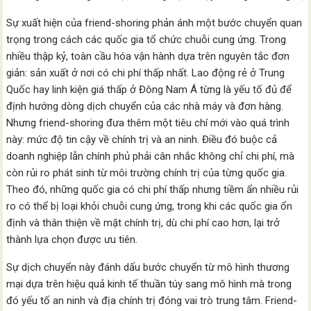
Sự xuất hiện của friend-shoring phản ánh một bước chuyển quan
trọng trong cách các quốc gia tổ chức chuỗi cung ứng. Trong
nhiều thập kỷ, toàn cầu hóa vận hành dựa trên nguyên tắc đơn
giản: sản xuất ở nơi có chi phí thấp nhất. Lao động rẻ ở Trung
Quốc hay linh kiện giá thấp ở Đông Nam Á từng là yếu tố đủ để
định hướng dòng dịch chuyển của các nhà máy và đơn hàng.
Nhưng friend-shoring đưa thêm một tiêu chí mới vào quá trình
này: mức độ tin cậy về chính trị và an ninh. Điều đó buộc cả
doanh nghiệp lẫn chính phủ phải cân nhắc không chỉ chi phí, mà
còn rủi ro phát sinh từ môi trường chính trị của từng quốc gia.
Theo đó, những quốc gia có chi phí thấp nhưng tiềm ẩn nhiều rủi
ro có thể bị loại khỏi chuỗi cung ứng, trong khi các quốc gia ổn
định và thân thiện về mặt chính trị, dù chi phí cao hơn, lại trở
thành lựa chọn được ưu tiên.
Sự dịch chuyển này đánh dấu bước chuyển từ mô hình thương
mại dựa trên hiệu quả kinh tế thuần túy sang mô hình mà trong
đó yếu tố an ninh và địa chính trị đóng vai trò trung tâm. Friend-