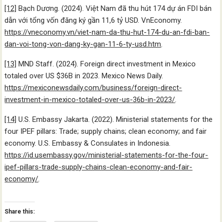
[12]
Bạch Dương. (2024). Việt Nam đã thu hút 174 dự án FDI bán
dẫn với tổng vốn đăng ký gần 11,6 tỷ USD. VnEconomy.
https://vneconomy.vn/viet-nam-da-thu-hut-174-du-an-fdi-ban-
dan-voi-tong-von-dang-ky-gan-11-6-ty-usd.htm
.
[13]
MND Staff. (2024). Foreign direct investment in Mexico
totaled over US $36B in 2023. Mexico News Daily.
https://mexiconewsdaily.com/business/foreign-direct-
investment-in-mexico-totaled-over-us-36b-in-2023/
.
[14]
U.S. Embassy Jakarta. (2022). Ministerial statements for the
four IPEF pillars: Trade; supply chains; clean economy; and fair
economy. U.S. Embassy & Consulates in Indonesia.
https://id.usembassy.gov/ministerial-statements-for-the-four-
ipef-pillars-trade-supply-chains-clean-economy-and-fair-
economy/
.
Share this: