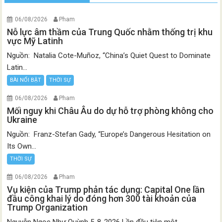
06/08/2026
Pham
Nỗ lực âm thầm của Trung Quốc nhằm thống trị khu
vực Mỹ Latinh
Nguồn: Natalia Cote-Muñoz, “China’s Quiet Quest to Dominate
Latin...
BÀI NỔI BẬT
THỜI SỰ
06/08/2026
Pham
Mối nguy khi Châu Âu do dự hỗ trợ phòng không cho
Ukraine
Nguồn: Franz-Stefan Gady, “Europe’s Dangerous Hesitation on
Its Own...
THỜI SỰ
06/08/2026
Pham
Vụ kiện của Trump phản tác dụng: Capital One lần
đầu công khai lý do đóng hơn 300 tài khoản của
Trump Organization
Nguyễn Ngọc Như Quỳnh 5-8-2026 Lần đầu tiên một...