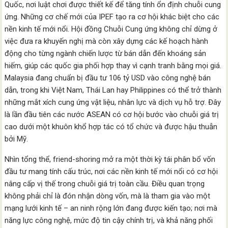
Quốc, nơi luật chơi được thiết kế để tăng tính ổn định chuỗi cung
ứng. Những cơ chế mới của IPEF tạo ra cơ hội khác biệt cho các
nền kinh tế mới nổi. Hội đồng Chuỗi Cung ứng không chỉ dừng ở
việc đưa ra khuyến nghị mà còn xây dựng các kế hoạch hành
động cho từng ngành chiến lược từ bán dẫn đến khoáng sản
hiếm, giúp các quốc gia phối hợp thay vì cạnh tranh bằng mọi giá.
Malaysia đang chuẩn bị đầu tư 106 tỷ USD vào công nghệ bán
dẫn, trong khi Việt Nam, Thái Lan hay Philippines có thể trở thành
những mắt xích cung ứng vật liệu, nhân lực và dịch vụ hỗ trợ. Đây
là lần đầu tiên các nước ASEAN có cơ hội bước vào chuỗi giá trị
cao dưới một khuôn khổ hợp tác có tổ chức và được hậu thuẫn
bởi Mỹ.
Nhìn tổng thể, friend-shoring mở ra một thời kỳ tái phân bổ vốn
đầu tư mang tính cấu trúc, nơi các nền kinh tế mới nổi có cơ hội
nâng cấp vị thế trong chuỗi giá trị toàn cầu. Điều quan trọng
không phải chỉ là đón nhận dòng vốn, mà là tham gia vào một
mạng lưới kinh tế – an ninh rộng lớn đang được kiến tạo; nơi mà
năng lực công nghệ, mức độ tin cậy chính trị, và khả năng phối