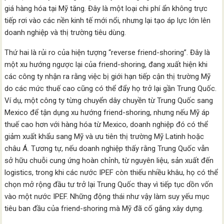
giá hàng hóa tại Mỹ tăng. Đây là một loại chi phí ẩn không trực
tiếp rơi vào các nền kinh tế mới nổi, nhưng lại tạo áp lực lớn lên
doanh nghiệp và thị trường tiêu dùng.
Thứ hai là rủi ro của hiện tượng “reverse friend-shoring”. Đây là
một xu hướng ngược lại của friend-shoring, đang xuất hiện khi
các công ty nhận ra rằng việc bị giới hạn tiếp cận thị trường Mỹ
do các mức thuế cao cũng có thể đẩy họ trở lại gần Trung Quốc.
Ví dụ, một công ty từng chuyển dây chuyền từ Trung Quốc sang
Mexico để tận dụng xu hướng friend-shoring, nhưng nếu Mỹ áp
thuế cao hơn với hàng hóa từ Mexico, doanh nghiệp đó có thể
giảm xuất khẩu sang Mỹ và ưu tiên thị trường Mỹ Latinh hoặc
châu Á. Tương tự, nếu doanh nghiệp thấy rằng Trung Quốc vẫn
sở hữu chuỗi cung ứng hoàn chỉnh, từ nguyên liệu, sản xuất đến
logistics, trong khi các nước IPEF còn thiếu nhiều khâu, họ có thể
chọn mở rộng đầu tư trở lại Trung Quốc thay vì tiếp tục dồn vốn
vào một nước IPEF. Những động thái như vậy làm suy yếu mục
tiêu ban đầu của friend-shoring mà Mỹ đã cố gắng xây dựng.