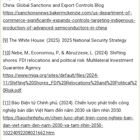
China. Global Sanctions and Export Controls Blog.
https://sanctionsnews.bakermckenzie.com/us-department-of-
commerce-significantly-expands-controls-targeting-indigenous-
production-of-advanced-semiconductors-in-china
.
[9]
The White House. (2025). 2025 National Security Strategy.
[10]
Nebe, M., Economou, P., & Abruzzese, L. (2024). Shifting
shores: FDI relocations and political risk. Multilateral Investment
Guarantee Agency.
https://www.miga.org/sites/default/files/2024-
11/Shifting%20Shores_FDI%20Relocations%20and%20Political%2
0Risk.pdf
.
[11]
Báo Điện tử Chính phủ. (2024). Chiến lược phát triển công
nghiệp bán dẫn Việt Nam đến năm 2030 và tầm nhìn 2050.
https://baochinhphu.vn/chien-luoc-phat-trien-cong-nghiep-ban-
dan-viet-nam-den-nam-2030-va-tam-nhin-2050-
10224092208021662.htm
.