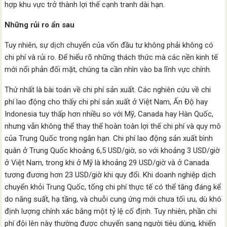
hợp khu vực trở thành lợi thế cạnh tranh dài hạn.
Những rủi ro ẩn sau
Tuy nhiên, sự dịch chuyển của vốn đầu tư không phải không có
chi phí và rủi ro. Để hiểu rõ những thách thức mà các nền kinh tế
mới nổi phản đối mặt, chúng ta cần nhìn vào ba lĩnh vực chính.
Thứ nhất là bài toán về chi phí sản xuất. Các nghiên cứu về chi
phí lao động cho thấy chi phí sản xuất ở Việt Nam, Ấn Độ hay
Indonesia tuy thấp hơn nhiều so với Mỹ, Canada hay Hàn Quốc,
nhưng vẫn không thể thay thế hoàn toàn lợi thế chi phí và quy mô
của Trung Quốc trong ngắn hạn. Chi phí lao động sản xuất bình
quân ở Trung Quốc khoảng 6,5 USD/giờ, so với khoảng 3 USD/giờ
ở Việt Nam, trong khi ở Mỹ là khoảng 29 USD/giờ và ở Canada
tương đương hơn 23 USD/giờ khi quy đổi. Khi doanh nghiệp dịch
chuyển khỏi Trung Quốc, tổng chi phí thực tế có thể tăng đáng kể
do năng suất, hạ tầng, và chuỗi cung ứng mới chưa tối ưu, dù khó
định lượng chính xác bằng một tỷ lệ cố định. Tuy nhiên, phần chi
phí đội lên này thường được chuyển sang người tiêu dùng, khiến