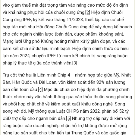
vào giảm thuế mà đặt trọng tâm vào nâng cao mức độ ổn định
và khả năng phục hồi của chuỗi cung ứng.
[2]
Hiệp định Chuỗi
Cung ứng IPEF, ký kết vào tháng 11/2023, thiết lập các cơ chế
hợp tác mới như Hội đồng Chuỗi Cung ứng để xây dựng kế hoạch
cho các ngành chiến lược (bán dẫn, dược phẩm, khoáng sản),
Mạng lưới Ứng phó Khủng hoảng nhằm xử lý gián đoạn, và các
cam kết chia sử dữ liệu minh bạch. Hiệp định chính thức có hiệu
lực năm 2024, chuyển IPEF từ cam kết chính trị sang ràng buộc
pháp lý thực tế giữa các thành viên.
[3]
Trụ cột thứ hai là Liên minh Chip 4 – nhóm hợp tác giữa Mỹ, Nhật
Bản, Hàn Quốc và Đài Loan, vốn kiểm soát đến 82% sản lượng
bán dẫn toàn cầu.
[4]
Mặc dù chưa có hiệp định đa phương chính
thức, nhóm này vận hành thông qua các thỏa thuận song phương
và phối hợp chặt chẽ về kiểm soát xuất khẩu công nghệ. Song
song với đó, Mỹ thông qua Luật CHIPS năm 2022, phân bổ 52 tỷ
USD trợ cấp cho ngành bán dẫn.
[5]
Nhưng trợ cấp này đi kèm với
ràng buộc: các doanh nghiệp nhận hỗ trợ không được mở rộng
năng lực sản xuất chip tiên tiến tại Trung Quốc và các quốc gia