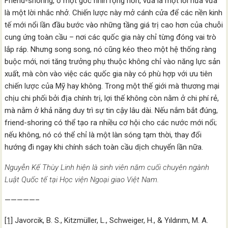
Friend-shoring, ở một góc nhìn rộng hơn, vừa là một lời hứa vừa
là một lời nhắc nhở. Chiến lược này mở cánh cửa để các nền kinh
tế mới nổi lần đầu bước vào những tầng giá trị cao hơn của chuỗi
cung ứng toàn cầu – nơi các quốc gia này chỉ từng đóng vai trò
lắp ráp. Nhưng song song, nó cũng kéo theo một hệ thống ràng
buộc mới, nơi tăng trưởng phụ thuộc không chỉ vào năng lực sản
xuất, mà còn vào việc các quốc gia này có phù hợp với ưu tiên
chiến lược của Mỹ hay không. Trong một thế giới mà thương mại
chịu chi phối bởi địa chính trị, lợi thế không còn nằm ở chi phí rẻ,
mà nằm ở khả năng duy trì sự tin cậy lâu dài. Nếu nắm bắt đúng,
friend-shoring có thể tạo ra nhiều cơ hội cho các nước mới nổi;
nếu không, nó có thể chỉ là một làn sóng tạm thời, thay đổi
hướng đi ngay khi chính sách toàn cầu dịch chuyển lần nữa.
Nguyễn Kế Thùy Linh hiện là sinh viên năm cuối chuyên ngành
Luật Quốc tế tại Học viện Ngoại giao Việt Nam.
—————–
[1]
Javorcik, B. S., Kitzmüller, L., Schweiger, H., & Yıldırım, M. A.