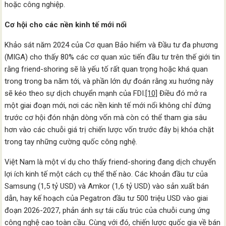
hoặc công nghiệp.
Cơ hội cho các nền kinh tế mới nổi
Khảo sát năm 2024 của Cơ quan Bảo hiểm và Đầu tư đa phương
(MIGA) cho thấy 80% các cơ quan xúc tiến đầu tư trên thế giới tin
rằng friend-shoring sẽ là yếu tố rất quan trọng hoặc khá quan
trong trong ba năm tới, và phần lớn dự đoán rằng xu hướng này
sẽ kéo theo sự dịch chuyển mạnh của FDI.
[10]
Điều đó mở ra
một giai đoạn mới, nơi các nền kinh tế mới nổi không chỉ đứng
trước cơ hội đón nhận dòng vốn mà còn có thể tham gia sâu
hơn vào các chuỗi giá trị chiến lược vốn trước đây bị khóa chặt
trong tay những cường quốc công nghệ.
Việt Nam là một ví dụ cho thấy friend-shoring đang dịch chuyển
lợi ích kinh tế một cách cụ thể thế nào. Các khoản đầu tư của
Samsung (1,5 tỷ USD) và Amkor (1,6 tỷ USD) vào sản xuất bán
dẫn, hay kế hoạch của Pegatron đầu tư 500 triệu USD vào giai
đoạn 2026-2027, phản ánh sự tái cấu trúc của chuỗi cung ứng
công nghệ cao toàn cầu. Cùng với đó, chiến lược quốc gia về bán