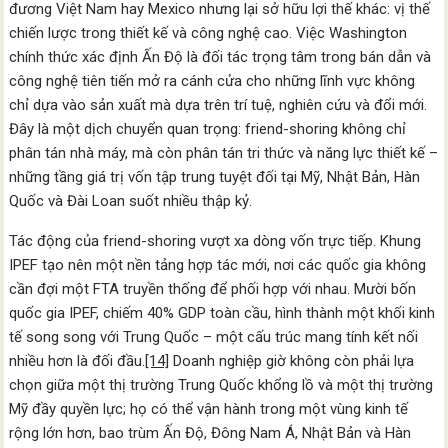
đương Việt Nam hay Mexico nhưng lại sở hữu lợi thế khác: vị thế
chiến lược trong thiết kế và công nghệ cao. Việc Washington
chính thức xác định Ấn Độ là đối tác trọng tâm trong bán dẫn và
công nghệ tiên tiến mở ra cánh cửa cho những lĩnh vực không
chỉ dựa vào sản xuất mà dựa trên trí tuệ, nghiên cứu và đổi mới.
Đây là một dịch chuyển quan trọng: friend-shoring không chỉ
phân tán nhà máy, mà còn phân tán tri thức và năng lực thiết kế –
những tầng giá trị vốn tập trung tuyệt đối tại Mỹ, Nhật Bản, Hàn
Quốc và Đài Loan suốt nhiều thập kỷ.
Tác động của friend-shoring vượt xa dòng vốn trực tiếp. Khung
IPEF tạo nên một nền tảng hợp tác mới, nơi các quốc gia không
cần đợi một FTA truyền thống để phối hợp với nhau. Mười bốn
quốc gia IPEF, chiếm 40% GDP toàn cầu, hình thành một khối kinh
tế song song với Trung Quốc – một cấu trúc mang tính kết nối
nhiều hơn là đối đầu.
[14]
Doanh nghiệp giờ không còn phải lựa
chọn giữa một thị trường Trung Quốc khổng lồ và một thị trường
Mỹ đầy quyền lực; họ có thể vận hành trong một vùng kinh tế
rộng lớn hơn, bao trùm Ấn Độ, Đông Nam Á, Nhật Bản và Hàn