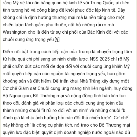
rằng Mỹ sẽ tái cân bằng quan hệ kinh tế với Trung Quốc, ưu tiên
tính tương hỗ và công bằng để khôi phục độc lập kinh tế. Đây
không chỉ là định hướng thương mại mà là nền tảng cho một
chiến lược tách giảm phụ thuộc, cắt bỏ những rủi ro mà
Washington cho là đến từ sự chi phối của Bắc Kinh đối với các
chuỗi cung ứng trọng yếu.
[9]
Điểm nổi bật trong cách tiếp cận của Trump là chuyển trọng tâm
từ hiệu quả chi phí sang an ninh chiến lược. NSS 2025 chỉ rõ Mỹ
phải chấm dứt các mối đe dọa đối với chuỗi cung ứng khiến Mỹ
mất quyền tiếp cận các nguồn tài nguyên trọng yếu, bao gồm
khoáng sản và đất hiếm. Để triển khai, Nhà Trắng xây dựng một
Cơ chế Giám sát Chuỗi cung ứng mang tính liên ngành, huy động
Bộ Ngoại giao, Bộ Thương mại và cộng đồng tình báo liên tục
theo dõi, đánh giá và phân loại các chuỗi cung ứng toàn cầu
thành những chuỗi “ít rủi ro đối với an ninh” và những chuỗi “bị
đánh giá là chịu ảnh hưởng bởi các đối thủ chiến lược”. Cơ chế
này không chỉ là công cụ phân tích, nó trao cho Bộ Thương mại
quyền lực đặc biệt: quyết định doanh nghiệp nước ngoài nào đủ