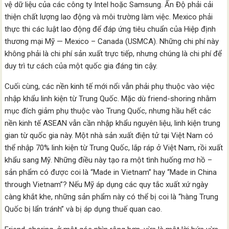
vệ dữ liệu của các công ty Intel hoặc Samsung. Ấn Độ phải cải
thiện chất lượng lao động và môi trường làm việc. Mexico phải
thực thi các luật lao động để đáp ứng tiêu chuẩn của Hiệp định
thương mại Mỹ — Mexico – Canada (USMCA). Những chi phí này
không phải là chi phí sản xuất trực tiếp, nhưng chúng là chi phí để
duy trì tư cách của một quốc gia đáng tin cậy.
Cuối cùng, các nền kinh tế mới nổi vẫn phải phụ thuộc vào việc
nhập khẩu linh kiện từ Trung Quốc. Mặc dù friend-shoring nhằm
mục đích giảm phụ thuộc vào Trung Quốc, nhưng hầu hết các
nền kinh tế ASEAN vẫn cần nhập khẩu nguyên liệu, linh kiện trung
gian từ quốc gia này. Một nhà sản xuất điện tử tại Việt Nam có
thể nhập 70% linh kiện từ Trung Quốc, lắp ráp ở Việt Nam, rồi xuất
khẩu sang Mỹ. Những điều này tạo ra một tình huống mơ hồ –
sản phẩm có được coi là “Made in Vietnam” hay “Made in China
through Vietnam”? Nếu Mỹ áp dụng các quy tắc xuất xứ ngày
càng khắt khe, những sản phẩm này có thể bị coi là “hàng Trung
Quốc bị lẩn tránh” và bị áp dụng thuế quan cao.