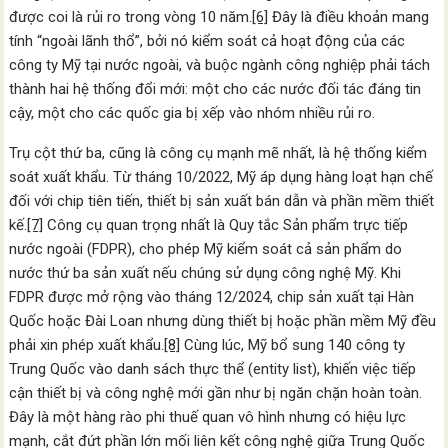
được coi là rủi ro trong vòng 10 năm.
[6]
Đây là điều khoản mang
tính “ngoài lãnh thổ”, bởi nó kiểm soát cả hoạt động của các
công ty Mỹ tại nước ngoài, và buộc ngành công nghiệp phải tách
thành hai hệ thống đổi mới: một cho các nước đối tác đáng tin
cậy, một cho các quốc gia bị xếp vào nhóm nhiều rủi ro.
Trụ cột thứ ba, cũng là công cụ mạnh mẽ nhất, là hệ thống kiểm
soát xuất khẩu. Từ tháng 10/2022, Mỹ áp dụng hàng loạt hạn chế
đối với chip tiên tiến, thiết bị sản xuất bán dẫn và phần mềm thiết
kế.
[7]
Công cụ quan trọng nhất là Quy tắc Sản phẩm trực tiếp
nước ngoài (FDPR), cho phép Mỹ kiểm soát cả sản phẩm do
nước thứ ba sản xuất nếu chúng sử dụng công nghệ Mỹ. Khi
FDPR được mở rộng vào tháng 12/2024, chip sản xuất tại Hàn
Quốc hoặc Đài Loan nhưng dùng thiết bị hoặc phần mềm Mỹ đều
phải xin phép xuất khẩu.
[8]
Cùng lúc, Mỹ bổ sung 140 công ty
Trung Quốc vào danh sách thực thể (entity list), khiến việc tiếp
cận thiết bị và công nghệ mới gần như bị ngăn chặn hoàn toàn.
Đây là một hàng rào phi thuế quan vô hình nhưng có hiệu lực
mạnh, cắt đứt phần lớn mối liên kết công nghệ giữa Trung Quốc