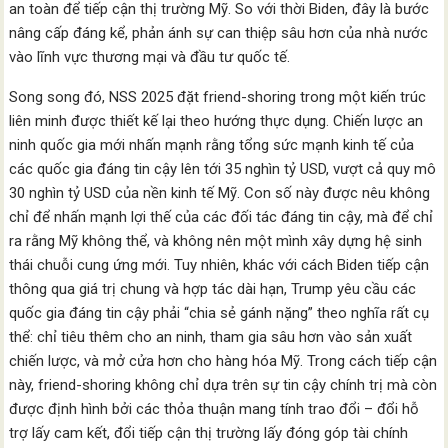
an toàn để tiếp cận thị trường Mỹ. So với thời Biden, đây là bước
nâng cấp đáng kể, phản ánh sự can thiệp sâu hơn của nhà nước
vào lĩnh vực thương mại và đầu tư quốc tế.
Song song đó, NSS 2025 đặt friend-shoring trong một kiến trúc
liên minh được thiết kế lại theo hướng thực dụng. Chiến lược an
ninh quốc gia mới nhấn mạnh rằng tổng sức mạnh kinh tế của
các quốc gia đáng tin cậy lên tới 35 nghìn tỷ USD, vượt cả quy mô
30 nghìn tỷ USD của nền kinh tế Mỹ. Con số này được nêu không
chỉ để nhấn mạnh lợi thế của các đối tác đáng tin cậy, mà để chỉ
ra rằng Mỹ không thể, và không nên một mình xây dựng hệ sinh
thái chuỗi cung ứng mới. Tuy nhiên, khác với cách Biden tiếp cận
thông qua giá trị chung và hợp tác dài hạn, Trump yêu cầu các
quốc gia đáng tin cậy phải “chia sẻ gánh nặng” theo nghĩa rất cụ
thể: chỉ tiêu thêm cho an ninh, tham gia sâu hơn vào sản xuất
chiến lược, và mở cửa hơn cho hàng hóa Mỹ. Trong cách tiếp cận
này, friend-shoring không chỉ dựa trên sự tin cậy chính trị mà còn
được định hình bởi các thỏa thuận mang tính trao đổi – đổi hỗ
trợ lấy cam kết, đổi tiếp cận thị trường lấy đóng góp tài chính