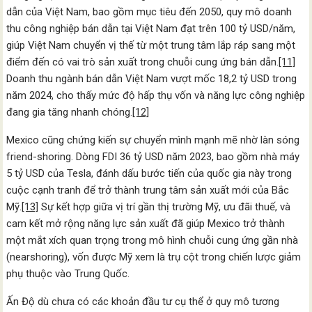
dẫn của Việt Nam, bao gồm mục tiêu đến 2050, quy mô doanh
thu công nghiệp bán dẫn tại Việt Nam đạt trên 100 tỷ USD/năm,
giúp Việt Nam chuyển vị thế từ một trung tâm lắp ráp sang một
điểm đến có vai trò sản xuất trong chuỗi cung ứng bán dẫn.
[11]
Doanh thu ngành bán dẫn Việt Nam vượt mốc 18,2 tỷ USD trong
năm 2024, cho thấy mức độ hấp thụ vốn và năng lực công nghiệp
đang gia tăng nhanh chóng.
[12]
Mexico cũng chứng kiến sự chuyển mình mạnh mẽ nhờ làn sóng
friend-shoring. Dòng FDI 36 tỷ USD năm 2023, bao gồm nhà máy
5 tỷ USD của Tesla, đánh dấu bước tiến của quốc gia này trong
cuộc cạnh tranh để trở thành trung tâm sản xuất mới của Bắc
Mỹ.
[13]
Sự kết hợp giữa vị trí gần thị trường Mỹ, ưu đãi thuế, và
cam kết mở rộng năng lực sản xuất đã giúp Mexico trở thành
một mắt xích quan trọng trong mô hình chuỗi cung ứng gần nhà
(nearshoring), vốn được Mỹ xem là trụ cột trong chiến lược giảm
phụ thuộc vào Trung Quốc.
Ấn Độ dù chưa có các khoản đầu tư cụ thể ở quy mô tương