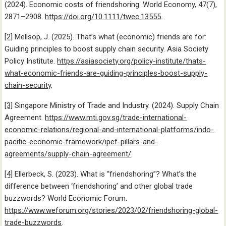
(2024). Economic costs of friendshoring. World Economy, 47(7),
2871–2908.
https://doi.org/10.1111/twec.13555
.
[2]
Mellsop, J. (2025). That’s what (economic) friends are for:
Guiding principles to boost supply chain security. Asia Society
Policy Institute.
https://asiasociety.org/policy-institute/thats-
what-economic-friends-are-guiding-principles-boost-supply-
chain-security
.
[3]
Singapore Ministry of Trade and Industry. (2024). Supply Chain
Agreement.
https://www.mti.gov.sg/trade-international-
economic-relations/regional-and-international-platforms/indo-
pacific-economic-framework/ipef-pillars-and-
agreements/supply-chain-agreement/
.
[4]
Ellerbeck, S. (2023). What is “friendshoring”? What’s the
difference between ‘friendshoring’ and other global trade
buzzwords? World Economic Forum.
https://www.weforum.org/stories/2023/02/friendshoring-global-
trade-buzzwords
.